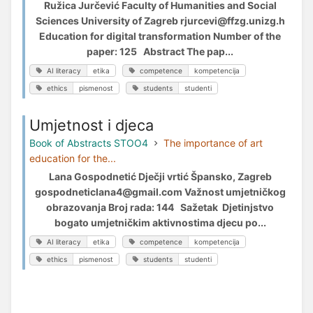
Ružica Jurčević Faculty of Humanities and Social
Sciences University of Zagreb rjurcevi@ffzg.unizg.h
Education for digital transformation Number of the
paper: 125 Abstract The pap...
AI literacy
etika
competence
kompetencija
ethics
pismenost
students
studenti
Umjetnost i djeca
Book of Abstracts STOO4
The importance of art
education for the...
Lana Gospodnetić Dječji vrtić Špansko, Zagreb
gospodneticlana4@gmail.com Važnost umjetničkog
obrazovanja Broj rada: 144 Sažetak Djetinjstvo
bogato umjetničkim aktivnostima djecu po...
AI literacy
etika
competence
kompetencija
ethics
pismenost
students
studenti