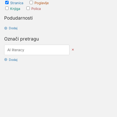
Stranica
Poglavlje
Knjiga
Polica
Podudarnosti
Dodaj
Označi pretragu
Dodaj
Opcije datuma
Ažurirano nakon
Datumi
Ažurirano prije
Datumi
Stvoreno nakon
Datumi
Stvoreno prije
Datumi