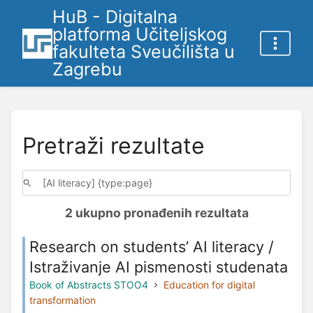
HuB - Digitalna
platforma Učiteljskog
fakulteta Sveučilišta u
Zagrebu
Pretraži rezultate
2 ukupno pronađenih rezultata
Research on students’ AI literacy /
Istraživanje AI pismenosti studenata
Book of Abstracts STOO4
Education for digital
transformation