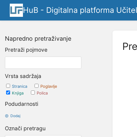
HuB - Digitalna platforma Učite
Napredno pretraživanje
Pre
Pretraži pojmove
Vrsta sadržaja
Stranica
Poglavlje
Knjiga
Polica
Podudarnosti
Dodaj
Označi pretragu