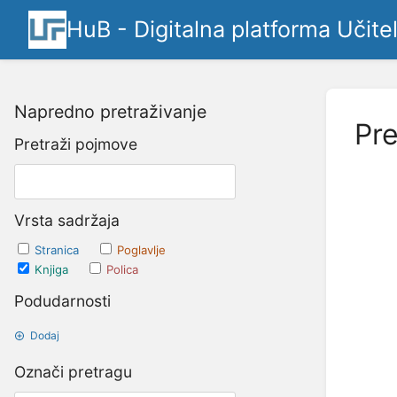
HuB - Digitalna platforma Učite
Napredno pretraživanje
Pre
Pretraži pojmove
Vrsta sadržaja
Stranica
Poglavlje
Knjiga
Polica
Podudarnosti
Dodaj
Označi pretragu