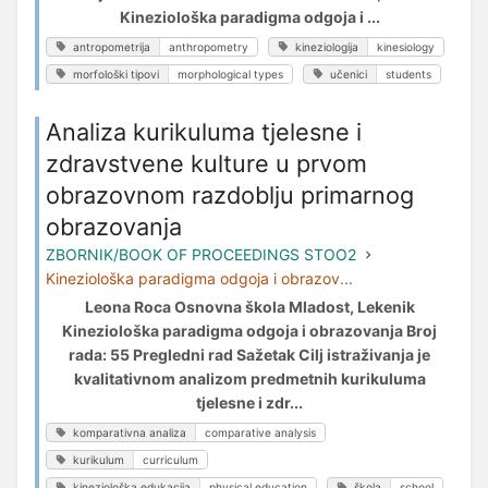
Kineziološka paradigma odgoja i ...
antropometrija
anthropometry
kineziologija
kinesiology
morfološki tipovi
morphological types
učenici
students
Analiza kurikuluma tjelesne i
zdravstvene kulture u prvom
obrazovnom razdoblju primarnog
obrazovanja
ZBORNIK/BOOK OF PROCEEDINGS STOO2
Kineziološka paradigma odgoja i obrazov...
Leona Roca Osnovna škola Mladost, Lekenik
Kineziološka paradigma odgoja i obrazovanja Broj
rada: 55 Pregledni rad Sažetak Cilj istraživanja je
kvalitativnom analizom predmetnih kurikuluma
tjelesne i zdr...
komparativna analiza
comparative analysis
kurikulum
curriculum
kineziološka edukacija
physical education
škola
school