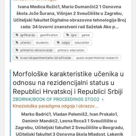
Ivana Medica Ružić1, Mario Dumančić2 1 Osnovna
škola Jože Šurana, Višnjan 2 Sveučilište u Zagrebu,
Učiteljski fakultet Digitalne obrazovne tehnologije Broj
rada: 34 Izvorni znanstveni rad Sažetak Ako p...
igrifikacija
gamification
igra
game
učenici
students
odgoj
education
primarno obrazovanje
primary education
kvazi eksperimentalno istraživanje
quasi-experimental research
Morfološke karakteristike učenika u
odnosu na rezidencijalni status u
Republici Hrvatskoj i Republici Srbiji
ZBORNIK/BOOK OF PROCEEDINGS STOO2
Kineziološka paradigma odgoja i obrazov...
Marko Badrić1, Vladan Pelemiš2, Ivan Prskalo1,
Danimir Mandić2, Leona Roca3 1 Sveučilište u
Zagrebu, Učiteljski fakultet 2 Sveučilište u Beogradu,
Učiteljski fakultet 3 Osnovna škola Mladost, Lekenik