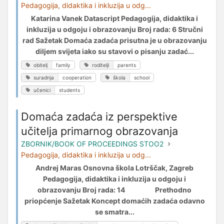
Pedagogija, didaktika i inkluzija u odg...
Katarina Vanek Datascript Pedagogija, didaktika i
inkluzija u odgoju i obrazovanju Broj rada: 6 Stručni
rad Sažetak Domaća zadaća prisutna je u obrazovanju
diljem svijeta iako su stavovi o pisanju zadać...
obitelj
family
roditelji
parents
suradnja
cooperation
škola
school
učenici
students
Domaća zadaća iz perspektive
učitelja primarnog obrazovanja
ZBORNIK/BOOK OF PROCEEDINGS STOO2
Pedagogija, didaktika i inkluzija u odg...
Andrej Maras Osnovna škola Lotrščak, Zagreb
Pedagogija, didaktika i inkluzija u odgoju i
obrazovanju Broj rada: 14 Prethodno
priopćenje Sažetak Koncept domaćih zadaća odavno
se smatra...