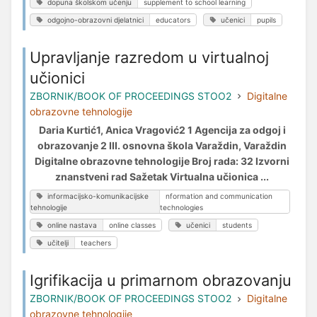
dopuna školskom učenju
supplement to school learning
odgojno-obrazovni djelatnici
educators
učenici
pupils
Upravljanje razredom u virtualnoj
učionici
ZBORNIK/BOOK OF PROCEEDINGS STOO2
Digitalne
obrazovne tehnologije
Daria Kurtić1, Anica Vragović2 1 Agencija za odgoj i
obrazovanje 2 III. osnovna škola Varaždin, Varaždin
Digitalne obrazovne tehnologije Broj rada: 32 Izvorni
znanstveni rad Sažetak Virtualna učionica ...
informacijsko-komunikacijske
nformation and communication
tehnologije
technologies
online nastava
online classes
učenici
students
učitelji
teachers
Igrifikacija u primarnom obrazovanju
ZBORNIK/BOOK OF PROCEEDINGS STOO2
Digitalne
obrazovne tehnologije