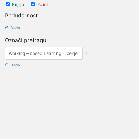
Knjiga
Polica
Podudarnosti
Dodaj
Označi pretragu
Dodaj
Opcije datuma
Ažurirano nakon
Datumi
Ažurirano prije
Datumi
Stvoreno nakon
Datumi
Stvoreno prije
Datumi