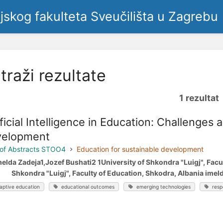
ljskog fakulteta Sveučilišta u Zagrebu
traži rezultate
1 rezultat
ificial Intelligence in Education: Challenges
elopment
of Abstracts STOO4
Education for sustainable development
melda Zadeja1,Jozef Bushati2 1University of Shkondra "Luigj", Facu
Shkondra "Luigj", Faculty of Education, Shkodra, Albania ime
aptive education
educational outcomes
emerging technologies
resp