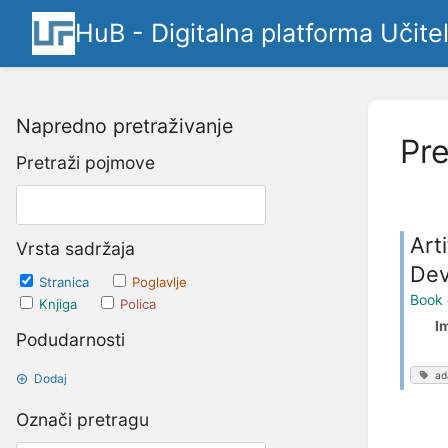
HuB - Digitalna platforma Učite
Napredno pretraživanje
Pre
Pretraži pojmove
Art
Vrsta sadržaja
Dev
Stranica
Poglavlje
Book 
Knjiga
Polica
I
Podudarnosti
ad
Dodaj
Označi pretragu