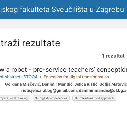
ljskog fakulteta Sveučilišta u Zagrebu
traži rezultate
1 rezultat
w a robot - pre-service teachers’ conceptio
of Abstracts STOO4
Education for digital transformation
Gordana Miščević, Danimir Mandić, Jelica Ristić, Sofija Matović
risticjelica.uf.bg@gmail.com, danimir.mandic@uf.bg.ac.
mputational thinking
digital competences
mixed-method approach