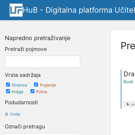
HuB - Digitalna platforma Učite
Napredno pretraživanje
Pre
Pretraži pojmove
Dra
Vrsta sadržaja
Book 
Stranica
Poglavlje
Knjiga
Polica
Podudarnosti
co
Dodaj
Označi pretragu