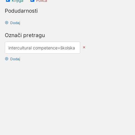
Knjiga
Polica
Podudarnosti
Dodaj
Označi pretragu
Dodaj
Opcije datuma
Ažurirano nakon
Datumi
Ažurirano prije
Datumi
Stvoreno nakon
Datumi
Stvoreno prije
Datumi