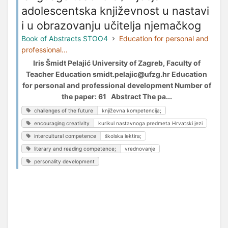
adolescentska književnost u nastavi
i u obrazovanju učitelja njemačkog
Book of Abstracts STOO4
Education for personal and
professional...
Iris Šmidt Pelajić University of Zagreb, Faculty of
Teacher Education smidt.pelajic@ufzg.hr Education
for personal and professional development Number of
the paper: 61 Abstract The pa...
challenges of the future
književna kompetencija;
encouraging creativity
kurikul nastavnoga predmeta Hrvatski jezi
intercultural competence
školska lektira;
literary and reading competence;
vrednovanje
personality development