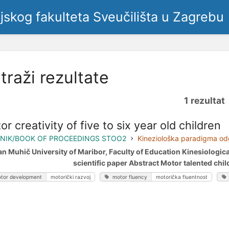
ljskog fakulteta Sveučilišta u Zagrebu
traži rezultate
1 rezultat
or creativity of five to six year old children
NIK/BOOK OF PROCEEDINGS STOO2
Kineziološka paradigma odg
an Muhič University of Maribor, Faculty of Education Kinesiologic
scientific paper Abstract Motor talented chil
tor development
motorički razvoj
motor fluency
motorička fluentnost