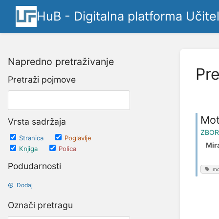
HuB - Digitalna platforma Učite
Napredno pretraživanje
Pre
Pretraži pojmove
Mot
Vrsta sadržaja
ZBOR
Stranica
Poglavlje
Mir
Knjiga
Polica
Podudarnosti
mo
Dodaj
Označi pretragu