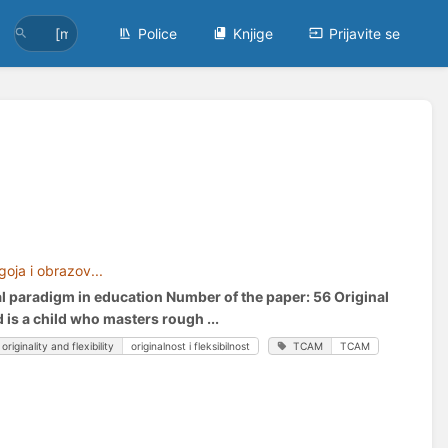
Police
Knjige
Prijavite se
oja i obrazov...
al paradigm in education Number of the paper: 56 Original
d is a child who masters rough ...
originality and flexibility
originalnost i fleksibilnost
TCAM
TCAM