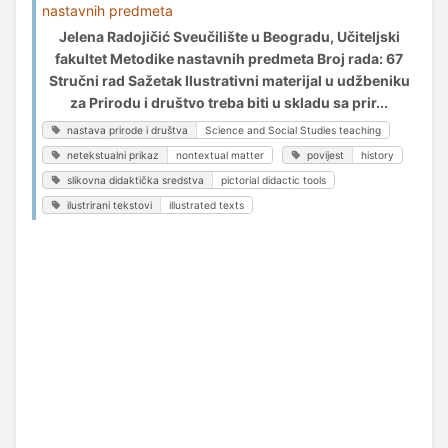
nastavnih predmeta
Jelena Radojičić Sveučilište u Beogradu, Učiteljski
fakultet Metodike nastavnih predmeta Broj rada: 67
Stručni rad Sažetak Ilustrativni materijal u udžbeniku
za Prirodu i društvo treba biti u skladu sa prir...
nastava prirode i društva
Science and Social Studies teaching
netekstualni prikaz
nontextual matter
povijest
history
slikovna didaktička sredstva
pictorial didactic tools
ilustrirani tekstovi
illustrated texts