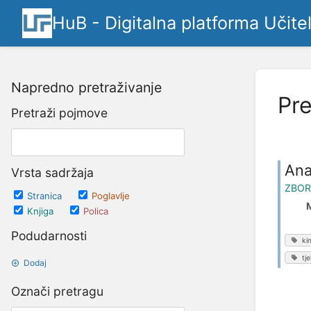
HuB - Digitalna platforma Učite
Napredno pretraživanje
Pre
Pretraži pojmove
Ana
Vrsta sadržaja
ZBOR
Stranica
Poglavlje
M
Knjiga
Polica
Podudarnosti
ki
tj
Dodaj
Označi pretragu