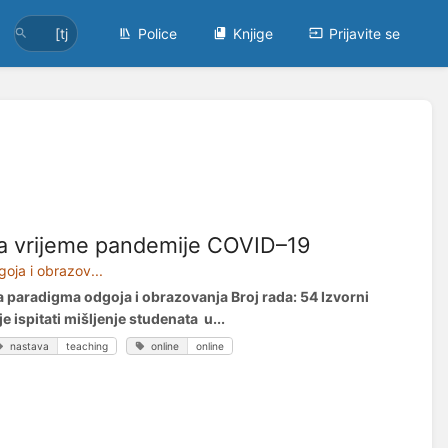
Police
Knjige
Prijavite se
za vrijeme pandemije COVID–19
oja i obrazov...
ka paradigma odgoja i obrazovanja Broj rada: 54 Izvorni
e ispitati mišljenje studenata u...
nastava
teaching
online
online