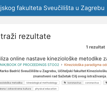
ljskog fakulteta Sveučilišta u Zagrebu
traži rezultate
1 rezultat
liza online nastave kineziološke metodike 
NIK/BOOK OF PROCEEDINGS STOO2
Kineziološka paradigma odg
arko Badrić Sveučilište u Zagrebu, Učiteljski fakultet Kineziološ
znanstveni rad Sažetak Cilj ovog istraživanja j
neziološka metodika
kinesiological methodology
koronavirus
coronavirus
elesna i zdravstvena kultura
physical education