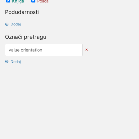
Knjiga
Polica
Podudarnosti
Dodaj
Označi pretragu
Dodaj
Opcije datuma
Ažurirano nakon
Datumi
Ažurirano prije
Datumi
Stvoreno nakon
Datumi
Stvoreno prije
Datumi