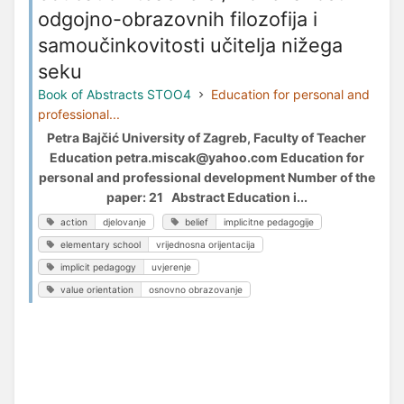
odgojno-obrazovnih filozofija i
samoučinkovitosti učitelja nižega
seku
Book of Abstracts STOO4
Education for personal and
professional...
Petra Bajčić University of Zagreb, Faculty of Teacher
Education petra.miscak@yahoo.com Education for
personal and professional development Number of the
paper: 21 Abstract Education i...
action
djelovanje
belief
implicitne pedagogije
elementary school
vrijednosna orijentacija
implicit pedagogy
uvjerenje
value orientation
osnovno obrazovanje