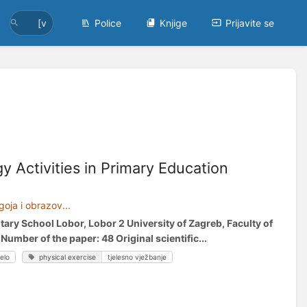
Police
Knjige
Prijavite se
y Activities in Primary Education
oja i obrazov...
ary School Lobor, Lobor 2 University of Zagreb, Faculty of
umber of the paper: 48 Original scientific...
elo
physical exercise
tjelesno vježbanje