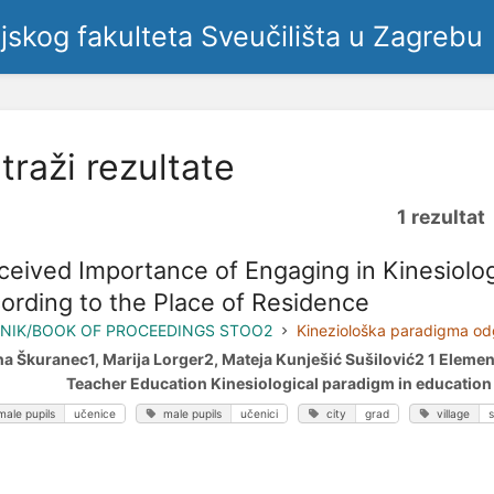
ljskog fakulteta Sveučilišta u Zagrebu
traži rezultate
1 rezultat
ceived Importance of Engaging in Kinesiolog
ording to the Place of Residence
NIK/BOOK OF PROCEEDINGS STOO2
Kineziološka paradigma odg
a Škuranec1, Marija Lorger2, Mateja Kunješić Sušilović2 1 Element
Teacher Education Kinesiological paradigm in education N
male pupils
učenice
male pupils
učenici
city
grad
village
s