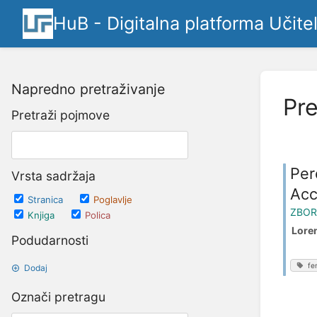
HuB - Digitalna platforma Učite
Napredno pretraživanje
Pre
Pretraži pojmove
Per
Vrsta sadržaja
Acc
Stranica
Poglavlje
ZBOR
Knjiga
Polica
Loren
Podudarnosti
fe
Dodaj
Označi pretragu