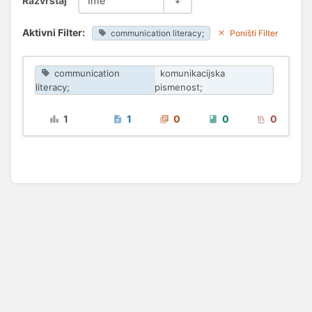
Razvrstaj
Ime
Aktivni Filter:
communication literacy;
Poništi Filter
communication
komunikacijska
literacy;
pismenost;
1
1
0
0
0