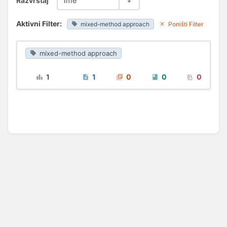
Razvrstaj
Ime
Aktivni Filter:
mixed-method approach
Poništi Filter
mixed-method approach
1
1
0
0
0