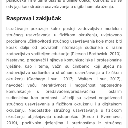
psihološke i ine teme ostanu u online obliku, odnosno da se
odvijaju kao stručna usavršavanja u digitalnom okruženju.
Rasprava i zaključak
Istraživanje pokazuje kako postoji zadovoljstvo modelom
stručnog usavršavanja u fizičkom okruženju, uvjetovano
procjenom učinkovitosti stručnog usavršavanja koje mora biti
korak dalje od povratnih informacija sudionika o razini
zadovoljstva voditeljem edukacije (Pierson i Borthwick, 2010).
Nastavno, predavači i njihove komunikacijske i profesionalne
vještine, kao i teme, važni su čimbenici koji utječu na
zadovoljstvo sudionika u stručnom usavršavanju u fizičkom
okruženju (Gachago i sur., 2017; Walters i sur., 2017),
navodeći veću interaktivnost i mogućnost neposredne
komunikacije s predavačem/predavačima i ostalim
sudionicima kao prednost. Učitelji su svjesni negativnosti
stručnog usavršavanja u fizičkom okruženju i u digitalnom
okruženju. Nedostatke stručnog usavršavanja u fizičkom
okruženju objašnjavaju dostupnošću (Borup i Evmenova,
2019), pozitivnim rješenjima i prednostima iz stručnog