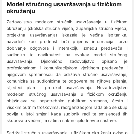
Model stručnog usavršavanja u fizičkom
okruženju
Zadovoljstvo modelom stručnih usavršavanja u fizičkom
okruženju (školska stručna vijeća, županijska stručna vijeća,
projektna usavršavanja) iskazala je većina ispitanika,
navodeći kao prednost brži prijenos informacija, brzo
dobivanje odgovora i interakciju između predavača i
sudionika te naviknutost na ovakav model stručnog
usavršavanja. Djelomično zadovoljstvo opisano je
profesionalnom i komunikacijskom vještinom predavača i
njegovom spremnošću da održava stručno usavršavanje,
komunicira sa sudionicima te odgovara na njihova pitanja,
slijedeći plan i protokol usavršavanja. Nezadovoljstvo
modelom stručnog usavršavanja u fizičkom okruženju
objašnjava se nepotrebnim gubitkom vremena, često i
visokim putnim troškovima, reorganizacijom rada ako se skup
odvija u istoj smjeni kada sudionik radi te smislenosti tih
skupova u večernjim satima nakon cjelodnevne nastave.
Sadržaji stručnih usavršavanja u fizičkom okruženju ovise o