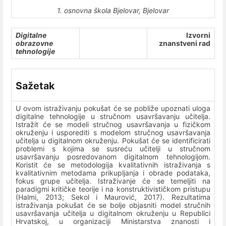
1. osnovna škola Bjelovar, Bjelovar
Digitalne
Izvorni
obrazovne
znanstveni rad
tehnologije
Sažetak
U ovom istraživanju pokušat će se pobliže upoznati uloga
digitalne tehnologije u stručnom usavršavanju učitelja.
Istražit će se modeli stručnog usavršavanja u fizičkom
okruženju i usporediti s modelom stručnog usavršavanja
učitelja u digitalnom okruženju. Pokušat će se identificirati
problemi s kojima se susreću učitelji u stručnom
usavršavanju posredovanom digitalnom tehnologijom.
Koristit će se metodologija kvalitativnih istraživanja s
kvalitativnim metodama prikupljanja i obrade podataka,
fokus grupe učitelja. Istraživanje će se temeljiti na
paradigmi kritičke teorije i na konstruktivističkom pristupu
(Halmi, 2013; Sekol i Maurović, 2017). Rezultatima
istraživanja pokušat će se bolje objasniti model stručnih
usavršavanja učitelja u digitalnom okruženju u Republici
Hrvatskoj, u organizaciji Ministarstva znanosti i