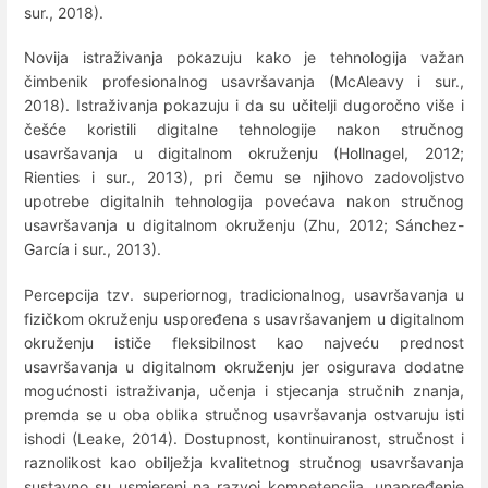
sur., 2018).
Novija istraživanja pokazuju kako je tehnologija važan
čimbenik profesionalnog usavršavanja (McAleavy i sur.,
2018). Istraživanja pokazuju i da su učitelji dugoročno više i
češće koristili digitalne tehnologije nakon stručnog
usavršavanja u digitalnom okruženju (Hollnagel, 2012;
Rienties i sur., 2013), pri čemu se njihovo zadovoljstvo
upotrebe digitalnih tehnologija povećava nakon stručnog
usavršavanja u digitalnom okruženju (Zhu, 2012; Sánchez-
García i sur., 2013).
Percepcija tzv. superiornog, tradicionalnog, usavršavanja u
fizičkom okruženju uspoređena s usavršavanjem u digitalnom
okruženju ističe fleksibilnost kao najveću prednost
usavršavanja u digitalnom okruženju jer osigurava dodatne
mogućnosti istraživanja, učenja i stjecanja stručnih znanja,
premda se u oba oblika stručnog usavršavanja ostvaruju isti
ishodi (Leake, 2014). Dostupnost, kontinuiranost, stručnost i
raznolikost kao obilježja kvalitetnog stručnog usavršavanja
sustavno su usmjereni na razvoj kompetencija, unapređenje