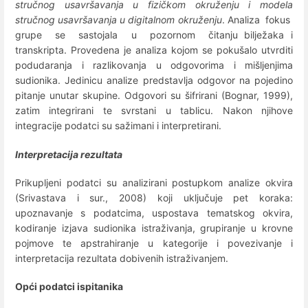
stručnog usavršavanja u fizičkom okruženju i modela
stručnog usavršavanja u digitalnom okruženju
. Analiza fokus
grupe se sastojala u pozornom čitanju bilježaka i
transkripta. Provedena je analiza kojom se pokušalo utvrditi
podudaranja i razlikovanja u odgovorima i mišljenjima
sudionika. Jedinicu analize predstavlja odgovor na pojedino
pitanje unutar skupine. Odgovori su šifrirani (Bognar, 1999),
zatim integrirani te svrstani u tablicu. Nakon njihove
integracije podatci su sažimani i interpretirani.
Interpretacija rezultata
Prikupljeni podatci su analizirani postupkom analize okvira
(Srivastava i sur., 2008) koji uključuje pet koraka:
upoznavanje s podatcima, uspostava tematskog okvira,
kodiranje izjava sudionika istraživanja, grupiranje u krovne
pojmove te apstrahiranje u kategorije i povezivanje i
interpretacija rezultata dobivenih istraživanjem.
Opći podatci ispitanika