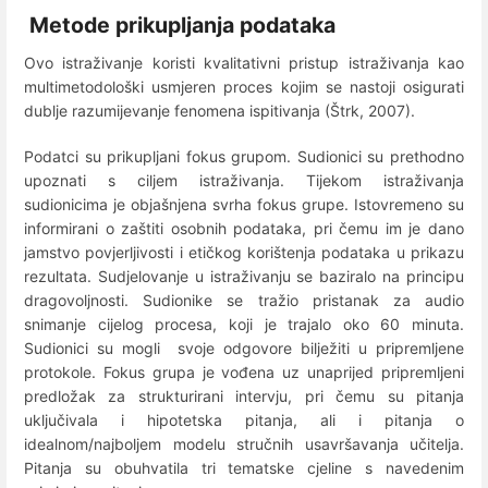
Metode prikupljanja podataka
Ovo istraživanje koristi kvalitativni pristup istraživanja kao
multimetodološki usmjeren proces kojim se nastoji osigurati
dublje razumijevanje fenomena ispitivanja (Štrk, 2007).
Podatci su prikupljani fokus grupom. Sudionici su prethodno
upoznati s ciljem istraživanja. Tijekom istraživanja
sudionicima je objašnjena svrha fokus grupe. Istovremeno su
informirani o zaštiti osobnih podataka, pri čemu im je dano
jamstvo povjerljivosti i etičkog korištenja podataka u prikazu
rezultata. Sudjelovanje u istraživanju se baziralo na principu
dragovoljnosti. Sudionike se tražio pristanak za audio
snimanje cijelog procesa, koji je trajalo oko 60 minuta.
Sudionici su mogli svoje odgovore bilježiti u pripremljene
protokole. Fokus grupa je vođena uz unaprijed pripremljeni
predložak za strukturirani intervju, pri čemu su pitanja
uključivala i hipotetska pitanja, ali i pitanja o
idealnom/najboljem modelu stručnih usavršavanja učitelja.
Pitanja su obuhvatila tri tematske cjeline s navedenim