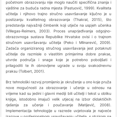
početnom obrazovanju nije moglo naučiti specifična znanja i
vještine za buduća radna mjesta (Pastuović, 1999). Kvaliteta
učitelja i njihovo trajno stručno usavršavanje ključno je u
postizanju kvalitetnog obrazovanja (Thakral, 2015), što
predstavlja najvažniji čimbenik koji utječe na uspjeh učenika
(Villegas-Reimers, 2003). Proces unaprjeđivanja odgojno-
obrazovnoga sustava Republike Hrvatske ovisi i o trajnom
stručnom usavršavanju učitelja (Peko i Mlinarević, 2009).
Zadaća organiziranog stručnog usavršavanja jest potaknuti
učitelje da razmisle o vlastitim primjerima dobre prakse,
utvrde područja i snage koje je potrebno poboljšati i
prilagoditi te ih obnovljene ugrade u svoju svakodnevnu
praksu (Tolbert, 2001).
Brz tehnološki razvoj promijenio je okruženje u ono koje pruža
nove mogućnosti za obrazovanje i učenje u odnosu na
vrijeme kad su jedini i glavni mediji bili učitelji i tekst u obliku
knjige, istodobno imajući velik utjecaj na izbor didaktičkih
rješenja za učenje i poučavanje (Matijević, 2008).
Implementacija tehnologije u razrede uvjetovala je najveće
izazove u profesionalnom usavršavanju učitelja, s obzirom na