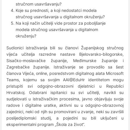
stručnom usavršavanju?
Koje su prednosti, a koji nedostatci modela
stručnog usavršavanja u digitalnom okruženju?
Na koji način učitelji vide prostor za poboljšanje
modela stručnog usavršavanja u digitalnom
okruženju?
Sudionici
istraživanja bili su članovi Županijskog stručnog
vijeća učitelja razredne nastave Bjelovarsko-bilogorske,
Sisačko-moslavačke županije, Međimurske županije i
Zagrebačke županije. Istraživanje se provodilo sa šest
članova Vijeća, online, posredstvom digitalnog alata Microsoft
Teams, kojemu sa svojim AAI@EduHr identitetom mogu
pristupiti svi odgojno-obrazovni djelatnici u Republici
Hrvatskoj. Odabrani ispitanici su svi učitelji, navikli su
sudjelovati u istraživačkim procesima, javno objavljuju svoje
radove i digitalne uratke, aktivni su u odgojno-obrazovnoj
zajednici, neki od njih su promovirani u zvanje, neki su završili
poslijediplomski studij, a pojedini su bili uključeni u
eksperimentalni program „Škola za život“.