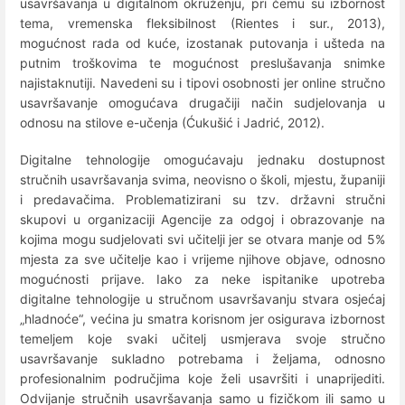
usavršavanja u digitalnom okruženju, pri čemu su izbornost
tema, vremenska fleksibilnost (Rientes i sur., 2013),
mogućnost rada od kuće, izostanak putovanja i ušteda na
putnim troškovima te mogućnost preslušavanja snimke
najistaknutiji. Navedeni su i tipovi osobnosti jer online stručno
usavršavanje omogućava drugačiji način sudjelovanja u
odnosu na stilove e-učenja (Ćukušić i Jadrić, 2012).
Digitalne tehnologije omogućavaju jednaku dostupnost
stručnih usavršavanja svima, neovisno o školi, mjestu, županiji
i predavačima. Problematizirani su tzv. državni stručni
skupovi u organizaciji Agencije za odgoj i obrazovanje na
kojima mogu sudjelovati svi učitelji jer se otvara manje od 5%
mjesta za sve učitelje kao i vrijeme njihove objave, odnosno
mogućnosti prijave. Iako za neke ispitanike upotreba
digitalne tehnologije u stručnom usavršavanju stvara osjećaj
„hladnoće“, većina ju smatra korisnom jer osigurava izbornost
temeljem koje svaki učitelj usmjerava svoje stručno
usavršavanje sukladno potrebama i željama, odnosno
profesionalnim područjima koje želi usavršiti i unaprijediti.
Odvijanje stručnih usavršavanja samo u fizičkom ili samo u