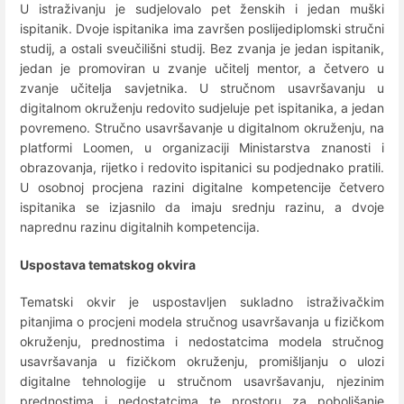
U istraživanju je sudjelovalo pet ženskih i jedan muški
ispitanik. Dvoje ispitanika ima završen poslijediplomski stručni
studij, a ostali sveučilišni studij. Bez zvanja je jedan ispitanik,
jedan je promoviran u zvanje učitelj mentor, a četvero u
zvanje učitelja savjetnika. U stručnom usavršavanju u
digitalnom okruženju redovito sudjeluje pet ispitanika, a jedan
povremeno. Stručno usavršavanje u digitalnom okruženju, na
platformi Loomen, u organizaciji Ministarstva znanosti i
obrazovanja, rijetko i redovito ispitanici su podjednako pratili.
U osobnoj procjena razini digitalne kompetencije četvero
ispitanika se izjasnilo da imaju srednju razinu, a dvoje
naprednu razinu digitalnih kompetencija.
Uspostava tematskog okvira
Tematski okvir je uspostavljen sukladno istraživačkim
pitanjima o procjeni modela stručnog usavršavanja u fizičkom
okruženju, prednostima i nedostatcima modela stručnog
usavršavanja u fizičkom okruženju, promišljanju o ulozi
digitalne tehnologije u stručnom usavršavanju, njezinim
prednostima i nedostatcima te prostoru za poboljšanje