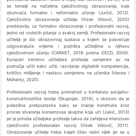
se temelji na načelima cjeloživotnog obrazovanja, koje
obuhvaća formalno i neformalno učenje (Jurčić, 2012).
Cjeloživotno obrazovanje učitelja (Vizek Vidović, 2005)
predstavlja, uz formalno obrazovanje i profesionalni razvoj,
jedno od vodećih pitanja u svakoj zemlji. Profesionalni razvoj
učitelja je dio obrazovnog sustava u kojem se posvećuje
odgovarajuće vrijeme i podrška učiteljima u njihovu
cjeloživotnom učenju (CARNET, 2018: prema OECD, 2009).
Europski trendovi učiteljske profesije usmjereni su na
područja učiti kako učiti, razvijanje digitalnih kompetencija,
kritičko mišljenje i nastavu usmjerenu na učenika (Havea i
Mohanty, 2020).
Profesionalni razvoj treba promatrati u kontekstu socijalno-
konstruktivističke teorije (Skupnjak, 2019), s obzirom da je
polazišna pretpostavka kako se znanje konstruira kroz
proces stvaranja konsenzusa skupine koja uči (Jukić, 2013)
jer je priroda učiteljske profesije takva da zahtijeva intenzivan
cjeloživotni profesionalan razvoj (Vizek Vidović, 2011).
Obrazovanje učitelja treba trajati čitav radni vijek jer se u