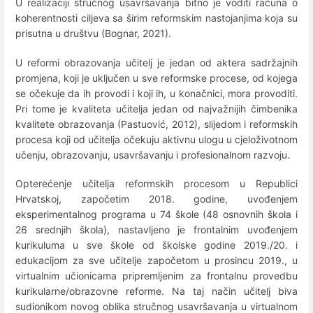
U realizaciji stručnog usavršavanja bitno je voditi računa o
koherentnosti ciljeva sa širim reformskim nastojanjima koja su
prisutna u društvu (Bognar, 2021).
U reformi obrazovanja učitelj je jedan od aktera sadržajnih
promjena, koji je uključen u sve reformske procese, od kojega
se očekuje da ih provodi i koji ih, u konačnici, mora provoditi.
Pri tome je kvaliteta učitelja jedan od najvažnijih čimbenika
kvalitete obrazovanja (Pastuović, 2012), slijedom i reformskih
procesa koji od učitelja očekuju aktivnu ulogu u cjeloživotnom
učenju, obrazovanju, usavršavanju i profesionalnom razvoju.
Opterećenje učitelja reformskih procesom u Republici
Hrvatskoj, započetim 2018. godine, uvođenjem
eksperimentalnog programa u 74 škole (48 osnovnih škola i
26 srednjih škola), nastavljeno je frontalnim uvođenjem
kurikuluma u sve škole od školske godine 2019./20. i
edukacijom za sve učitelje započetom u prosincu 2019., u
virtualnim učionicama pripremljenim za frontalnu provedbu
kurikularne/obrazovne reforme. Na taj način učitelj biva
sudionikom novog oblika stručnog usavršavanja u virtualnom