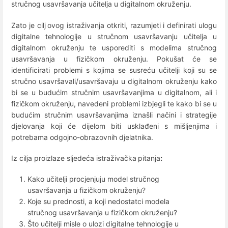
stručnog usavršavanja učitelja u digitalnom okruženju.
Zato je cilj
ovog istraživanja otkriti, razumjeti i definirati ulogu
digitalne tehnologije u stručnom usavršavanju učitelja u
digitalnom okruženju te usporediti s modelima stručnog
usavršavanja u fizičkom okruženju. Pokušat će se
identificirati problemi s kojima se susreću učitelji koji su se
stručno usavršavali/usavršavaju u digitalnom okruženju kako
bi se u budućim stručnim usavršavanjima u digitalnom, ali i
fizičkom okruženju, navedeni problemi izbjegli te kako bi se u
budućim stručnim usavršavanjima iznašli načini i strategije
djelovanja koji će dijelom biti usklađeni s mišljenjima i
potrebama odgojno-obrazovnih djelatnika.
Iz cilja proizlaze sljedeća istraživačka
pitanja
:
Kako učitelji procjenjuju model stručnog
usavršavanja u fizičkom okruženju?
Koje su prednosti, a koji nedostatci modela
stručnog usavršavanja u fizičkom okruženju?
Što učitelji misle o ulozi digitalne tehnologije u