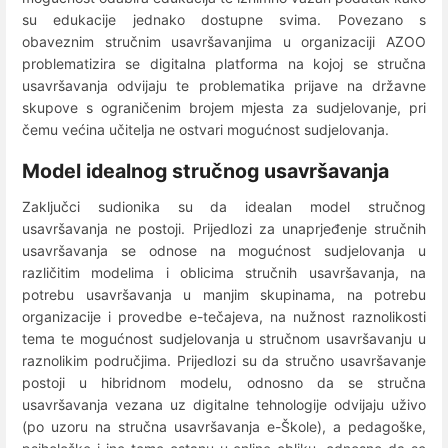
su edukacije jednako dostupne svima. Povezano s
obaveznim stručnim usavršavanjima u organizaciji AZOO
problematizira se digitalna platforma na kojoj se stručna
usavršavanja odvijaju te problematika prijave na državne
skupove s ograničenim brojem mjesta za sudjelovanje, pri
čemu većina učitelja ne ostvari mogućnost sudjelovanja.
Model idealnog stručnog usavršavanja
Zaključci sudionika su da idealan model stručnog
usavršavanja ne postoji. Prijedlozi za unaprjeđenje stručnih
usavršavanja se odnose na mogućnost sudjelovanja u
različitim modelima i oblicima stručnih usavršavanja, na
potrebu usavršavanja u manjim skupinama, na potrebu
organizacije i provedbe e-tečajeva, na nužnost raznolikosti
tema te mogućnost sudjelovanja u stručnom usavršavanju u
raznolikim područjima. Prijedlozi su da stručno usavršavanje
postoji u hibridnom modelu, odnosno da se stručna
usavršavanja vezana uz digitalne tehnologije odvijaju uživo
(po uzoru na stručna usavršavanja e-Škole), a pedagoške,