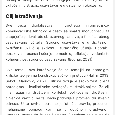
uključenih u stručno usavršavanje u virtualnom okruženju.
Cilj istraživanja
Sve veća digitalizacija i upotreba informacijsko-
komunikacijske tehnologije često se smatra mogućnošću za
unaprjeđenje kvalitete obrazovnog sustava, a time i stručnog
usavršavanja učitelja. Stručno usavršavanje u digitalnom
okruženju uključuje aktivno i suradničko učenje, uporabu
obrazovnih resursa i učenje po modelu, refleksiju i vođenje te
koherentnost stručnog usavršavanja (Bognar, 2021).
Ova tema i ovo istraživanje će se temeljiti na paradigmi
kritičke teorije i na konstruktivističkom pristupu (Halmi, 2013;
Sekol i Maurović, 2017). Kritička teorija je široko zastupljena
paradigma u kvalitativnim pedagoškim istraživanjima. Za cilj
ima razjasniti društveni kontekst oblikovanja društvenih
činjenica kako bi na taj način pridonijela promjeni društvenih
odnosa. U tu svrhu potrebno je istražiti pravila, procese i
mehanizme pomoću kojih se u dotičnom društvenom
uređenju izvode društvene činjenice. S obzirom da nije razvila