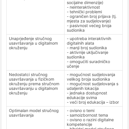
socijalne dimenzije)
- neinteraktivnost
- tehnički problemi
- ograničen broj prijava (tj.
mjesta za sudjelovanje)
- pasivnost većeg broja
sudionika
Unaprjeđenje stručnog
- upotreba interaktivnih
usavršavanja u digitalnom
digitalnih alata
okruženju
- manji broj sudionika
- aktivnije uključivanje
sudionika
- omogućiti suradničko
učenje
Nedostatci stručnog
- mogućnost sudjelovanja
usavršavanja u fizičkom
velikog broja sudionika
okruženju prema stručnom
- mogućnost sudjelovanja s
usavršavanju u digitalnom
udaljenih lokacija
okruženju
- jednaka dostupnost
edukacije svima
- veći broj edukacija – izbor
Optimalan model stručnog
- ovisno o temi
usavršavanja
- samoizbornost tema
- ovisno o razini digitalne
kompetencije
- hibridni model stručnog