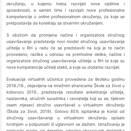
okruženju, u kojemu treba razvijati nove vještine i
sposobnosti, a samim time i razvijati nove profesionalne
kompetencije u online profesionalnom okruženju, za koje se
pretpostavlja da koreliraju sa stvarnim okruženjem.
S obzirom da promjena načina i organizatora stručnog
usavršavanja predstavlja novi model stručnog usavršavanja
učitelja u RH u radu će se predstaviti na koji je to način
provedeno, razlike u odnosu na prethodne oblike, načine i
organizatore stručnog usavršavanja učitelja u RH te koje su
nove kompetencije učitelji stekli, a koje su dodatno razvijali.
Evaluacija virtualnih učionica provedena za školsku godinu
2018./19., objavljena na mrežnim stranicama Škole za život u
kolovozu 2019., predstavlja rezultate anketiranja učitelja,
nastavnika, stručnih suradnika i ravnatelja koji su se, tijekom
osam mjeseci stručno usavršavali u virtualnom okruženju
(Škola za život, 2019). Gotovo 85% ispitanika je korist od
stručnog usavršavanja u virtualnom okruženju opisalo
tvrdnjom u potpunosti ili uglavnom se slažem. Istraživanju je
pristupilo manje od desetine odgojno-obrazovnih djelatnika