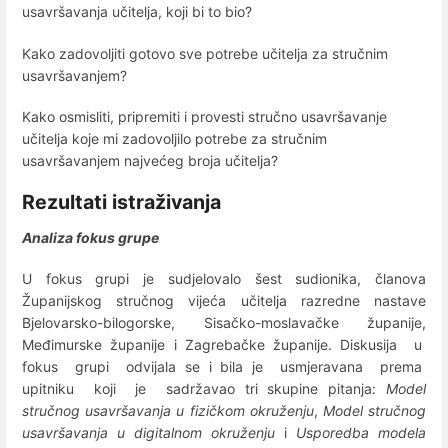
usavršavanja učitelja, koji bi to bio?
Kako zadovoljiti gotovo sve potrebe učitelja za stručnim
usavršavanjem?
Kako osmisliti, pripremiti i provesti stručno usavršavanje
učitelja koje mi zadovoljilo potrebe za stručnim
usavršavanjem najvećeg broja učitelja?
Rezultati istraživanja
Analiza fokus grupe
U fokus grupi je sudjelovalo šest sudionika, članova
Županijskog stručnog vijeća učitelja razredne nastave
Bjelovarsko-bilogorske, Sisačko-moslavačke županije,
Međimurske županije i Zagrebačke županije. Diskusija u
fokus grupi odvijala se i bila je usmjeravana prema
upitniku koji je sadržavao tri skupine pitanja:
M
odel
stručnog usavršavanja u fizičkom okruženju
,
Model stručnog
usavršavanja u digitalnom okruženju
i
Usporedba modela