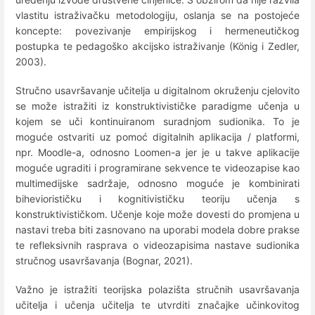
vlastitu istraživačku metodologiju, oslanja se na postojeće
koncepte: povezivanje empirijskog i hermeneutičkog
postupka te pedagoško akcijsko istraživanje (König i Zedler,
2003).
Stručno usavršavanje učitelja u digitalnom okruženju cjelovito
se može istražiti iz konstruktivističke paradigme učenja u
kojem se uči kontinuiranom suradnjom sudionika. To je
moguće ostvariti uz pomoć digitalnih aplikacija / platformi,
npr. Moodle-a, odnosno Loomen-a jer je u takve aplikacije
moguće ugraditi i programirane sekvence te videozapise kao
multimedijske sadržaje, odnosno moguće je kombinirati
biheviorističku i kognitivističku teoriju učenja s
konstruktivističkom. Učenje koje može dovesti do promjena u
nastavi treba biti zasnovano na uporabi modela dobre prakse
te refleksivnih rasprava o videozapisima nastave sudionika
stručnog usavršavanja (Bognar, 2021).
Važno je istražiti teorijska polazišta stručnih usavršavanja
učitelja i učenja učitelja te utvrditi značajke učinkovitog