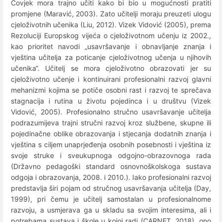
Čovjek mora trajno učiti kako bi bio u mogućnosti pratiti
promjene (Maravić, 2003). Zato učitelji moraju preuzeti ulogu
cjeloživotnih učenika (Liu, 2012). Vizek Vidović (2005), prema
Rezoluciji Europskog vijeća o cjeloživotnom učenju iz 2002.,
kao prioritet navodi „usavršavanje i obnavljanje znanja i
vještina učitelja za poticanje cjeloživotnog učenja u njihovih
učenika“. Učitelj se mora cjeloživotno obrazovati jer su
cjeloživotno učenje i kontinuirani profesionalni razvoj glavni
mehanizmi kojima se potiče osobni rast i razvoj te sprečava
stagnacija i rutina u životu pojedinca i u društvu (Vizek
Vidović, 2005). Profesionalno stručno usavršavanje učitelja
podrazumijeva trajni stručni razvoj kroz službene, skupne ili
pojedinačne oblike obrazovanja i stjecanja dodatnih znanja i
vještina s ciljem unaprjeđenja osobnih posebnosti i vještina iz
svoje struke i sveukupnoga odgojno-obrazovnoga rada
(Državno pedagoški standard osnovnoškolskoga sustava
odgoja i obrazovanja, 2008. i 2010.). Iako profesionalni razvoj
predstavlja širi pojam od stručnog usavršavanja učitelja (Day,
1999), pri čemu je učitelj samostalan u profesionalnome
razvoju, a usmjerava ga u skladu sa svojim interesima, ali i
potrebama sustava i škole u kojoj radi (CARNET, 2018), ono