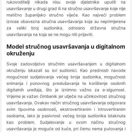
rukovoditelji nikada nisu svoje djelatnike uputili na
usavršavanje u drugi grad ili na stručno usavršavanje koje nije
matično županijsko stručno vijeće. Kao najveći problem
iznose obavezna stručna usavršavanja koja su neprimjerena
za veliki broj sudionika, odnosno državna stručna
usavršavanja na koja se ne mogu niti prijaviti.
Model stručnog usavršavanja u digitalnom
okruženju
Svoje zadovoljstvo stručnim usavršavanjem u digitalnom
okruženju iskazali su svi sudionici. Kao prednosti navode
mogućnost sudjelovanja većeg broja sudionika, mogućnost
snimanja i ponovnog preslušavanja te korištenje osobnih
digitalnih uređaja, što je iznimno važno za e-sigurnost.
Vrijeme je važan čimbenik jer utječe na učinkovitost stručnog
usavršavanja. Ovakav način stručnog usavršavanja odgovara
svim tipovima osobnosti, ekstrovertiranim i introvertiranim
osobama, iako je pasivnost većeg broja sudionika istaknuta
kao problem. Sudjelovanje u ovom načinu stručnog
usavršavanja je moguće od kuće, pri čemu nema putovanja i