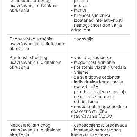
Nedostatci stručnog
- pristup
usavršavanja u fizičkom
- interesi
okruženju
- motivi
- brojnost sudionika
- izostanak interaktivnosti
- nemogućnost dobivanja
odgovora
Zadovoljstvo stručnim
- zadovoljni
usavršavanjem u digitalnom
okruženju
Prednosti stručnog
- veći broj sudionika
usavršavanja u digitalnom
- mogućnost snimanja
okruženju
- korištenje vlastitih uređaja
- vrijeme
- za sve tipove osobnosti
- individualne konzultacije
- rad od kuće
- pojednostavljena suradnja
- ne mora se putovati
- odabir tema
- nedostatak mogućnosti za
obavezno stručno
usavršavanje (AZOO)
Nedostatci stručnog
- osposobljenost predavača
usavršavanja u digitalnom
- izostanak neposrednog
okruženju
kontakta (izostanak