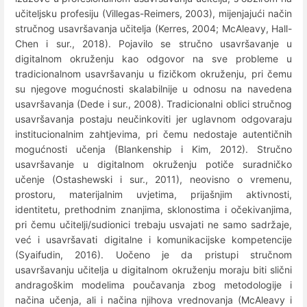
učiteljsku profesiju (Villegas-Reimers, 2003), mijenjajući način
stručnog usavršavanja učitelja (Kerres, 2004; McAleavy, Hall-
Chen i sur., 2018). Pojavilo se stručno usavršavanje u
digitalnom okruženju kao odgovor na sve probleme u
tradicionalnom usavršavanju u fizičkom okruženju, pri čemu
su njegove mogućnosti skalabilnije u odnosu na navedena
usavršavanja (Dede i sur., 2008). Tradicionalni oblici stručnog
usavršavanja postaju neučinkoviti jer uglavnom odgovaraju
institucionalnim zahtjevima, pri čemu nedostaje autentičnih
mogućnosti učenja (Blankenship i Kim, 2012). Stručno
usavršavanje u digitalnom okruženju potiče suradničko
učenje (Ostashewski i sur., 2011), neovisno o vremenu,
prostoru, materijalnim uvjetima, prijašnjim aktivnosti,
identitetu, prethodnim znanjima, sklonostima i očekivanjima,
pri čemu učitelji/sudionici trebaju usvajati ne samo sadržaje,
već i usavršavati digitalne i komunikacijske kompetencije
(Syaifudin, 2016). Uočeno je da pristupi stručnom
usavršavanju učitelja u digitalnom okruženju moraju biti slični
andragoškim modelima poučavanja zbog metodologije i
načina učenja, ali i načina njihova vrednovanja (McAleavy i