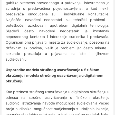
gubitka vremena provedenoga u putovanju. Istovremeno je
suradnja s predavačima pojednostavljena, a kod nekih
predavača omogućene su i individualne konzultacije.
Najčešće navođeni nedostatci su tehnički problemi i
poteškoće, uzrokovani upotrebom digitalnih tehnologija.
Sljedeći često navođeni nedostatak je izostanak
neposrednog kontakta i interakcije sudionika i predavača.
Ograničen broj prijava tj. mjesta za sudjelovanje, posebno na
državnim skupovima, velik je problem jer često minute i
sekunde presuđuju u prijavama na iste i njihovom
sudjelovanju.
Usporedbe modela stručnog usavršavanja u fizičkom
okruženju i modela stručnog usavršavanja u digitalnom
okruženju
Kao prednost stručnog usavršavanja u digitalnom okruženju u
odnosu na stručno usavršavanje u fizičkom okruženju
sudionici istraživanja navode mogućnost sudjelovanja većeg
broja sudionika, mogućnost sudjelovanja s udaljenih lokacija,
mogućnost odabira edukacija te iznimno važan podatak kako