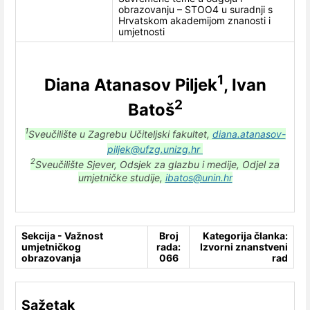
obrazovanju – STOO4 u suradnji s
Hrvatskom akademijom znanosti i
umjetnosti
1
Diana Atanasov Piljek
, Ivan
2
Batoš
1
Sveučilište u Zagrebu Učiteljski fakultet,
diana.atanasov-
piljek@ufzg.unizg.hr
2
Sveučilište Sjever, Odsjek za glazbu i medije, Odjel za
umjetničke studije,
ibatos@unin.hr
Sekcija - Važnost
Broj
Kategorija članka:
umjetničkog
rada:
Izvorni znanstveni
obrazovanja
066
rad
Sažetak