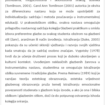
potrebama, mogućnostima i sklonostima svakog učenika
(Tomlinson, 2001).
Carol Ann Tomlinson (2001)
autorica je okvira
za diferenciranu nastavu koja se može upotrijebiti za
individualizaciju sadržaja i metoda poučavanja u instrumentalnoj
edukaciji. U prakseološkom obliku, ovakva nastava omogućuje
prilagodbu nastavnog sadržaja kolegija Glazbeni praktikum u smislu
izbora preferentne glazbe za svakog studenta obzirom na glazbeni
stil (žanr), aranžman ili način izvođenja.
Istraživanja (Duke, 2005)
pokazuju da su učenici skloniji vježbanju i razvoju svojih vještina
kada smatraju da je sadržaj osobno značajan. Vygotsky (1978)
tvrdi da je učenje društveni proces koji je duboko ukorijenjen u
kulturni kontekst. Uvođenjem neklasičnih glazbenih žanrova u
instrumentalnu nastavu, studentima se omogućuje istraživanje
oblika suvremene i tradicijske glazbe. Prema Reimeru (1989) koji je
razvijao teoriju estetskog obrazovanja, estetska vrijednost
glazbenog obrazovanja pruža temelj istraživanju emocionalne
povezanosti studenata s glazbom koju izvode, a ako je ona i bliska
oblikom i glazbenim stilom, doći će do potpunog ostvarenja ishoda
kolegija sviranja.