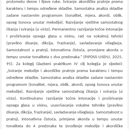
prstometu desne i lijeve ruke. Sviranje akordičke pratnje prema
karakteru i tempu određene skladbe. Samostalna analiza skladbe
zadane nastavnim programom (tonalitet, mjera, akordi, oblik,
opseg tonova unutar melodije). Razvijanje vještine samostalnog
čitanja i sviranja (
a vista
). Permanentno razvijanje točne intonacije
i proširivanje opsega glasa u visinu, rad na vokalnoj tehnici
(pravilno disanje, dikcija, fraziranje), savladavanje višeglasja.
Samostalnost u pratnji, intonativna čistoća, promjene akorda u
tempu unutar tonaliteta s dva predznaka.” (PIPDSS-USENJ, 2025,
95). Za kolegij Glazbeni praktikum IV cilj kolegija je sljedeći:
„Sviranje melodije i akordičke pratnje prema karakteru i tempu
određene skladbe. Samostalna analiza skladbe zadane nastavnim
programom (tonalitet, mjera, oblik, akordi, opseg tonova unutar
melodije). Razvijanje vještine samostalnog čitanja i sviranja (
a
vista
). Kontinuirano razvijanje točne intonacije i proširivanje
opsega glasa u visinu, usavršavanje vokalne tehnike (pravilno
disanje, dikcija, fraziranje), savladavanje višeglasja. Samostalnost u
pratnji, intonativna čistoća, primjene akorda u tempu unutar
tonaliteta do 4 predznaka te izvođenje melodije i akordičke