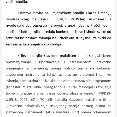
godini studija.
Nastava klavira na umjetničkom studiju Glazba i mediji,
izvodi se kolegijima Klavir I, II, III, IV, V i VI. Kolegiji su obavezni, a
izvode se u dva semestra na prvoj, drugoj i dva na trećoj godini
studija. Silabi kolegija određuju konkretne ciljeve i ishode svake od
četiri razine nastave sviranja na učiteljskim studijima i za svaki od
šest semestara umjetničkog studija.
Ciljevi kolegija Glazbeni praktikum I i II su „
Glazbeno
opismenjavanje i upoznavanje s instrumentom, praktično
primjenjivanje usvojenog znanja notnog pisma na zadanom
glazbenom instrumentu (sint.) uz pravilan prstomet i tehniku
sviranja, samostalna analiza skladbe zadane nastavnim programom
(tonalitet, mjera, oblik, opseg tonova unutar melodije) i razvijanje
točne intonacije i proširivanje opsega glasa u visinu.” (PIPDSS-
USENJ, 2025, 67 i 70) Cilj kolegija Glazbeni praktikum III je
„Praktično primjenjivanje usvojenog znanja notnog pisma na
glazbenom instrumentu (el. klavijatura, sint) prema određenom