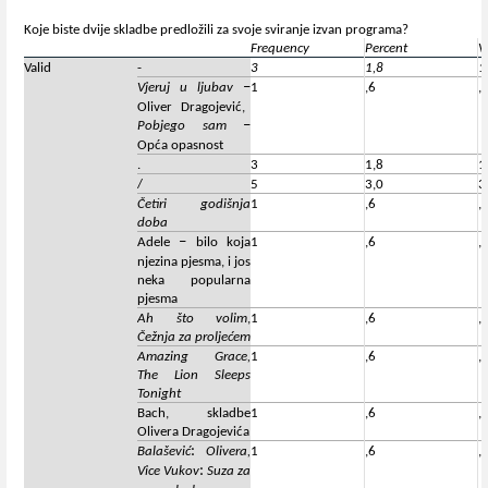
Koje biste dvije skladbe predložili za svoje sviranje izvan programa?
Frequency
Percent
V
Valid
-
3
1,8
1
–
Vjeruj u ljubav
1
,6
,
Oliver Dragojević,
–
Pobjego sam
Opća opasnost
.
3
1,8
1
/
5
3,0
3
Četiri godišnja
1
,6
,
doba
–
Adele
bilo koja
1
,6
,
njezina pjesma, i jos
neka popularna
pjesma
Ah što volim
,
1
,6
,
Čežnja za proljećem
Amazing Grace,
1
,6
,
The Lion Sleeps
Tonight
Bach, skladbe
1
,6
,
Olivera Dragojevića
:
Balašević
Olivera,
1
,6
,
:
Vice Vukov
Suza za