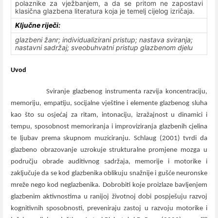
polaznike za vježbanjem, a da se pritom ne zapostavi
klasična glazbena literatura koja je temelj cijelog izričaja.
Ključne riječi:
glazbeni žanr; individualizirani pristup; nastava sviranja;
nastavni sadržaj; sveobuhvatni pristup glazbenom djelu
Uvod
Sviranje glazbenog instrumenta razvija koncentraciju,
memoriju, empatiju, socijalne vještine i elemente glazbenog sluha
kao što su osjećaj za ritam, intonaciju, izražajnost u dinamici i
tempu, sposobnost memoriranja i improviziranja glazbenih cjelina
te ljubav prema skupnom muziciranju.
Schlaug (2001)
tvrdi da
glazbeno obrazovanje uzrokuje strukturalne promjene mozga u
području obrade auditivnog sadržaja, memorije i motorike i
zaključuje da se kod glazbenika oblikuju snažnije i gušće neuronske
mreže nego kod neglazbenika. Dobrobiti koje proizlaze bavljenjem
glazbenim aktivnostima u ranijoj životnoj dobi pospješuju razvoj
kognitivnih sposobnosti, preveniraju zastoj u razvoju motorike i