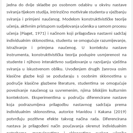
jedna do dvije skladbe po osobnom odabiru u okviru nastave
sviranja tijekom studija, intrinzično motivirale studenta u vježbanju
sviranja i primjeni naučenog. Modelom konstruktivističke teorije
učenja, aktivnim pristupom sudjelovanja učenika u samom procesu
učenja (Piaget, 1971) i načinom koji prilagođava nastavni sadržaj
individualnim sklonostima, studentu se omogućuje razumijevanje,
istraživanje i primjena naučenog. U kontekstu nastave
instrumenta, konstruktivistička teorija podupire usmjerenost na
studente i njihovo interaktivno sudjelovanje u razvijanju vještina
sviranja u iskustvenom obliku. Uvođenjem drugih žanrova osim
klasične glazbe koji se podudaraju s osobnim sklonostima u
područje klasične glazbene literature, studentima se omogućuje
povezivanje naučenog sa suvremenim, njima bliskijim kulturnim
kontekstom. Eksperimentima u području diferencirane nastave
koja podrazumijeva prilagodbu nastavnog sadržaja prema
individualnim sklonostima, autorice Mavidou i Kakana (2019)
potvrđuju pozitivne efekte takvog načina rada. Diferencirana
nastava je prilagođeni način poučavanja okrenut individualnim