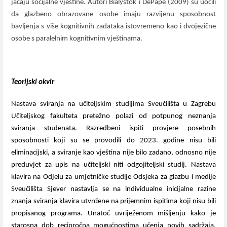
jačaju socijalne vještine.
Autori Bialystok i DePape (2009) su uočili
da glazbeno obrazovane osobe imaju razvijenu sposobnost
bavljenja s više kognitivnih zadataka istovremeno kao i dvojezične
osobe s paralelnim kognitivnim vještinama.
Teorijski okvir
Nastava sviranja na učiteljskim studijima Sveučilišta u Zagrebu
Učiteljskog fakulteta pretežno polazi od potpunog neznanja
sviranja studenata. Razredbeni ispiti provjere posebnih
sposobnosti koji su se provodili do 2023. godine nisu bili
eliminacijski, a sviranje kao vještina nije bilo zadano, odnosno nije
preduvjet za upis na učiteljski niti odgojiteljski studij. Nastava
klavira na Odjelu za umjetničke studije Odsjeka za glazbu i medije
Sveučilišta Sjever nastavlja se na individualne inicijalne razine
znanja sviranja klavira utvrđene na prijemnim ispitima koji nisu bili
propisanog programa. Unatoč uvriježenom mišljenju kako je
starosna dob recipročna mogućnostima učenja novih sadržaja,