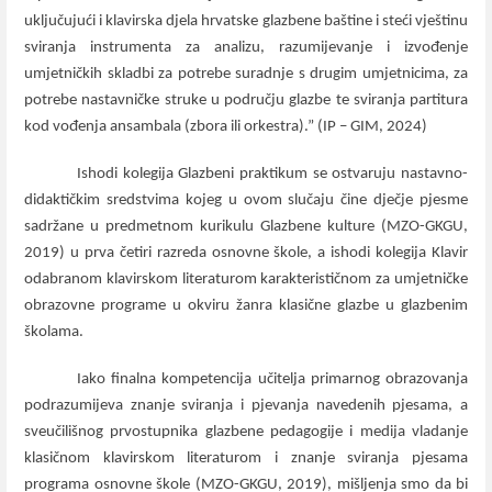
uključujući i klavirska djela hrvatske glazbene baštine i steći vještinu
sviranja instrumenta za analizu, razumijevanje i izvođenje
umjetničkih skladbi za potrebe suradnje s drugim umjetnicima, za
potrebe nastavničke struke u području glazbe te sviranja partitura
kod vođenja ansambala (zbora ili orkestra).” (IP – GIM, 2024)
Ishodi kolegija Glazbeni praktikum se ostvaruju nastavno-
didaktičkim sredstvima kojeg u ovom slučaju čine dječje pjesme
sadržane u predmetnom kurikulu Glazbene kulture (MZO-GKGU,
2019) u prva četiri razreda osnovne škole, a ishodi kolegija Klavir
odabranom klavirskom literaturom karakterističnom za umjetničke
obrazovne programe u okviru žanra klasične glazbe u glazbenim
školama.
Iako finalna kompetencija učitelja primarnog obrazovanja
podrazumijeva znanje sviranja i pjevanja navedenih pjesama, a
sveučilišnog prvostupnika glazbene pedagogije i medija vladanje
klasičnom klavirskom literaturom i znanje sviranja pjesama
programa osnovne škole (MZO-GKGU, 2019), mišljenja smo da bi