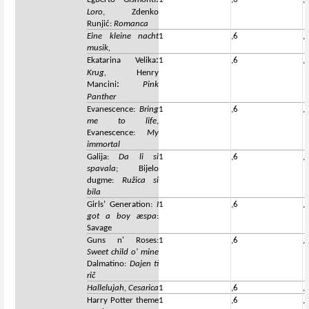
Loro
, Zdenko
Runjić:
Romanca
Eine kleine nacht
1
,6
,
musik,
:
Ekatarina Velika
1
,6
,
Krug,
Henry
:
Mancini
Pink
Panther
Evanescence:
Bring
1
,6
,
me to life
,
Evanescence:
My
immortal
Galija:
Da li si
1
,6
,
spavala
; Bijelo
dugme:
Ružica si
bila
Girls’ Generation:
I
1
,6
,
got a boy æspa
:
Savage
Guns n' Roses:
1
,6
,
Sweet child o' mine
Dalmatino:
Dajen ti
rič
Hallelujah, Cesarica
1
,6
,
Harry Potter theme
1
,6
,