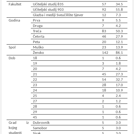
Fakultet
Učiteljski studij 835
57
34.5
Učiteljski studij 903
92
55.8
Glazba i mediji Sveučilište Sjever
12
7.3
Godina
Prva
9
5.5
Druga
7
4.2
Treća
83
50.3
Četvrta
46
27.9
Peta
20
12.1
Spol
Muško
23
13.9
Žensko
142
86.1
Dob
18
1
0.6
19
3
1.8
20
7
4.2
21
45
27.3
22
54
32.7
23
28
17.0
24
18
10.9
25
4
2.4
27
2
1.2
28
1
0.6
29
1
0.6
45
1
0.6
Grad iz
Dubrovnik
5
3.0
kojeg
Samobor
5
3.0
studenti
Sisak
5
3.0