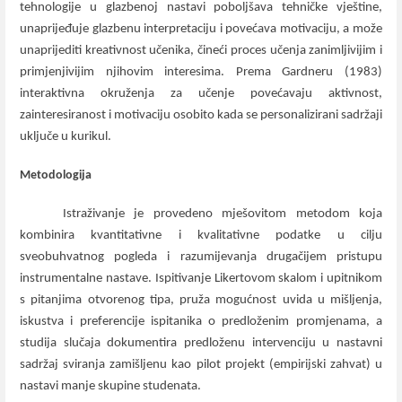
tehnologije u glazbenoj nastavi poboljšava tehničke vještine,
unaprijeđuje glazbenu interpretaciju i povećava motivaciju, a može
unaprijediti kreativnost učenika, čineći proces učenja zanimljivijim i
primjenjivijim njihovim interesima.
Prema Gardneru (1983)
interaktivna okruženja za učenje povećavaju aktivnost,
zainteresiranost i motivaciju osobito kada se personalizirani sadržaji
uključe u kurikul.
Metodologija
Istraživanje je provedeno mješovitom metodom koja
kombinira kvantitativne i kvalitativne podatke u cilju
sveobuhvatnog pogleda i razumijevanja drugačijem pristupu
instrumentalne nastave. Ispitivanje Likertovom skalom i upitnikom
s pitanjima otvorenog tipa, pruža mogućnost uvida u mišljenja,
iskustva i preferencije ispitanika o predloženim promjenama, a
studija slučaja dokumentira predloženu intervenciju u nastavni
sadržaj sviranja zamišljenu kao pilot projekt (empirijski zahvat) u
nastavi manje skupine studenata.