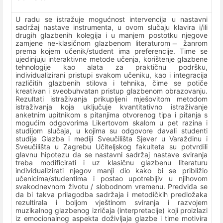
U radu se istražuje mogućnost intervencija u nastavni
sadržaj nastave instrumenta, u ovom slučaju klavira i/ili
drugih glazbenih kolegija i u manjem postotku njegove
zamjene ne-klasičnom glazbenom literaturom ̶ žanrom
prema kojem učenik/student ima preferencije. Time se
ujedinjuju interaktivne metode učenja, korištenje glazbene
tehnologije kao alata za praktičnu podršku,
individualizirani pristupi svakom učeniku, kao i integracija
različitih glazbenih stilova i tehnika, čime se potiče
kreativan i sveobuhvatan pristup glazbenom obrazovanju.
Rezultati istraživanja prikupljeni mješovitom metodom
istraživanja koja uključuje kvantitativno istraživanje
anketnim upitnikom s pitanjima otvorenog tipa i pitanja s
mogućim odgovorima Likertovom skalom u pet razina i
studijom slučaja, u kojima su odgovore davali studenti
studija Glazba i mediji Sveučilišta Sjever u Varaždinu i
Sveučilišta u Zagrebu Učiteljskog fakulteta su potvrdili
glavnu hipotezu da se nastavni sadržaj nastave sviranja
treba modificirati i uz klasičnu glazbenu literaturu
individualizirati njegov manji dio kako bi se približio
učenicima/studentima i postao upotrebljiv u njihovom
svakodnevnom životu / slobodnom vremenu. Predviđa se
da bi takva prilagodba sadržaja i metodičkih predložaka
rezultirala i boljom vještinom sviranja i razvojem
muzikalnog glazbenog izričaja (interpretacije) koji proizlazi
iz emocionalnog aspekta doživljaja glazbe i time motivira