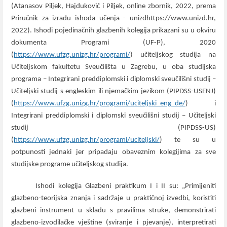
(Atanasov Piljek, Hajduković i Piljek, online zbornik, 2022, prema
Priručnik za izradu ishoda učenja - unizdhttps://www.unizd.hr,
2022). Ishodi pojedinačnih glazbenih kolegija prikazani su u okviru
dokumenta Programi (UF-P), 2020
(
https://www.ufzg.unizg.hr/programi/
) učiteljskog studija na
Učiteljskom fakultetu Sveučilišta u Zagrebu, u oba studijska
programa – Integrirani preddiplomski i diplomski sveučilišni studij –
Učiteljski studij s engleskim ili njemačkim jezikom (PIPDSS-USENJ)
(
https://www.ufzg.unizg.hr/programi/uciteljski_eng_de/
) i
Integrirani preddiplomski i diplomski sveučilišni studij – Učiteljski
studij (PIPDSS-US)
(
https://www.ufzg.unizg.hr/programi/uciteljski/
) te su u
potpunosti jednaki jer pripadaju obaveznim kolegijima za sve
studijske programe učiteljskog studija.
Ishodi kolegija Glazbeni praktikum
I i II su: „Primijeniti
glazbeno-teorijska znanja i sadržaje u praktičnoj izvedbi, koristiti
glazbeni instrument u skladu s pravilima struke, demonstrirati
glazbeno-izvodilačke vještine (sviranje i pjevanje), interpretirati