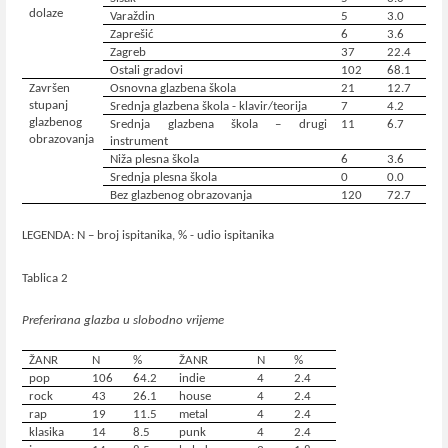
dolaze
Varaždin
5
3.0
Zaprešić
6
3.6
Zagreb
37
22.4
Ostali gradovi
102
68.1
Završen
Osnovna glazbena škola
21
12.7
stupanj
Srednja glazbena škola - klavir/teorija
7
4.2
glazbenog
Srednja glazbena škola – drugi
11
6.7
obrazovanja
instrument
Niža plesna škola
6
3.6
Srednja plesna škola
0
0.0
Bez glazbenog obrazovanja
120
72.7
LEGENDA: N – broj ispitanika, % - udio ispitanika
Tablica 2
Preferirana glazba u slobodno vrijeme
ŽANR
N
%
ŽANR
N
%
pop
106
64.2
indie
4
2.4
rock
43
26.1
house
4
2.4
rap
19
11.5
metal
4
2.4
klasika
14
8.5
punk
4
2.4