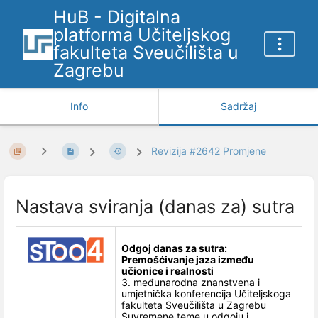
HuB - Digitalna
platforma Učiteljskog
fakulteta Sveučilišta u
Zagrebu
Info
Sadržaj
Revizija #2642 Promjene
Nastava sviranja (danas za) sutra
Odgoj danas za sutra:
Premošćivanje jaza između
učionice i realnosti
3. međunarodna znanstvena i
umjetnička konferencija Učiteljskoga
fakulteta Sveučilišta u Zagrebu
Suvremene teme u odgoju i