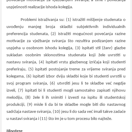
povećanja motivacije za vježbanjem sviranja, a time i povećanja
uspješnosti realizacije ishoda kolegija.
Problemi istraživanja su: (1) istražiti mišljenje studenata o
uvođenju manjeg broja skladbi subjektivnih individualnih
preferencija studenata, (2) istražiti mogućnost povećanja razine
motivacije za vježbanje sviranja što rezultira podizanjem razine
uspjeha u osobnom ishodu kolegija, (3) ispitati stil (žanr) glazbe
sukladan osobnim sklonostima studenata koji žele uvrstiti u
nastavu sviranja, (4) ispitati vrstu glazbenog izričaja koji studenti
preferiraju, (5) ispitati postojanje treme za vrijeme sviranja pred
kolegama, (6) ispitati izbor dviju skladbi koje bi studenti uvrstili u
svoj program sviranja, (6) utvrditi jesu li te skladbe već negdje
izveli, (7) ispitati bi li studenti mogli samostalno zapisati njihovu
melodiju, (8) žele li ih snimiti i izvesti na ispitu ili studentskoj
produkciji, (9) misle li da bi te skladbe mogle biti dio nastavnog
sadržaja nastave sviranja, (10) jesu li do sada već imali takve zadaće
u nastavi sviranja i (11) što im je u tom procesu bilo najteže.
Hipoteze