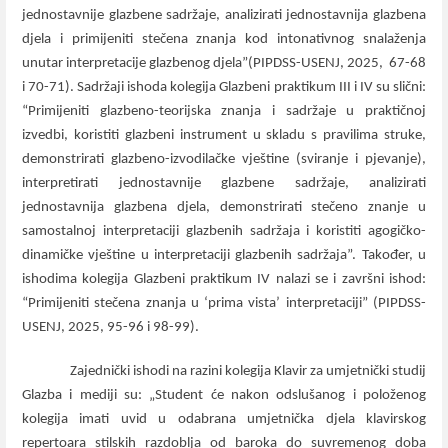
jednostavnije glazbene sadržaje, analizirati jednostavnija glazbena
djela i primijeniti stečena znanja kod intonativnog snalaženja
unutar interpretacije glazbenog djela”(PIPDSS-USENJ, 2025,
67-68
i 70-71). Sadržaji ishoda kolegija Glazbeni praktikum III i IV su slični:
“Primijeniti glazbeno-teorijska znanja i sadržaje u praktičnoj
izvedbi, koristiti glazbeni instrument u skladu s pravilima struke,
demonstrirati glazbeno-izvodilačke vještine (sviranje i pjevanje),
interpretirati jednostavnije glazbene sadržaje, analizirati
jednostavnija glazbena djela, demonstrirati stečeno znanje u
samostalnoj interpretaciji glazbenih sadržaja i koristiti agogičko-
dinamičke vještine u interpretaciji glazbenih sadržaja”. Također, u
ishodima kolegija Glazbeni praktikum IV nalazi se i završni ishod:
“Primijeniti stečena znanja u ‘prima vista’ interpretaciji” (PIPDSS-
USENJ, 2025, 95-96 i 98-99).
Zajednički ishodi na razini kolegija Klavir za umjetnički studij
Glazba i mediji su: „Student će nakon odslušanog i položenog
kolegija imati uvid u odabrana umjetnička djela klavirskog
repertoara stilskih razdoblja od baroka do suvremenog doba