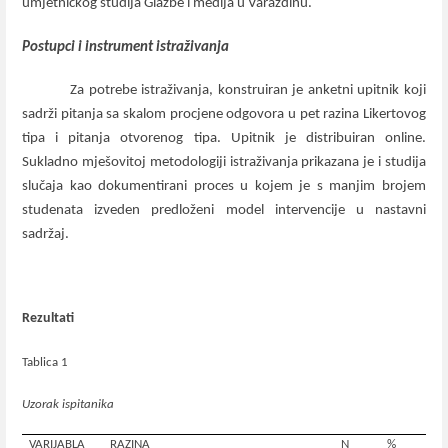
umjetničkog studija Glazbe i medija u Varaždinu.
Postupci i instrument istraživanja
Za potrebe istraživanja, konstruiran je anketni upitnik koji
sadrži pitanja sa skalom procjene odgovora u pet razina Likertovog
tipa i pitanja otvorenog tipa. Upitnik je distribuiran online.
Sukladno mješovitoj metodologiji istraživanja prikazana je i studija
slučaja kao dokumentirani proces u kojem je s manjim brojem
studenata izveden predloženi model intervencije u nastavni
sadržaj.
Rezultati
Tablica 1
Uzorak ispitanika
VARIJABLA
RAZINA
N
%