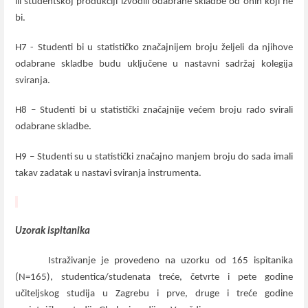
ili studentskoj produkciji izvodili odabrane skladbe od onih koji ne
bi.
H7 - Studenti bi u statističko značajnijem broju željeli da njihove
odabrane skladbe budu uključene u nastavni sadržaj kolegija
sviranja.
H8 – Studenti bi u statistički značajnije većem broju rado svirali
odabrane skladbe.
H9 – Studenti su u statistički značajno manjem broju do sada imali
takav zadatak u nastavi sviranja instrumenta.
Uzorak ispitanika
Istraživanje je provedeno na uzorku od 165 ispitanika
(N=165), studentica/studenata treće, četvrte i pete godine
učiteljskog studija u Zagrebu i prve, druge i treće godine