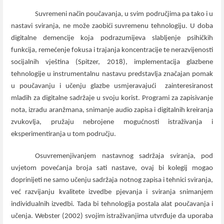
Suvremeni način poučavanja, u svim područjima pa tako i u
nastavi sviranja, ne može zaobići suvremenu tehnologiju. U doba
digitalne demencije koja podrazumijeva slabljenje psihičkih
funkcija, remećenje fokusa i trajanja koncentracije te nerazvijenosti
socijalnih vještina (Spitzer, 2018), implementacija glazbene
tehnologije u instrumentalnu nastavu predstavlja značajan pomak
u poučavanju i učenju glazbe usmjeravajući
zainteresiranost
mladih za digitalne sadržaje u svoju korist. Programi za zapisivanje
nota, izradu aranžmana, snimanje audio zapisa i digitalnih kreiranja
zvukovlja, pružaju nebrojene mogućnosti istraživanja i
eksperimentiranja u tom području.
Osuvremenjivanjem nastavnog sadržaja sviranja, pod
uvjetom povećanja broja sati nastave, ovaj bi kolegij mogao
doprinijeti ne samo učenju sadržaja notnog zapisa i tehnici sviranja,
već razvijanju kvalitete izvedbe pjevanja i sviranja snimanjem
individualnih izvedbi. Tada bi tehnologija postala alat poučavanja i
učenja. Webster (2002) svojim istraživanjima utvrđuje da uporaba