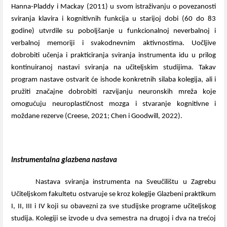
Hanna-Pladdy i Mackay (2011) u svom istraživanju o povezanosti
sviranja klavira i kognitivnih funkcija u starijoj dobi (60 do 83
godine) utvrdile su poboljšanje u funkcionalnoj neverbalnoj i
verbalnoj memoriji i svakodnevnim aktivnostima. Uočljive
dobrobiti učenja i prakticiranja sviranja instrumenta idu u prilog
kontinuiranoj nastavi sviranja na učiteljskim studijima. Takav
program nastave ostvarit će ishode konkretnih silaba kolegija, ali i
pružiti značajne dobrobiti razvijanju neuronskih mreža koje
omogućuju neuroplastičnost mozga i stvaranje kognitivne i
moždane rezerve (Creese, 2021; Chen i Goodwill, 2022).
Instrumentalna glazbena nastava
Nastava sviranja instrumenta na Sveučilištu u Zagrebu
Učiteljskom fakultetu ostvaruje se kroz kolegije Glazbeni praktikum
I, II, III i IV koji su obavezni za sve studijske programe učiteljskog
studija. Kolegiji se izvode u dva semestra na drugoj i dva na trećoj