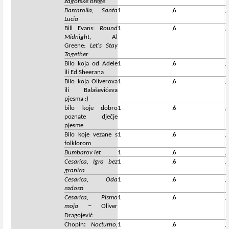
zagorske brege
Barcarolla, Santa
1
,6
,
Lucia
Bill Evans:
Round
1
,6
,
Midnight
, Al
Greene:
Let's Stay
Together
Bilo koja od Adele
1
,6
,
ili Ed Sheerana
Bilo koja Oliverova
1
,6
,
ili Balaševićeva
pjesma :)
bilo koje dobro
1
,6
,
poznate dječje
pjesme
Bilo koje vezane s
1
,6
,
folklorom
Bumbarov let
1
,6
,
Cesarica, Igra bez
1
,6
,
granica
Cesarica, Oda
1
,6
,
radosti
Cesarica, Pismo
1
,6
,
–
moja
Oliver
Dragojević
:
Chopin
Nocturno,
1
,6
,