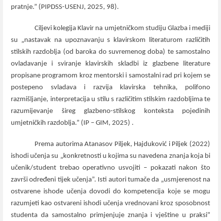
pratnje.” (PIPDSS-USENJ, 2025, 98).
Ciljevi kolegija Klavir na umjetničkom studiju Glazba i mediji
su „
nastavak na upoznavanju s klavirskom literaturom različitih
stilskih razdoblja (od baroka do suvremenog doba) te samostalno
ovladavanje i sviranje klavirskih skladbi iz glazbene literature
propisane programom kroz mentorski i samostalni rad pri kojem se
postepeno svladava i razvija klavirska tehnika, polifono
razmišljanje, interpretacija u stilu s različitim stilskim razdobljima te
razumijevanje šireg glazbeno-stilskog konteksta pojedinih
umjetničkih razdoblja.” (IP – GIM, 2025) .
Prema autorima Atanasov Piljek, Hajduković i Piljek (2022)
ishodi
učenja su „konkretnosti u kojima su navedena znanja koja bi
učenik/student trebao operativno usvojiti – pokazati nakon što
završi određeni tijek učenja”. Isti autori tumače da „usmjerenost na
ostvarene ishode učenja dovodi do kompetencija koje se mogu
razumjeti kao ostvareni ishodi učenja vrednovani kroz sposobnost
studenta da samostalno primjenjuje znanja i vještine u praksi”