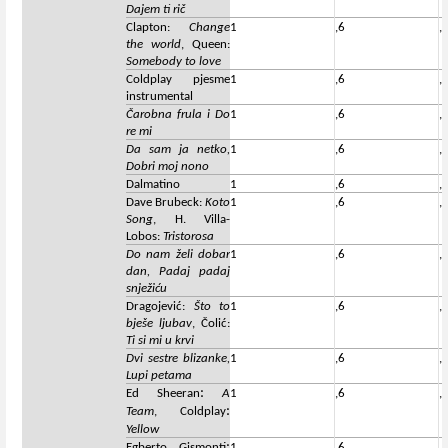
Dajem ti rič
Clapton:
Change
1
,6
,
the world
, Queen:
Somebody to love
Coldplay pjesme
1
,6
,
instrumental
Čarobna frula i Do
1
,6
,
re mi
Da sam ja netko,
1
,6
,
Dobri moj nono
Dalmatino
1
,6
,
Dave Brubeck:
Koto
1
,6
,
Song
, H. Villa-
Lobos:
Tristorosa
Do nam želi dobar
1
,6
,
dan, Padaj padaj
snježiću
Dragojević:
Što to
1
,6
,
bješe ljubav
, Čolić:
Ti si mi u krvi
Dvi sestre blizanke,
1
,6
,
Lupi petama
:
Ed Sheeran
A
1
,6
,
:
Team
, Coldplay
Yellow
:
Egberto Gismonti
1
,6
,