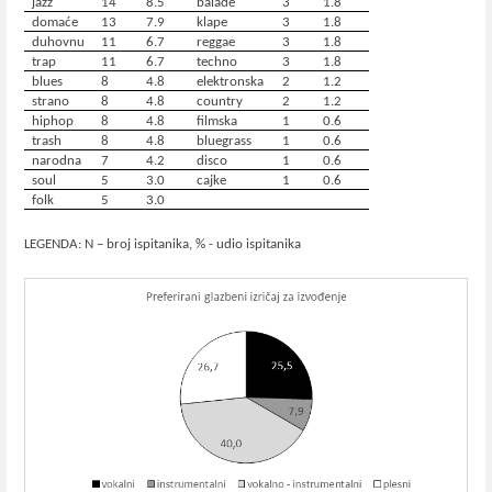
jazz
14
8.5
balade
3
1.8
domaće
13
7.9
klape
3
1.8
duhovnu
11
6.7
reggae
3
1.8
trap
11
6.7
techno
3
1.8
blues
8
4.8
elektronska
2
1.2
strano
8
4.8
country
2
1.2
hiphop
8
4.8
filmska
1
0.6
trash
8
4.8
bluegrass
1
0.6
narodna
7
4.2
disco
1
0.6
soul
5
3.0
cajke
1
0.6
folk
5
3.0
LEGENDA: N – broj ispitanika, % - udio ispitanika