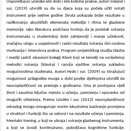
Uspoređujući učenike iste dobi i iste količine prakse, autori Ireland i
sur. (2019) utvrdili su da su djeca koja su počela učiti svirati
instrument prije sedme godine života pokazala bolje rezultate u
razlikovanju akustičkih elemenata melodije i ritma te glazbene
memorije. Iako literatura podržava tvrdnju da je početak sviranja
instrumenata u studentskoj dobi zahtjevniji i manje učinkovit,
značajnu ulogu u uspješnosti i razini rezultata sviranja čini osobna
motivacija i
intenzivna praksa. Program umjetničkog studija Glazba
i mediji sadrži obavezni kolegij Klavir koji se temelji na uvriježenoj
metodici sviranja (klavira) i razvija vještine sviranja sukladno
mogućnostima studenata. Autori Hyde i sur. (2009) su istražujući
mogućnost prilagodbe mozga u dobi poslije djetinjstva utvrdili da
neuroplastičnost ne prestaje s godinama. Ona je postojana cijeli
život i zauzima ključno mjesto u učenju, pamćenju i oporavku od
mogućih oštećenja. Prema Lövdén i sur. (2013) neuroplastičnost
odraslog mozga omogućuje novim iskustvima izazivanje promjena
u strukturi i funkciji što se odnosi i na rezultate učenja i pamćenja.
Mentalni trening, u koji se ubraja i sviranje glazbenog instrumenta,
a koji se izvodi kontinuirano, poboljšava kognitivne funkcije.