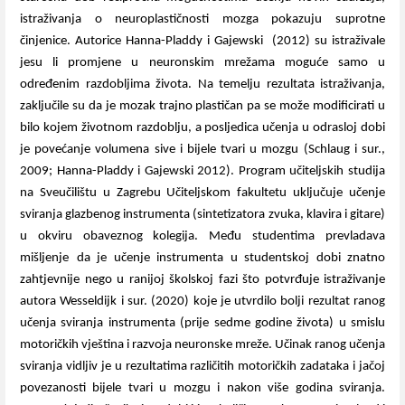
istraživanja o neuroplastičnosti mozga pokazuju suprotne
činjenice.
Autorice Hanna-Pladdy i Gajewski
(2012) su istraživale
jesu li promjene u neuronskim mrežama moguće samo u
određenim razdobljima života. Na temelju rezultata istraživanja,
zaključile su da je mozak trajno plastičan pa se može modificirati u
bilo kojem životnom razdoblju, a posljedica učenja u odrasloj dobi
je povećanje volumena sive i bijele tvari u mozgu (Schlaug i sur.,
2009; Hanna-Pladdy i Gajewski 2012). Program učiteljskih studija
na Sveučilištu u Zagrebu Učiteljskom fakultetu uključuje učenje
sviranja glazbenog instrumenta (sintetizatora zvuka, klavira i gitare)
u okviru obaveznog kolegija. Među studentima prevladava
mišljenje
da je učenje instrumenta u studentskoj dobi znatno
zahtjevnije nego u ranijoj školskoj fazi što potvrđuje istraživanje
autora Wesseldijk i sur. (2020) koje je utvrdilo bolji rezultat ranog
učenja sviranja instrumenta (prije sedme godine života) u smislu
motoričkih vještina i razvoja neuronske mreže. Učinak ranog učenja
sviranja vidljiv je u rezultatima različitih motoričkih zadataka i jačoj
povezanosti bijele tvari u mozgu i nakon više godina sviranja.