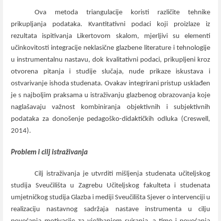
Ova metoda triangulacije koristi različite tehnike
prikupljanja podataka. Kvantitativni podaci koji proizlaze iz
rezultata ispitivanja Likertovom skalom, mjerljivi su elementi
učinkovitosti integracije neklasične glazbene literature i tehnologije
u instrumentalnu nastavu, dok kvalitativni podaci, prikupljeni kroz
otvorena pitanja i studije slučaja, nude prikaze iskustava i
ostvarivanje ishoda studenata. Ovakav integrirani pristup usklađen
je s najboljim praksama u istraživanju glazbenog obrazovanja koje
naglašavaju važnost kombiniranja objektivnih i subjektivnih
podataka za donošenje pedagoško-didaktičkih odluka (Creswell,
2014).
Problem i cilj istraživanja
Cilj istraživanja je utvrditi mišljenja studenata učiteljskog
studija Sveučilišta u Zagrebu Učiteljskog fakulteta i studenata
umjetničkog studija Glazba i mediji Sveučilišta Sjever o intervenciji u
realizaciju nastavnog sadržaja nastave instrumenta u cilju