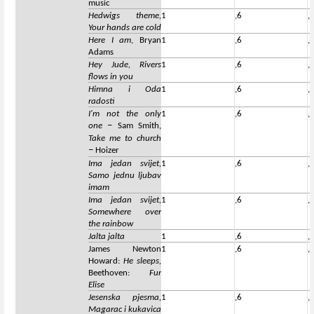
music
Hedwigs theme,
1
,6
,
Your hands are cold
Here I am
, Bryan
1
,6
,
Adams
Hey Jude, Rivers
1
,6
,
flows in you
Himna i Oda
1
,6
,
radosti
I'm not the only
1
,6
,
–
one
Sam Smith,
Take me to church
–
Hoizer
Ima jedan svijet,
1
,6
,
Samo jednu ljubav
imam
Ima jedan svijet,
1
,6
,
Somewhere over
the rainbow
Jalta jalta
1
,6
,
James Newton
1
,6
,
Howard:
He sleeps,
Beethoven:
Fur
Elise
Jesenska pjesma,
1
,6
,
Magarac i kukavica