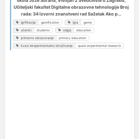
škola Jože Šurana, Višnjan 2 Sveučilište u Zagrebu,
Učiteljski fakultet Digitalne obrazovne tehnologije Broj
rada: 34 Izvorni znanstveni rad Sažetak Ako p...
igrifikacija
gamification
igra
game
učenici
students
odgoj
education
primarno obrazovanje
primary education
kvazi eksperimentalno istraživanje
quasi-experimental research