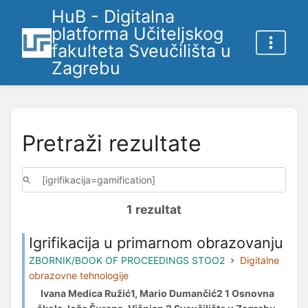
HuB - Digitalna
platforma Učiteljskog
fakulteta Sveučilišta u
Zagrebu
Pretraži rezultate
1 rezultat
Igrifikacija u primarnom obrazovanju
ZBORNIK/BOOK OF PROCEEDINGS STOO2
Digitalne
obrazovne tehnologije
Ivana Medica Ružić1, Mario Dumančić2 1 Osnovna