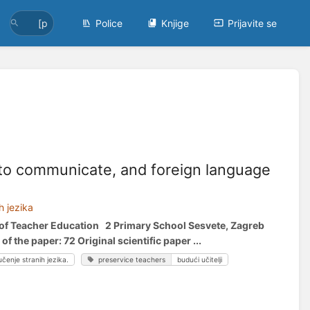
Police
Knjige
Prijavite se
 to communicate, and foreign language
h jezika
y of Teacher Education 2 Primary School Sesvete, Zagreb
e paper: 72 Original scientific paper ...
učenje stranih jezika.
preservice teachers
budući učitelji