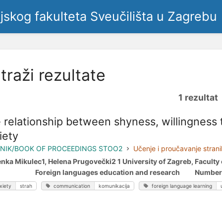
ljskog fakulteta Sveučilišta u Zagrebu
traži rezultate
1 rezultat
 relationship between shyness, willingness
iety
NIK/BOOK OF PROCEEDINGS STOO2
Učenje i proučavanje strani
enka Mikulec1, Helena Prugovečki2 1 University of Zagreb, Facult
Foreign languages education and research Number of th
xiety
strah
communication
komunikacija
foreign language learning