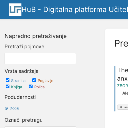
HuB - Digitalna platforma Učite
Napredno pretraživanje
Pre
Pretraži pojmove
The
Vrsta sadržaja
anx
Stranica
Poglavlje
ZBOR
Knjiga
Polica
Al
Podudarnosti
an
Dodaj
Označi pretragu