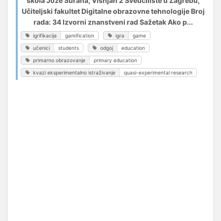
škola Jože Šurana, Višnjan 2 Sveučilište u Zagrebu,
Učiteljski fakultet Digitalne obrazovne tehnologije Broj
rada: 34 Izvorni znanstveni rad Sažetak Ako p...
igrifikacija
gamification
igra
game
učenici
students
odgoj
education
primarno obrazovanje
primary education
kvazi eksperimentalno istraživanje
quasi-experimental research