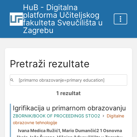
HuB - Digitalna
platforma Učiteljskog
fakulteta Sveučilišta u
Zagrebu
Pretraži rezultate
1 rezultat
Igrifikacija u primarnom obrazovanju
ZBORNIK/BOOK OF PROCEEDINGS STOO2
Digitalne
obrazovne tehnologije
Ivana Medica Ružić1, Mario Dumančić2 1 Osnovna