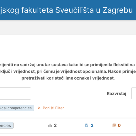
ljskog fakulteta Sveučilišta u Zagrebu
eniti na sadržaj unutar sustava kako bi se primijenila fleksibilna
ljuč i vrijednost, pri čemu je vrijednost opcionalna. Nakon primj
pretraživati koristeći ime oznake i vrijednost.
Razvrstaj
ical competencies
Poništi Filter
2
2
0
encies