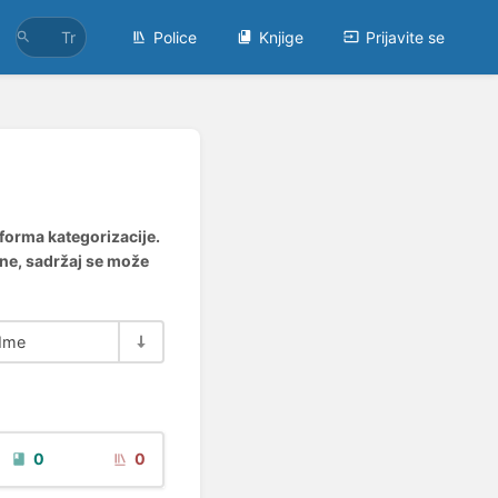
Police
Knjige
Prijavite se
 forma kategorizacije.
ene, sadržaj se može
Ime
0
0