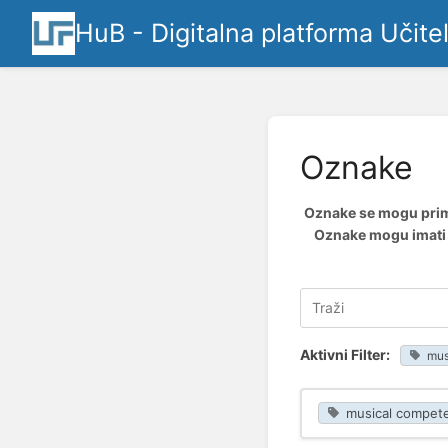
HuB - Digitalna platforma Učite
Oznake
Oznake se mogu primij
Oznake mogu imati k
Aktivni Filter:
mus
musical compet