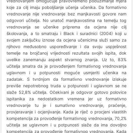
vrednovanjem omogućuje pravovremeno poduzimanje mjera
koje za cilj imaju poboljšanje učenja učenika. Da formativno
vrednovanje nije vrednovanje bez manjkavosti govore nam
odgovori učitelja. No unatoč manjkavostima na temelju tog
vrednovanja se učenike priprema da ocjena nije cilj
školovanja, a to smatraju i Black i suradnici (2004) koji u
svojem zaključku iznose da ocjena učenicima služi samo za
njihovo međusobno uspoređivanje i da svoju uspješnost
temelje na brojčanoj vrijednosti rezultata svojih ispita, dok
uvelike zanemaruju aspekt stvarnog znanja. Uz to, 83%
učitelja smatra da je provođenjem formativnog vrednovanja
uglavnom i u potpunosti moguće usmjeriti učenika na
zadatak. S tvrdnjom da formativno vrednovanje iziskuje
previše nepotrebnog truda u potpunosti i uglavnom se ne
slaže 52,8% učitelja. Očekivani je odgovor gotovo polovice
ispitanika za nedostatkom vremena jer uz formativno
vrednovanje tu je i sumativno vrednovanje, praćenje,
provjeravanje i ocjenjivanje. Kada je riječ o procjeni vlastitih
kompetencija za provođenje formativnog vrednovanja, 70,2%
učitelja se uglavnom i u potpunosti slaže da ima dovoljno
kompetencija za provođenje formativnog vrednovanja. Kada