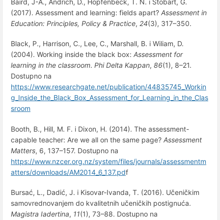
Baird, J-A., Andrich, D., Hopfenbeck, T. N. i Stobart, G.
(2017). Assessment and learning: fields apart?
Assessment in
Education: Principles, Policy & Practice
,
24
(3), 317–350.
Black, P., Harrison, C., Lee, C., Marshall, B. i Wiliam, D.
(2004). Working inside the black box:
Assessment for
learning in the classroom
.
Phi Delta Kappan
,
86
(1), 8–21.
Dostupno na
https://www.researchgate.net/publication/44835745_Workin
g_Inside_the_Black_Box_Assessment_for_Learning_in_the_Clas
sroom
Booth, B., Hill, M. F. i Dixon, H. (2014). The assessment-
capable teacher: Are we all on the same page?
Assessment
Matters
, 6, 137–157. Dostupno na
https://www.nzcer.org.nz/system/files/journals/assessmentm
atters/downloads/AM2014_6_137.pd
f
Bursać, L., Dadić, J. i Kisovar-Ivanda, T. (2016). Učeničkim
samovrednovanjem do kvalitetnih učeničkih postignuća.
Magistra Iadertina
,
11
(1), 73–88. Dostupno na