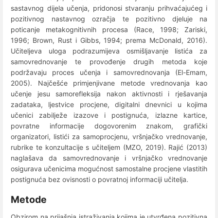
sastavnog dijela učenja, pridonosi stvaranju prihvaćajućeg i
pozitivnog nastavnog ozračja te pozitivno djeluje na
poticanje metakognitivnih procesa (Race, 1998; Zariski,
1996; Brown, Rust i Gibbs, 1994; prema McDonald, 2016).
Učiteljeva uloga podrazumijeva osmišljavanje listića za
samovrednovanje te provođenje drugih metoda koje
podržavaju proces učenja i samovrednovanja (El-Emam,
2005). Najčešće primjenjivane metode vrednovanja kao
učenje jesu samorefleksija nakon aktivnosti i rješavanja
zadataka, ljestvice procjene, digitalni dnevnici u kojima
učenici zabilježe izazove i postignuća, izlazne kartice,
povratne informacije dogovorenim znakom, grafički
organizatori, listići za samoprocjenu, vršnjačko vrednovanje,
rubrike te konzultacije s učiteljem (MZO, 2019). Rajić (2013)
naglašava da samovrednovanje i vršnjačko vrednovanje
osigurava učenicima mogućnost samostalne procjene vlastitih
postignuća bez ovisnosti o povratnoj informaciji učitelja.
Metode
Obzirom na prijašnja istraživanja kojima je utvrđena pozitivna