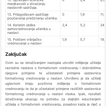
manjkavosti u shvaćanju
nastavnih sadržaja.
13. Prilagođavam sadržaje
0
1,9
11,
poučavanja predznanju učenika.
14. Koristim oblike
2,4
5,2
24,
samovrednovanja učenika u
nastavi.
15. Potičem vršnjačko
1,9
5,7
19,
vrednovanje u nastavi
Zaključak
Ovim su se istraživanjem nastojala utvrditi mišljenja učitelja
razredne nastave o formativnom vrednovanju i dobrobitima
njegove primjene te učestalosti primjene sastavnica
formativnog vrednovanja u nastavi. Utvrđeno je da učitelji
uglavnom imaju pozitivna mišljenja o formativnom
vrednovanju te da je učestalost primjene različitih sastavnica
formativnog vrednovanja u nastavi visoka. Ipak, rezultati
istraživanja ukazuju na potrebu za daljnjim educiranjem
učitelja o formativnom vrednovanju, posebno kada je riječ o