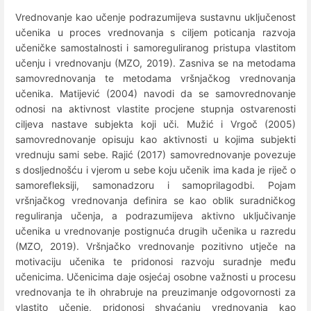
Vrednovanje kao učenje podrazumijeva sustavnu uključenost
učenika u proces vrednovanja s ciljem poticanja razvoja
učeničke samostalnosti i samoreguliranog pristupa vlastitom
učenju i vrednovanju (MZO, 2019). Zasniva se na metodama
samovrednovanja te metodama vršnjačkog vrednovanja
učenika. Matijević (2004) navodi da se samovrednovanje
odnosi na aktivnost vlastite procjene stupnja ostvarenosti
ciljeva nastave subjekta koji uči. Mužić i Vrgoč (2005)
samovrednovanje opisuju kao aktivnosti u kojima subjekti
vrednuju sami sebe. Rajić (2017) samovrednovanje povezuje
s dosljednošću i vjerom u sebe koju učenik ima kada je riječ o
samorefleksiji, samonadzoru i samoprilagodbi. Pojam
vršnjačkog vrednovanja definira se kao oblik suradničkog
reguliranja učenja, a podrazumijeva aktivno uključivanje
učenika u vrednovanje postignuća drugih učenika u razredu
(MZO, 2019). Vršnjačko vrednovanje pozitivno utječe na
motivaciju učenika te pridonosi razvoju suradnje među
učenicima. Učenicima daje osjećaj osobne važnosti u procesu
vrednovanja te ih ohrabruje na preuzimanje odgovornosti za
vlastito učenje, pridonosi shvaćanju vrednovanja kao