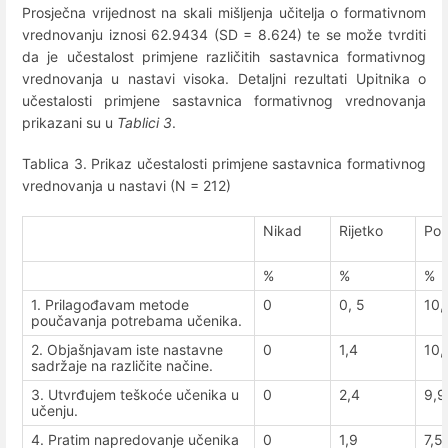
Prosječna vrijednost na skali mišljenja učitelja o formativnom
vrednovanju iznosi 62.9434 (SD = 8.624) te se može tvrditi
da je učestalost primjene različitih sastavnica formativnog
vrednovanja u nastavi visoka. Detaljni rezultati Upitnika o
učestalosti primjene sastavnica formativnog vrednovanja
prikazani su u
Tablici 3
.
Tablica 3. Prikaz učestalosti primjene sastavnica formativnog
vrednovanja u nastavi (N = 212)
Nikad
Rijetko
Po
%
%
%
1. Prilagođavam metode
0
0, 5
10,
poučavanja potrebama učenika.
2. Objašnjavam iste nastavne
0
1,4
10,
sadržaje na različite načine.
3. Utvrđujem teškoće učenika u
0
2,4
9,9
učenju.
4. Pratim napredovanje učenika
0
1,9
7,5