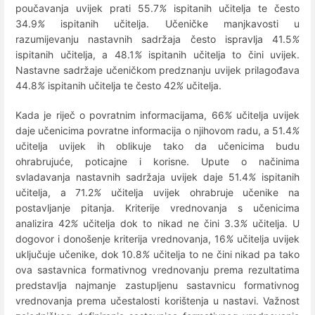
poučavanja uvijek prati 55.7
%
ispitanih učitelja te često
34.9
%
ispitanih učitelja. Učeničke manjkavosti u
razumijevanju nastavnih sadržaja često ispravlja 41.5
%
ispitanih učitelja, a 48.1
%
ispitanih učitelja to čini uvijek.
Nastavne sadržaje učeničkom predznanju uvijek prilagođava
44.8
%
ispitanih učitelja te često 42
%
učitelja.
Kada je riječ o povratnim informacijama, 66
%
učitelja uvijek
daje učenicima povratne informacija o njihovom radu, a 51.4
%
učitelja uvijek ih oblikuje tako da učenicima budu
ohrabrujuće, poticajne i korisne. Upute o načinima
svladavanja nastavnih sadržaja uvijek daje 51.4
%
ispitanih
učitelja, a 71.2
%
učitelja uvijek ohrabruje učenike na
postavljanje pitanja. Kriterije vrednovanja s učenicima
analizira 42
%
učitelja dok to nikad ne čini 3.3
%
učitelja. U
dogovor i donošenje kriterija vrednovanja, 16
%
učitelja uvijek
uključuje učenike, dok 10.8
%
učitelja to ne čini nikad pa tako
ova sastavnica formativnog vrednovanju prema rezultatima
predstavlja najmanje zastupljenu sastavnicu formativnog
vrednovanja prema učestalosti korištenja u nastavi. Važnost