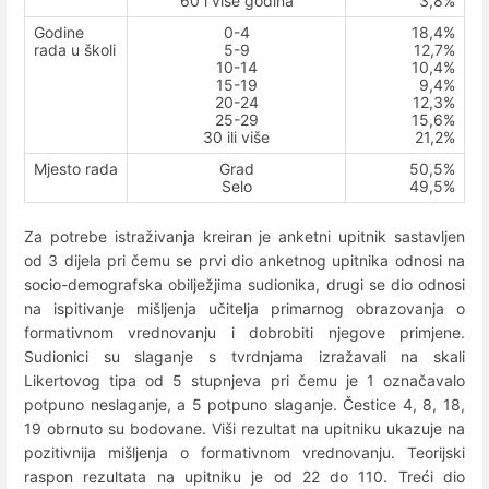
60 i više godina
3,8%
Godine
0-4
18,4%
rada u školi
5-9
12,7%
10-14
10,4%
15-19
9,4%
20-24
12,3%
25-29
15,6%
30 ili više
21,2%
Mjesto rada
Grad
50,5%
Selo
49,5%
Za potrebe istraživanja kreiran je anketni upitnik sastavljen
od 3 dijela pri čemu se prvi dio anketnog upitnika odnosi na
socio-demografska obilježjima sudionika, drugi se dio odnosi
na ispitivanje mišljenja učitelja primarnog obrazovanja o
formativnom vrednovanju i dobrobiti njegove primjene.
Sudionici su slaganje s tvrdnjama izražavali na skali
Likertovog tipa od 5 stupnjeva pri čemu je 1 označavalo
potpuno neslaganje, a 5 potpuno slaganje. Čestice 4, 8, 18,
19 obrnuto su bodovane. Viši rezultat na upitniku ukazuje na
pozitivnija mišljenja o formativnom vrednovanju. Teorijski
raspon rezultata na upitniku je od 22 do 110. Treći dio