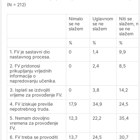
(N = 212)
Nimalo
Uglavnom
Niti se
se ne
se ne
slažem, nit
slažem
slažem
se ne
slažem
%
%
%
1. FV je sastavni dio
0
1,4
9,9
nastavnog procesa.
2. FV pridonosi
0
2,4
8,5
prikupljanju vrijednih
informacija o
napredovanju učenika.
3. Isplati se izdvojiti
0
3,8
14,2
vrijeme za provođenje FV.
4. FV iziskuje previše
17,9
34,9
24,5
nepotrebnog truda.
5. Nemam dovoljno
12,3
22,2
35,4
vremena za provođenje
FV.
6. FV treba se provoditi
13,7
24,5
30,7