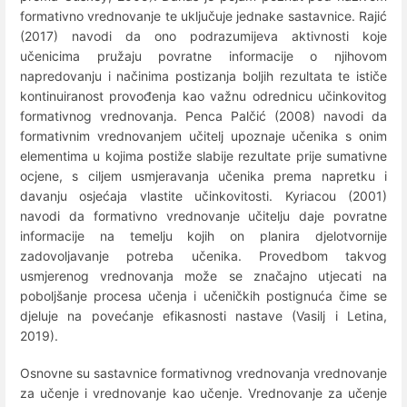
formativno vrednovanje te uključuje jednake sastavnice. Rajić
(2017) navodi da ono podrazumijeva aktivnosti koje
učenicima pružaju povratne informacije o njihovom
napredovanju i načinima postizanja boljih rezultata te ističe
kontinuiranost provođenja kao važnu odrednicu učinkovitog
formativnog vrednovanja. Penca Palčić (2008) navodi da
formativnim vrednovanjem učitelj upoznaje učenika s onim
elementima u kojima postiže slabije rezultate prije sumativne
ocjene, s ciljem usmjeravanja učenika prema napretku i
davanju osjećaja vlastite učinkovitosti. Kyriacou (2001)
navodi da formativno vrednovanje učitelju daje povratne
informacije na temelju kojih on planira djelotvornije
zadovoljavanje potreba učenika. Provedbom takvog
usmjerenog vrednovanja može se značajno utjecati na
poboljšanje procesa učenja i učeničkih postignuća čime se
djeluje na povećanje efikasnosti nastave (Vasilj i Letina,
2019).
Osnovne su sastavnice formativnog vrednovanja vrednovanje
za učenje i vrednovanje kao učenje. Vrednovanje za učenje