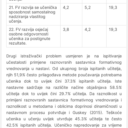
21. FV razvija se učenička
4,2
5,2
19,3
sposobnost samostalnog
nadziranja vlastitog
učenja.
22. FV razvija osjećaj
3,8
4,2
19,3
osobne odgovornosti
učenika za postignute
rezultate.
Drugi istraživački problem usmjeren je na ispitivanje
učestalosti primjene raznovrsnih sastavnica formativnog
vrednovanja u nastavi. Od ukupnog broja ispitanih učitelja,
njih 51,9
%
često prilagođava metode poučavanja potrebama
učenika dok to uvijek čini 37.3
%
ispitanih učitelja. Iste
nastavne sadržaje na različite načine objašnjava 58.5
%
učitelja dok to uvijek čini 29.7
%
učitelja. Da raznolikost u
primijeni raznovrsnih sastavnica formativnog vrednovanja i
raznolikost u metodama i oblicima doprinosi dinamičnosti u
nastavnom procesu potvrđuje i Guskey (2015). Teškoće
učenika u učenju uvijek utvrđuje 45.3
%
učitelja te često
42.5
%
ispitanih učitelja. Učeničko napredovanje za vrijeme