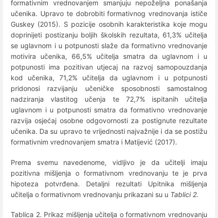
formativnim vrednovanjem smanjuju nepoželjna ponašanja
učenika. Upravo te dobrobiti formativnog vrednovanja ističe
Guskey (2015). S pozicije osobnih karakteristika koje mogu
doprinijeti postizanju boljih školskih rezultata, 61,3% učitelja
se uglavnom i u potpunosti slaže da formativno vrednovanje
motivira učenika, 66,5% učitelja smatra da uglavnom i u
potpunosti ima pozitivan utjecaj na razvoj samopouzdanja
kod učenika, 71,2% učitelja da uglavnom i u potpunosti
pridonosi razvijanju učeničke sposobnosti samostalnog
nadziranja vlastitog učenja te 72,7% ispitanih učitelja
uglavnom i u potpunosti smatra da formativno vrednovanje
razvija osjećaj osobne odgovornosti za postignute rezultate
učenika. Da su upravo te vrijednosti najvažnije i da se postižu
formativnim vrednovanjem smatra i Matijević (2017).
Prema svemu navedenome, vidljivo je da učitelji imaju
pozitivna mišljenja o formativnom vrednovanju te je prva
hipoteza potvrđena. Detaljni rezultati Upitnika mišljenja
učitelja o formativnom vrednovanju prikazani su u
Tablici 2.
Tablica 2. Prikaz mišljenja učitelja o formativnom vrednovanju