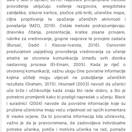
provođenja uključuju: vođenje razgovora, anegdotske
zabilješke, izlazne kartice, pločice piši-briši, učeničke mape,
ciljna propitivanja te opažanje učeničkih aktivnosti i
ponašanja (MZO, 2019). Ostale metode podrazumijevaju:
dnevnike čitanja, prezentacije, kratke pisane provjere,
rubrike za vrednovanje, grupne rasprave te provjere zadaća
(Bursać, Dadić i Kisovar-Ivanda, 2016). Osnovnim
preduvjetom uspješnog provođenja vrednovanja za učenje
smatra se otvorena komunikacija između svih dionika
nastavnog procesa (El-Emam, 2005). Kada je riječ o
otvorenoj komunikaciji, važnu ulogu čine povratne informacije
kojima učitelji mogu utjecati na poboljšanje učeničkih
rezultata (Graham, 2015). Hounsell (2003) navodi da učenici
uče brže i učinkovitije kada znaju što rade dobro, a što je
potrebno promijeniti kako bi postigli napredak u učenju. Black
i suradnici (2004) navode da povratne informacije koje su
pružene učenicima imaju veću vrijednost od općih komentara
ili visoke ocjene. Da bi povratna informacija bila učinkovita,
važno je da je pravovremena, da zadovoljava individualne
potrebe učenika, potiče i motivira učenika na rad, pomaže