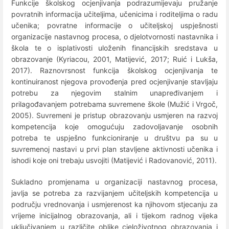
Funkcije školskog ocjenjivanja podrazumijevaju pružanje
povratnih informacija učiteljima, učenicima i roditeljima o radu
učenika; povratne informacije o učiteljskoj uspješnosti
organizacije nastavnog procesa, o djelotvornosti nastavnika i
škola te o isplativosti uloženih financijskih sredstava u
obrazovanje (Kyriacou, 2001, Matijević, 2017; Ruić i Lukša,
2017). Raznovrsnost funkcija školskog ocjenjivanja te
kontinuiranost njegova provođenja pred ocjenjivanje stavljaju
potrebu za njegovim stalnim unapređivanjem i
prilagođavanjem potrebama suvremene škole (Mužić i Vrgoč,
2005). Suvremeni je pristup obrazovanju usmjeren na razvoj
kompetencija koje omogućuju zadovoljavanje osobnih
potreba te uspješno funkcioniranje u društvu pa su u
suvremenoj nastavi u prvi plan stavljene aktivnosti učenika i
ishodi koje oni trebaju usvojiti (Matijević i Radovanović, 2011).
Sukladno promjenama u organizaciji nastavnog procesa,
javlja se potreba za razvijanjem učiteljskih kompetencija u
području vrednovanja i usmjerenost ka njihovom stjecanju za
vrijeme inicijalnog obrazovanja, ali i tijekom radnog vijeka
uključivanjem u različite oblike cjeloživotnog obrazovanja i