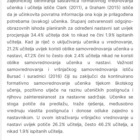
zajedničkog definiranja sastavnica formativnog vrednovanja
učenika i učitelja ističe Clark (2011), a Graham (2015) ističe
da je učinkovita povratna informacija ona koja je prilagođena
potrebama (svakog) učenika. Stupanj ostvarenosti odgojno-
obrazovnih ishoda planiranih za određeni nastavni sat uvijek
procjenjuje 34.4
%
učitelja dok to nikad ne čini 1.9
%
ispitanih
učitelja. Kad je riječ o uključivanju učenika u vrednovanje,
21.2
%
učitelja uvijek koristi oblike samovrednovanja učenika u
nastavi, 47.2
%
čini to često dok 2.4
%
učitelja nikad ne koristi
oblike samovrednovanja učenika u nastavi. Važnost
samovrednovanja i vršnjačkog samovrednovanja ističu
Bursać i suradnici (2016) čiji su zaključci da kontinuirano
formativno samovrednovanje učenika tijekom školskog
učenja, pozitivno utječe na razinu učeničkih postignuća i
njihovu zainteresiranost za nastavne sadržaje. Učenike se
stoga potiče da predlažu, traže rješenja, međusobno
vrednuju vlastita postignuća i donose odluke zajedno s
nastavnikom. U ovom istraživanju vršnjačko vrednovanje u
nastavi uvijek potiče 26.2
%
učitelja, često 46.2
%
učitelja, a
nikad
1.9
%
ispitanih učitelja.