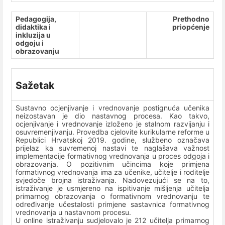
Pedagogija,
Prethodno
didaktika i
priopćenje
inkluzija u
odgoju i
obrazovanju
Sažetak
Sustavno ocjenjivanje i vrednovanje postignuća učenika
neizostavan je dio nastavnog procesa. Kao takvo,
ocjenjivanje i vrednovanje izloženo je stalnom razvijanju i
osuvremenjivanju. Provedba cjelovite kurikularne reforme u
Republici Hrvatskoj 2019. godine, službeno označava
prijelaz ka suvremenoj nastavi te naglašava važnost
implementacije formativnog vrednovanja u proces odgoja i
obrazovanja. O pozitivnim učincima koje primjena
formativnog vrednovanja ima za učenike, učitelje i roditelje
svjedoče brojna istraživanja. Nadovezujući se na to,
istraživanje je usmjereno na ispitivanje mišljenja učitelja
primarnog obrazovanja o formativnom vrednovanju te
određivanje učestalosti primjene sastavnica formativnog
vrednovanja u nastavnom procesu.
U online istraživanju sudjelovalo je 212 učitelja primarnog