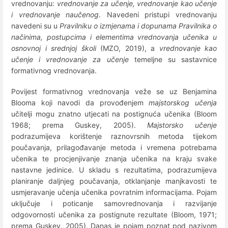
vrednovanju:
vrednovanje za učenje, vrednovanje kao učenje
i vrednovanje naučenog
. Navedeni pristupi vrednovanju
navedeni su u
Pravilniku o izmjenama i dopunama Pravilnika o
načinima, postupcima i elementima vrednovanja učenika u
osnovnoj i srednjoj školi
(MZO, 2019), a
vrednovanje kao
učenje i vrednovanje za učenje
temeljne su sastavnice
formativnog vrednovanja.
Povijest formativnog vrednovanja veže se uz Benjamina
Blooma koji navodi da provođenjem
majstorskog učenja
učitelji mogu znatno utjecati na postignuća učenika (Bloom
1968; prema Guskey, 2005).
Majstorsko učenje
podrazumijeva korištenje raznovrsnih metoda tijekom
poučavanja, prilagođavanje metoda i vremena potrebama
učenika te procjenjivanje znanja učenika na kraju svake
nastavne jedinice. U skladu s rezultatima, podrazumijeva
planiranje daljnjeg poučavanja, otklanjanje manjkavosti te
usmjeravanje učenja učenika povratnim informacijama. Pojam
uključuje i poticanje samovrednovanja i razvijanje
odgovornosti učenika za postignute rezultate (Bloom, 1971;
prema Guskey, 2005). Danas je pojam poznat pod nazivom