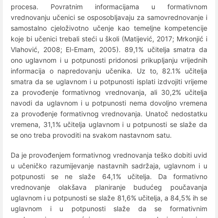
procesa. Povratnim informacijama u formativnom
vrednovanju učenici se osposobljavaju za samovrednovanje i
samostalno cjeloživotno učenje kao temeljne kompetencije
koje bi učenici trebali steći u školi (Matijević, 2017; Mrkonjić i
Vlahović, 2008; El-Emam, 2005). 89,1% učitelja smatra da
ono uglavnom i u potpunosti pridonosi prikupljanju vrijednih
informacija o napredovanju učenika. Uz to, 82.1% učitelja
smatra da se uglavnom i u potpunosti isplati izdvojiti vrijeme
za provođenje formativnog vrednovanja, ali 30,2% učitelja
navodi da uglavnom i u potpunosti nema dovoljno vremena
za provođenje formativnog vrednovanja. Unatoč nedostatku
vremena, 31,1% učitelja uglavnom i u potpunosti se slaže da
se ono treba provoditi na svakom nastavnom satu.
Da je provođenjem formativnog vrednovanja teško dobiti uvid
u učeničko razumijevanje nastavnih sadržaja, uglavnom i u
potpunosti se ne slaže 64,1% učitelja. Da formativno
vrednovanje olakšava planiranje budućeg poučavanja
uglavnom i u potpunosti se slaže 81,6% učitelja, a 84,5% ih se
uglavnom i u potpunosti slaže da se formativnim