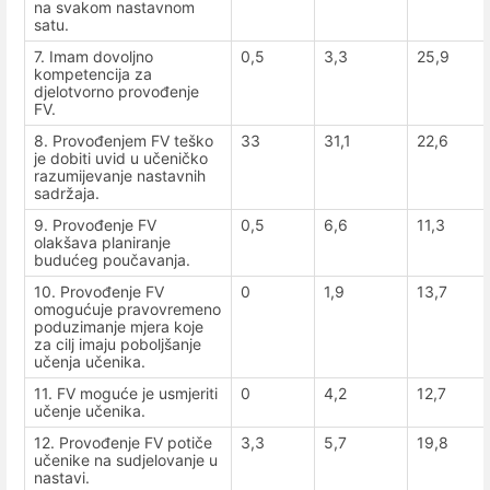
na svakom nastavnom
satu.
7. Imam dovoljno
0,5
3,3
25,9
kompetencija za
djelotvorno provođenje
FV.
8. Provođenjem FV teško
33
31,1
22,6
je dobiti uvid u učeničko
razumijevanje nastavnih
sadržaja.
9. Provođenje FV
0,5
6,6
11,3
olakšava planiranje
budućeg poučavanja.
10. Provođenje FV
0
1,9
13,7
omogućuje pravovremeno
poduzimanje mjera koje
za cilj imaju poboljšanje
učenja učenika.
11. FV moguće je usmjeriti
0
4,2
12,7
učenje učenika.
12. Provođenje FV potiče
3,3
5,7
19,8
učenike na sudjelovanje u
nastavi.