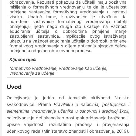
obrazovanja. Rezultati pokazuju da učitelji imaju pozitivna
mišljenja o formativnom vrednovanju te da je učestalost
primjene sastavnica formativnog vrednovanja u nastavi
visoka. Unatoč tome, istraživanjem je utvrđeno da
određene sastavnice formativnog vrednovanja učitelji
primjenjuju rjeđe nego druge što ukazuje na važnost
educiranja učitelja o dobrobitima primjene manje
zastupljenih sastavnica. Implikacije ovog istraživanja
ukazuju na važnost educiranja učitelja o dobrobiti primjene
formativnog vrednovanja s ciljem poticanja njegove češće
primjene u odgojno-obrazovnom procesu.
Ključne riječi
formativno vrednovanje; vrednovanje kao učenje;
vrednovanje za učenje
Uvod
Ocjenjivanje je jedna od temeljnih aktivnosti školske
svakodnevice. Prema
Pravilniku o načinima, postupcima i
elementima vrednovanja učenika u osnovnoj i srednjoj školi
,
ocjenjivanje je definirano kao postupak pridavanja brojčane ili
opisne vrijednosti rezultatima praćenja i provjeravanja
učenikovog rada (Ministarstvo znanosti i obrazovanja, 2019).