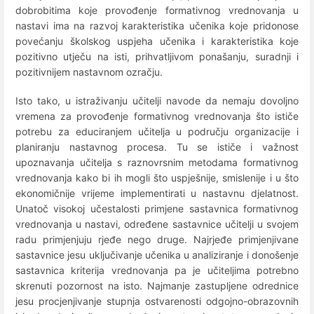
dobrobitima koje provođenje formativnog vrednovanja u
nastavi ima na razvoj karakteristika učenika koje pridonose
povećanju školskog uspjeha učenika i karakteristika koje
pozitivno utječu na isti, prihvatljivom ponašanju, suradnji i
pozitivnijem nastavnom ozračju.
Isto tako, u istraživanju učitelji navode da nemaju dovoljno
vremena za provođenje formativnog vrednovanja što ističe
potrebu za educiranjem učitelja u području organizacije i
planiranju nastavnog procesa. Tu se ističe i važnost
upoznavanja učitelja s raznovrsnim metodama formativnog
vrednovanja kako bi ih mogli što uspješnije, smislenije i u što
ekonomičnije vrijeme implementirati u nastavnu djelatnost.
Unatoč visokoj učestalosti primjene sastavnica formativnog
vrednovanja u nastavi, određene sastavnice učitelji u svojem
radu primjenjuju rjeđe nego druge. Najrjeđe primjenjivane
sastavnice jesu uključivanje učenika u analiziranje i donošenje
sastavnica kriterija vrednovanja pa je učiteljima potrebno
skrenuti pozornost na isto. Najmanje zastupljene odrednice
jesu procjenjivanje stupnja ostvarenosti odgojno-obrazovnih