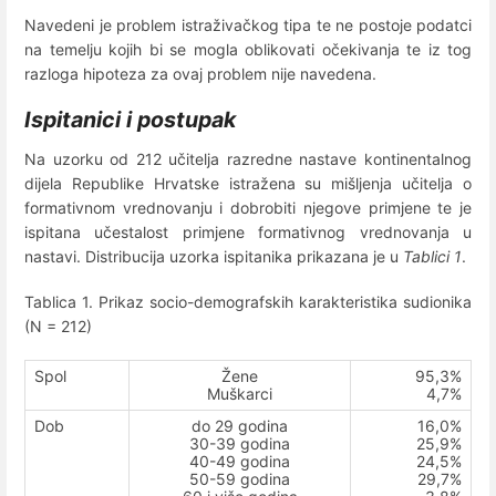
Navedeni je problem istraživačkog tipa te ne postoje podatci
na temelju kojih bi se mogla oblikovati očekivanja te iz tog
razloga hipoteza za ovaj problem nije navedena.
Ispitanici i postupak
Na uzorku od 212 učitelja razredne nastave kontinentalnog
dijela Republike Hrvatske istražena su mišljenja učitelja o
formativnom vrednovanju i dobrobiti njegove primjene te je
ispitana učestalost primjene formativnog vrednovanja u
nastavi. Distribucija uzorka ispitanika prikazana je u
Tablici 1
.
Tablica 1. Prikaz socio-demografskih karakteristika sudionika
(N = 212)
Spol
Žene
95,3%
Muškarci
4,7%
Dob
do 29 godina
16,0%
30-39 godina
25,9%
40-49 godina
24,5%
50-59 godina
29,7%