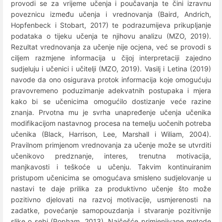
provodi se za vrijeme učenja i poučavanja te čini izravnu
poveznicu između učenja i vrednovanja (Baird, Andrich,
Hopfenbeck i Stobart, 2017) te podrazumijeva prikupljanje
podataka o tijeku učenja te njihovu analizu (MZO, 2019).
Rezultat vrednovanja za učenje nije ocjena, već se provodi s
ciljem razmjene informacija u čijoj interpretaciji zajedno
sudjeluju i učenici i učitelji (MZO, 2019). Vasilj i Letina (2019)
navode da ono osigurava protok informacija koje omogućuju
pravovremeno poduzimanje adekvatnih postupaka i mjera
kako bi se učenicima omogućilo dostizanje veće razine
znanja. Prvotna mu je svrha unapređenje učenja učenika
modifikacijom nastavnog procesa na temelju uočenih potreba
učenika (Black, Harrison, Lee, Marshall i Wiliam, 2004).
Pravilnom primjenom vrednovanja za učenje može se utvrditi
učenikovo predznanje, interes, trenutna motivacija,
manjkavosti i teškoće u učenju. Takvim kontinuiranim
pristupom učenicima se omogućava smisleno sudjelovanje u
nastavi te daje prilika za produktivno učenje što može
pozitivno djelovati na razvoj motivacije, usmjerenosti na
zadatke, povećanje samopouzdanja i stvaranje pozitivnije
slike o sebi (Popham, 2013). Najčešće primjenjivane metode