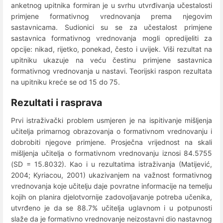
anketnog upitnika formiran je u svrhu utvrđivanja učestalosti
primjene formativnog vrednovanja prema njegovim
sastavnicama. Sudionici su se za učestalost primjene
sastavnica formativnog vrednovanja mogli opredijeliti za
opcije: nikad, rijetko, ponekad, često i uvijek. Viši rezultat na
upitniku ukazuje na veću čestinu primjene sastavnica
formativnog vrednovanja u nastavi. Teorijski raspon rezultata
na upitniku kreće se od 15 do 75.
Rezultati i rasprava
Prvi istraživački problem usmjeren je na ispitivanje mišljenja
učitelja primarnog obrazovanja o formativnom vrednovanju i
dobrobiti njegove primjene. Prosječna vrijednost na skali
mišljenja učitelja o formativnom vrednovanju iznosi 84.5755
(SD = 15.8032). Kao i u rezultatima istraživanja (Matijević,
2004; Kyriacou, 2001) ukazivanjem na važnost formativnog
vrednovanja koje učitelju daje povratne informacije na temelju
kojih on planira djelotvornije zadovoljavanje potreba učenika,
utvrđeno je da se 88.7% učitelja uglavnom i u potpunosti
slaže da je formativno vrednovanje neizostavni dio nastavnog