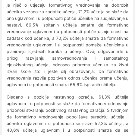
je riječ o utjecaju formativnog vrednovanja na dobrobit
učenika vezano za zadatke učenja, 71,2% učitelja se slaže da
ono uglavnom i u potpunosti potiče učenike na sudjelovanje u
nastavi, 66,5% ispitanih učitelja smatra da formativno
vrednovanje uglavnom i u potpunosti potiče usmjerenost na
zadatak kod učenika, a 70,2% učitelja smatra da formativno
vrednovanje uglavnom i u potpunosti pomaže učenicima u
planiranju sljedećih koraka u učenju. Ovaj odgovor ide u
prilog razvijanju samovrednovanja i samostalnog
cjeloživotnog učenja, odnosno priprema učenika za život
izvan škole što i jeste cilj obrazovanja. Da formativno
vrednovanje razvija pozitivan odnos učenika prema učenju,
uglavnom i u potpunosti smatra 65.6% ispitanih učitelja.
Gledano s pozicije nastavnog ozračja, 61,3% učitelja
uglavnom i u potpunosti se slaže da formativno vrednovanje
pridonosi stvaranju pozitivnog nastavnog ozračja. S tvrdnjom
da formativno vrednovanje poboljšava suradnju učitelja i
učenika uglavnom i u potpunosti se slaže 52,3% učitelja, a
40,6% učitelja uglavnom i u potpunosti smatra da se