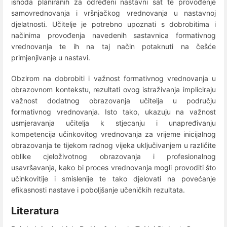
ishoda planiranih za određeni nastavni sat te provođenje
samovrednovanja i vršnjačkog vrednovanja u nastavnoj
djelatnosti. Učitelje je potrebno upoznati s dobrobitima i
načinima provođenja navedenih sastavnica formativnog
vrednovanja te ih na taj način potaknuti na češće
primjenjivanje u nastavi.
Obzirom na dobrobiti i važnost formativnog vrednovanja u
obrazovnom kontekstu, rezultati ovog istraživanja impliciraju
važnost dodatnog obrazovanja učitelja u području
formativnog vrednovanja. Isto tako, ukazuju na važnost
usmjeravanja učitelja k stjecanju i unapređivanju
kompetencija učinkovitog vrednovanja za vrijeme inicijalnog
obrazovanja te tijekom radnog vijeka uključivanjem u različite
oblike cjeloživotnog obrazovanja i profesionalnog
usavršavanja, kako bi proces vrednovanja mogli provoditi što
učinkovitije i smislenije te tako djelovati na povećanje
efikasnosti nastave i poboljšanje učeničkih rezultata.
Literatura