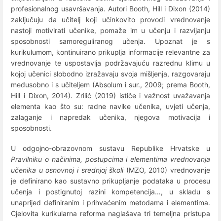
profesionalnog usavršavanja. Autori Booth, Hill i Dixon (2014)
zaključuju da učitelj koji učinkovito provodi vrednovanje
nastoji motivirati učenike, pomaže im u učenju i razvijanju
sposobnosti samoreguliranog učenja. Upoznat je s
kurikulumom, kontinuirano prikuplja informacije relevantne za
vrednovanje te uspostavlja podržavajuću razrednu klimu u
kojoj učenici slobodno izražavaju svoja mišljenja, razgovaraju
međusobno i s učiteljem (Absolum i sur., 2009; prema Booth,
Hill i Dixon, 2014). Zrilić (2019) ističe i važnost uvažavanja
elementa kao što su: radne navike učenika, uvjeti učenja,
zalaganje i napredak učenika, njegova motivacija i
sposobnosti.
U odgojno-obrazovnom sustavu Republike Hrvatske u
Pravilniku o načinima, postupcima i elementima vrednovanja
učenika u osnovnoj i srednjoj školi
(MZO, 2010) vrednovanje
je definirano kao sustavno prikupljanje podataka u procesu
učenja i postignutoj razini kompetencija…, u skladu s
unaprijed definiranim i prihvaćenim metodama i elementima.
Cjelovita kurikularna reforma naglašava tri temeljna pristupa