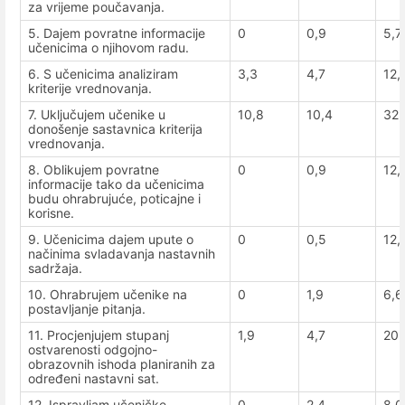
za vrijeme poučavanja.
5. Dajem povratne informacije
0
0,9
5,7
učenicima o njihovom radu.
6. S učenicima analiziram
3,3
4,7
12,
kriterije vrednovanja.
7. Uključujem učenike u
10,8
10,4
32,
donošenje sastavnica kriterija
vrednovanja.
8. Oblikujem povratne
0
0,9
12,
informacije tako da učenicima
budu ohrabrujuće, poticajne i
korisne.
9. Učenicima dajem upute o
0
0,5
12,
načinima svladavanja nastavnih
sadržaja.
10. Ohrabrujem učenike na
0
1,9
6,6
postavljanje pitanja.
11. Procjenjujem stupanj
1,9
4,7
20,
ostvarenosti odgojno-
obrazovnih ishoda planiranih za
određeni nastavni sat.
12. Ispravljam učeničke
0
2,4
8,0