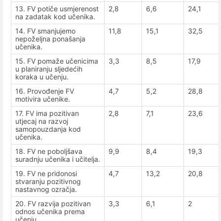
13. FV potiče usmjerenost
2,8
6,6
24,1
na zadatak kod učenika.
14. FV smanjujemo
11,8
15,1
32,5
nepoželjna ponašanja
učenika.
15. FV pomaže učenicima
3,3
8,5
17,9
u planiranju sljedećih
koraka u učenju.
16. Provođenje FV
4,7
5,2
28,8
motivira učenike.
17. FV ima pozitivan
2,8
7,1
23,6
utjecaj na razvoj
samopouzdanja kod
učenika.
18. FV ne poboljšava
9,9
8,4
19,3
suradnju učenika i učitelja.
19. FV ne pridonosi
4,7
13,2
20,8
stvaranju pozitivnog
nastavnog ozračja.
20. FV razvija pozitivan
3,3
6,1
2
odnos učenika prema
učenju.