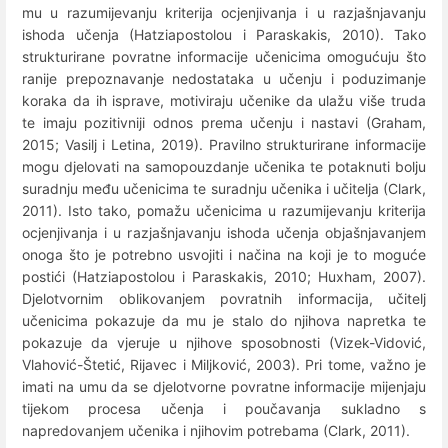
mu u razumijevanju kriterija ocjenjivanja i u razjašnjavanju
ishoda učenja (Hatziapostolou i Paraskakis, 2010). Tako
strukturirane povratne informacije učenicima omogućuju što
ranije prepoznavanje nedostataka u učenju i poduzimanje
koraka da ih isprave, motiviraju učenike da ulažu više truda
te imaju pozitivniji odnos prema učenju i nastavi (Graham,
2015; Vasilj i Letina, 2019). Pravilno strukturirane informacije
mogu djelovati na samopouzdanje učenika te potaknuti bolju
suradnju među učenicima te suradnju učenika i učitelja (Clark,
2011). Isto tako, pomažu učenicima u razumijevanju kriterija
ocjenjivanja i u razjašnjavanju ishoda učenja objašnjavanjem
onoga što je potrebno usvojiti i načina na koji je to moguće
postići (Hatziapostolou i Paraskakis, 2010; Huxham, 2007).
Djelotvornim oblikovanjem povratnih informacija, učitelj
učenicima pokazuje da mu je stalo do njihova napretka te
pokazuje da vjeruje u njihove sposobnosti (Vizek-Vidović,
Vlahović-Štetić, Rijavec i Miljković, 2003). Pri tome, važno je
imati na umu da se djelotvorne povratne informacije mijenjaju
tijekom procesa učenja i poučavanja sukladno s
napredovanjem učenika i njihovim potrebama (Clark, 2011).