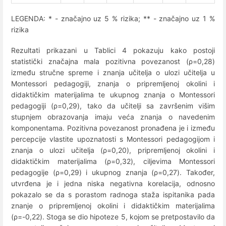
LEGENDA: * - značajno uz 5 % rizika; ** - značajno uz 1 %
rizika
Rezultati prikazani u Tablici 4 pokazuju kako postoji
statistički značajna mala pozitivna povezanost (ρ=0,28)
između stručne spreme i znanja učitelja o ulozi učitelja u
Montessori pedagogiji, znanja o pripremljenoj okolini i
didaktičkim materijalima te ukupnog znanja o Montessori
pedagogiji (ρ=0,29), tako da učitelji sa završenim višim
stupnjem obrazovanja imaju veća znanja o navedenim
komponentama. Pozitivna povezanost pronađena je i između
percepcije vlastite upoznatosti s Montessori pedagogijom i
znanja o ulozi učitelja (ρ=0,20), pripremljenoj okolini i
didaktičkim materijalima (ρ=0,32), ciljevima Montessori
pedagogije (ρ=0,29) i ukupnog znanja (ρ=0,27). Također,
utvrđena je i jedna niska negativna korelacija, odnosno
pokazalo se da s porastom radnoga staža ispitanika pada
znanje o pripremljenoj okolini i didaktičkim materijalima
(ρ=-0,22). Stoga se dio hipoteze 5, kojom se pretpostavilo da