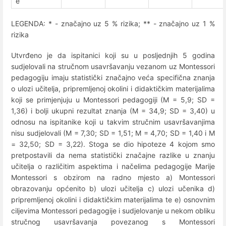
e
LEGENDA: * - značajno uz 5 % rizika; ** - značajno uz 1 %
rizika
Utvrđeno je da ispitanici koji su u posljednjih 5 godina
sudjelovali na stručnom usavršavanju vezanom uz Montessori
pedagogiju imaju statistički značajno veća specifična znanja
o ulozi učitelja, pripremljenoj okolini i didaktičkim materijalima
koji se primjenjuju u Montessori pedagogiji (M = 5,9; SD =
1,36) i bolji ukupni rezultat znanja (M = 34,9; SD = 3,40) u
odnosu na ispitanike koji u takvim stručnim usavršavanjima
nisu sudjelovali (M = 7,30; SD = 1,51; M = 4,70; SD = 1,40 i M
= 32,50; SD = 3,22). Stoga se dio hipoteze 4 kojom smo
pretpostavili da nema statistički značajne razlike u znanju
učitelja o različitim aspektima i načelima pedagogije Marije
Montessori s obzirom na radno mjesto a) Montessori
obrazovanju općenito b) ulozi učitelja c) ulozi učenika d)
pripremljenoj okolini i didaktičkim materijalima te e) osnovnim
ciljevima Montessori pedagogije i sudjelovanje u nekom obliku
stručnog usavršavanja povezanog s Montessori