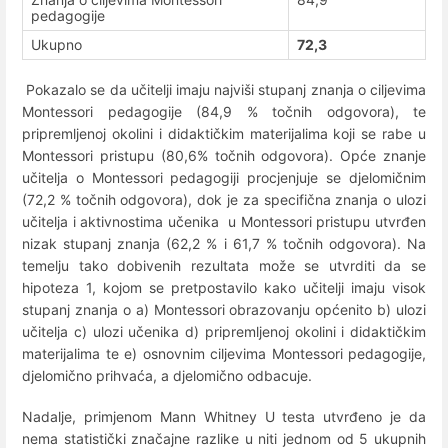
pedagogije
Ukupno
72,3
Pokazalo se da učitelji imaju najviši stupanj znanja o ciljevima
Montessori pedagogije (84,9 % točnih odgovora), te
pripremljenoj okolini i didaktičkim materijalima koji se rabe u
Montessori pristupu (80,6% točnih odgovora). Opće znanje
učitelja o Montessori pedagogiji procjenjuje se djelomičnim
(72,2 % točnih odgovora), dok je za specifična znanja o ulozi
učitelja i aktivnostima učenika u Montessori pristupu utvrđen
nizak stupanj znanja (62,2 % i 61,7 % točnih odgovora). Na
temelju tako dobivenih rezultata može se utvrditi da se
hipoteza 1, kojom se pretpostavilo kako učitelji imaju visok
stupanj znanja o a) Montessori obrazovanju općenito b) ulozi
učitelja c) ulozi učenika d) pripremljenoj okolini i didaktičkim
materijalima te e) osnovnim ciljevima Montessori pedagogije,
djelomično prihvaća, a djelomično odbacuje.
Nadalje, primjenom Mann Whitney U testa utvrđeno je da
nema statistički značajne razlike u niti jednom od 5 ukupnih