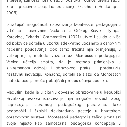
interese, samostalnost u radu, pozitivan odnos prema radu,
kao i pozitivno socijalno ponašanje (Fischer i Heitkämper,
2005).
Istražujući mogućnosti ostvarivanja Montessori pedagogije u
vrtićima i osnovnim školama u Grčkoj, Siaviki, Tympa,
Karavida, Fykaris i Grammatikou (2021) utvrdili su da je više
od polovice učitelja u uzorku adekvatno upoznato s osnovnim
načelima poučavanja, dok samo trećina njih primjenjuje, u
velikoj mjeri, metode vezane uz Montessori pedagogiju.
Većina učitelja smatra, da je metoda primjenjiva u
suvremenom odgoju i obrazovnoj praksi i predstavlja
nastavnu inovaciju. Konačno, učitelji se slažu da Montessori
metoda učenja može poboljšati proces učenja učenika.
Međutim, kada je u pitanju obvezno obrazovanje u Republici
Hrvatskoj ovakva istraživanja nije moguće provesti zbog
nepostojanja stvarnog pedagoškog pluralizma. Iako
pedagoški i školski deklarativno postoje u hrvatskom
obrazovnom sustavu, Montessori pedagogija teško pronalazi
svoje mjesto kao samostalna pedagoška koncepcija u