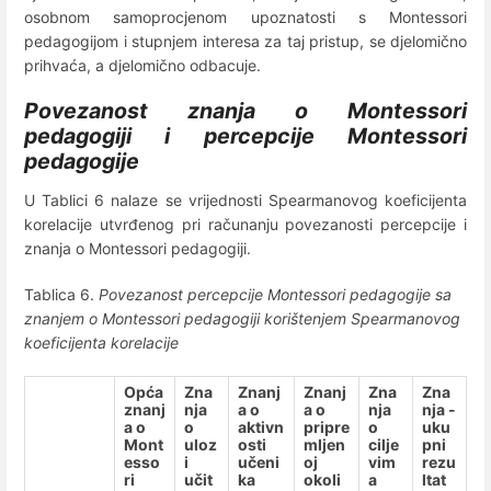
osobnom samoprocjenom upoznatosti s Montessori
pedagogijom i stupnjem interesa za taj pristup, se djelomično
prihvaća, a djelomično odbacuje.
Povezanost znanja o Montessori
pedagogiji i percepcije Montessori
pedagogije
U Tablici 6 nalaze se vrijednosti Spearmanovog koeficijenta
korelacije utvrđenog pri računanju povezanosti percepcije i
znanja o Montessori pedagogiji.
Tablica 6.
Povezanost percepcije Montessori pedagogije sa
znanjem o Montessori pedagogiji korištenjem Spearmanovog
koeficijenta korelacije
Opća
Zna
Znanj
Znanj
Zna
Zna
znanj
nja
a o
a o
nja
nja -
a o
o
aktivn
pripre
o
uku
Mont
uloz
osti
mljen
cilje
pni
esso
i
učeni
oj
vim
rezu
ri
učit
ka
okoli
a
ltat