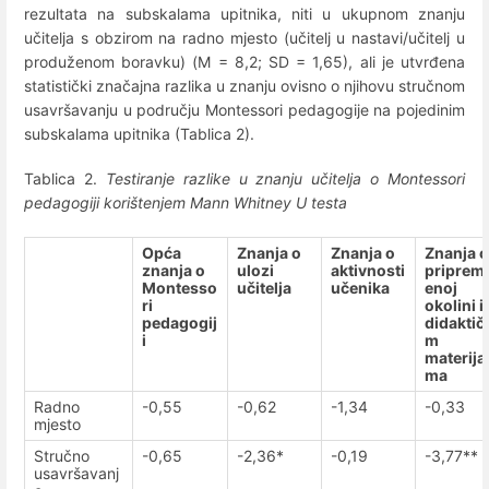
rezultata na subskalama upitnika, niti u ukupnom znanju
učitelja s obzirom na radno mjesto (učitelj u nastavi/učitelj u
produženom boravku) (M = 8,2; SD = 1,65), ali je utvrđena
statistički značajna razlika u znanju ovisno o njihovu stručnom
usavršavanju u području Montessori pedagogije na pojedinim
subskalama upitnika (Tablica 2).
Tablica 2.
Testiranje razlike u znanju učitelja o Montessori
pedagogiji korištenjem Mann Whitney U testa
Opća
Znanja o
Znanja o
Znanja o
znanja o
ulozi
aktivnosti
pripreml
Montesso
učitelja
učenika
enoj
ri
okolini i
pedagogij
didaktič
i
m
materijal
ma
Radno
-0,55
-0,62
-1,34
-0,33
mjesto
Stručno
-0,65
-2,36*
-0,19
-3,77**
usavršavanj