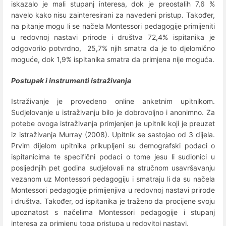
iskazalo je mali stupanj interesa, dok je preostalih 7,6 %
navelo kako nisu zainteresirani za navedeni pristup. Također,
na pitanje mogu li se načela Montessori pedagogije primijeniti
u redovnoj nastavi prirode i društva 72,4% ispitanika je
odgovorilo potvrdno, 25,7% njih smatra da je to djelomično
moguće, dok 1,9% ispitanika smatra da primjena nije moguća.
Postupak i instrumenti istraživanja
Istraživanje je provedeno online anketnim upitnikom.
Sudjelovanje u istraživanju bilo je dobrovoljno i anonimno. Za
potebe ovoga istraživanja primjenjen je upitnik koji je preuzet
iz istraživanja Murray (2008). Upitnik se sastojao od 3 dijela.
Prvim dijelom upitnika prikupljeni su demografski podaci o
ispitanicima te specifični podaci o tome jesu li sudionici u
posljednjih pet godina sudjelovali na stručnom usavršavanju
vezanom uz Montessori pedagogiju i smatraju li da su načela
Montessori pedagogije primijenjiva u redovnoj nastavi prirode
i društva. Također, od ispitanika je traženo da procijene svoju
upoznatost s načelima Montessori pedagogije i stupanj
interesa za primjenu toga pristupa u redovitoj nastavi.