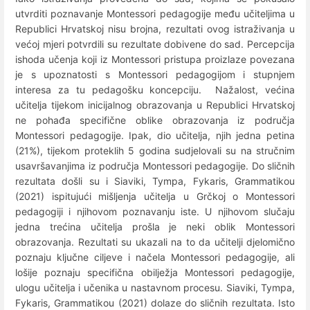
utvrditi poznavanje Montessori pedagogije među učiteljima u
Republici Hrvatskoj nisu brojna, rezultati ovog istraživanja u
većoj mjeri potvrdili su rezultate dobivene do sad. Percepcija
ishoda učenja koji iz Montessori pristupa proizlaze povezana
je s upoznatosti s Montessori pedagogijom i stupnjem
interesa za tu pedagošku koncepciju. Nažalost, većina
učitelja tijekom inicijalnog obrazovanja u Republici Hrvatskoj
ne pohađa specifične oblike obrazovanja iz područja
Montessori pedagogije. Ipak, dio učitelja, njih jedna petina
(21%), tijekom proteklih 5 godina sudjelovali su na stručnim
usavršavanjima iz područja Montessori pedagogije. Do sličnih
rezultata došli su i Siaviki, Tympa, Fykaris, Grammatikou
(2021) ispitujući mišljenja učitelja u Grčkoj o Montessori
pedagogiji i njihovom poznavanju iste. U njihovom slučaju
jedna trećina učitelja prošla je neki oblik Montessori
obrazovanja. Rezultati su ukazali na to da učitelji djelomično
poznaju ključne ciljeve i načela Montessori pedagogije, ali
lošije poznaju specifična obilježja Montessori pedagogije,
ulogu učitelja i učenika u nastavnom procesu. Siaviki, Tympa,
Fykaris, Grammatikou (2021) dolaze do sličnih rezultata. Isto