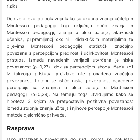
rizika
Dobiveni rezultati pokazuju kako su ukupna znanja učitelja o
Montessori pedagogiji koja uključuju opća znanja o
Montessori pedagogiji, znanja o ulozi učitelja, aktivnosti
učenika, pripremljenoj okolini i didaktičkim materijalima te
ciljevima Montessori pedagogije statistički značajno
povezana s percepcijom prednosti i učinkovitosti Montessori
pristupa. Između navedenih varijabli utvrđena je niska
povezanost (ρ=0,27) , dok sa percepcijom ishoda učenja koji
iz takvoga pristupa proizlaze nije pronađena značajna
povezanost. Pritom se ističe niska povezanost navedene
percepcije sa znanjima o ulozi učitelja u Montessori
pedagogiji (ρ=0,29). Na temelju toga utvrđujemo kako se
hipoteza 3 kojom se pretpostavila pozitivna povezanost
između stupnja znanja učitelja i njihove percepcije Montessori
metode djelomično prihvaća.
Rasprava
Iako istraživanja provedena do sad, kojima se pokušalo