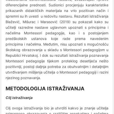
diferencijalne prednosti. Sudionici procjenjuju karakteristike
prikazanih didaktičkih materijala na vrlo pozitivan način i
spremni su ih uvesti u redovitu nastavu. Rezultati istraživanja
Blažević, Mišurac i Marasović (2019) su pokazali kako su
učitelji razredne nastave uglavnom upoznati s principima i
načelima Montessori pedagogije, kao i s postojanjem
predškolskih ustanova koje rade prema navedenim
principima i načelima. Međutim, nisu upoznati s mogućnošću
školskog obrazovanja u skladu s Montessori pedagogijom u
Republici Hrvatskoj. I dok su rezultati istraživanja poznavanja
Montessori pedagogije tijekom proteklog desetljeća nešto
pozitivniji, postoji daljnja potreba za obuhvatnijim i detaljnijim
utvrđivanjem mišljenja učitelja o Montessori pedagogiji i razini
njezinog poznavanja.
METODOLOGIJA ISTRAŽIVANJA
Cilj istraživanja
Cilj ovoga istraživanja bio je utvrditi kakvo je znanje učitelja
primarnoga obrazovanja o različitim aspekatima i načelima