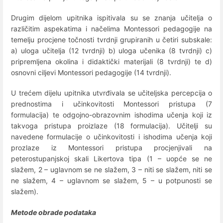
Drugim dijelom upitnika ispitivala su se znanja učitelja o
različitim aspekatima i načelima Montessori pedagogije na
temelju procjene točnosti tvrdnji grupiranih u četiri subskale:
a) uloga učitelja (12 tvrdnji) b) uloga učenika (8 tvrdnji) c)
pripremljena okolina i didaktički materijali (8 tvrdnji) te d)
osnovni ciljevi Montessori pedagogije (14 tvrdnji).
U trećem dijelu upitnika utvrđivala se učiteljska percepcija o
prednostima i učinkovitosti Montessori pristupa (7
formulacija) te odgojno-obrazovnim ishodima učenja koji iz
takvoga pristupa proizlaze (18 formulacija). Učitelji su
navedene formulacije o učinkovitosti i ishodima učenja koji
prozlaze iz Montessori pristupa procjenjivali na
peterostupanjskoj skali Likertova tipa (1 – uopće se ne
slažem, 2 – uglavnom se ne slažem, 3 – niti se slažem, niti se
ne slažem, 4 – uglavnom se slažem, 5 – u potpunosti se
slažem).
Metode obrade podataka