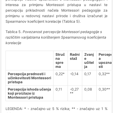
interesa za primjenu Montessori pristupa u nastavi te
percepciju prikladnosti načela Montessori pedagogije za
primjenu u redovnoj nastavi prirode i društva izračunat je
Spearmanov koeficijent korelacije (Tablica 5).
Tablica 5.
Povezanost percepcije Montessori pedagogije s
različitim varijablama korištenjem Spearmanovog koeficijenta
korelacije
Struč
Radni
Zvanj
Percepci
na
staž
e
a
spre
učitel
upozna
ma
ja
sti
Percepcija prednosti i
0,22*
-0,14
0,17
0,32**
učinkovitosti Montessori
pristupa
Percepcija ishoda učenja
0,11
-0,27
0,08
0,30**
koji proizlaze iz
**
Montessori pristupa
LEGENDA: * - značajno uz 5 % rizika; ** - značajno uz 1 %