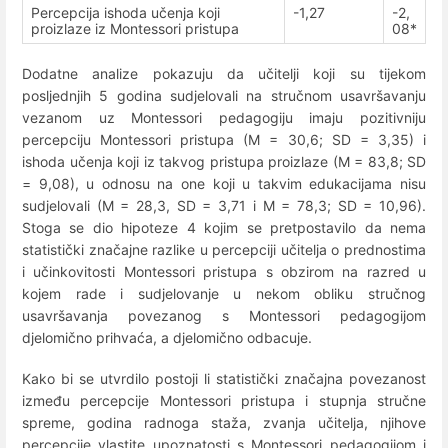
Percepcija ishoda učenja koji
-1,27
-2,
proizlaze iz Montessori pristupa
08*
Dodatne analize pokazuju da učitelji koji su tijekom
posljednjih 5 godina sudjelovali na stručnom usavršavanju
vezanom uz Montessori pedagogiju imaju pozitivniju
percepciju Montessori pristupa (M = 30,6; SD = 3,35) i
ishoda učenja koji iz takvog pristupa proizlaze (M = 83,8; SD
= 9,08), u odnosu na one koji u takvim edukacijama nisu
sudjelovali (M = 28,3, SD = 3,71 i M = 78,3; SD = 10,96).
Stoga se dio hipoteze 4 kojim se pretpostavilo da nema
statistički značajne razlike u percepciji učitelja o prednostima
i učinkovitosti Montessori pristupa s obzirom na razred u
kojem rade i sudjelovanje u nekom obliku stručnog
usavršavanja povezanog s Montessori pedagogijom
djelomično prihvaća, a djelomično odbacuje.
Kako bi se utvrdilo postoji li statistički značajna povezanost
između percepcije Montessori pristupa i stupnja stručne
spreme, godina radnoga staža, zvanja učitelja, njihove
percepcije vlastite upoznatosti s Montessori pedagogijom i