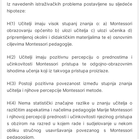
Iz navedenih istraživačkih problema postavljene su sljedeće
hipoteze:
H(1) Učitelji imaju visok stupanj znanja o: a) Montessori
obrazovanju općenito b) ulozi učitelja c) ulozi učenika d)
pripremljenoj okolini i didaktičkim materijalima te e) osnovnim
ciljevima Montessori pedagogije.
H(2) Učitelji imaju pozitivnu percepciju o prednostima i
učinkovitosti Montessori pristupa te odgojno-obrazovnim
ishodima učenja koji iz takvoga pristupa proizlaze.
H(3) Postoji pozitivna povezanost između stupnja znanja
učitelja i njihove percepcije Montessori metode.
H(4) Nema statistički značajne razlike u znanju učitelja o
različitim aspekatima i načelima pedagogije Marije Montessori
i njihovoj percepciji prednosti i učinkovitosti njezinog pristupa
s obzirom na razred u kojem rade i sudjelovanje u nekom
obliku stručnog usavršavanja povezanog s Montessori
pedagogijom.