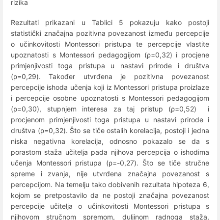
rizika
Rezultati prikazani u Tablici 5 pokazuju kako postoji
statistički značajna pozitivna povezanost između percepcije
o učinkovitosti Montessori pristupa te percepcije vlastite
upoznatosti s Montessori pedagogijom (ρ=0,32) i procjene
primjenjivosti toga pristupa u nastavi prirode i društva
(ρ=0,29). Također utvrđena je pozitivna povezanost
percepcije ishoda učenja koji iz Montessori pristupa proizlaze
i percepcije osobne upoznatosti s Montessori pedagogijom
(ρ=0,30), stupnjem interesa za taj pristup (ρ=0,52) i
procjenom primjenjivosti toga pristupa u nastavi prirode i
društva (ρ=0,32). Što se tiče ostalih korelacija, postoji i jedna
niska negativna korelacija, odnosno pokazalo se da s
porastom staža učitelja pada njihova percepcija o ishodima
učenja Montessori pristupa (ρ=-0,27). Što se tiče stručne
spreme i zvanja, nije utvrđena značajna povezanost s
percepcijom. Na temelju tako dobivenih rezultata hipoteza 6,
kojom se pretpostavilo da ne postoji značajna povezanost
percepcije učitelja o učinkovitosti Montessori pristupa s
njihovom stručnom spremom, duljinom radnoga staža,