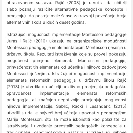
obrazovanom sustavu. Rajić (2008) je utvrdila da učitelji
slabo poznaju različite alternativne pedagoške koncepte i
procjenjuju da postoje male šanse za razvoj i povećanje broja
alternativnih škola u idućih deset godina.
Istražujući mogućnost implementacije Montessori pedagogije
Juras i Rajić (2010) ukazuju na organizacijske mogućnosti
Montessori pedagogije implementacijom Montessori rješenja u
državnu školu. Rezultati istraživanja koje su proveli pokazuju
mogućnost primjene elemenata Montessori pedagogije,
prihvaćenost tih elemenata od učenika i njihovo zadovoljstvo
Montessori rješenjima. Istražujući mogućnost implementacije
elemenata reformskih pedagogija u državnu školu Rajić
(2013) je utvrdila da učitelji pozitivno procjenjuju pedagošku
opravdanost implementacije elemenata reformskih
pedagogija, ali značajno negativnije procjenjuju mogućnost
njihove implementacije. Sablić, Rački i Lesandarić (2015)
utvrdili su da je najveći broj učitelja upoznat s pedagogijom
Marije Montessori, što se može iskoristiti kao polazište za
istraživanje i uvođenje preostalih pedagoških koncepcija u
tradicionalnu osnovnoškolsku nastavu, uvažavajući njihove