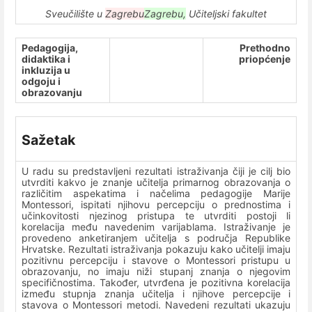
Sveučilište u
Zagrebu
Zagrebu,
Učiteljski fakultet
Pedagogija,
Prethodno
didaktika i
priopćenje
inkluzija u
odgoju i
obrazovanju
Sažetak
U radu su predstavljeni rezultati istraživanja čiji je cilj bio
utvrditi kakvo je znanje učitelja primarnog obrazovanja o
različitim aspekatima i načelima pedagogije Marije
Montessori, ispitati njihovu percepciju o prednostima i
učinkovitosti njezinog pristupa te utvrditi postoji li
korelacija među navedenim varijablama. Istraživanje je
provedeno anketiranjem učitelja s područja Republike
Hrvatske. Rezultati istraživanja pokazuju kako učitelji imaju
pozitivnu percepciju i stavove o Montessori pristupu u
obrazovanju, no imaju niži stupanj znanja o njegovim
specifičnostima. Također, utvrđena je pozitivna korelacija
između stupnja znanja učitelja i njihove percepcije i
stavova o Montessori metodi. Navedeni rezultati ukazuju