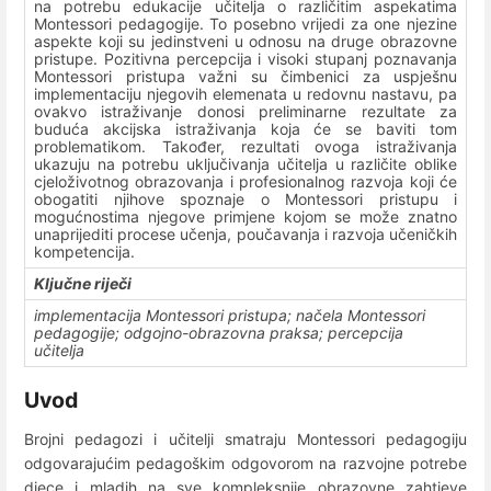
na potrebu edukacije učitelja o različitim aspekatima
Montessori pedagogije. To posebno vrijedi za one njezine
aspekte koji su jedinstveni u odnosu na druge obrazovne
pristupe. Pozitivna percepcija i visoki stupanj poznavanja
Montessori pristupa važni su čimbenici za uspješnu
implementaciju njegovih elemenata u redovnu nastavu, pa
ovakvo istraživanje donosi preliminarne rezultate za
buduća akcijska istraživanja koja će se baviti tom
problematikom. Također, rezultati ovoga istraživanja
ukazuju na potrebu uključivanja učitelja u različite oblike
cjeloživotnog obrazovanja i profesionalnog razvoja koji će
obogatiti njihove spoznaje o Montessori pristupu i
mogućnostima njegove primjene kojom se može znatno
unaprijediti procese učenja, poučavanja i razvoja učeničkih
kompetencija.
Ključne riječi
implementacija Montessori pristupa; načela Montessori
pedagogije; odgojno-obrazovna praksa; percepcija
učitelja
Uvod
Brojni pedagozi i učitelji smatraju Montessori pedagogiju
odgovarajućim pedagoškim odgovorom na razvojne potrebe
djece i mladih na sve kompleksnije obrazovne zahtjeve