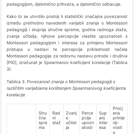
pedagogijom, djelomično prihvaća, a djelomično odbacuje.
Kako bi se utvrdilo postoji li statistički značajna povezanost
između prethodno navedenih varijabli znanja o Montessori
pedagogiji i stupnja stručne spreme, godina radnoga staža,
zvanja učitelja, njihove percepcije vlastite upoznatosti s
Montessori pedagogijom i interesa za primjenu Montessori
pristupa u nastavi te percepcije prikladnosti načela
Montessori pedagogije za redovnu nastavu prirode i društva
[PID], izračunat je Spearmanov koeficijent korelacije (Tablica
3).
Tablica 3.
Povezanost znanja o Montessori pedagogiji s
različitim varijablama korištenjem Spearmanovog koeficijenta
korelacije
Procj
Stru
Rad
Zvanj
Perce
Sup
ena
čna
ni
e
pcija
anj
primje
spre
staž
učitel
upozn
inter
nji-
ma
ja
atosti
esa
vosti
u