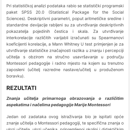
Pri statističkoj analizi podataka rabio se statistički programski
paket SPSS 20.0 (Statistical Package for the Social
Sciences). Deskriptivni parametri, poput aritmetičke sredine i
standardne devijacije rabljeni su za utvrđivanje deskriptivnih
pokazatelja pojedinih čestica i skala. Za utvrđivanje
interkorelacije različitih varijabli izračunati su Spearmanovi
koeficijenti korelacije, a Mann Whitney U test primjenjen je za
utvrđivanje statističke značajnosti razlika u znanju i percepciji
učitelja s obzirom na stručno usavršavanje u području
Montessori pedagogije i radno mjesto na kojem su trenutno
zaposleni (učitelj razredne nastave/učitelj u produženom
boravku).
REZULTATI
Znanja učitelja primarnoga obrazovanja o različitim
aspekatima i načelima pedagogije Marije Montessori
Jedan od zadataka ovog istraživanja bio je ispitati opće
znanje učitelja o Montessori pedagogiji, te specifična znanja o
ulozi učitelja, ulozi učenika, pripremljenoj okolini i didaktičkim