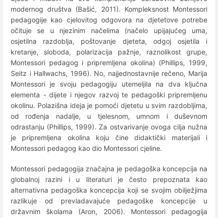
modernog društva (Bašić, 2011). Kompleksnost Montessori
pedagogije kao cjelovitog odgovora na djetetove potrebe
očituje se u njezinim načelima (načelo upijajućeg uma,
osjetilna razdoblja, poštovanje djeteta, odgoj osjetila i
kretanje, sloboda, polarizacija pažnje, raznolikost grupe,
Montessori pedagog i pripremljena okolina) (Phillips, 1999,
Seitz i Hallwachs, 1996). No, najjednostavnije rečeno, Marija
Montessori je svoju pedagogiju utemeljila na dva ključna
elementa - dijete i njegov razvoj te pedagoški pripremljenu
okolinu. Polazišna ideja je pomoći djetetu u svim razdobljima,
od rođenja nadalje, u tjelesnom, umnom i duševnom
odrastanju (Phillips, 1999). Za ostvarivanje ovoga cilja nužna
je pripremljena okolina koju čine didaktički materijali i
Montessori pedagog kao dio Montessori cjeline.
Montessori pedagogija značajna je pedagoška koncepcija na
globalnoj razini i u literaturi je često prepoznata kao
alternativna pedagoška koncepcija koji se svojim obilježjima
razlikuje od prevladavajuće pedagoške koncepcije u
državnim školama (Aron, 2006). Montessori pedagogija