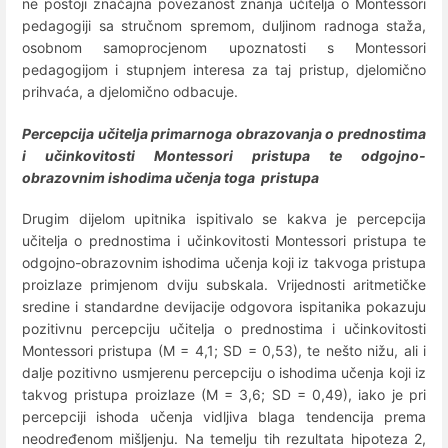
ne postoji značajna povezanost znanja učitelja o Montessori
pedagogiji sa stručnom spremom, duljinom radnoga staža,
osobnom samoprocjenom upoznatosti s Montessori
pedagogijom i stupnjem interesa za taj pristup, djelomično
prihvaća, a djelomično odbacuje.
Percepcija učitelja primarnoga obrazovanja o prednostima
i učinkovitosti Montessori pristupa te odgojno-
obrazovnim ishodima učenja toga pristupa
Drugim dijelom upitnika ispitivalo se kakva je percepcija
učitelja o prednostima i učinkovitosti Montessori pristupa te
odgojno-obrazovnim ishodima učenja koji iz takvoga pristupa
proizlaze primjenom dviju subskala. Vrijednosti aritmetičke
sredine i standardne devijacije odgovora ispitanika pokazuju
pozitivnu percepciju učitelja o prednostima i učinkovitosti
Montessori pristupa (M = 4,1; SD = 0,53), te nešto nižu, ali i
dalje pozitivno usmjerenu percepciju o ishodima učenja koji iz
takvog pristupa proizlaze (M = 3,6; SD = 0,49), iako je pri
percepciji ishoda učenja vidljiva blaga tendencija prema
neodređenom mišljenju. Na temelju tih rezultata hipoteza 2,