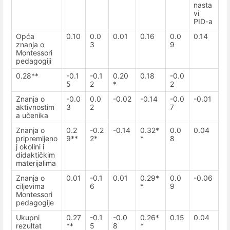
nasta
vi
PID-a
Opća
0.10
0.0
0.01
0.16
0.0
0.14
znanja o
3
9
Montessori
pedagogiji
0.28**
-0.1
-0.1
0.20
0.18
-0.0
5
2
*
2
Znanja o
-0.0
0.0
-0.02
-0.14
-0.0
-0.01
aktivnostim
3
2
7
a učenika
Znanja o
0.2
-0.2
-0.14
0.32*
0.0
0.04
pripremljeno
9**
2*
*
8
j okolini i
didaktičkim
materijalima
Znanja o
0.01
-0.1
0.01
0.29*
0.0
-0.06
ciljevima
6
*
9
Montessori
pedagogije
Ukupni
0.27
-0.1
-0.0
0.26*
0.15
0.04
rezultat
**
5
8
*