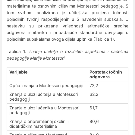
materijalima te osnovnim ciljevima Montessori pedagogije. S
tom svrhom analizirana je učiteljska procjena točnosti
pojedinih tvrdnji raspodijeljenih u 5 navedenih subskala. U
nastavku su prikazane vrijednosti aritmetičke sredine
odgovora ispitanika i pripadajuće standardne devijacije u
pojedinim subskalama ovoga dijela upitnika (Tablica 1).
Tablica 1.
Znanje učitelja o različitim aspektima i načelima
pedagogije Marije Montessori
Varijable
Postotak točnih
odgovora
Opća znanja o Montessori pedagogiji
72,2
Znanja o ulozi učitelja u Montessori
62,2
pedagogiji
Znanja o ulozi učenika u Montessori
61,7
pedagogiji
Znanja o pripremljenoj okolini i
80,6
didaktičkim materijalima
Znanja o ciljevima Montessori
84,9