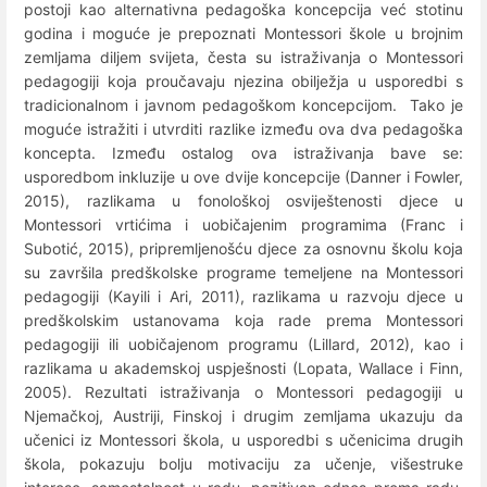
postoji kao alternativna pedagoška koncepcija već stotinu
godina i moguće je prepoznati Montessori škole u brojnim
zemljama diljem svijeta, česta su istraživanja o Montessori
pedagogiji koja proučavaju njezina obilježja u usporedbi s
tradicionalnom i javnom pedagoškom koncepcijom. Tako je
moguće istražiti i utvrditi razlike između ova dva pedagoška
koncepta. Između ostalog ova istraživanja bave se:
usporedbom inkluzije u ove dvije koncepcije (Danner i Fowler,
2015), razlikama u fonološkoj osviještenosti djece u
Montessori vrtićima i uobičajenim programima (Franc i
Subotić, 2015), pripremljenošću djece za osnovnu školu koja
su završila predškolske programe temeljene na Montessori
pedagogiji (Kayili i Ari, 2011), razlikama u razvoju djece u
predškolskim ustanovama koja rade prema Montessori
pedagogiji ili uobičajenom programu (Lillard, 2012), kao i
razlikama u akademskoj uspješnosti (Lopata, Wallace i Finn,
2005). Rezultati istraživanja o Montessori pedagogiji u
Njemačkoj, Austriji, Finskoj i drugim zemljama ukazuju da
učenici iz Montessori škola, u usporedbi s učenicima drugih
škola, pokazuju bolju motivaciju za učenje, višestruke