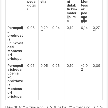
peda
elja
ni i
Mon
gogij
didak
tess
i
tičkim
ori
mater
ped
ijalim
ago
a
gije
Percepcij
0,06
0,29
0,04
0,19
0,14
0,27
a
**
**
prednost
i i
učinkovit
osti
Montess
ori
pristupa
Percepcij
0,05
0,05
0,06
0,10
-0,0
0,09
a ishoda
2
učenja
koji
proizlaze
iz
Montess
ori
pristupa
LEGENDA: * - značajno uz 5 % rizika; ** - značajno uz 1 %