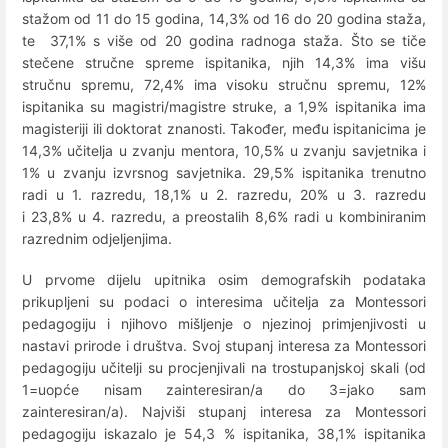
stažom od 11 do 15 godina, 14,3% od 16 do 20 godina staža,
te 37,1% s više od 20 godina radnoga staža. Što se tiče
stečene stručne spreme ispitanika, njih 14,3% ima višu
stručnu spremu, 72,4% ima visoku stručnu spremu, 12%
ispitanika su magistri/magistre struke, a 1,9% ispitanika ima
magisteriji ili doktorat znanosti. Također, među ispitanicima je
14,3% učitelja u zvanju mentora, 10,5% u zvanju savjetnika i
1% u zvanju izvrsnog savjetnika. 29,5% ispitanika trenutno
radi u 1. razredu, 18,1% u 2. razredu, 20% u 3. razredu
i 23,8% u 4. razredu, a preostalih 8,6% radi u kombiniranim
razrednim odjeljenjima.
U prvome dijelu upitnika osim demografskih podataka
prikupljeni su podaci o interesima učitelja za Montessori
pedagogiju i njihovo mišljenje o njezinoj primjenjivosti u
nastavi prirode i društva. Svoj stupanj interesa za Montessori
pedagogiju učitelji su procjenjivali na trostupanjskoj skali (od
1=uopće nisam zainteresiran/a do 3=jako sam
zainteresiran/a). Najviši stupanj interesa za Montessori
pedagogiju iskazalo je 54,3 % ispitanika, 38,1% ispitanika