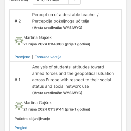
Perception of a desirable teacher /
#
2
Percepcija poželjnoga učitelja
(
Vrsta uređivača:
WYSIWYG)
Martina Gajšek
21 rujna 2024 01:43:06
(prije 1 godinu)
Promjene
|
Trenutna verzija
Analysis of students’ attitudes toward
armed forces and the geopolitical situation
#
1
across Europe with respect to their social
status and social network use
(
Vrsta uređivača:
WYSIWYG)
Martina Gajšek
21 rujna 2024 01:39:44
(prije 1 godinu)
Početno objavljivanje
Pregled