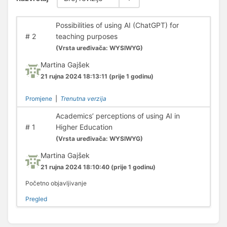
Possibilities of using AI (ChatGPT) for
#
2
teaching purposes
(
Vrsta uređivača:
WYSIWYG)
Martina Gajšek
21 rujna 2024 18:13:11
(prije 1 godinu)
Promjene
|
Trenutna verzija
Academics’ perceptions of using AI in
#
1
Higher Education
(
Vrsta uređivača:
WYSIWYG)
Martina Gajšek
21 rujna 2024 18:10:40
(prije 1 godinu)
Početno objavljivanje
Pregled