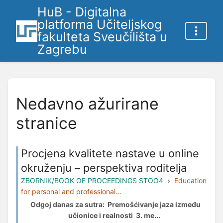
HuB - Digitalna
platforma Učiteljskog
fakulteta Sveučilišta u
Zagrebu
Nedavno ažurirane
stranice
Procjena kvalitete nastave u online
okruženju – perspektiva roditelja
ZBORNIK/BOOK OF PROCEEDINGS STOO4
Education
for personal and professional...
Odgoj danas za sutra: Premošćivanje jaza između
učionice i realnosti 3. me...