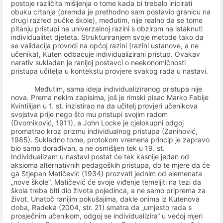
postoje različita mišljenja o tome kada bi trebalo inicirati
obuku crtanja (premda je prethodno sam postavio granicu na
drugi razred pučke škole), međutim, nije realno da se tome
pitanju pristupi na univerzalnoj razini s obzirom na istaknuti
individualitet djeteta. Strukturiranjem svoje metode tako da
se validacija provodi na općoj razini (razini ustanove, a ne
učenika), Kuten odbacuje individualizirani pristup. Ovakav
narativ sukladan je ranijoj postavci o neekonomičnosti
pristupa učitelja u kontekstu provjere svakog rada u nastavi.
Međutim, sama ideja individualiziranog pristupa nije
nova. Prema nekim zapisima, još je rimski pisac Marko Fabije
Kvintilijan u 1. st. inzistirao na da učitelj provjeri učenikova
svojstva prije nego što mu pristupi svojim radom
(Dvorniković, 1911), a John Locke je cjelokupni odgoj
promatrao kroz prizmu individualnog pristupa (Zaninović,
1985). Sukladno tome, protokom vremena princip je zapravo
bio samo dorađivan, a ne osmišljen tek u 19. st.
Individualizam u nastavi postat će tek kasnije jedan od
aksioma alternativnih pedagoških pristupa, do te mjere da će
ga Stjepan Matičević (1934) prozvati jednim od elemenata
„nove škole“. Matičević će svoje viđenje temeljiti na tezi da
škola treba biti dio života pojedinca, a ne samo priprema za
život. Unatoč ranijim pokušajima, dakle onima iz Kutenova
doba, Radeka (2004, str. 21) smatra da „umjesto rada s
prosječnim učenikom, odgoj se individualizira“ u većoj mjeri