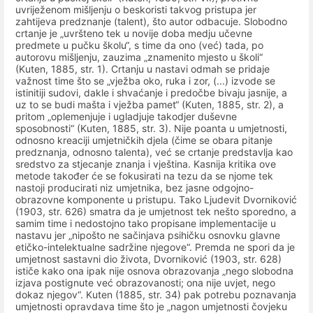
uvriježenom mišljenju o beskoristi takvog pristupa jer
zahtijeva predznanje (talent), što autor odbacuje. Slobodno
crtanje je „uvršteno tek u novije doba medju učevne
predmete u pučku školu“, s time da ono (već) tada, po
autorovu mišljenju, zauzima „znamenito mjesto u školi“
(Kuten, 1885, str. 1). Crtanju u nastavi odmah se pridaje
važnost time što se „vježba oko, ruka i zor, (...) izvode se
istinitiji sudovi, dakle i shvaćanje i predočbe bivaju jasnije, a
uz to se budi mašta i vježba pamet“ (Kuten, 1885, str. 2), a
pritom „oplemenjuje i ugladjuje takodjer duševne
sposobnosti“ (Kuten, 1885, str. 3). Nije poanta u umjetnosti,
odnosno kreaciji umjetničkih djela (čime se obara pitanje
predznanja, odnosno talenta), već se crtanje predstavlja kao
sredstvo za stjecanje znanja i vještina. Kasnija kritika ove
metode također će se fokusirati na tezu da se njome tek
nastoji producirati niz umjetnika, bez jasne odgojno-
obrazovne komponente u pristupu. Tako Ljudevit Dvorniković
(1903, str. 626) smatra da je umjetnost tek nešto sporedno, a
samim time i nedostojno tako propisane implementacije u
nastavu jer „nipošto ne sačinjava psihičku osnovku glavne
etičko-intelektualne sadržine njegove“. Premda ne spori da je
umjetnost sastavni dio života, Dvorniković (1903, str. 628)
ističe kako ona ipak nije osnova obrazovanja „nego slobodna
izjava postignute već obrazovanosti; ona nije uvjet, nego
dokaz njegov“. Kuten (1885, str. 34) pak potrebu poznavanja
umjetnosti opravdava time što je „nagon umjetnosti čovjeku