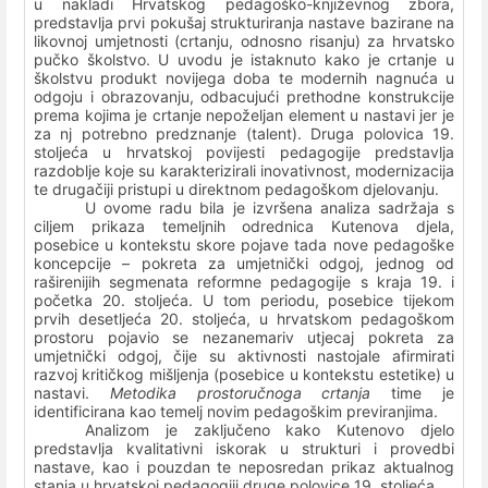
u nakladi Hrvatskog pedagoško-književnog zbora,
predstavlja prvi pokušaj strukturiranja nastave bazirane na
likovnoj umjetnosti (crtanju, odnosno risanju) za hrvatsko
pučko školstvo. U uvodu je istaknuto kako je crtanje u
školstvu produkt novijega doba te modernih nagnuća u
odgoju i obrazovanju, odbacujući prethodne konstrukcije
prema kojima je crtanje nepoželjan element u nastavi jer je
za nj potrebno predznanje (talent). Druga polovica 19.
stoljeća u hrvatskoj povijesti pedagogije predstavlja
razdoblje koje su karakterizirali inovativnost, modernizacija
te drugačiji pristupi u direktnom pedagoškom djelovanju.
U ovome radu bila je izvršena analiza sadržaja s
ciljem prikaza temeljnih odrednica Kutenova djela,
posebice u kontekstu skore pojave tada nove pedagoške
koncepcije – pokreta za umjetnički odgoj, jednog od
raširenijih segmenata reformne pedagogije s kraja 19. i
početka 20. stoljeća. U tom periodu, posebice tijekom
prvih desetljeća 20. stoljeća, u hrvatskom pedagoškom
prostoru pojavio se nezanemariv utjecaj pokreta za
umjetnički odgoj, čije su aktivnosti nastojale afirmirati
razvoj kritičkog mišljenja (posebice u kontekstu estetike) u
nastavi.
Metodika prostoručnoga crtanja
time je
identificirana kao temelj novim pedagoškim previranjima.
Analizom je zaključeno kako Kutenovo djelo
predstavlja kvalitativni iskorak u strukturi i provedbi
nastave, kao i pouzdan te neposredan prikaz aktualnog
stanja u hrvatskoj pedagogiji druge polovice 19. stoljeća.