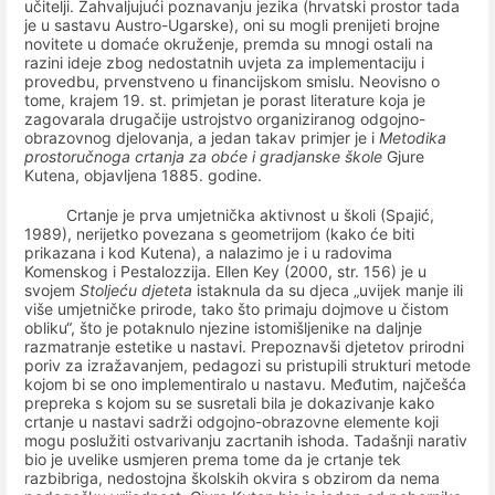
učitelji. Zahvaljujući poznavanju jezika (hrvatski prostor tada
je u sastavu Austro-Ugarske), oni su mogli prenijeti brojne
novitete u domaće okruženje, premda su mnogi ostali na
razini ideje zbog nedostatnih uvjeta za implementaciju i
provedbu, prvenstveno u financijskom smislu. Neovisno o
tome, krajem 19. st. primjetan je porast literature koja je
zagovarala drugačije ustrojstvo organiziranog odgojno-
obrazovnog djelovanja, a jedan takav primjer je i
Metodika
prostoručnoga crtanja za obće i gradjanske škole
Gjure
Kutena, objavljena 1885. godine.
Crtanje je
prva umjetnička aktivnost u školi (Spajić,
1989), nerijetko povezana s geometrijom (kako će biti
prikazana i kod Kutena), a nalazimo je i u radovima
Komenskog i Pestalozzija. Ellen Key (2000, str. 156) je u
svojem
Stoljeću djeteta
istaknula da su djeca „uvijek manje ili
više umjetničke prirode, tako što primaju dojmove u čistom
obliku“, što je potaknulo njezine istomišljenike na daljnje
razmatranje estetike u nastavi. Prepoznavši djetetov prirodni
poriv za izražavanjem, pedagozi su pristupili strukturi metode
kojom bi se ono implementiralo u nastavu. Međutim, najčešća
prepreka s kojom su se susretali bila je dokazivanje kako
crtanje u nastavi sadrži odgojno-obrazovne elemente koji
mogu poslužiti ostvarivanju zacrtanih ishoda. Tadašnji narativ
bio je uvelike usmjeren prema tome da je crtanje tek
razbibriga, nedostojna školskih okvira s obzirom da nema