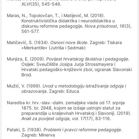
XLVI
(35), 545-546.
Maras, N., Topolovčan, T., i Matijević, M. (2018).
Konstruktivistička didaktika i neurodidaktika u
diskursu reformne pedagogije.
Nova prisutnost
,
16
(3),
561-577.
Matičević, S. (1934).
Osnovi nove škole
. Zagreb: Tiskara
»Merkantile« (Jutriša i Sedmak)
Munjiza, E. (2009).
Povijest hrvatskog školstva i pedagogije
.
Osijek: Sveučilište Josipa Jurja Strossmayera i
Hrvatski pedagoško-književni zbor, ogranak Slavonski
Brod.
Mužić, V. (1999).
Uvod u metodologiju istraživanja odgoja i
obrazovanja
. Zagreb: Educa
Naredba kr. hrv.-slav.-dalm. zemaljske vlade od 17. srpnja
1875. br. 2948, kojom se izdaje ustrojni statut za
preparandije u kraljevinah Hrvatskoj i Slavoniji. (2019).
Anali za povijest odgoja, vol. 17
(17), 83-116.
Pataki, S. (1938).
Problemi i pravci reformne pedagogije
.
Zagreb: Minerva