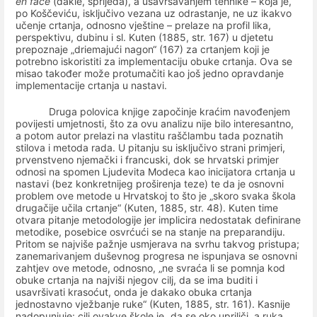
en face
(dakle, sprijeda), a usavršavanjem tehnike – koja je,
po Koščeviću, isključivo vezana uz odrastanje, ne uz ikakvo
učenje crtanja, odnosno vještine – prelaze na profil lika,
perspektivu, dubinu i sl. Kuten (1885, str. 167) u djetetu
prepoznaje „driemajući nagon“ (167) za crtanjem koji je
potrebno iskoristiti za implementaciju obuke crtanja. Ova se
misao također može protumačiti kao još jedno opravdanje
implementacije crtanja u nastavi.
Druga polovica knjige započinje kraćim navođenjem
povijesti umjetnosti, što za ovu analizu nije bilo interesantno,
a potom autor prelazi na vlastitu raščlambu tada poznatih
stilova i metoda rada. U pitanju su isključivo strani primjeri,
prvenstveno njemački i francuski, dok se hrvatski primjer
odnosi na spomen Ljudevita Modeca kao inicijatora crtanja u
nastavi (bez konkretnijeg proširenja teze) te da je osnovni
problem ove metode u Hrvatskoj to što je „skoro svaka škola
drugačije učila crtanje“ (Kuten, 1885, str. 48). Kuten time
otvara pitanje metodologije jer implicira nedostatak definirane
metodike, posebice osvrćući se na stanje na preparandiju.
Pritom se najviše pažnje usmjerava na svrhu takvog pristupa;
zanemarivanjem duševnog progresa ne ispunjava se osnovni
zahtjev ove metode, odnosno, „ne svraća li se pomnja kod
obuke crtanja na najviši njegov cilj, da se ima buditi i
usavršivati krasoćut, onda je dakako obuka crtanja
jednostavno vježbanje ruke“ (Kuten, 1885, str. 161). Kasnije
nadopunjuje: cilj ovakve škole je „da se oko upriliči, a ruka