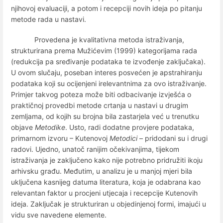
njihovoj evaluaciji, a potom i recepciji novih ideja po pitanju
metode rada u nastavi.
Provedena je kvalitativna metoda istraživanja,
strukturirana prema Mužićevim (1999) kategorijama rada
(redukcija pa sređivanje podataka te izvođenje zaključaka).
U ovom slučaju, poseban interes posvećen je apstrahiranju
podataka koji su ocijenjeni irelevantnima za ovo istraživanje.
Primjer takvog poteza može biti odbacivanje izvješća o
praktičnoj provedbi metode crtanja u nastavi u drugim
zemljama, od kojih su brojna bila zastarjela već u trenutku
objave
Metodike
. Usto, radi dodatne provjere podataka,
primarnom izvoru – Kutenovoj
Metodici
– pridodani su i drugi
radovi. Ujedno, unatoč ranijim očekivanjima, tijekom
istraživanja je zaključeno kako nije potrebno pridružiti ikoju
arhivsku građu. Međutim, u analizu je u manjoj mjeri bila
uključena kasnijeg datuma literatura, koja je odabrana kao
relevantan faktor u procjeni utjecaja i recepcije Kutenovih
ideja. Zaključak je strukturiran u objedinjenoj formi, imajući u
vidu sve navedene elemente.