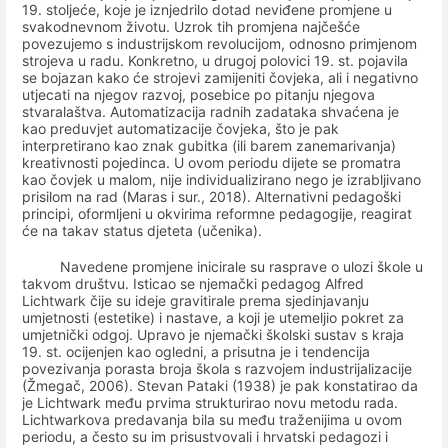
19. stoljeće, koje je iznjedrilo dotad neviđene promjene u
svakodnevnom životu. Uzrok tih promjena najčešće
povezujemo s industrijskom revolucijom, odnosno primjenom
strojeva u radu. Konkretno, u drugoj polovici 19. st. pojavila
se bojazan kako će strojevi zamijeniti čovjeka, ali i negativno
utjecati na njegov razvoj, posebice po pitanju njegova
stvaralaštva. Automatizacija radnih zadataka shvaćena je
kao preduvjet automatizacije čovjeka, što je pak
interpretirano kao znak gubitka (ili barem zanemarivanja)
kreativnosti pojedinca. U ovom periodu dijete se promatra
kao čovjek u malom, nije individualizirano nego je izrabljivano
prisilom na rad (Maras i sur., 2018). Alternativni pedagoški
principi, oformljeni u okvirima reformne pedagogije, reagirat
će na takav status djeteta (učenika).
Navedene promjene inicirale su rasprave o ulozi škole u
takvom društvu. Isticao se njemački pedagog Alfred
Lichtwark čije su ideje gravitirale prema sjedinjavanju
umjetnosti (estetike) i nastave
, a koji je utemeljio pokret za
umjetnički odgoj. Upravo je njemački školski sustav s kraja
19. st. ocijenjen kao ogledni, a prisutna je i tendencija
povezivanja porasta broja škola s razvojem industrijalizacije
(Žmegač, 2006). Stevan Pataki (1938) je pak konstatirao da
je Lichtwark među prvima strukturirao novu metodu rada.
Lichtwarkova predavanja bila su među traženijima u ovom
periodu, a često su im prisustvovali i hrvatski pedagozi i