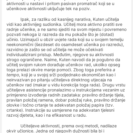
aktivnosti u nastavi i pritom pasivan promatrač koji se u
učenikove aktivnosti uključuje tek na poziv.
Ipak, za razliku od kasnijeg narativa, Kuten učitelja
vidi kao aktivnijeg sudionika. Učitelj mora aktivno pratiti sve
radnje učenike, a ne samo sjediti na svom mjestu i povremeno
pozvati nekoga iz razreda da mu pokaže što je (dotad)
učinio. Uzimajući u obzir uvjete rada koji su u svojem temelju
neekonomični (šezdeset do osamdeset učenika po razredu),
razvidno je zašto se od učitelja ne može očekivati
individualizirani pristup. Međutim, njegove su aktivnosti
strogo ograničene. Naime, Kuten navodi da je pogubno da
učitelj svojom rukom dorađuje učenikov rad, ukoliko opseg
toga prelazi okvire manje pomoći. Zbog toga preferira
a
tempo
, koji je u svojoj srži podjednako ekonomičan kao i
neinvazivan po pitanju učiteljeva direktnog utjecaja na
učenikov rad (makar u vidu korekcija toga rada). Drugu vrstu
učiteljeve asistencije pronalazimo u instrukcijama vezanim uz
primjereno izvođenje radnih zadataka: pravilno držanje tijela,
pravilan položaj ramena, dobar položaj ruke, pravilno držanje
olovke i točno crtanje te adekvatan položaj papira (tzv.
crtanke). Instrukcije su usmjerene na adekvatan tjelesni
razvoj djeteta, kao i na efikasnost u radu.
Učiteljeve aktivnosti, prema ovoj metodi, nadilaze
okvir učionice. Jedna od njegovih dužnosti bila bi i