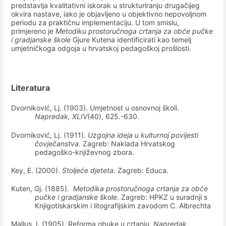
predstavlja kvalitativni iskorak u strukturiranju drugačijeg
okvira nastave, iako je objavljeno u objektivno nepovoljnom
periodu za praktičnu implementaciju. U tom smislu,
primjereno je
Metodiku prostoručnoga crtanja za obće pučke
i gradjanske škole
Gjure Kutena identificirati kao temelj
umjetničkoga odgoja u hrvatskoj pedagoškoj prošlosti.
Literatura
Dvorniković, Lj. (1903). Umjetnost u osnovnoj školi.
Napredak, XLIV
(40), 625.-630.
Dvorniković, Lj. (1911).
Uzgojna ideja u kulturnoj povijesti
čovječanstva.
Zagreb: Naklada Hrvatskog
pedagoško-književnog zbora.
Key, E. (2000).
Stoljeće djeteta
. Zagreb: Educa.
Kuten, Gj. (1885).
Metodika prostoručnoga crtanja za obće
pučke i gradjanske škole
. Zagreb: HPKZ u suradnji s
Knjigotiskarskim i litografijskim zavodom C. Albrechta
Mallus, I. (1905). Reforma obuke u crtanju.
Napredak,