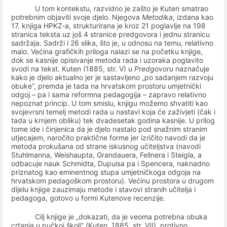
U tom kontekstu, razvidno je zašto je Kuten smatrao
potrebnim objaviti svoje djelo. Njegova
Metodika
, izdana kao
17. knjiga HPKZ-a, strukturirana je kroz 21 poglavlje na 198
stranica teksta uz još 4 stranice predgovora i jednu stranicu
sadržaja. Sadrži i 26 slika, što je, u odnosu na temu, relativno
malo. Većina grafičkih priloga nalazi se na početku knjige,
dok se kasnije opisivanje metoda rada i uzoraka poglavito
svodi na tekst. Kuten (1885, str. V) u
Predgovoru
naznačuje
kako je djelo aktualno jer je sastavljeno „po sadanjem razvoju
obuke“, premda je tada na hrvatskom prostoru umjetnički
odgoj – pa i sama reformna pedagogija – zapravo relativno
nepoznat princip. U tom smislu, knjigu možemo shvatiti kao
svojevrsni temelj metodi rada u nastavi koja će zaživjeti (čak i
tada u krnjem obliku) tek dvadesetak godina kasnije. U prilog
tome ide i činjenica da je djelo nastalo pod snažnim stranim
utjecajem, naročito praktične forme jer izričito navodi da je
metoda prokušana od strane iskusnog učiteljstva (navodi
Stuhlmanna, Weishaupta, Grandauera, Fellnera i Steigla, a
odbacuje nauk Schmidta, Dupuisa pa i Spencera, naknadno
priznatog kao eminentnog stupa umjetničkoga odgoja na
hrvatskom pedagoškom prostoru). Većinu prostora u drugom
dijelu knjige zauzimaju metode i stavovi stranih učitelja i
pedagoga, gotovo u formi Kutenove recenzije.
Cilj knjige je „dokazati, da je veoma potrebna obuka
crtanja u pučkoj školi“ (Kuten, 1885, str. VII), protivno