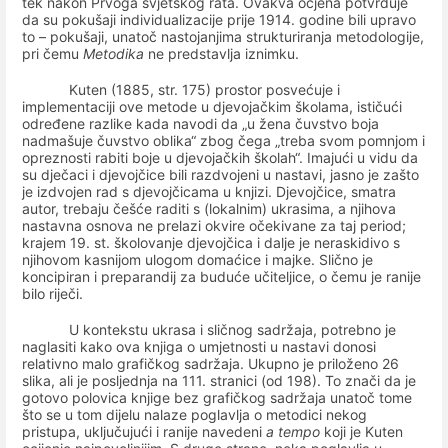
tek nakon Prvoga svjetskog rata. Ovakva ocjena potvrđuje
da su pokušaji individualizacije prije 1914. godine bili upravo
to – pokušaji, unatoč nastojanjima strukturiranja metodologije,
pri čemu
Metodika
ne predstavlja iznimku.
Kuten (1885, str. 175) prostor posvećuje i
implementaciji ove metode u djevojačkim školama, ističući
određene razlike kada navodi da „u žena čuvstvo boja
nadmašuje čuvstvo oblika“ zbog čega „treba svom pomnjom i
opreznosti rabiti boje u djevojačkih školah“. Imajući u vidu da
su dječaci i djevojčice bili razdvojeni u nastavi, jasno je zašto
je izdvojen rad s djevojčicama u knjizi. Djevojčice, smatra
autor, trebaju češće raditi s (lokalnim) ukrasima, a njihova
nastavna osnova ne prelazi okvire očekivane za taj period;
krajem 19. st. školovanje djevojčica i dalje je neraskidivo s
njihovom kasnijom ulogom domaćice i majke. Slično je
koncipiran i preparandij za buduće učiteljice, o čemu je ranije
bilo riječi.
U kontekstu ukrasa i sličnog sadržaja, potrebno je
naglasiti kako ova knjiga o umjetnosti u nastavi donosi
relativno malo grafičkog sadržaja. Ukupno je priloženo 26
slika, ali je posljednja na 111. stranici (od 198). To znači da je
gotovo polovica knjige bez grafičkog sadržaja unatoč tome
što se u tom dijelu nalaze poglavlja o metodici nekog
pristupa, uključujući i ranije navedeni
a tempo
koji je Kuten