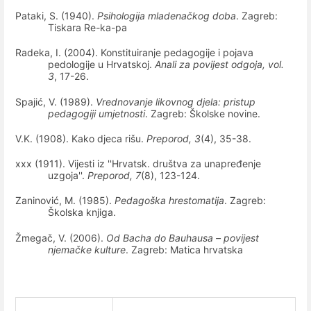
Pataki, S. (1940).
Psihologija mladenačkog doba
. Zagreb:
Tiskara Re-ka-pa
Radeka, I. (2004). Konstituiranje pedagogije i pojava
pedologije u Hrvatskoj.
Anali za povijest odgoja, vol.
3
, 17-26.
Spajić, V. (1989).
Vrednovanje likovnog djela: pristup
pedagogiji umjetnosti
. Zagreb: Školske novine.
V.K. (1908). Kako djeca rišu.
Preporod, 3
(4), 35-38.
xxx (1911). Vijesti iz ''Hrvatsk. društva za unapređenje
uzgoja''.
Preporod, 7
(8), 123-124.
Zaninović, M. (1985).
Pedagoška hrestomatija
. Zagreb:
Školska knjiga.
Žmegač, V. (2006).
Od Bacha do Bauhausa – povijest
njemačke kulture
. Zagreb: Matica hrvatska