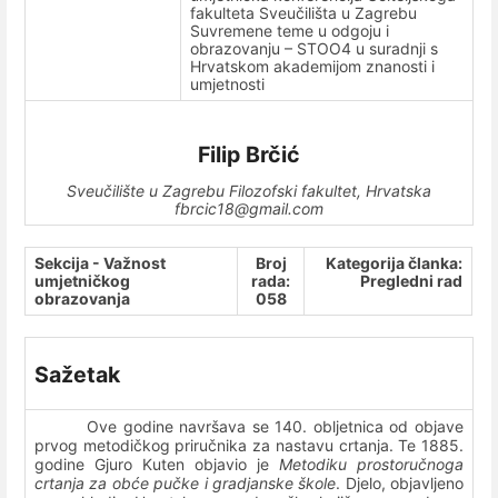
fakulteta Sveučilišta u Zagrebu
Suvremene teme u odgoju i
obrazovanju – STOO4 u suradnji s
Hrvatskom akademijom znanosti i
umjetnosti
Filip Brčić
Sveučilište u Zagrebu Filozofski fakultet, Hrvatska
fbrcic18@gmail.com
Sekcija - Važnost
Broj
Kategorija članka:
umjetničkog
rada:
Pregledni rad
obrazovanja
058
Sažetak
Ove godine navršava se 140. obljetnica od objave
prvog metodičkog priručnika za nastavu crtanja. Te 1885.
godine Gjuro Kuten objavio je
Metodiku prostoručnoga
crtanja za obće pučke i gradjanske škole
. Djelo, objavljeno