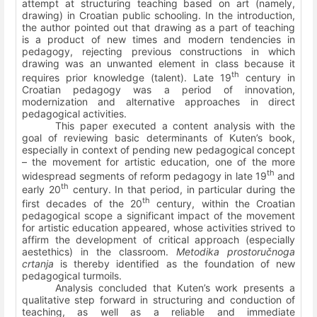
attempt at structuring teaching based on art (namely,
drawing) in Croatian public schooling. In the introduction,
the author pointed out that drawing as a part of teaching
is a product of new times and modern tendencies in
pedagogy, rejecting previous constructions in which
drawing was an unwanted element in class because it
th
requires prior knowledge (talent). Late 19
century in
Croatian pedagogy was a period of innovation,
modernization and alternative approaches in direct
pedagogical activities.
This paper executed a content analysis with the
goal of reviewing basic determinants of Kuten’s book,
especially in context of pending new pedagogical concept
– the movement for artistic education, one of the more
th
widespread segments of reform pedagogy in late 19
and
th
early 20
century. In that period, in particular during the
th
first decades of the 20
century, within the Croatian
pedagogical scope a significant impact of the movement
for artistic education appeared, whose activities strived to
affirm the development of critical approach (especially
aestethics) in the classroom.
Metodika prostoručnoga
crtanja
is thereby identified as the foundation of new
pedagogical turmoils.
Analysis concluded that Kuten’s work presents a
qualitative step forward in structuring and conduction of
teaching, as well as a reliable and immediate