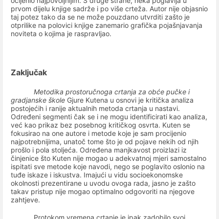
ocijenio najpovoljnijim. S druge strane, neka poglavlja u
prvom dijelu knjige sadrže i po više crteža. Autor nije objasnio
taj potez tako da se ne može pouzdano utvrditi zašto je
otprilike na polovici knjige zanemario grafička pojašnjavanja
noviteta o kojima je raspravljao.
Zaključak
Metodika prostoručnoga crtanja za obće pučke i
gradjanske škole
Gjure Kutena u osnovi je kritička analiza
postojećih i ranije aktualnih metoda crtanja u nastavi.
Određeni segmenti čak se i ne mogu identificirati kao analiza,
već kao prikaz bez posebnog kritičkog osvrta. Kuten se
fokusirao na one autore i metode koje je sam procijenio
najpotrebnijima, unatoč tome što je od pojave nekih od njih
prošlo i pola stoljeća. Određena manjkavost proizlazi iz
činjenice što Kuten nije mogao u adekvatnoj mjeri samostalno
ispitati sve metode koje navodi, nego se poglavito oslonio na
tuđe iskaze i iskustva. Imajući u vidu socioekonomske
okolnosti prezentirane u uvodu ovoga rada, jasno je zašto
takav pristup nije mogao optimalno odgovoriti na njegove
zahtjeve.
Protokom vremena crtanje je ipak zadobilo svoj