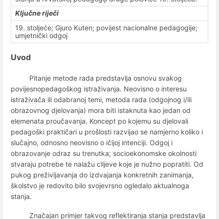
Ključne riječi
19. stoljeće; Gjuro Kuten; povijest nacionalne pedagogije;
umjetnički odgoj
Uvod
Pitanje metode rada predstavlja osnovu svakog
povijesnopedagoškog istraživanja. Neovisno o interesu
istraživača ili odabranoj temi, metoda rada (odgojnog i/ili
obrazovnog djelovanja) mora biti istaknuta kao jedan od
elemenata proučavanja. Koncept po kojemu su djelovali
pedagoški praktičari u prošlosti razvijao se namjerno koliko i
slučajno, odnosno neovisno o ičijoj intenciji. Odgoj i
obrazovanje odraz su trenutka; socioekonomske okolnosti
stvaraju potrebe te nalažu ciljeve koje je nužno popratiti. Od
pukog preživljavanja do izdvajanja konkretnih zanimanja,
školstvo je redovito bilo svojevrsno ogledalo aktualnoga
stanja.
Značajan primjer takvog reflektiranja stanja predstavlja