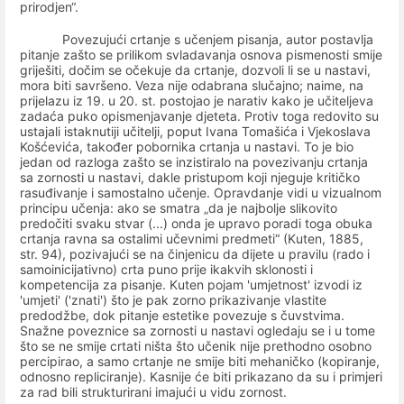
prirodjen“.
Povezujući crtanje s učenjem pisanja, autor postavlja
pitanje zašto se prilikom svladavanja osnova pismenosti smije
griješiti, dočim se očekuje da crtanje, dozvoli li se u nastavi,
mora biti savršeno. Veza nije odabrana slučajno; naime, na
prijelazu iz 19. u 20. st. postojao je narativ kako je učiteljeva
zadaća puko opismenjavanje djeteta. Protiv toga redovito su
ustajali istaknutiji učitelji, poput Ivana Tomašića i Vjekoslava
Košćevića, također pobornika crtanja u nastavi. To je bio
jedan od razloga zašto se inzistiralo na povezivanju crtanja
sa zornosti u nastavi, dakle pristupom koji njeguje kritičko
rasuđivanje i samostalno učenje. Opravdanje vidi u vizualnom
principu učenja: ako se smatra „da je najbolje slikovito
predočiti svaku stvar (...) onda je upravo poradi toga obuka
crtanja ravna sa ostalimi učevnimi predmeti“ (Kuten, 1885,
str. 94), pozivajući se na činjenicu da dijete u pravilu (rado i
samoinicijativno) crta puno prije ikakvih sklonosti i
kompetencija za pisanje. Kuten pojam 'umjetnost' izvodi iz
'umjeti' ('znati') što je pak zorno prikazivanje vlastite
predodžbe, dok pitanje estetike povezuje s čuvstvima.
Snažne poveznice sa zornosti u nastavi ogledaju se i u tome
što se ne smije crtati ništa što učenik nije prethodno osobno
percipirao, a samo crtanje ne smije biti mehaničko (kopiranje,
odnosno repliciranje). Kasnije će biti prikazano da su i primjeri
za rad bili strukturirani imajući u vidu zornost.