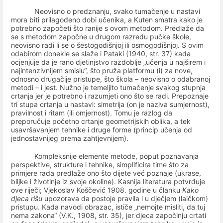
Neovisno o predznanju, svako tumačenje u nastavi
mora biti prilagođeno dobi učenika, a Kuten smatra kako je
potrebno započeti što ranije s ovom metodom. Predlaže da
se s metodom započne u drugom razredu pučke škole,
neovisno radi li se o šestogodišnjoj ili osmogodišnjoj. S ovim
odabirom donekle se slaže i Pataki (1940, str. 37) kada
ocjenjuje da je rano djetinjstvo razdoblje „učenja u najširem i
najintenzivnijem smislu“, što pruža platformu (i) za nove,
odnosno drugačije pristupe, što škola – neovisno o odabranoj
metodi – i jest. Nužno je temeljito tumačenje svakog stupnja
crtanja jer je potrebno i razumjeti ono što se radi. Prepoznaje
tri stupa crtanja u nastavi: simetrija (on je naziva sumjernost),
pravilnost i ritam (ili omjernost). Tomu je razlog da
preporučuje početno crtanje geometrijskih oblika, a tek
usavršavanjem tehnike i druge forme (princip učenja od
jednostavnijeg prema zahtjevnijem).
Kompleksnije elemente metode, poput poznavanja
perspektive, strukture i tehnike, simplificira time što za
primjere rada predlaže ono što dijete već poznaje (ukrase,
biljke i životinje iz svoje okoline). Kasnija literatura potvrđuje
ove riječi; Vjekoslav Koščević 1908. godine u članku
Kako
djeca rišu
upozorava da postoje pravila i u dječjem (laičkom)
pristupu. Kada navodi obrazac, ističe „nemojte misliti, da tuj
nema zakona“ (V.K., 1908, str. 35), jer djeca započinju crtati