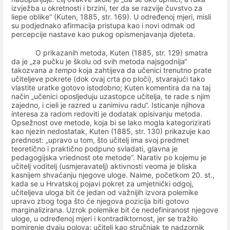
izvježba u okretnosti i brzini, ter da se razvije čuvstvo za
liepe oblike“ (Kuten, 1885, str. 169). U određenoj mjeri, misli
su podjednako afirmacija pristupa kao i novi odmak od
percepcije nastave kao pukog opismenjavanja djeteta.
O prikazanih metoda, Kuten (1885, str. 129) smatra
da je „za pučku je školu od svih metoda najsgodnija“
takozvana
a tempo
koja zahtijeva da učenici trenutno prate
učiteljeve pokrete (dok ovaj crta po ploči), stvarajući tako
vlastite uratke gotovo istodobno; Kuten komentira da na taj
način „učenici oposljeduju uzastopce učitelja, te rade s njim
zajedno, i cieli je razred u zanimivu radu“. Isticanje njihova
interesa za radom redoviti je dodatak opisivanju metoda.
Opsežnost ove metode, koja bi se lako mogla kategorizirati
kao njezin nedostatak, Kuten (1885, str. 130) prikazuje kao
prednost: „upravo u tom, što učitelj ima svoj predmet
teoretično i praktično podpuno svladati, glavna je
pedagogijska vriednost ote metode“. Narativ po kojemu je
učitelj voditelj (usmjeravatelj) aktivnosti veoma je bliska
kasnijem shvaćanju njegove uloge. Naime, početkom 20. st.,
kada se u Hrvatskoj pojavi pokret za umjetnički odgoj,
učiteljeva uloga bit će jedan od važnijih izvora polemike
upravo zbog toga što će njegova pozicija biti gotovo
marginalizirana. Uzrok polemike bit će nedefiniranost njegove
uloge, u određenoj mjeri i kontradiktornost, jer se tražilo
pomirenje dvaju polova: učitelj kao stručnjak te nadzornik