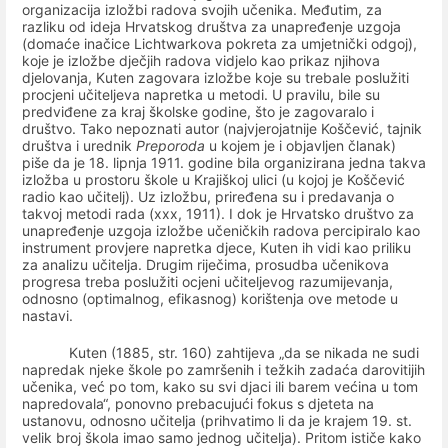
organizacija izložbi radova svojih učenika. Međutim, za
razliku od ideja Hrvatskog društva za unapređenje uzgoja
(domaće inačice Lichtwarkova pokreta za umjetnički odgoj),
koje je izložbe dječjih radova vidjelo kao prikaz njihova
djelovanja, Kuten zagovara izložbe koje su trebale poslužiti
procjeni učiteljeva napretka u metodi. U pravilu, bile su
predviđene za kraj školske godine, što je zagovaralo i
društvo. Tako nepoznati autor (najvjerojatnije Koščević, tajnik
društva i urednik
Preporoda
u kojem je i objavljen članak)
piše da je 18. lipnja 1911. godine bila organizirana jedna takva
izložba u prostoru škole u Krajiškoj ulici (u kojoj je Koščević
radio kao učitelj). Uz izložbu, priređena su i predavanja o
takvoj metodi rada (xxx, 1911). I dok je Hrvatsko društvo za
unapređenje uzgoja izložbe učeničkih radova percipiralo kao
instrument provjere napretka djece, Kuten ih vidi kao priliku
za analizu učitelja. Drugim riječima, prosudba učenikova
progresa treba poslužiti ocjeni učiteljevog razumijevanja,
odnosno (optimalnog, efikasnog) korištenja ove metode u
nastavi.
Kuten (1885, str. 160) zahtijeva „da se nikada ne sudi
napredak njeke škole po zamršenih i težkih zadaća darovitijih
učenika, već po tom, kako su svi djaci ili barem većina u tom
napredovala“, ponovno prebacujući fokus s djeteta na
ustanovu, odnosno učitelja (prihvatimo li da je krajem 19. st.
velik broj škola imao samo jednog učitelja). Pritom ističe kako