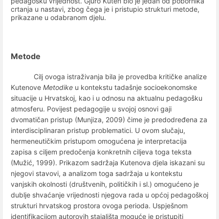
pedagošku vrijednost. Gjuro Kuten bio je jedan od pobornika
crtanja u nastavi, zbog čega je i pristupio strukturi metode,
prikazane u odabranom djelu.
Metode
Cilj ovoga istraživanja bila je provedba kritičke analize
Kutenove
Metodike
u kontekstu tadašnje socioekonomske
situacije u Hrvatskoj, kao i u odnosu na aktualnu pedagošku
atmosferu. Povijest pedagogije u svojoj osnovi gaji
dvomatičan pristup (Munjiza, 2009) čime je predodređena za
interdisciplinaran pristup problematici. U ovom slučaju,
hermeneutičkim pristupom omogućena je interpretacija
zapisa s ciljem predočenja konkretnih ciljeva toga teksta
(Mužić, 1999). Prikazom sadržaja Kutenova djela iskazani su
njegovi stavovi, a analizom toga sadržaja u kontekstu
vanjskih okolnosti (društvenih, političkih i sl.) omogućeno je
dublje shvaćanje vrijednosti njegova rada u općoj pedagoškoj
strukturi hrvatskog prostora ovoga perioda. Uspješnom
identifikacijom autorovih stajališta moguće je pristupiti