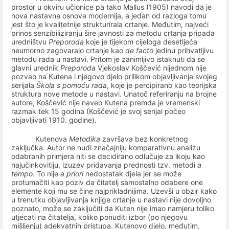
prostor u okviru učionice pa tako Mallus (1905) navodi da
je
nova nastavna osnova modernija, a jedan od razloga tomu
jest što je kvalitetnije strukturirala crtanje. Međutim, najveći
prinos senzibiliziranju šire javnosti za metodu crtanja pripada
uredništvu
Preporoda
koje je tijekom cijeloga desetljeća
neumorno zagovaralo crtanje kao
de facto
jedinu prihvatljivu
metodu rada u nastavi. Pritom je zanimljivo istaknuti da se
glavni urednik
Preporoda
Vjekoslav Koščević nijednom nije
pozvao na Kutena i njegovo djelo prilikom objavljivanja svojeg
serijala
Škola s pomoću rada
, koje je percipirano kao teorijska
struktura nove metode u nastavi. Unatoč referiranju na brojne
autore, Koščević nije naveo Kutena premda je vremenski
razmak tek 15 godina (Koščević je svoj serijal počeo
objavljivati 1910. godine).
Kutenova
Metodika
završava bez konkretnog
zaključka. Autor ne nudi značajniju komparativnu analizu
odabranih primjera niti se decidirano odlučuje za ikoju kao
najučinkovitiju, izuzev pridavanja prednosti tzv. metodi
a
tempo
. To nije
a priori
nedostatak djela jer se može
protumačiti kao poziv da čitatelj samostalno odabere one
elemente koji mu se čine najprikladnijima. Uzevši u obzir kako
u trenutku objavljivanja knjige crtanje u nastavi nije dovoljno
poznato, može se zaključiti da Kuten nije imao namjeru toliko
utjecati na čitatelja, koliko ponuditi izbor (po njegovu
mišljenju) adekvatnih pristupa. Kutenovo djelo, međutim,