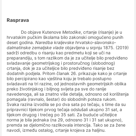
Rasprava
Do objave Kutenove
Metodike
, crtanje (risanje) je u
hrvatskim pučkim školama bilo zakonski omogućeno punih
deset godina.
Naredba kraljevske hrvatsko-slavonsko-
dalmatinske zemaljske vlade
objavljena u srpnju 1875. (2019)
sadrži odredbu o risanju kao predmetu koji se uči na
preparandiju, s tom razlikom da je za učitelje bilo predviđeno
svladavanje geometrijskog i prostoručnog (slobodnog)
crtanja, dok je za učiteljice bilo predviđeno risanje bez
dodatnih podjela. Pritom članak 26. prikazuje kako je crtanje
bilo percipirano kao vještina koju je trebalo postupno
svladavati na tri razine, od jednostavnih geometrijskih oblika
preko životinjskog i biljnog svijeta pa sve do ranije
navedenoga, ali sa znatno više detalja, odnosno od korištenja
pomagala (ravnalo, šestar) do slobodnih poteza rukom.
Svaka razina izvodila se
po dva sata po tečaju, s time da su
pripravnici tijekom prvog tečaja odslušali ukupno 31 sat, a
tijekom drugog i trećeg po 35 sati. Za buduće učiteljice
norma je bila jednaka (na 29, odnosno 31 i 31 sat ukupno),
premda se djelomično razlikovala intencija. Tako se za žene
navodi, između ostalog, crtanje krojeva za haljinu.