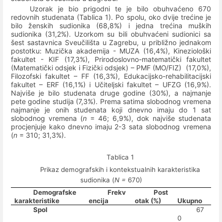
Uzorak je bio prigodni te je bilo obuhvaćeno 670
redovnih studenata (Tablica 1). Po spolu, oko dvije trećine je
bilo ženskih sudionika (68,8%) i jedna trećina muških
sudionika (31,2%). Uzorkom su bili obuhvaćeni sudionici sa
šest sastavnica Sveučilišta u Zagrebu, u približno jednakom
postotku: Muzička akademija - MUZA (16,4%), Kineziološki
fakultet - KIF (17,3%), Prirodoslovno-matematički fakultet
(Matematički odsjek i Fizički odsjek) – PMF (MO/FIZ)
(17,0%),
Filozofski fakultet – FF (16,3%), Edukacijsko-rehabilitacijski
fakultet – ERF (16,1%) i Učiteljski fakultet – UFZG (16,9%).
Najviše je bilo studenata druge godine (30%), a najmanje
pete godine studija (7,3%). Prema satima slobodnog vremena
najmanje je onih studenata koji dnevno imaju do 1 sat
slobodnog vremena (
n
= 46; 6,9%), dok najviše studenata
procjenjuje kako dnevno imaju 2-3 sata slobodnog vremena
(
n
= 310; 31,3%).
Tablica
1
Prikaz demografskih i kontekstualnih karakteristika
sudionika
(
N =
670)
Demografske
Frekv
Post
karakteristike
encija
otak (%)
Ukupno
Spol
67
0