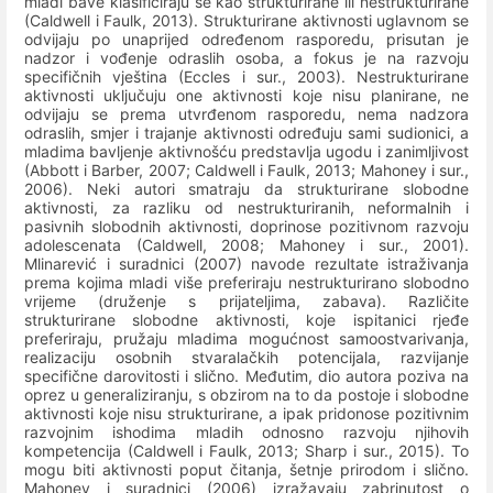
mladi bave klasificiraju se kao strukturirane ili nestrukturirane
(Caldwell i Faulk, 2013). Strukturirane aktivnosti uglavnom se
odvijaju po unaprijed određenom rasporedu, prisutan je
nadzor i vođenje odraslih osoba, a fokus je na razvoju
specifičnih vještina (Eccles i sur., 2003). Nestrukturirane
aktivnosti uključuju one aktivnosti koje nisu planirane, ne
odvijaju se prema utvrđenom rasporedu, nema nadzora
odraslih, smjer i trajanje aktivnosti određuju sami sudionici, a
mladima bavljenje aktivnošću predstavlja ugodu i zanimljivost
(Abbott i Barber, 2007; Caldwell i Faulk, 2013; Mahoney i sur.,
2006). Neki autori smatraju da strukturirane slobodne
aktivnosti, za razliku od nestrukturiranih, neformalnih i
pasivnih slobodnih aktivnosti, doprinose pozitivnom razvoju
adolescenata (Caldwell, 2008; Mahoney i sur., 2001).
Mlinarević i suradnici (2007) navode rezultate istraživanja
prema kojima mladi više preferiraju nestrukturirano slobodno
vrijeme (druženje s prijateljima, zabava). Različite
strukturirane slobodne aktivnosti, koje ispitanici rjeđe
preferiraju, pružaju mladima mogućnost samoostvarivanja,
realizaciju osobnih stvaralačkih potencijala, razvijanje
specifične darovitosti i slično. Međutim, dio autora poziva na
oprez u generaliziranju, s obzirom na to da postoje i slobodne
aktivnosti koje nisu strukturirane, a ipak pridonose pozitivnim
razvojnim ishodima mladih odnosno razvoju njihovih
kompetencija (Caldwell i Faulk, 2013; Sharp i sur., 2015). To
mogu biti aktivnosti poput čitanja, šetnje prirodom i slično.
Mahoney i suradnici (2006) izražavaju zabrinutost o