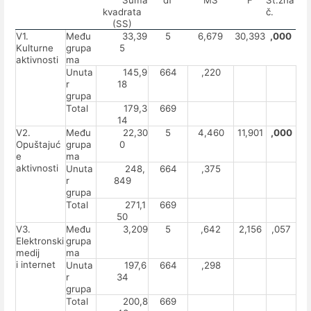
kvadrata
č.
(SS)
V1.
Među
33,39
5
6,679
30,393
,000
Kulturne
grupa
5
aktivnosti
ma
Unuta
145,9
664
,220
r
18
grupa
Total
179,3
669
14
V2.
Među
22,30
5
4,460
11,901
,000
Opuštajuć
grupa
0
e
ma
aktivnosti
Unuta
248,
664
,375
r
849
grupa
Total
271,1
669
50
V3.
Među
3,209
5
,642
2,156
,057
Elektronski
grupa
medij
ma
i internet
Unuta
197,6
664
,298
r
34
grupa
Total
200,8
669