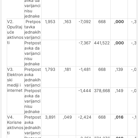
avka da
varijanci
nisu
jednake
V2.
Pretpos
1,953
,163
-7,092
668
,000
-,3
Opuštaj
tavka
uće
jednakih
aktivnos
varijanci
ti
Pretpost
-7,367
441,522
,000
-,3
avka da
varijanci
nisu
jednake
V3.
Pretpost
1,793
,181
-1,481
668
,139
-,0
Elektron
avka
ski
jednakih
mediji i
varijanci
internet
Pretpost
-1,444
378,668
,149
-,0
avka da
varijanci
nisu
jednake
V4.
Pretpost
3,891
,049
-2,424
668
,016
-,1
Korisne
avka
aktivnos
jednakih
ti
varijanci