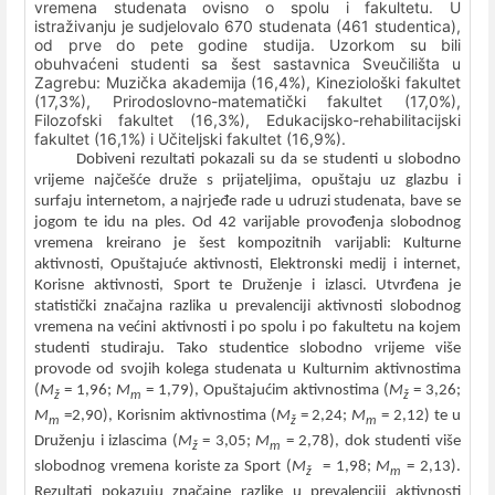
vremena studenata ovisno o spolu i fakultetu. U
istraživanju je sudjelovalo 670 studenata (461 studentica),
od prve do pete godine studija. Uzorkom su bili
obuhvaćeni studenti sa šest sastavnica Sveučilišta u
Zagrebu: Muzička akademija (16,4%), Kineziološki fakultet
(17,3%), Prirodoslovno-matematički fakultet (17,0%),
Filozofski fakultet (16,3%), Edukacijsko-rehabilitacijski
fakultet (16,1%) i Učiteljski fakultet (16,9%).
Dobiveni rezultati pokazali su da se studenti u slobodno
vrijeme najčešće druže s prijateljima, opuštaju uz glazbu i
surfaju internetom, a najrjeđe rade u udruzi studenata, bave se
jogom te idu na ples. Od 42 varijable provođenja slobodnog
vremena kreirano je šest kompozitnih varijabli: Kulturne
aktivnosti, Opuštajuće aktivnosti, Elektronski medij i internet,
Korisne aktivnosti, Sport te Druženje i izlasci.
Utvrđena je
statistički značajna razlika u prevalenciji aktivnosti slobodnog
vremena na većini aktivnosti i po spolu i po fakultetu na kojem
studenti studiraju. Tako studentice slobodno vrijeme više
provode od svojih kolega studenata u Kulturnim aktivnostima
(
M
= 1,96;
M
= 1,79), Opuštajućim aktivnostima (
M
= 3,26;
ž
m
ž
M
=2,90), Korisnim aktivnostima (
M
= 2,24;
M
= 2,12) te u
m
ž
m
Druženju i izlascima (
M
= 3,05;
M
= 2,78), dok studenti više
ž
m
slobodnog vremena koriste za Sport (
M
= 1,98;
M
= 2,13).
ž
m
Rezultati pokazuju značajne razlike u prevalenciji aktivnosti