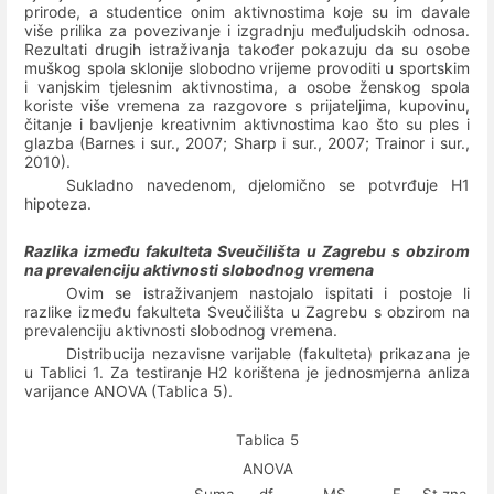
prirode, a studentice onim aktivnostima koje su im davale
više prilika za povezivanje i izgradnju međuljudskih odnosa.
Rezultati drugih istraživanja također pokazuju da su osobe
muškog spola sklonije slobodno vrijeme provoditi u sportskim
i vanjskim tjelesnim aktivnostima, a osobe ženskog spola
koriste više vremena za razgovore s prijateljima, kupovinu,
čitanje i bavljenje kreativnim aktivnostima kao što su ples i
glazba (Barnes i sur., 2007; Sharp i sur., 2007; Trainor i sur.,
2010).
Sukladno navedenom, djelomično se potvrđuje H1
hipoteza.
Razlika između fakulteta Sveučilišta u Zagrebu s obzirom
na prevalenciju aktivnosti slobodnog vremena
Ovim se istraživanjem nastojalo ispitati i postoje li
razlike između fakulteta Sveučilišta u Zagrebu s obzirom na
prevalenciju aktivnosti slobodnog vremena.
Distribucija nezavisne varijable (fakulteta) prikazana je
u Tablici 1. Za testiranje H2 korištena je jednosmjerna anliza
varijance ANOVA (Tablica 5).
Tablica 5
ANOVA
Suma
df
MS
F
St.zna