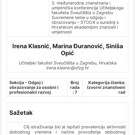
3. međunarodna znanstvena i
umjetnička konferencija Učiteljskoga
fakulteta Sveučilišta u Zagrebu
Suvremene teme u odgoju i
obrazovanju – STOO4 u suradnji s
Hrvatskom akademijom znanosti i
umjetnosti
Irena Klasnić, Marina Đuranović, Siniša
Opić
Učiteljski fakultet Sveučilišta u Zagrebu, Hrvatska
irena.klasnic@ufzg.hr
Sekcija - Odgoj i
Broj
Kategorija članka:
obrazovanje za osobni i
rada
Izvorni znanstveni
profesionalni razvoj
: 7
rad
Sažetak
Cilj istraživanja bio je ispitati prevalenciju aktivnosti
slobodnog vremena i načine provođenja slobodnog