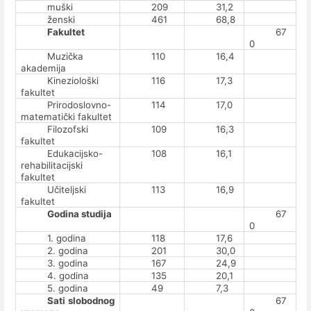
muški
209
31,2
ženski
461
68,8
Fakultet
67
0
Muzička
110
16,4
akademija
Kineziološki
116
17,3
fakultet
Prirodoslovno-
114
17,0
matematički fakultet
Filozofski
109
16,3
fakultet
Edukacijsko-
108
16,1
rehabilitacijski
fakultet
Učiteljski
113
16,9
fakultet
Godina studija
67
0
1. godina
118
17,6
2. godina
201
30,0
3. godina
167
24,9
4. godina
135
20,1
5. godina
49
7,3
Sati slobodnog
67