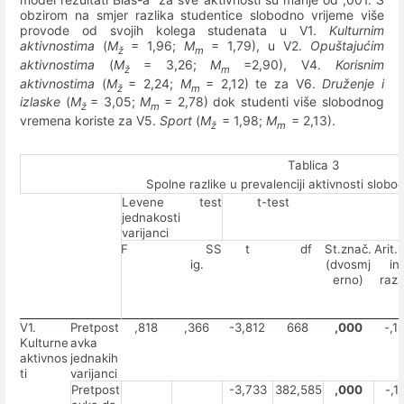
obzirom na smjer razlika studentice slobodno vrijeme više
provode od svojih kolega studenata u V1.
Kulturnim
aktivnostima
(
M
= 1,96;
M
= 1,79), u V2.
Opuštajućim
ž
m
aktivnostima
(
M
= 3,26;
M
=2,90), V4.
Korisnim
ž
m
aktivnostima
(
M
= 2,24;
M
= 2,12) te za V6.
Druženje i
ž
m
izlaske
(
M
= 3,05;
M
= 2,78) dok studenti više slobodnog
ž
m
vremena koriste za V5.
Sport
(
M
= 1,98;
M
= 2,13).
ž
m
Tablica 3
Spolne razlike u prevalenciji aktivnosti slo
Levene test
t-test
jednakosti
varijanci
F
SS
t
df
St.znač.
Arit.
ig.
(dvosmj
in
erno)
razl
V1.
Pretpost
,818
,366
-3,812
668
,000
-,1
Kulturne
avka
aktivnos
jednakih
ti
varijanci
Pretpost
-3,733
382,585
,000
-,1