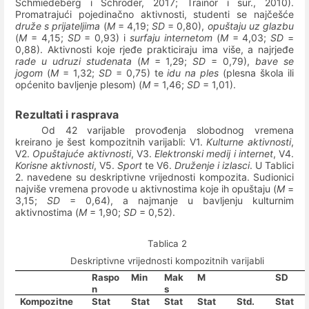
Schmiedeberg i Schröder, 2017; Trainor i sur., 2010).
Promatrajući pojedinačno aktivnosti, studenti se najčešće
druže s prijateljima
(
M
= 4,19;
SD
= 0,80),
opuštaju uz glazbu
(
M
= 4,15;
SD
= 0,93) i
surfaju internetom
(
M
= 4,03;
SD
=
0,88). Aktivnosti koje rjeđe prakticiraju ima više, a najrjeđe
rade
u udruzi studenata
(
M
= 1,29;
SD
= 0,79),
bave se
jogom
(
M
= 1,32;
SD
= 0,75) te
idu na ples
(plesna škola ili
općenito bavljenje plesom) (
M
= 1,46;
SD
= 1,01).
Rezultati i rasprava
Od 42 varijable provođenja slobodnog vremena
kreirano je šest kompozitnih varijabli: V1.
Kulturne aktivnosti
,
V2.
Opuštajuće aktivnosti
, V3.
Elektronski medij i internet
, V4.
Korisne aktivnosti
, V5.
Sport
te V6.
Druženje i izlasci
. U Tablici
2. navedene su deskriptivne vrijednosti kompozita. Sudionici
najviše vremena provode u aktivnostima koje ih opuštaju (
M
=
3,15;
SD
= 0,64), a najmanje u bavljenju kulturnim
aktivnostima (
M
= 1,90;
SD
= 0,52).
Tablica 2
Deskriptivne vrijednosti kompozitnih varijabli
Raspo
Min
Mak
M
SD
n
s
Kompozitne
Stat
Stat
Stat
Stat
Std.
Stat