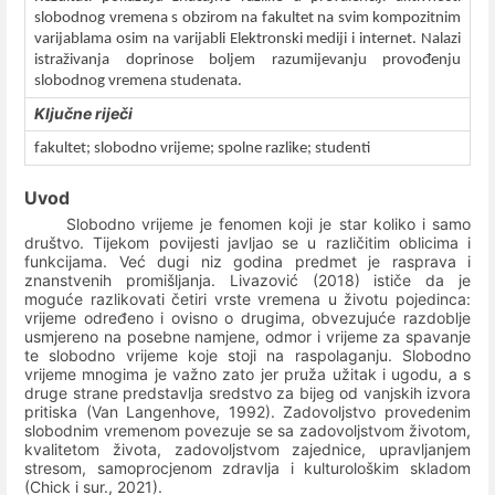
slobodnog vremena s obzirom na fakultet na svim kompozitnim
varijablama osim na varijabli Elektronski mediji i internet. Nalazi
istraživanja doprinose boljem razumijevanju provođenju
slobodnog vremena studenata.
Ključne riječi
fakultet; slobodno vrijeme; spolne razlike; studenti
Uvod
Slobodno vrijeme je fenomen koji je star koliko i samo
društvo. Tijekom povijesti javljao se u različitim oblicima i
funkcijama. Već dugi niz godina predmet je rasprava i
znanstvenih promišljanja. Livazović (2018) ističe da je
moguće razlikovati četiri vrste vremena u životu pojedinca:
vrijeme određeno i ovisno o drugima, obvezujuće razdoblje
usmjereno na posebne namjene, odmor i vrijeme za spavanje
te slobodno vrijeme koje stoji na raspolaganju. Slobodno
vrijeme mnogima je važno zato jer pruža užitak i ugodu, a s
druge strane predstavlja sredstvo za bijeg od vanjskih izvora
pritiska (Van Langenhove, 1992). Zadovoljstvo provedenim
slobodnim vremenom povezuje se sa zadovoljstvom životom,
kvalitetom života, zadovoljstvom zajednice, upravljanjem
stresom, samoprocjenom zdravlja i kulturološkim skladom
(Chick i sur., 2021).