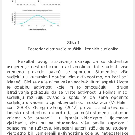
Slika 1
Posterior distribucije muških i ženskih sudionika
Rezultati ovog istraživanja ukazuju da su studentice
usmjerenije nestrukturiranim aktivnostima dok studenti više
vremena provode baveći se sportom. Studentice više
sudjeluju u kulturnim i opuštajućim aktivnostima, družeći se i
izlazeći. Čini se da je njima važan socio-kulturni aspekt života
te odabiru aktivnosti koje im to omogućuju. I druga
istraživanja pokazuju da se vrste aktivnosti u kojima mladi
sudjeluju razlikuju ovisno o spolu te da žene općenito
sudjeluju u većem broju aktivnosti od muškaraca (McHale i
sur., 2004). Zhang i Zheng (2017) proveli su istraživanje s
kineskim studentima i utvrdili da su muški studenti slobodno
vrijeme više provodili
u igranju videoigara i tjelesnom
vježbanju, dok su se studentice više bavile kupnjom i
odlascima na ručkove. Navedeni autori ističu da su studenti
vjerojatno bili usmjereniji aktivnostima koje su natjecateljske