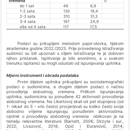
vremena
0
do 1 sat
46
6,9
1-2 sata
130
19,4
2-3 sata
310
31,3
3-4 sata
167
24,9
više od 4 sata
117
17,5
Podaci su prikupljeni metodom papir-olovka, tijekom
akademske godine 2022./2023. Prije provedenog istraživanja
sudionici su bili upoznati s ciljem istraživanja te je dobiven
njihov pristanak. Ispitivanje je bilo anonimno, a u svakom
trenutku ispitanici su mogli odustati od ispunjavanja upitnika.
Mjerni instrument i obrada podataka
Prvim dijelom upitnika prikupljeni su sociodemografski
podaci o sudionicima, a drugim dijelom podaci o načinu
provođenja slobodnog vremena. Prilikom ispunjavanja
upitnika, sudionicima su ponuđene 42 aktivnosti provođenja
slobodnog vremena. Na Likertovoj skali od pet stupnjeva (od
1
-
nikad
do
5 - vrlo
često) procjenjivali su koliko često svoje
slobodno vrijeme ispunjavaju ponuđenim aktivnostima.
Upitnik o provođenju slobodnog vremena
oblikovan je na
temelju relevantne literature (Barnett, 2006; Dirzyte i sur.,
2022; Livazović, 2018; Opić i Đuranović, 2014;