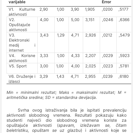
varijable
Error
V1. Kulturne
2,90
1,00
3,90
1,905
,0200
,5177
aktivnosti
V2.
4,00
1,00
5,00
3,151
,0246
,6366
Opuštajuće
aktivnosti
V3.
3,43
1,29
4,71
2,926
,0212
,5479
Elektronski
medij i
internet
V4. Korisne
3,33
1,00
4,33
2,207
,0229
,5923
aktivnosti
V5. Sport
3,00
1,00
4,00
2,025
,0223
,5781
V6. Druženje i
3,29
1,43
4,71
2,955
,0239
,6180
izlasci
Min = minimalni rezultat; Maks = maksimalni rezultat; M =
aritmetička sredina; SD = standardna devijacija.
Svrha ovog istraživanja bila je ispitati prevalenciju
aktivnosti slobodnog vremena. Rezultati pokazuju kako
studenti najveći dio slobodnog vremena koriste za
opuštajuće aktivnosti (
spavam, izležavam se, čitam
beletristiku, opuštam se uz glazbu
) i aktivnosti koje se