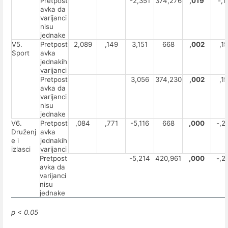
Pretpost
-2,351
374,276
,019
-,1
avka da
varijanci
nisu
jednake
V5.
Pretpost
2,089
,149
3,151
668
,002
,15
Sport
avka
jednakih
varijanci
Pretpost
3,056
374,230
,002
,15
avka da
varijanci
nisu
jednake
V6.
Pretpost
,084
,771
-5,116
668
,000
-,2
Druženj
avka
e i
jednakih
izlasci
varijanci
Pretpost
-5,214
420,961
,000
-,2
avka da
varijanci
nisu
jednake
p < 0.05