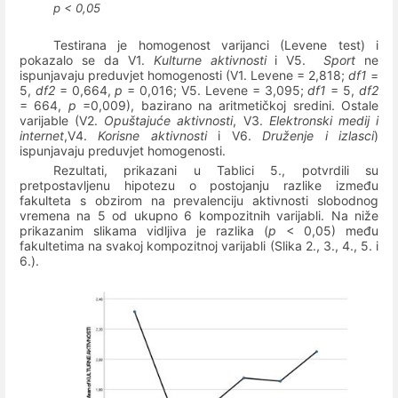
p < 0,05
Testirana je homogenost varijanci (Levene test) i
pokazalo se da V1.
Kulturne aktivnosti
i V5.
Sport
ne
ispunjavaju preduvjet homogenosti (V1. Levene = 2,818;
df1
=
5,
df2
= 0,664,
p
= 0,016; V5. Levene = 3,095;
df1
= 5,
df2
= 664,
p
=0,009), bazirano na aritmetičkoj sredini. Ostale
varijable (V2.
Opuštajuće aktivnosti
, V3.
Elektronski medij i
internet
,V4.
Korisne aktivnosti
i V6.
Druženje i izlasci
)
ispunjavaju preduvjet homogenosti.
Rezultati, prikazani u Tablici 5., potvrdili su
pretpostavljenu hipotezu o postojanju razlike između
fakulteta s obzirom na prevalenciju aktivnosti slobodnog
vremena na 5 od ukupno 6 kompozitnih varijabli. Na niže
prikazanim slikama vidljiva je razlika (
p
< 0,05) među
fakultetima na svakoj kompozitnoj varijabli (Slika 2., 3., 4., 5. i
6.).