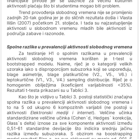
financijske prirode jer se ulaznice za većinu kulturnih
aktivnosti plaćaju što bi studentima mogao biti problem.
Trend provođenja slobodnog vremena nije se promijenio
zadnjih 20-tak godina jer je do sličnih rezultata došla i Vlasta
Ilišin (2007) početkom 21. stoljeća. I tada su najzastupljenije
aktivnosti u slobodnom vremenu mladih bile aktivnosti iz
područja zabave i razonode.
Spolne razlike u prevalenciji aktivnosti slobodnog vremena
Za testiranje H1 o spolnim razlikama u prevalenciji
aktivnosti slobodnog vremena korišten je t-test u
bootstrapped modelu. Naime, riječ je o kategoriji velikih
uzoraka iako s disproporcijom subuzorka koji se uspoređuju,
blage asimetrije, blage platikurtične (V2., V5., V6.) i
leptokurtične (V1., V3., V4.) sampling distribucije. Riječ je o
homogenim obilježjima (koeficijent varijabilnosti <35%).
Rezultati t-testa prikazani su u Tablici 3.
Kao što je vidljivo u Tablici 3. postoji statistički značajna
spolna razlika u prevalenciji aktivnosti slobodnog vremena i
to na 5 od ukupno 6 kompozitnih varijabli (ne postoji u
aktivnosti
Elektronski mediji i internet
). Veličine učinka
standardizirane veličine učinka (Cohen´d, Hedges` korekcija,
Glass`s delta) iznose za sve komponente aktivnosti između
0,51-61 standardne devijacije što indicira srednju jačinu
razlika između subuzoraka. S obzirom na boostrapping
model rezultati Bias-a
za sve aktivnosti su manje od ,001. S