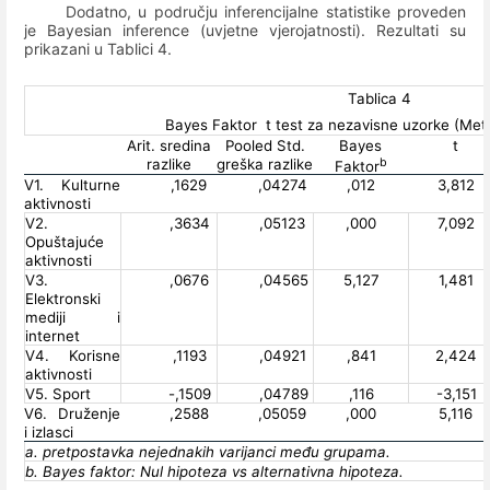
Dodatno, u području inferencijalne statistike proveden
je Bayesian inference (uvjetne vjerojatnosti). Rezultati su
prikazani u Tablici 4.
Tablica 4
Bayes Faktor
t test za nezavisne uzorke (Me
Arit. sredina
Pooled Std.
Bayes
t
b
razlike
greška razlike
Faktor
V1. Kulturne
,1629
,04274
,012
3,812
aktivnosti
V2.
,3634
,05123
,000
7,092
Opuštajuće
aktivnosti
V3.
,0676
,04565
5,127
1,481
Elektronski
mediji i
internet
V4. Korisne
,1193
,04921
,841
2,424
aktivnosti
V5. Sport
-,1509
,04789
,116
-3,151
V6. Druženje
,2588
,05059
,000
5,116
i izlasci
a. pretpostavka nejednakih varijanci među grupama.
b. Bayes faktor: Nul hipoteza vs alternativna hipoteza.