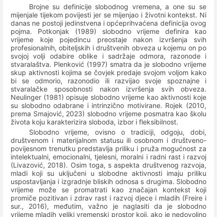
Brojne su definicije slobodnog vremena, a one su se
mijenjale tijekom povijesti jer se mijenjao i životni kontekst. Ni
danas ne postoji jedinstvena i općeprihvaćena definicija ovog
pojma. Potkonjak (1989) slobodno vrijeme definira kao
vrijeme koje pojedincu preostaje nakon izvršenja svih
profesionalnih, obiteljskih i društvenih obveza u kojemu on po
svojoj volji odabire oblike i sadržaje odmora, razonode i
stvaralaštva. Plenković (1997) smatra da je slobodno vrijeme
skup aktivnosti kojima se čovjek predaje svojom voljom kako
bi se odmorio, razonodio ili razvijao svoje spoznajne i
stvaralačke sposobnosti nakon izvršenja svih obveza.
Neulinger (1981) opisuje slobodno vrijeme kao aktivnosti koje
su slobodno odabrane i intrinzično motivirane. Rojek (2010,
prema Smajović, 2023) slobodno vrijeme posmatra kao školu
života koju karakterizira sloboda, izbor i fleksibilnost.
Slobodno vrijeme, ovisno o tradiciji, odgoju, dobi,
društvenom i materijalnom statusu ili osobnom i društveno-
povijesnom trenutku predstavlja priliku i pruža mogućnost za
intelektualni, emocionalni, tjelesni, moralni i radni rast i razvoj
(Livazović, 2018). Osim toga, s aspekta društvenog razvoja,
mladi koji su uključeni u slobodne aktivnosti imaju priliku
uspostavljanja i izgradnje bliskih odnosa s drugima. Slobodno
vrijeme može se promatrati kao značajan kontekst koji
promiče pozitivan i zdrav rast i razvoj djece i mladih (Freire i
sur., 2016), međutim, važno je naglasiti da je slobodno
vrijeme mladih veliki vremenski prostor koji, ako je nedovoljno