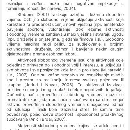
osmišljen i vođen, može imati negativne implikacije u
formiranju ličnosti (Mlinarević, 2004).
Stebbins (2001) razlikuje ozbiljno i ležerno slobodno
vrijeme. Ozbiljno slobodno vrijeme uključuje aktivnosti koje
karakterizira predanost učenju novih vještina (npr. amatersko
bavljenje sportom, volontiranje) dok ležerne aktivnosti
slobodnog vremena zahtijevaju malo vještina i stvaraju ugodu
(npr. druženje s prijateljima, gledanje filmova i sl.). Slobodno
vrijeme mladima nudi priliku za sudjelovanje u brojnim
aktivnostima, druženje, odmor ili bavljenje nekim drugim
djelatnostima prema osobnom izboru.
Aktivnosti slobodnog vremena jesu one aktivnosti koje
pojedinac prihvaća po slobodnoj volji i interesu, a uključuju i
sve obveze i sve posljedice koje iz njih proizlaze (Mlinarević i
sur., 2007). One su važno sredstvo za osnaživanje mladih
kao i prostor za realizaciju interesa svakog pojedinca ili
skupine (Jeđud i Novak, 2006). Te aktivnosti izazivaju
pozitivne emocije i mogu ublažiti efekte negativnih događaja.
Općenito, način provođenja slobodnog vremena može se
promatrati i kao jedan od načina suočavanja sa stresom jer
aktivno provođenje slobodnog vremena omogućava odmor
od situacija i misli koje izazivaju stres te samim time
povećavaju pojedinčevu otpornost i sposobnost proaktivnog
suočavanja (Anić i Brdar, 2007).
Aktivnosti slobodnog vremena kojima se adolescenti i