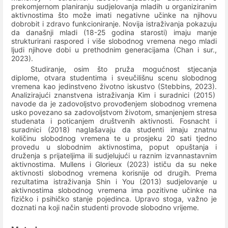
prekomjernom planiranju sudjelovanja mladih u organiziranim
aktivnostima što može imati negativne učinke na njihovu
dobrobit i zdravo funkcioniranje. Novija istraživanja pokazuju
da d
anašnji mladi (18-25 godina starosti) imaju manje
strukturirani raspored i više slobodnog vremena nego mladi
ljudi njihove dobi u prethodnim generacijama (Chan i sur.,
2023).
Studiranje, osim što pruža mogućnost stjecanja
diplome, otvara studentima i sveučilišnu scenu slobodnog
vremena kao jedinstveno životno iskustvo (Stebbins, 2023).
Analizirajući znanstvena istraživanja Kim i suradnici (2015)
navode da je zadovoljstvo provođenjem slobodnog vremena
usko povezano sa zadovoljstvom životom, smanjenjem stresa
studenata i poticanjem društvenih aktivnosti. Fosnacht i
suradnici (2018) naglašavaju da studenti imaju znatnu
količinu slobodnog vremena te u prosjeku 20 sati tjedno
provedu u slobodnim aktivnostima, poput opuštanja i
druženja s prijateljima ili sudjelujući u raznim izvannastavnim
aktivnostima. Mullens i Glorieux (2023) ističu da su neke
aktivnosti slobodnog vremena korisnije od drugih. Prema
rezultatima istraživanja Shin i You (2013) sudjelovanje u
aktivnostima slobodnog vremena ima pozitivne učinke na
fizičko i psihičko stanje pojedinca. Upravo stoga, važno je
doznati na koji način studenti provode slobodno vrijeme.