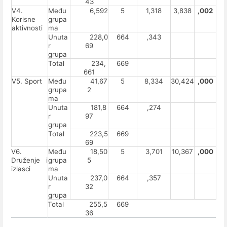
43
V4.
Među
6,592
5
1,318
3,838
,002
Korisne
grupa
aktivnosti
ma
Unuta
228,0
664
,343
r
69
grupa
Total
234,
669
661
V5. Sport
Među
41,67
5
8,334
30,424
,000
grupa
2
ma
Unuta
181,8
664
,274
r
97
grupa
Total
223,5
669
69
V6.
Među
18,50
5
3,701
10,367
,000
Druženje i
grupa
5
izlasci
ma
Unuta
237,0
664
,357
r
32
grupa
Total
255,5
669
36