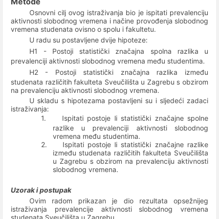
Metode
Osnovni cilj ovog istraživanja bio je ispitati prevalenciju
aktivnosti
slobodnog vremena i načine provođenja slobodnog
vremena studenata ovisno o spolu i fakultetu.
U radu su postavljene dvije hipoteze:
H1 - Postoji statistički značajna spolna razlika
u
prevalenciji aktivnosti slobodnog vremena među studentima.
H2 - Postoji statistički značajna
razlika između
studenata različitih fakulteta Sveučilišta u Zagrebu s obzirom
na prevalenciju aktivnosti slobodnog vremena.
U skladu s hipotezama postavljeni su i sljedeći zadaci
istraživanja:
1.
Ispitati postoje li statistički značajne
spolne
razlike
u prevalenciji aktivnosti slobodnog
vremena među studentima.
2.
Ispitati postoje li statistički značajne razlike
između studenata različitih fakulteta Sveučilišta
u Zagrebu s obzirom na prevalenciju aktivnosti
slobodnog vremena.
Uzorak i postupak
Ovim radom prikazan je dio rezultata opsežnijeg
istraživanja prevalencije aktivnosti
slobodnog vremena
studenata Sveučilišta u Zagrebu.