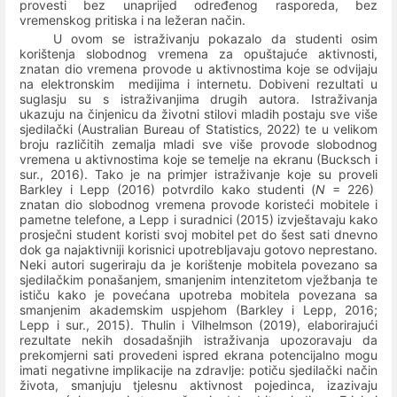
provesti bez unaprijed određenog rasporeda, bez
vremenskog pritiska i na ležeran način.
U ovom se istraživanju pokazalo da studenti osim
korištenja slobodnog vremena za opuštajuće aktivnosti,
znatan dio vremena provode u aktivnostima koje se odvijaju
na elektronskim
medijima i internetu. Dobiveni rezultati u
suglasju su s istraživanjima drugih autora.
Istraživanja
ukazuju na činjenicu da životni stilovi mladih postaju sve više
sjedilački (Australian Bureau of Statistics, 2022) te u velikom
broju različitih zemalja mladi sve više provode slobodnog
vremena u aktivnostima koje se temelje na ekranu (Bucksch i
sur., 2016).
Tako je na primjer istraživanje koje su proveli
Barkley i Lepp (2016) potvrdilo kako studenti (
N
= 226)
znatan dio slobodnog vremena provode koristeći mobitele i
pametne telefone, a Lepp i suradnici (2015) izvještavaju kako
prosječni student koristi svoj mobitel pet do šest sati dnevno
dok ga najaktivniji korisnici upotrebljavaju gotovo neprestano.
Neki autori sugeriraju da je korištenje mobitela povezano sa
sjedilačkim ponašanjem, smanjenim intenzitetom vježbanja te
ističu kako je povećana upotreba mobitela povezana sa
smanjenim akademskim uspjehom (Barkley i Lepp, 2016;
Lepp i sur., 2015).
Thulin i Vilhelmson (2019), elaborirajući
rezultate nekih dosadašnjih istraživanja upozoravaju da
prekomjerni sati provedeni ispred ekrana potencijalno mogu
imati negativne implikacije na zdravlje: potiču sjedilački način
života, smanjuju tjelesnu aktivnost pojedinca, izazivaju