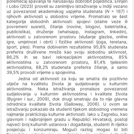
poremećaj spavanja te narušavaju dobrobit pojedinca.
Erinjeri
i Lobo (2023) proveli su zanimljivo istraživanje u Indiji vezano
uz povezanost akademskog uspjeha studenata (
N
= 167) i
njihovih aktivnosti u slobodno vrijeme. Promatralo se šest
kategorija slobodnih aktivnosti: spojevi (stalne veze ili
povremeni susreti), čitanje (novine, blogovi, beletristika,
publicistika), druženje (whatsapp, instagram, linkedin),
aktivnosti u zatvorenom prostoru (slušanje glazbe, online
igre, umjetnost i obrt) i fizičke aktivnosti (joga, teretana,
sport, ples). Prema dobivenim rezultatima 95,8% studenata
preferira društvene mreže kao svoju slobodnu aktivnost,
86,2% ih se bavi rekreacijskim aktivnostima, 85%
aktivnostima u zatvorenom prostoru, 81,4% tjelesnim
aktivnostima, 68,2% studenata preferira čitanje, a samo
39,5% provodi vrijeme u spojevima.
Jedna od aktivnosti za koju se smatra da pozitivno
utječe na kvalitetu života je sudjelovanje u kulturnim
aktivnostima. Neka istraživanja pronalaze povezanost
sudjelovanja u kulturnim aktivnostima i kvalitete života
(Bygren i sur., 2009), dok drugi smatraju da to nije glavna
odrednica kvalitete života (Galloway, 2006). U ovom se
istraživanju pokazalo da studenti tijekom slobodnog vremena
najmanje prakticiraju kulturne aktivnosti.
Iako u Zagrebu, kao
glavnom i najbrojnijem gradu u Republici Hrvatskoj, postoji
najveći broj kulturnih ustanova i događanja, studenti ih rijetko
posjećuju i konzumiraju. Mogući razlog mogao bi biti