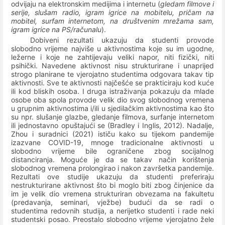
odvijaju na elektronskim medijima i internetu (
gledam filmove i
serije,
slušam radio,
igram igrice na mobitelu, pričam na
mobitel, surfam internetom, na društvenim mrežama sam,
igram igrice na PS/računalu
).
Dobiveni rezultati ukazuju da studenti provode
slobodno vrijeme najviše u aktivnostima koje su im ugodne,
ležerne i koje ne zahtijevaju veliki napor, niti fizički, niti
psihički. Navedene aktivnost nisu strukturirane i unaprijed
strogo planirane te vjerojatno studentima odgovara takav tip
aktivnosti. Sve te aktivnosti najčešće se prakticiraju kod kuće
ili kod bliskih osoba. I druga istraživanja pokazuju da mlade
osobe oba spola provode velik dio svog slobodnog vremena
u grupnim aktivnostima i/ili u sjedilačkim aktivnostima kao što
su npr. slušanje glazbe, gledanje filmova, surfanje internetom
ili jednostavno opuštajući se (Bradley i Inglis, 2012). Nadalje,
Zhou i suradnici (2021) ističu kako su tijekom pandemije
izazvane COVID-19, mnoge tradicionalne aktivnosti u
slobodno vrijeme bile ograničene zbog socijalnog
distanciranja. Moguće je da se takav način korištenja
slobodnog vremena prolongirao i nakon završetka pandemije.
Rezultati ove studije ukazuju da studenti preferiraju
nestrukturirane aktivnost što bi moglo biti zbog činjenice da
im je velik dio vremena strukturiran obvezama na fakultetu
(predavanja, seminari, vježbe) budući da se radi o
studentima redovnih studija, a nerijetko studenti i rade neki
studentski posao. Preostalo slobodno vrijeme vjerojatno žele