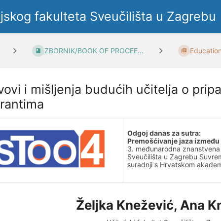
ljskog fakulteta Sveučilišta u Zagrebu
ZBORNIK/BOOK OF PROCEE...
Education 
vovi i mišljenja budućih učitelja o prip
rantima
Odgoj danas za sutra:
Premošćivanje jaza između u
3. međunarodna znanstvena i 
Sveučilišta u Zagrebu Suvr
suradnji s Hrvatskom akadem
Željka Knežević, Ana K