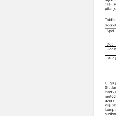
cijeli 
pitanj
Tablica
Sociod
Spol
Dob
Godin
Studi
U grup
Studen
interv
metoda
uzorku
koji o
kompet
sudion