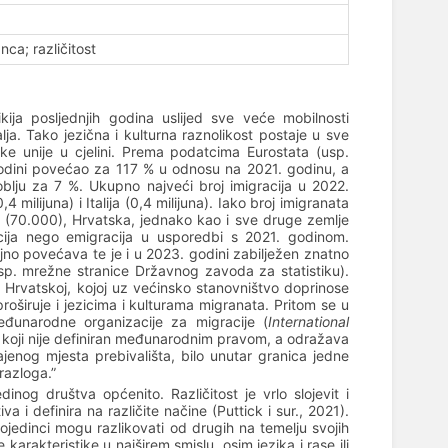
nca; različitost
kija posljednjih godina uslijed sve veće mobilnosti
ja. Tako jezična i kulturna raznolikost postaje u sve
ke unije u cjelini. Prema podatcima Eurostata (usp.
godini povećao za 117 % u odnosu na 2021. godinu, a
oblju za 7 %. Ukupno najveći broj imigracija u 2022.
 milijuna) i Italija (0,4 milijuna). Iako broj imigranata
e (70.000), Hrvatska, jednako kao i sve druge zemlje
cija nego emigracija u usporedbi s 2021. godinom.
jno povećava te je i u 2023. godini zabilježen znatno
sp. mrežne stranice Državnog zavoda za statistiku).
u Hrvatskoj, kojoj uz većinsko stanovništvo doprinose
proširuje i jezicima i kulturama migranata. Pritom se u
đunarodne organizacije za migracije (
International
m, koji nije definiran međunarodnim pravom, a odražava
jenog mjesta prebivališta, bilo unutar granica jedne
 razloga.”
dinog društva općenito. Različitost je vrlo slojevit i
a i definira na različite načine (Puttick i sur., 2021).
pojedinci mogu razlikovati od drugih na temelju svojih
 karakteristike u najširem smislu, osim jezika i rase ili