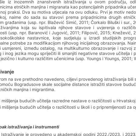
šle iz inozemnih znanstvenih istraživanja u ovom području, odl
nicima etničkih manjina i migranata kao potencijalnih pripadnika učeni
noj praksi. Dva su motiva utjecala na ovu odluku. Prvi je motiv nedos
koj, naime do sada su stavovi prema pripadnicima drugih etničkih
im građanima (usp. npr. Blažević Simić, 2011; Čorkalo Biluški i sur., 201
aživanjima koja su ispitivala njihove stavove i uvjerenja o različi
itosti (usp. npr. Baranović i Jugović, 2011; Filipović, 2015; Knežević, 
sokoškolske nastavnice, koje sudjeluju u izradi studijskih progr
alne potrebe za modifikacijom njihovog inicijalnog obrazovanja. N
ji usmjereni, između ostalog, na multikulturno obrazovanje i razvoj 
 i inog jezika mogu spriječiti ili smanjiti negativne stavove učitelja i
 jezično i kulturno različitim učenicima (usp. Youngs i Youngs, 2001; W
živanje
rom na sve prethodno navedeno, ciljevi provedenog istraživanja bili s
omoću Bogradusove skale socijalne distance istražiti stavove buduć
tničkih manjina i migrantima.
ti mišljenja budućih učitelja razredne nastave o različitosti u Hrvatsko
i mišljenja budućih učitelja o različitosti u školi i o pripremljenosti za 
ak istraživanja i instrumenti
Istraživanje je provedeno u akademskoj godini 2022./2023. i 2023.