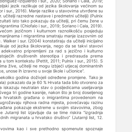
Rodriguez-Izquierdo i sur., 2020; Soriano i Cala, 2019;
jski jezik razlikuje od jezika školovanja većinom su
ylor i sur., 2016). Manje razlike u stavovima utvrđene su
učitelji razredne nastave i predmetni učitelji) (Pulnix
ultati isto tako pokazuju da učitelji, pri čemu žene u
rantima (Chiofalo i sur., 2019; Soriano i Cala, 2019).
s većom jezičnom i kulturnom raznolikošću posjeduju
im manjinama i migrantima smatraju manje izazovnim od
Walker i sur. (2004) konstatiraju da učitelji inicijalno
ikuje od jezika školovanja, nego da se takvi stavovi
a adekvatno pripremljeni za rad s jezično i kulturno
ostojećih društvenih stereotipa i predrasuda prema
 u tom kontekstu (Pettit, 2011; Pulnix i sur., 2015). S
jima žive, učitelji ne mogu izbjeći utjecaj dominantnih
e, unose ih izravno u svoje škole i učionice“.
nekoliko godina doživjeli određene promjene. Tako je
la)
pokazalo da je 60 % Hrvata tada bilo otvoreno za
e da iskazuju neutralan stav o posljedicama useljavanja
Svega tri godine kasnije, nakon što je broj doseljenog
ima hrvatskih građana o imigrantima provedenom na
ugrožavaju njihova radna mjesta, povećavaju razinu
a građana pokazuje ekstreme u svojim stavovima, zbog
utarnji list izjavljuje da se time riskira “izgradnja
nih migranata u hrvatsko društvo” (Jutarnji list, 12.
tavovima kao i sve prethodno spomenute spoznaje