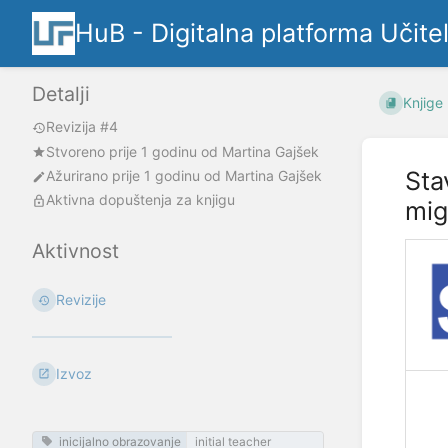
HuB - Digitalna platforma Učite
Detalji
Knjige
Revizija #4
Stvoreno
prije 1 godinu
od
Martina Gajšek
Sta
Ažurirano
prije 1 godinu
od
Martina Gajšek
Aktivna dopuštenja za knjigu
mig
Aktivnost
Revizije
Izvoz
inicijalno obrazovanje
initial teacher