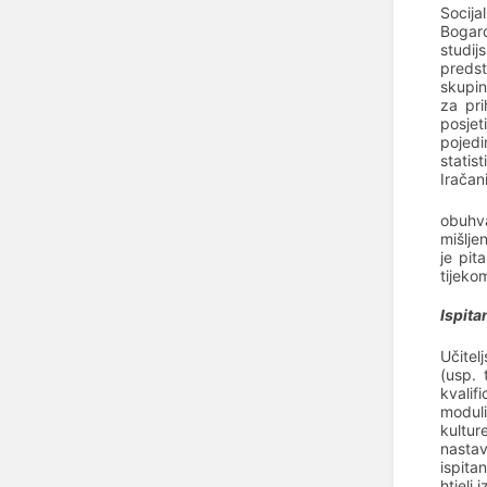
Socija
Bogard
studij
predst
skupin
za pri
posjet
pojedi
statist
Iračani
obuhva
mišlje
je pit
tijeko
Ispita
Učitel
(usp. 
kvalif
moduli
kultur
nastav
ispita
htjeli 