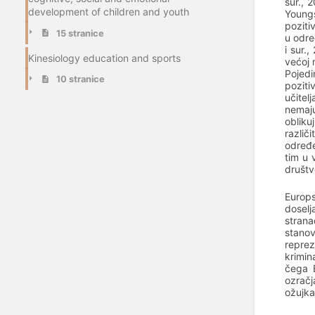
sur., 
development of children and youth
Youngs
poziti
15 stranice
u odre
i sur.
Kinesiology education and sports
većoj 
Pojedi
10 stranice
poziti
učitel
nemaju
obliku
različ
određe
tim u 
društv
Europs
doselj
strana
stano
reprez
krimin
čega E
ozračj
ožujka