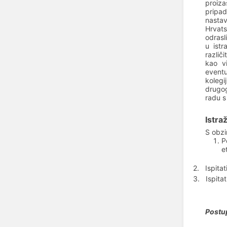
proiza
pripad
nastav
Hrvats
odrasl
u istr
različ
kao vi
eventu
kolegi
drugog
radu s
Istra
S obzi
P
e
2.
Ispita
3.
Ispitat
Postup