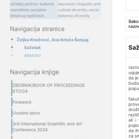
učitelja; jezična i kulturna
education; linguistic and
raznolikost; socijalna
cultural diversity; social
distanca; različitost
distance; diversity
Sekci
razn
Navigacija stranice
Željka Knežević, Ana Krleža Šenjug
Saž
Sažetak
Abstract
razn
Navigacija knjige
uspj
da je
budu
ZBORNIK/BOOK OF PROCEEDINGS
popul
STOO4
faku
Foreword
prove
društ
Uvodno slovo
razli
ali i
3rd International Scientific and Art
pojed
Conference 2024
da ih
za sn