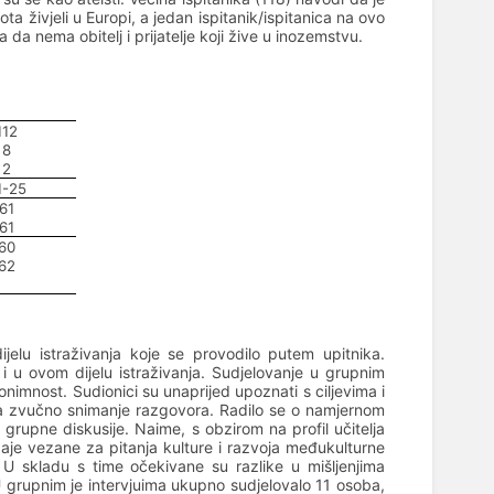
ota živjeli u Europi, a jedan ispitanik/ispitanica na ovo
 da nema obitelj i prijatelje koji žive u inozemstvu.
112
8
2
1-25
61
61
60
62
dijelu istraživanja koje se provodilo putem upitnika.
 u ovom dijelu istraživanja. Sudjelovanje u grupnim
onimnost. Sudionici su unaprijed upoznati s ciljevima i
 za zvučno snimanje razgovora. Radilo se o namjernom
upne diskusije. Naime, s obzirom na profil učitelja
žaje vezane za pitanja kulture i razvoja međukulturne
. U skladu s time očekivane su razlike u mišljenjima
 U grupnim je intervjuima ukupno sudjelovalo 11 osoba,