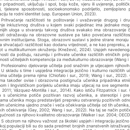
e pripadnosti, uključuju i spol, boju kože, vjeru ili uvjerenje, politič
i, tjelesne sposobnosti, socioekonomsko podrijetlo, zemljopisno 
taciju te rodni identitet (usp. European Union, 2023).
Prihvaćanje različitosti te poštovanje i uvažavanje drugog i dru
nje inkluzivnog društva u kojem svaki pojedinac ima jednake mog
nijih uloga u stvaranju takvog društva svakako ima obrazovanje č
sti odražavaju na obrazovne sustave pa tako povećana različitost
vnim institucijama. Stoga, obrazovni sustavi s jedne strane moraju 
 shvaćajući različitost kao dodanu vrijednost, a ne kao prepreku, a
ot u multikulturnom okruženju (Knežević, 2024). Uspjeh navedenoga u 
osti da poštuju, razumiju i prihvate učenike različitih etničkih prip
enosti učiteljskih kompetencija za međukulturno obrazovanje (Wang i s
Profesionalno djelovanje učitelja pod snažnim je utjecajem njihovi
 U skladu s time i uspješna integracija jezično i kulturno različitih
ima učitelja prema njima (Chiofalo i sur., 2019; Wang i sur., 2022).
jima također ovise i obrazovna postignuća učenika pripadnika etnič
nom i lingvističkom porijeklu učenika imaju utjecaj na sve segmente
, 2011; V
á
zquez-Montilla i sur., 2014). Kako ističu Fitzpatrick i sur
ja s učenicima potiče pozitivan razvoj učenika, a stereotipi i p
ama učenika mogu predstavljati prepreku ostvarenju pozitivnih odnos
itim učenicima ujedno znače i veća očekivanja učitelja od tih učenika
kih očekivanja (Gay, 2002; Wang i sur., 2022). Na taj se način potiče
ućnosti za njihovo kvalitetno obrazovanje (Walker i sur. 2004; OECD
S obzirom na njihovu važnost za školski uspjeh i integraciju jezično i
koj populaciji bili su do sada predmet brojnih znanstvenih istraživan