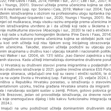
2020; Fine-Davis i Faas, 2014; Forrest i sur., 2017; Lee i sur., 2007; 
 i Youngs, 2001). Stavovi učitelja prema učenicima kojima se obitel
vni ili neutralni (usp. npr. Soriano i Cala, 2019; Walker i sur. 2004; Ta
đenim istraživanjima s obzirom na profesionalnu ulogu ispitanika (npr. 
, 2015; Rodriguez-Izquierdo i sur., 2020; Youngs i Youngs, 2001). Rez
mjeri od muškaraca, imaju visoku razinu empatije prema učenicima imig
nim istraživanjima utvrđeno je i da učitelji koji rade u školama 
vnije multikulturne stavove (Abacioglu i sur., 2020) te rad s etničk
ja koji rade u kulturno homogenijim školama (Fine Davis i Faas, 2014). 
 negativne stavove prema učenicima kojima se obiteljski jezik razl
ju kod onih učitelja koji nisu tijekom svog inicijalnog obrazovanj
itim učenicima. Također, stavovi učitelja podložni su utjecaju p
nim skupinama u društvu kao i utjecaju lokalnih i nacionalnih politika
vezi Walker i sur. (2004, str. 131) ističu: „kao članovi zajednica u ko
enih stavova. Kada učitelji internaliziraju dominantne društvene poruk
U Hrvatskoj su društveni stavovi prema imigrantima u posljednjih 
ko društveno istraživanje iz 2021. godine
(mrežne stranice ESS Porta
avanje stranaca, uključujući one koji su rasno i etnički različiti, t
ca na uvjete života u Hrvatskoj (usp. Faktograf, 23. veljače 2024.). 
vništva u Republiku Hrvatsku porastao, u istraživanju o stavov
entativnom uzorku, trećina građana Hrvatske smatra da imigranti 
ala i narušavaju socijalni sustav u zemlji. Pritom, gotovo polovic
rik Brezovec, jedan od provoditelja istraživanja, za dnevne novine J
a koje onemogućava dijalog i bilo kakvu funkcionalnu integraciju rad
 2024.).
Imajući na umu podložnost učitelja dominantnim društvenim s