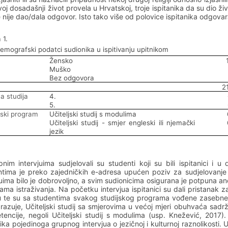
svoj dosadašnji život provela u Hrvatskoj, troje ispitanika da su dio živ
e nije dao/dala odgovor. Isto tako više od polovice ispitanika odgovara
 1.
emografski podatci sudionika u ispitivanju upitnikom
Žensko
Muško
Bez odgovora
2
a studija
4.
5.
jski program
Učiteljski studij s modulima
Učiteljski studij - smjer engleski ili njemački
jezik
nim intervjuima sudjelovali su studenti koji su bili ispitanici i u 
tima je preko zajedničkih e-adresa upućen poziv za sudjelovanje i
juima bilo je dobrovoljno, a svim sudionicima osigurana je potpuna an
ma istraživanja. Na početku intervjua ispitanici su dali pristanak
 te su sa studentima svakog studijskog programa vođene zasebne gr
brazuje, Učiteljski studij sa smjerovima u većoj mjeri obuhvaća sadr
encije, negoli Učiteljski studij s modulima (usp. Knežević, 2017)
ika pojedinoga grupnog intervjua o jezičnoj i kulturnoj raznolikosti.