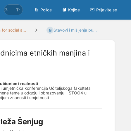
Police
Knjige
Prijavite se
for social a...
Stavovi i mišljenja bu...
adnicima etničkih manjina i
čionice i realnosti
umjetnička konferencija Učiteljskoga fakulteta
emene teme u odgoju i obrazovanju – STOO4 u
ijom znanosti i umjetnosti
rleža Šenjug