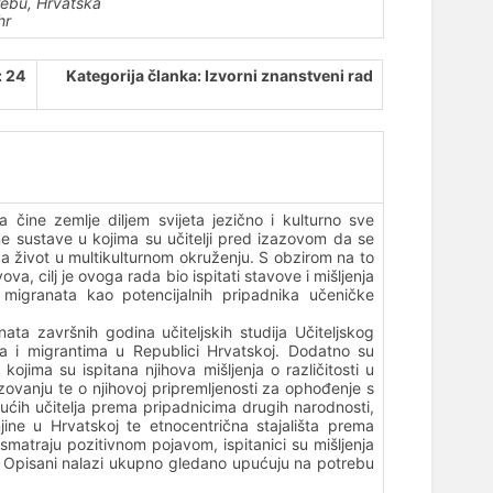
grebu, Hrvatska
hr
: 24
Kategorija članka: Izvorni znanstveni rad
a čine zemlje diljem svijeta jezično i kulturno sve
e sustave u kojima su učitelji pred izazovom da se
a život u multikulturnom okruženju.
S obzirom na to
va, cilj je ovoga rada bio ispitati stavove i mišljenja
 migranata kao potencijalnih pripadnika učeničke
ta završnih godina učiteljskih studija Učiteljskog
a i migrantima u Republici Hrvatskoj. Dodatno su
ojima su ispitana njihova mišljenja o različitosti u
azovanju te o njihovoj pripremljenosti za ophođenje s
dućih učitelja prema pripadnicima drugih narodnosti,
njine u Hrvatskoj te etnocentrična stajališta prema
matraju pozitivnom pojavom, ispitanici su mišljenja
ima. Opisani nalazi ukupno gledano upućuju na potrebu