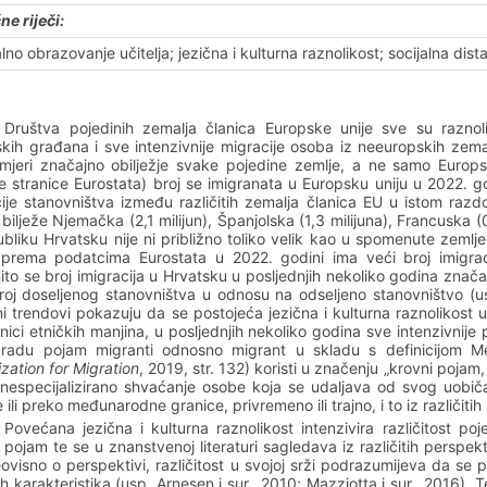
ne riječi:
jalno obrazovanje učitelja; jezična i kulturna raznolikost; socijalna dista
Društva pojedinih zemalja članica Europske unije sve su raznoli
kih građana i sve intenzivnije migracije osoba iz neeuropskih zemal
mjeri značajno obilježje svake pojedine zemlje, a ne samo Europs
 stranice Eurostata) broj se imigranata u Europsku uniju u 2022. 
ije stanovništva između različitih zemalja članica EU u istom razd
bilježe Njemačka (2,1 milijun), Španjolska (1,3 milijuna), Francuska (0,4
bliku Hrvatsku nije ni približno toliko velik kao u spomenute zemlj
, prema podatcima Eurostata u 2022. godini ima veći broj imigra
to se broj imigracija u Hrvatsku u posljednjih nekoliko godina znača
roj doseljenog stanovništva u odnosu na odseljeno stanovništvo (u
i trendovi pokazuju da se postojeća jezična i kulturna raznolikost 
nici etničkih manjina, u posljednjih nekoliko godina sve intenzivnije 
radu pojam migranti odnosno migrant u skladu s definicijom Me
zation for Migration
, 2019, str. 132) koristi u značenju „krovni poja
nespecijalizirano shvaćanje osobe koja se udaljava od svog uobiča
 ili preko međunarodne granice, privremeno ili trajno, i to iz različitih
Povećana jezična i kulturna raznolikost intenzivira različitost poje
 pojam te se u znanstvenoj literaturi sagledava iz različitih perspektiv
eovisno o perspektivi, različitost u svojoj srži podrazumijeva da se 
h karakteristika (usp. Arnesen i sur., 2010; Mazziotta i sur., 2016). Te