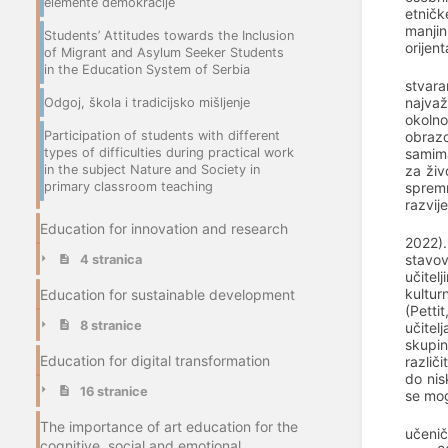
elemente demokracije
etničk
manjin
Students’ Attitudes towards the Inclusion
orijen
of Migrant and Asylum Seeker Students
in the Education System of Serbia
stvara
najvaž
Odgoj, škola i tradicijsko mišljenje
okolno
obrazo
Participation of students with different
samima
types of difficulties during practical work
za živ
in the subject Nature and Society in
spremn
primary classroom teaching
razvij
Education for innovation and research
2022).
stavov
4 stranica
učitel
kultur
Education for sustainable development
(Pettit
8 stranice
učitel
skupin
Education for digital transformation
različ
do nis
16 stranice
se mog
The importance of art education for the
učenič
cognitive, social and emotional