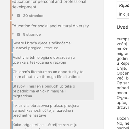
Education for personal and professional
Ključ
development
inici
20 stranice
Education for social and cultural diversity
Uvod
9 stranice
europs
Sestre i braća djece s teškoćama:
većoj 
sustavni pregled literature
mrežne
migrac
Asistivna tehnologija u obrazovanju
godini 
učenika s teškoćama u razvoju
u Repu
Unije
Children's literature as an opportunity to
Općeni
learn about love through life situations
veći b
Opisan
Stavovi i mišljenja budućih učitelja o
pripad
pripadnicima etničkih manjina i
ovom 
migrantima
Organi
opće, 
Inkluzivna obrazovna praksa: procjena
države
samoefikasnosti učitelja razredne i
predmetne nastave
složen
No
, n
Kako odgojiteljice i učiteljice razumiju
osobni