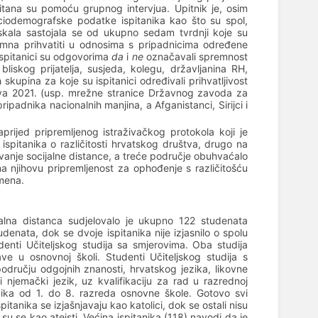
spitana su pomoću grupnog intervjua. Upitnik je, osim
ociodemografske podatke ispitanika kao što su spol,
a skala sastojala se od ukupno sedam tvrdnji koje su
remna prihvatiti u odnosima s pripadnicima određene
 Ispitanici su odgovorima
da
i
ne
označavali spremnost
iskog prijatelja, susjeda, kolegu, državljanina RH,
skupina za koje su ispitanici određivali prihvatljivost
tva 2021. (usp. mrežne stranice Državnog zavoda za
pripadnika nacionalnih manjina, a Afganistanci, Sirijci i
prijed pripremljenog istraživačkog protokola koji je
spitanika o različitosti hrvatskog društva, drugo na
tivanje socijalne distance, a treće područje obuhvaćalo
e na njihovu pripremljenost za ophođenje s različitošću
emena.
ijalna distanca sudjelovalo je ukupno 122 studenata
denata, dok se dvoje ispitanika nije izjasnilo o spolu
udenti Učiteljskog studija sa smjerovima. Oba studija
ave u osnovnoj školi. Studenti Učiteljskog studija s
području odgojnih znanosti, hrvatskog jezika, likovne
li njemački jezik, uz kvalifikaciju za rad u razrednoj
ezika od 1. do 8. razreda osnovne škole. Gotovo svi
itanika se izjašnjavaju kao katolici, dok se ostali nisu
ili su se kao ateisti. Većina ispitanika (118) navodi da je