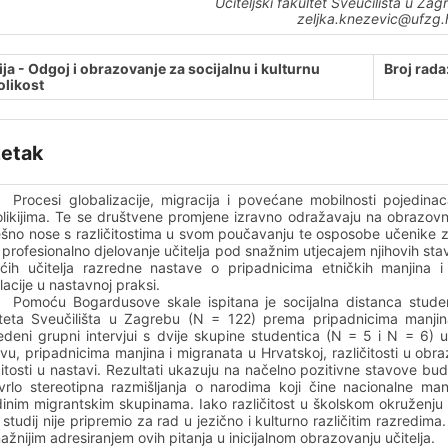
Učiteljski fakultet Sveučilišta u Za
zeljka.knezevic@ufzg.
ja - Odgoj i obrazovanje za socijalnu i kulturnu
Broj rada
olikost
etak
Procesi globalizacije, migracija i povećane mobilnosti pojedinac
olikijima. Te se društvene promjene izravno odražavaju na obrazovn
ešno nose s različitostima u svom poučavanju te osposobe učenike z
 profesionalno djelovanje učitelja pod snažnim utjecajem njihovih stavo
ćih učitelja razredne nastave o pripadnicima etničkih manjina i
acije u nastavnoj praksi.
Pomoću Bogardusove skale ispitana je socijalna distanca studena
lteta Sveučilišta u Zagrebu (N = 122) prema pripadnicima manjin
deni grupni intervjui s dvije skupine studentica (N = 5 i N = 6) u k
vu, pripadnicima manjina i migranata u Hrvatskoj, različitosti u obr
čitosti u nastavi. Rezultati ukazuju na načelno pozitivne stavove bu
 vrlo stereotipna razmišljanja o narodima koji čine nacionalne ma
inim migrantskim skupinama. Iako različitost u školskom okruženju s
 studij nije pripremio za rad u jezično i kulturno različitim razred
ažnijim adresiranjem ovih pitanja u inicijalnom obrazovanju učitelja.