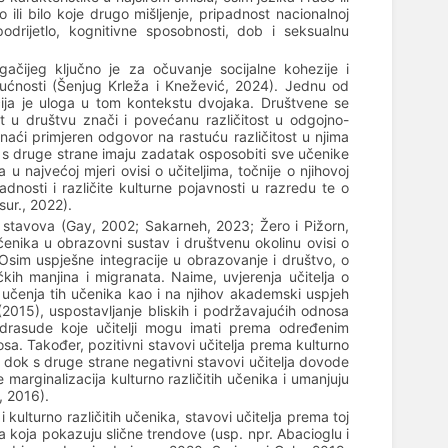
ko ili bilo koje drugo mišljenje, pripadnost nacionalnoj
podrijetlo, kognitivne sposobnosti, dob i seksualnu
gačijeg ključno je za očuvanje socijalne kohezije i
ućnosti (Šenjug Krleža i Knežević, 2024). Jednu od
ija je uloga u tom kontekstu dvojaka. Društvene se
 u društvu znači i povećanu različitost u odgojno-
naći primjeren odgovor na rastuću različitost u njima
 s druge strane imaju zadatak osposobiti sve učenike
najvećoj mjeri ovisi o učiteljima, točnije o njihovoj
adnosti i različite kulturne pojavnosti u razredu te o
ur., 2022).
h stavova (Gay, 2002; Sakarneh, 2023; Žero i Pižorn,
 učenika u obrazovni sustav i društvenu okolinu ovisi o
 Osim uspješne integracije u obrazovanje i društvo, o
kih manjina i migranata. Naime, uvjerenja učitelja o
 učenja tih učenika kao i na njihov akademski uspjeh
. (2015), uspostavljanje bliskih i podržavajućih odnosa
redrasude koje učitelji mogu imati prema određenim
a. Također, pozitivni stavovi učitelja prema kulturno
, dok s druge strane negativni stavovi učitelja dovode
 marginalizacija kulturno različitih učenika i umanjuju
, 2016).
 kulturno različitih učenika, stavovi učitelja prema toj
ja koja pokazuju slične trendove (usp. npr. Abacioglu i