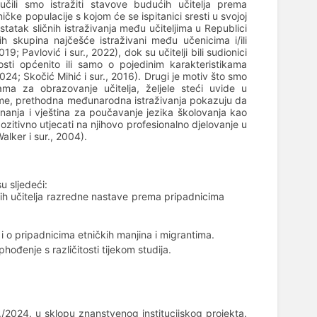
učili smo istražiti stavove budućih učitelja prema
čke populacije s kojom će se ispitanici sresti u svojoj
tatak sličnih istraživanja među učiteljima u Republici
 skupina najčešće istraživani među učenicima i/ili
9; Pavlović i sur., 2022), dok su učitelji bili sudionici
tosti općenito ili samo o pojedinim karakteristikama
2024; Skočić Mihić i sur., 2016). Drugi je motiv što smo
ama za obrazovanje učitelja, željele steći uvide u
aime, prethodna međunarodna istraživanja pokazuju da
znanja i vještina za poučavanje jezika školovanja kao
 pozitivno utjecati na njihovo profesionalno djelovanje u
alker i sur., 2004).
u sljedeći:
ih učitelja razredne nastave prema pripadnicima
j i o pripadnicima etničkih manjina i migrantima.
ophođenje s različitosti tijekom studija.
/2024. u sklopu znanstvenog institucijskog projekta.