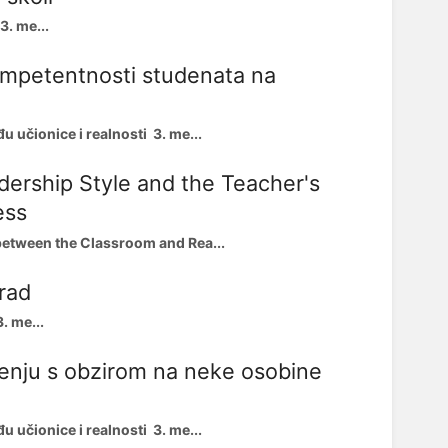
. me...
ompetentnosti studenata na
 učionice i realnosti 3. me...
adership Style and the Teacher's
ess
etween the Classroom and Rea...
Grad
. me...
ženju s obzirom na neke osobine
 učionice i realnosti 3. me...