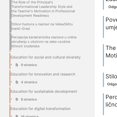
The Role of the Principal's
Odgoj
Transformational Leadership Style and
the Teacher's Motivation in Professional
Development Readiness
Pove
Stilovi humora u nastavi na Veleučilištu
umj
Ivanić-Grad
Percepcija karakteristika nastave u online
okruženju s obzirom na neke osobine
ličnosti studenata
The 
Moti
Education for social and cultural diversity
9 stranice
Education for innovation and research
Stil
4 stranica
Odgoj 
Education for sustainable development
Perc
8 stranice
ličn
Education for digital transformation
16 stranice