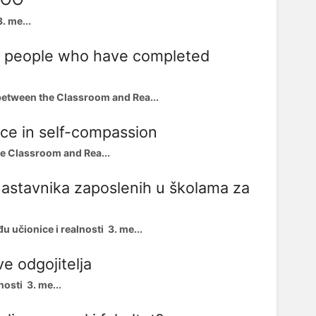
. me...
g people who have completed
etween the Classroom and Rea...
nce in self-compassion
e Classroom and Rea...
nastavnika zaposlenih u školama za
 učionice i realnosti 3. me...
ve odgojitelja
osti 3. me...