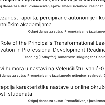
 danas za sutra: Premošćivanje jaza između učionice i realnosti 3
zanost raporta, percipirane autonomije i k
etničkim akademijama
Odgoj danas za sutra: Premošćivanje jaza između
Role of the Principal's Transformational Le
vation in Professional Development Readin
Teaching (Today for) Tomorrow: Bridging the Gap b
ovi humora u nastavi na Veleučilištu Ivanić-
danas za sutra: Premošćivanje jaza između učionice i realnosti 3
epcija karakteristika nastave u online okru
osti studenata
Odgoj danas za sutra: Premošćivanje jaza između