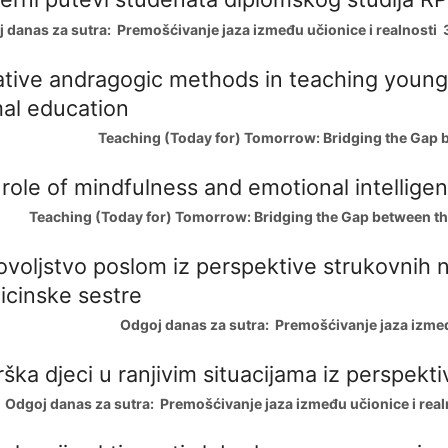
danas za sutra: Premošćivanje jaza između učionice i realnosti 3
ative andragogic methods in teaching youn
al education
Teaching (Today for) Tomorrow: Bridging the Gap b
role of mindfulness and emotional intellige
Teaching (Today for) Tomorrow: Bridging the Gap between th
voljstvo poslom iz perspektive strukovnih 
cinske sestre
Odgoj danas za sutra: Premošćivanje jaza između
ška djeci u ranjivim situacijama iz perspekti
Odgoj danas za sutra: Premošćivanje jaza između učionice i realn