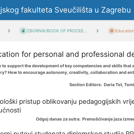
ljskog fakulteta Sveučilišta u Zagrebu
ZBORNIK/BOOK OF PROCEE...
Education
ation for personal and professional 
 to support the development of key competencies and skills that ar
ry? How to encourage autonomy, creativity, collaboration and e
Section Editors:
Daria Tot, Tomi
ološki pristup oblikovanju pedagogijskih vrije
ućnosti
Odgoj danas za sutra: Premošćivanje jaza između
jerni putevi studenata diplomskog studija 