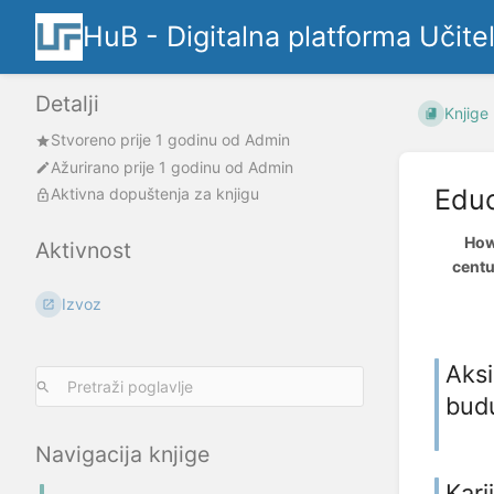
HuB - Digitalna platforma Učite
Detalji
Knjige
Stvoreno
prije 1 godinu
od
Admin
Ažurirano
prije 1 godinu
od
Admin
Educ
Aktivna dopuštenja za knjigu
How
Aktivnost
centu
Izvoz
Aksi
bud
Navigacija knjige
Kari