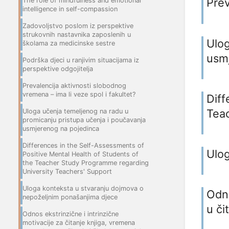
Prev
The role of mindfulness and emotional
intelligence in self-compassion
Zadovoljstvo poslom iz perspektive
strukovnih nastavnika zaposlenih u
Ulog
školama za medicinske sestre
usm
Podrška djeci u ranjivim situacijama iz
perspektive odgojitelja
Prevalencija aktivnosti slobodnog
vremena – ima li veze spol i fakultet?
Diff
Teac
Uloga učenja temeljenog na radu u
promicanju pristupa učenja i poučavanja
usmjerenog na pojedinca
Differences in the Self-Assessments of
Ulog
Positive Mental Health of Students of
the Teacher Study Programme regarding
University Teachers' Support
Uloga konteksta u stvaranju dojmova o
Odno
nepoželjnim ponašanjima djece
u či
Odnos ekstrinzične i intrinzične
motivacije za čitanje knjiga, vremena