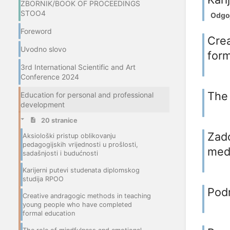
ZBORNIK/BOOK OF PROCEEDINGS
STOO4
Odgoj 
Foreword
Cre
Uvodno slovo
form
3rd International Scientific and Art
Conference 2024
The 
Education for personal and professional
development
20 stranice
Zado
Aksiološki pristup oblikovanju
pedagogijskih vrijednosti u prošlosti,
medi
sadašnjosti i budućnosti
Karijerni putevi studenata diplomskog
studija RPOO
Podr
Creative andragogic methods in teaching
young people who have completed
formal education