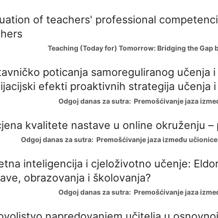
uation of teachers' professional competenci
chers
Teaching (Today for) Tomorrow: Bridging the Gap b
avničko poticanja samoreguliranog učenja i 
jacijski efekti proaktivnih strategija učenja
Odgoj danas za sutra: Premošćivanje jaza između
jena kvalitete nastave u online okruženju – 
Odgoj danas za sutra: Premošćivanje jaza između učionice i 
tna inteligencija i cjeloživotno učenje: Eldo
ave, obrazovanja i školovanja?
Odgoj danas za sutra: Premošćivanje jaza između
voljstvo napredovanjem učitelja u osnovnoj