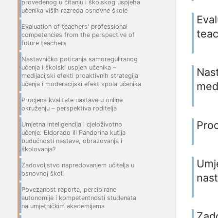
provedenog u čitanju i školskog uspjeha
učenika viših razreda osnovne škole
Eval
Evaluation of teachers' professional
tea
competencies from the perspective of
future teachers
Nastavničko poticanja samoreguliranog
učenja i školski uspjeh učenika –
Nast
medijacijski efekti proaktivnih strategija
medi
učenja i moderacijski efekt spola učenika
Procjena kvalitete nastave u online
okruženju – perspektiva roditelja
Proc
Umjetna inteligencija i cjeloživotno
učenje: Eldorado ili Pandorina kutija
budućnosti nastave, obrazovanja i
školovanja?
Umje
Zadovoljstvo napredovanjem učitelja u
osnovnoj školi
nast
Povezanost raporta, percipirane
autonomije i kompetentnosti studenata
na umjetničkim akademijama
Zado