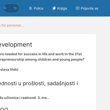
Police
Knjige
Prijavite se
 for personal...
development
e needed for success in life and work in the 21st
ntrepreneurship among children and young people?
slava Vidić
dnosti u prošlosti, sadašnjosti i
 učionice i realnosti 3. me...
RPOO