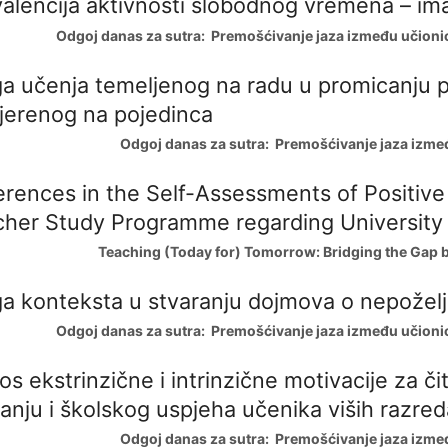
alencija aktivnosti slobodnog vremena – ima 
Odgoj danas za sutra: Premošćivanje jaza između učionice 
a učenja temeljenog na radu u promicanju p
jerenog na pojedinca
Odgoj danas za sutra: Premošćivanje jaza između
erences in the Self-Assessments of Positive
her Study Programme regarding University
Teaching (Today for) Tomorrow: Bridging the Gap b
a konteksta u stvaranju dojmova o nepožel
Odgoj danas za sutra: Premošćivanje jaza između učionice 
s ekstrinzične i intrinzične motivacije za 
tanju i školskog uspjeha učenika viših razre
Odgoj danas za sutra: Premošćivanje jaza između