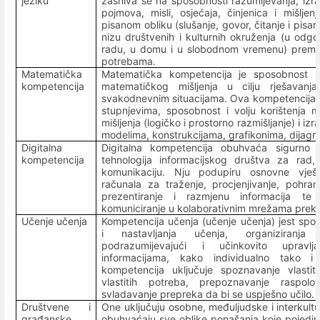
jeziku
zasniva se na sposobnosti razumijevanja, izr
pojmova, misli, osjećaja, činjenica i mišlj
pisanom obliku (slušanje, govor, čitanje i pis
nizu društvenih i kulturnih okruženja (u odgoj
radu, u domu i u slobodnom vremenu) prema v
potrebama.
Matematička
Matematička kompetencija je sposobnost ra
kompetencija
matematičkog mišljenja u cilju rješavan
svakodnevnim situacijama. Ova kompetencija ukl
stupnjevima, sposobnost i volju korištenja 
mišljenja (logičko i prostorno razmišljanje) i i
modelima, konstrukcijama, grafikonima, dijagr
Digitalna
Digitalna kompetencija obuhvaća sigurno i 
kompetencija
tehnologija informacijskog društva za rad,
komunikaciju. Nju podupiru osnovne vješti
računala za traženje, procjenjivanje, pohranj
prezentiranje i razmjenu informacija te
komuniciranje u kolaborativnim mrežama preko
Učenje učenja
Kompetencija učenja (učenje učenja) jest spo
i nastavljanja učenja, organiziranja 
podrazumijevajući i učinkovito uprav
informacijama, kako individualno tako
kompetencija uključuje spoznavanje vlasti
vlastitih potreba, prepoznavanje raspolo
svladavanje prepreka da bi se uspješno učilo.
Društvene i
One uključuju osobne, međuljudske i interkultu
građanske
obuhvaćaju sve oblike ponašanja koje pojedin