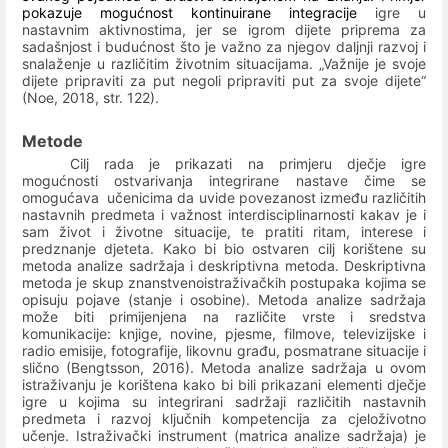
pokazuje mogućnost kontinuirane integracije
igre u
nastavnim aktivnostima, jer se igrom dijete priprema za
sadašnjost i budućnost što je važno za njegov daljnji razvoj i
snalaženje u različitim životnim situacijama. „
Važnije je svoje
dijete pripraviti za put negoli pripraviti put za svoje dijete“
(Noe, 2018, str. 122).
Metode
Cilj rada je prikazati na primjeru dječje igre
mogućnosti ostvarivanja integrirane nastave čime se
omogućava
učenicima da uvide povezanost između različitih
nastavnih predmeta i važnost interdisciplinarnosti kakav je i
sam život i životne situacije, te pratiti ritam, interese i
predznanje djeteta. Kako bi bio ostvaren cilj korištene su
metoda analize sadržaja i deskriptivna metoda.
Deskriptivna
metoda je skup znanstvenoistraživačkih postupaka kojima se
opisuju pojave (stanje i osobine).
Metoda analize sadržaja
može biti primijenjena na različite vrste i sredstva
komunikacije: knjige, novine, pjesme, filmove, televizijske i
radio emisije, fotografije, likovnu građu, posmatrane situacije i
slično (Bengtsson, 2016).
Metoda analize sadržaja u ovom
istraživanju je korištena kako bi bili prikazani elementi dječje
igre u kojima su integrirani sadržaji različitih nastavnih
predmeta i razvoj ključnih kompetencija za cjeloživotno
učenje.
Istraživački instrument (matrica analize sadržaja) je