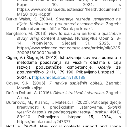
Rujan 10, 2024, s
https://www.montana.edu/extension/health/documents/
MT201003HR.pdf
Burke Walsh, K. (2004).
Stvaranje razreda usmjerenog na
dijete. Kurikulum za prvi razred osnovne škole
. Zagreb:
Pučko otvoreno učilište “Korak po korak”.
Bengtsson, M. (2016).
How to plan and perform a qualitative
study using content analysis
. NursingPlus Open 2, 8-
14. Pribavljeno, Siječanj 31, 2025, s
https://www.sciencedirect.com/science/article/pii/S235
2900816000029#bib9
Cigan, V. i Šlogar, H. (2012). Istraživanje stavova studenata o
metodama poučavanja na visokim čilištima u cilju
razvoja poduzetničke kompetencije.
Učenje za
poduzetništvo, 2
(1), 179-190. Pribavljeno Listopad 11,
2024, s
https://hrcak.srce.hr/130188
Covey, S.R. (2006).
7 navika uspješnih obitelji
. Zagreb:
Mozaik knjiga.
Došen Dobud, A. (2016).
Dijete-istraživač i stvaralac
. Zagreb:
Alinea.
Đuranović, M., Klasnić, I., Matešić, I. (2020). Poticanje dječje
kreativnosti u predškolskim ustanovama.
Školski
vjesnik: časopis za pedagogijsku teoriju i praksu
. 49(1),
89-110.
Pribavljeno Listopad 15, 2024, s
https://hrcak.srce.hr/247377
Hoff, E. (2006). How social contexts support and shape