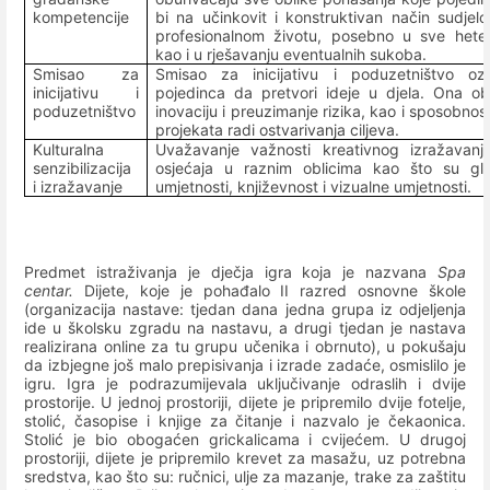
kompetencije
bi na učinkovit i konstruktivan način sudje
profesionalnom životu, posebno u sve heter
kao i u rješavanju eventualnih sukoba.
Smisao za
Smisao za inicijativu i poduzetništvo o
inicijativu i
pojedinca da pretvori ideje u djela. Ona ob
poduzetništvo
inovaciju i preuzimanje rizika, kao i sposobnost
projekata radi ostvarivanja ciljeva.
Kulturalna
Uvažavanje važnosti kreativnog izražavanja
senzibilizacija
osjećaja u raznim oblicima kao što su gla
i izražavanje
umjetnosti, književnost i vizualne umjetnosti.
Predmet istraživanja je dječja igra koja je nazvana
Spa
centar.
Dijete, koje je pohađalo II razred osnovne škole
(organizacija nastave: tjedan dana jedna grupa iz odjeljenja
ide u školsku zgradu na nastavu, a drugi tjedan je nastava
realizirana online za tu grupu učenika i obrnuto), u pokušaju
da izbjegne još malo prepisivanja i izrade zadaće, osmislilo je
igru. Igra je podrazumijevala uključivanje odraslih i dvije
prostorije. U jednoj prostoriji, dijete je pripremilo dvije fotelje,
stolić, časopise i knjige za čitanje i nazvalo je čekaonica.
Stolić je bio obogaćen grickalicama i cvijećem. U drugoj
prostoriji, dijete je pripremilo krevet za masažu, uz potrebna
sredstva, kao što su: ručnici, ulje za mazanje, trake za zaštitu