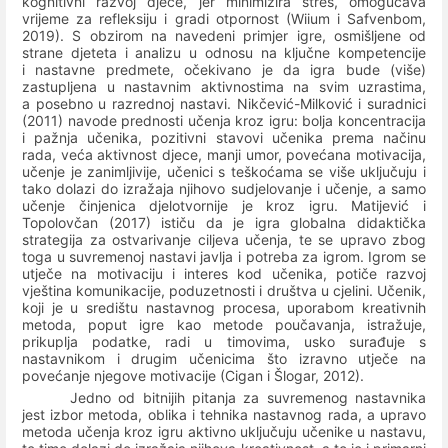
kognitivni razvoj djece, jer minimizira stres, omogućava
vrijeme za refleksiju i gradi otpornost (Wiium i Safvenbom,
2019). S obzirom na navedeni primjer igre, osmišljene od
strane djeteta i analizu u odnosu na ključne kompetencije
i nastavne predmete, očekivano je da igra bude (više)
zastupljena u nastavnim aktivnostima na svim uzrastima,
a posebno u razrednoj nastavi.
Nikčević-Milković i suradnici
(2011) navode prednosti učenja kroz igru: bolja koncentracija
i pažnja učenika, pozitivni stavovi učenika prema načinu
rada, veća aktivnost djece, manji umor, povećana motivacija,
učenje je zanimljivije, učenici s teškoćama se više uključuju i
tako dolazi do izražaja njihovo sudjelovanje i učenje, a samo
učenje činjenica djelotvornije je kroz igru. Matijević i
Topolovčan (2017) ističu da je igra globalna didaktička
strategija za ostvarivanje ciljeva učenja, te se upravo zbog
toga u suvremenoj nastavi javlja i potreba za igrom. Igrom se
utječe na motivaciju i interes kod učenika, potiče razvoj
vještina komunikacije, poduzetnosti i društva u cjelini. Učenik,
koji je u središtu nastavnog procesa, uporabom kreativnih
metoda, poput igre kao metode poučavanja, istražuje,
prikuplja podatke, radi u timovima, usko surađuje s
nastavnikom i drugim učenicima što izravno utječe na
povećanje njegove motivacije (Cigan i Šlogar, 2012).
Jedno od bitnijih pitanja za suvremenog nastavnika
jest izbor metoda, oblika i tehnika nastavnog rada, a upravo
metoda učenja kroz igru aktivno uključuju učenike u nastavu,