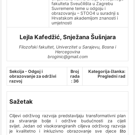
fakulteta Sveučilišta u Zagrebu
Suvremene teme u odgoju i
obrazovanju – STOO4 u suradnji s
Hrvatskom akademijom znanosti i
umjetnosti
Lejla Kafedžić
, Snježana Šušnjara
Filozofski fakultet, Univerzitet u Sarajevu, Bosna i
Hercegovina
broginic@gmail.com
Sekcija - Odgoj i
Broj
Kategorija članka:
obrazovanje za održivi
rada
Pregledni rad
razvoj
: 36
Sažetak
Ciljevi održivog razvoja predstavljaju transformativni plan
za stvaranje bolje i održive budućnosti za cijeli
svijet. Jedan od visokorangiranih ciljeva održivog razvoja
je kvalitetno i inkluzivno obrazovanje sve djece
što