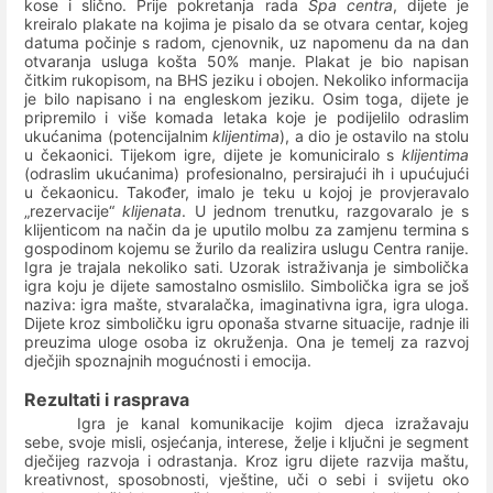
kose i slično. Prije pokretanja rada
Spa centra
, dijete je
kreiralo plakate na kojima je pisalo da se otvara centar, kojeg
datuma počinje s radom, cjenovnik, uz napomenu da na dan
otvaranja usluga košta 50% manje. Plakat je bio napisan
čitkim rukopisom, na BHS jeziku i obojen. Nekoliko informacija
je bilo napisano i na engleskom jeziku. Osim toga, dijete je
pripremilo i više komada letaka koje je podijelilo odraslim
ukućanima (potencijalnim
klijentima
), a dio je ostavilo na stolu
u čekaonici. Tijekom igre, dijete je komuniciralo s
klijentima
(odraslim ukućanima) profesionalno, persirajući ih i upućujući
u čekaonicu. Također, imalo je teku u kojoj je provjeravalo
„rezervacije“
klijenata
. U jednom trenutku, razgovaralo je s
klijenticom na način da je uputilo molbu za zamjenu termina s
gospodinom kojemu se žurilo da realizira uslugu Centra ranije.
Igra je trajala nekoliko sati. Uzorak istraživanja je simbolička
igra koju je dijete samostalno osmislilo.
Simbolička igra se još
naziva: igra mašte, stvaralačka, imaginativna igra, igra uloga.
Dijete kroz simboličku igru oponaša stvarne situacije, radnje ili
preuzima uloge osoba iz okruženja. Ona je temelj za razvoj
dječjih spoznajnih mogućnosti i emocija.
Rezultati i rasprava
Igra je kanal komunikacije kojim djeca izražavaju
sebe, svoje misli, osjećanja, interese, želje i ključni je segment
dječijeg razvoja i odrastanja. Kroz igru dijete razvija maštu,
kreativnost, sposobnosti, vještine, uči o sebi i svijetu oko