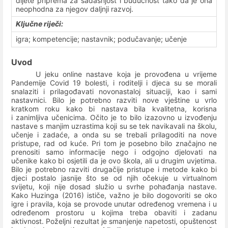
dijete priprema za sadašnjost i budućnost tako da je ona
neophodna za njegov daljnji razvoj.
Ključne riječi:
igra; kompetencije; nastavnik; podučavanje; učenje
Uvod
U jeku online nastave koja je provođena u vrijeme
Pandemije Covid 19 bolesti
, i roditelji i djeca su se morali
snalaziti i prilagođavati novonastaloj situaciji, kao i sami
nastavnici. Bilo je potrebno razviti nove vještine u vrlo
kratkom roku kako bi nastava bila kvalitetna, korisna
i zanimljiva učenicima. Očito je to bilo izazovno u izvođenju
nastave s manjim uzrastima koji su se tek navikavali na školu,
učenje i zadaće, a onda su se trebali prilagoditi na nove
pristupe, rad od kuće. Pri tom je posebno bilo značajno ne
prenositi samo informacije nego i odgojno djelovati na
učenike kako bi osjetili da je ovo škola, ali u drugim uvjetima.
Bilo je potrebno razviti drugačije pristupe i metode kako bi
djeci postalo jasnije što se od njih očekuje u virtualnom
svijetu, koji nije dosad služio u svrhe pohađanja nastave.
Kako Huzinga (2016) ističe, važno je bilo dogovoriti se oko
igre i pravila, koja se provode unutar određenog vremena i u
određenom prostoru u kojima treba obaviti i zadanu
aktivnost. Poželjni rezultat je smanjenje napetosti, opuštenost