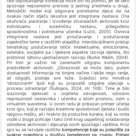
radi uspostavljanja korelacija može biti od pomoći, jer se tako
spoznaje neposredno prenose iz jednog predmeta u drugi.
Metodički model koji odgovara potrebama djece da na
ovakav način stječu iskustva jest integrirana nastava. Ona
obuhvaća planiranje i izvođenje stvaralačkih aktivnosti kroz
individualnu i suradničku nastavu, prilagođenu
sposobnostima i potrebama učenika (Lučić, 2005). Osnova
integrirane nastave jest proučavanje i podučavanje
zajedničke teme s različitih stajališta. Interdisciplinarni pristup
tematskog podučavanja ističe intelektualne, emocionalne,
estetske, socijalne pa i tjelesne aspekte razvoja djeteta, što
pridonosi njihovu ujednačenom razvoju (Burke Walsh, 2004).
Pri tom je važno ne zanemariti odgojnu komponentu
predviđenih aktivnosti. „Obrazovati se može lako, putem
dostupnosti informacija na brojne načine i lakše nego ranije,
ali odgojiti, postaje sve teže. Svjedoci smo mnoštva
'obrazovanih' ljudi koji su propustili odgojne utjecaje u
procesu odrastanja“ (Šušnjara, 2024, str. 108). Time je bilo
izazovnije djelovati u uvjetima odvojenosti, odnosno
neprisutnosti nastavnika i učenika u istom prostoru, osim u
virtualnim susretima. U ovom radu je prikazan primjer učenja
kroz igru, koji je razvijao kreativne sposobnosti djeteta i budio
njegovu maštu, ali i hrabrio da poduzima korake, koji su onda
vodili u druge poticaje i tako činili krug uspješnog svladavanja
određene aktivnosti i stjecanja novih spoznaja i vještina. Kroz
igru su se
razvijale različite
kompetencije koje su polazište za
svakog pojedinca u društvu temeljenom na znanju. Primjer