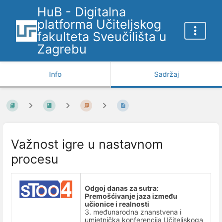
HuB - Digitalna
platforma Učiteljskog
fakulteta Sveučilišta u
Zagrebu
Info
Sadržaj
Važnost igre u nastavnom
procesu
Odgoj danas za sutra:
Premošćivanje jaza između
učionice i realnosti
3. međunarodna znanstvena i
umjetnička konferencija Učiteljskoga