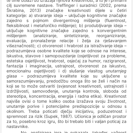
te time dolazi do izražaja njihova kreativnost, a to je i primarni
cilj suvremene nastave. Treffinger i suradnici (2002, prema
Škrabina, 2013) značajke kreativnosti dijele u četiri
kategorije: a) stvaranje ideja – uključuje kognitivne značajke
zajedno s pojmom divergentnog mišljenja (fluentnost,
fleksibilnost i metaforičko mišljenje); b) produbljivanje ideja –
uključuje kognitivne značajke zajedno s konvergentnim
mišljenjem (analiziranje, sintetiziranje, reorganiziranje,
evaluacija, pronalaženje relacije i želja za rješavanjem
višeznačnosti); c) otvorenost i hrabrost za istraživanje ideja –
podrazumijeva osobne kvalitete koje se odnose na interese,
iskustva, stavove i samopouzdanje (osjetljivost za probleme,
estetska osjetljivost, hrabrost, osjećaj za humor, razigranost,
fantazija i imaginacija, ustrajnost, otvorenost za iskustvo,
emocionalnu osjetljivost) i d) slušanje vlasitog
unutarnjeg
glasa
– podrazumijeva kvalitete koje su uključene u
samorazumijevanju, predodžbu onoga što se želi i način na
koji se to može ostvariti (svjesnost kreativnosti, ustrajnosti i
izdržljivosti, samovođenje, unutarnja kontrola, sloboda od
stereotipa, koncentracija, energija i radna etika). Kreativnost
najviše ovisi o tome koliko osoba izražava svoju životnost,
unutarnje porive i potencijalne predispozicije u odnosu s
okolinom. Treba poticati dječju inicijativu, poduzetnost i
spremnost za rizik (Supek, 1987). Učionica je odličan prostor
za to, posebno kroz igru, što bi trebalo biti i valjan poticaj za
nastavnike.
No, analizirana igra je pokazala, također, važnost