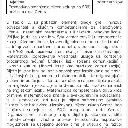
uvjetima.
i poduzetništvo
Promotivno smanjenje cijena usluga za 50%
prvi dan rada Centra.
U Tablici 2. su prikazani elementi dječje igre i njihova
povezanost s ključnim kompetencijama za cjeloživotno
učenje i nastavnim predmetima u II razredu osnovne škole.
Vidljivo je da se kroz igru
Spa centar
razvijaju kompetencije
za cjeloživotno učenje, izuzev digitalne kompetencije, i dotiču
sadržaji većine nastavnih predmeta, s posebnim naglaskom
na B/H/S jezik (usmena komunikacija i pisano izražavanje),
Matematiku (određivanje vrijednosti usluge uz korištenje
procentnog računa), Engleski jezik (pisana komunikacija) i
Likovnu kulturu (likovni izraz kao sredstvo komunikacije).
Dijete je kroz igru
pokazalo sposobnost izražavanja pojmova,
misli i osjećaja u govornom i pisanom obliku, te odgovarajuće
jezične interakcije u domu. Također, pisanjem dijela plakata
na engleskom jeziku dijete je demonstriralo izražavanje misli
na engleskom jeziku. Matematička kompetencija vidljiva kroz
primjenu matematičkog znanja u svakodnevnim situacijama,
tj. u simboličkoj igri koju je dijete samostalno osmislilo
i koristilo se brojevima u izražavanju cijena usluga Centra, kao
i njihovo smanjenje za 50% prvog dana rada Centra.
Organizacijom i realizacijom igre dijete je iskazalo vlastite
metode učenja i vlastite potrebe, te iskoristilo raspoložive
mogućnosti za uspješno učenje čime je utjecalo na razvoj