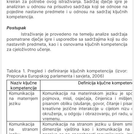
kreiran za potrebe ovog istraživanja. Sadržaj dječje igre je
analiziran u odnosu na prisustvo sadržaja koji se odnose na
pojedine nastavne predmete i u odnosu na sadržaj ključnih
kompetencija.
Postupak
Istraživanje je provedeno na temelju analize sadržaja
posmatrane dječje igre i usporedbe sa sadržajima koji su dio
nastavnih predmeta, kao i s osnovama ključnih kompetencija
za cjeloživotno učenje.
Tablica 1. Pregled i definiranje ključnih kompetencija (izvor:
Preporuka Europskog parlamenta i savjeta, 2006)
Naziv ključne
Definicija ključne kompetenc
kompetencije
Komunikacija
Komunikacija na materinskom jeziku je spo
na maternjem
pojmova, misli, osjećaja, činjenica i mišlj
jeziku
pisanom obliku (slušanje, govor, čitanje i pisan
kreativne jezične interakcije u cijelom nizu d
okruženja, u odgoju i obrazovanju, pri radu, 
vremenu.
Komunikacija
Komunikacija na stranom jeziku u širem smi
na stranom
dimenzije vještina kao i komunikacija na 