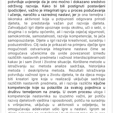
potvrđuje uvjerenje da je ono moćno i dokazano sredstvo
održivog razvoja. Kako bi bili postignuti postavljeni
(pod)ciljevi, važno je integrirati igru u proces podučavanja
i učenja, naročito u razrednoj nastavi, jer
je ona temeljna i
iskonska aktivnost koja u potpunosti odgovara prirodi
djeteta, te predstavlja važan put razvoja djeteta.
Zahvaljujući igri dijete upoznaje svoju okolinu, uči o sebi, o
drugima i o svijetu općenito, ali i razvija osjećaj sigurnosti,
samokontrole, samostalnosti, razvija kompetencije, te jača
samopouzdanje. Dijete u igri razvija kreativnost, suradnju i
poduzetništvo. Cilj rada je prikazati na primjeru dječije igre
mogućnosti ostvarivanja integrirane nastave
čime se
omogućava učenicima da
uvide povezanost između
različitih nastavnih predmeta i važnost interdisciplinarnosti
kakav je i sam život i životne situacije. Korištene metode u
istraživanju su: metoda analize sadržaja, historijska
metoda i deskriptivna metoda. Rezultati istraživanja
potvrđuju važnost igre u životu djeteta, te da djeca mogu
biti kreatori igre koja u realizaciji uključuje sadržaje
različitih nastavnih predmeta, ali i razvija različite
ključne
kompetencije koje su polazište za svakog pojedinca u
društvu temeljenom na znanju. U ovom procesu
uloga i
kompetencije nastavnika su izuzetno važni, jer potiču
razvoj djetetovih vještina i sposobnosti, potiču na suradnju
s vršnjacima, uključuju u aktivnosti u odjeljenju, te
omogućavaju adekvatan udio igre u nastavi. Igrom se