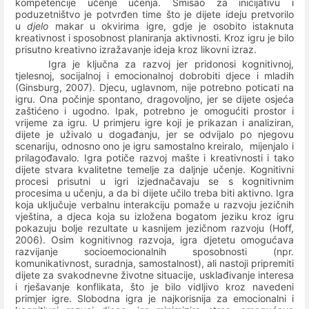
kompetencije učenje učenja. Smisao za inicijativu i
poduzetništvo je potvrđen time što je dijete ideju pretvorilo
u
djelo
makar u okvirima igre, gdje je osobito istaknuta
kreativnost i sposobnost planiranja aktivnosti. Kroz igru je bilo
prisutno kreativno izražavanje ideja kroz likovni izraz.
Igra je ključna za razvoj jer pridonosi kognitivnoj,
tjelesnoj, socijalnoj i emocionalnoj dobrobiti djece i mladih
(Ginsburg, 2007).
Djecu, uglavnom, nije potrebno poticati na
igru. Ona počinje spontano, dragovoljno, jer se dijete osjeća
zaštićeno i ugodno. Ipak, potrebno je omogućiti prostor i
vrijeme za igru. U primjeru igre koji je prikazan i analiziran,
dijete je
uživalo u događanju, jer se odvijalo po njegovu
scenariju, odnosno ono je igru samostalno kreiralo,
mijenjalo i
prilagođavalo.
I
gra potiče razvoj mašte i kreativnosti
i tako
dijete stvara kvalitetne temelje za daljnje učenje
.
Kognitivni
procesi prisutni u igri izjednačavaju se s kognitivnim
procesima u učenju, a da bi dijete učilo treba biti aktivno.
Igra
koja uključuje verbalnu interakciju pomaže u razvoju jezičnih
vještina, a djeca koja su izložena bogatom jeziku kroz igru
pokazuju bolje rezultate u kasnijem jezičnom razvoju (Hoff,
2006).
Osim kognitivnog razvoja, igra djetetu omogućava
razvijanje socioemocionalnih sposobnosti (npr.
komunikativnost, suradnja, samostalnost), ali nastoji pripremiti
dijete za svakodnevne životne situacije, usklađivanje interesa
i rješavanje konflikata, što je bilo vidljivo kroz navedeni
primjer igre. Slobodna igra je najkorisnija za emocionalni i