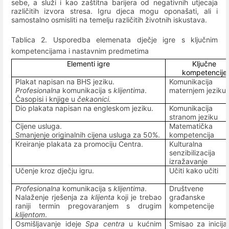
sebe, a služi i kao zaštitna barijera od negativnih utjecaja
različitih izvora stresa. Igru djeca mogu oponašati, ali i
samostalno osmisliti na temelju različitih životnih iskustava.
Tablica 2. Usporedba elemenata dječje igre s ključnim
kompetencijama i nastavnim predmetima
Elementi igre
Ključne
kompetencije
Plakat napisan na BHS jeziku.
Komunikacija
Profesionalna
komunikacija s
klijentima
.
maternjem jeziku
Časopisi i knjige u
čekaonici.
Dio plakata napisan na engleskom jeziku.
Komunikacija
stranom jeziku
Cijene usluga.
Matematička
Smanjenje originalnih cijena usluga za 50%.
kompetencija
Kreiranje plakata za promociju Centra.
Kulturalna
senzibilizacij
izražavanje
Učenje kroz dječju igru.
Učiti kako učiti
Profesionalna
komunikacija s
klijentima
.
Društvene
Nalaženje rješenja za
klijenta
koji je trebao
građanske
raniji termin pregovaranjem s drugim
kompetencije
klijentom
.
Osmišljavanje ideje
Spa centra
u kućnim
Smisao za inicija