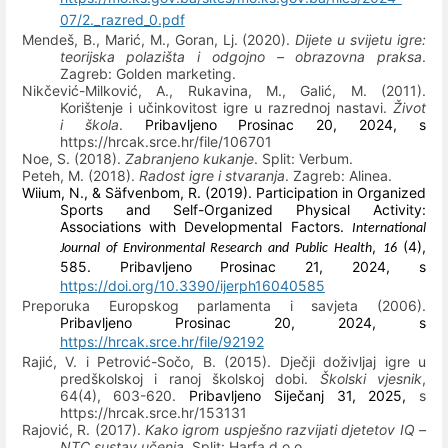
07/2._razred_0.pdf
Mendeš, B., Marić, M., Goran, Lj. (2020).
Dijete u svijetu igre:
teorijska polazišta i odgojno – obrazovna praksa
.
Zagreb: Golden marketing.
Nikčević-Milković, A., Rukavina, M., Galić, M. (2011).
Korištenje i učinkovitost igre u razrednoj nastavi.
Život
i škola
.
Pribavljeno Prosinac 20, 2024, s
https://hrcak.srce.hr/file/106701
Noe, S. (2018).
Zabranjeno kukanje
. Split: Verbum.
Peteh, M. (2018).
Radost igre i stvaranja
. Zagreb: Alinea.
Wiium, N., & Säfvenbom, R. (2019). Participation in Organized
Sports and Self-Organized Physical Activity:
Associations with Developmental Factors.
International
,
(4),
Journal of Environmental Research and Public Health
16
585. Pribavljeno Prosinac 21, 2024, s
https://doi.org/10.3390/ijerph16040585
Preporuka Europskog parlamenta i savjeta (2006).
Pribavljeno Prosinac 20, 2024, s
https://hrcak.srce.hr/file/92192
Rajić, V. i Petrović-Sočo, B. (2015). Dječji doživljaj igre u
predškolskoj i ranoj školskoj dobi.
Školski vjesnik
,
64(4), 603-620.
Pribavljeno Siječanj 31, 2025,
s
https://hrcak.srce.hr/153131
Rajović, R. (2017).
Kako igrom uspješno razvijati djetetov IQ
–
NTC sustav učenja
. Split: Harfa d.o.o