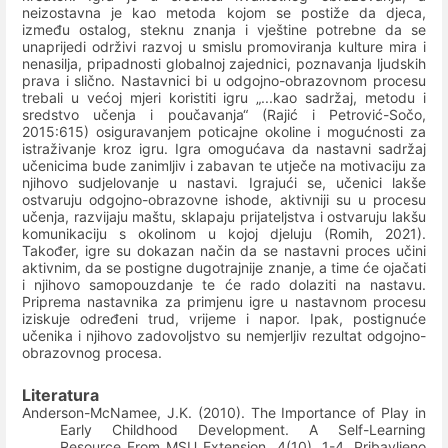
neizostavna je kao metoda kojom se postiže da djeca,
između ostalog, steknu znanja i vještine potrebne da se
unaprijedi održivi razvoj u smislu promoviranja kulture mira i
nenasilja, pripadnosti globalnoj zajednici, poznavanja ljudskih
prava i slično. Nastavnici bi u odgojno-obrazovnom procesu
trebali u većoj mjeri koristiti igru „...kao sadržaj, metodu i
sredstvo učenja i poučavanja“ (Rajić i Petrović-Sočo,
2015:615) osiguravanjem poticajne okoline i mogućnosti za
istraživanje kroz igru. Igra omogućava da nastavni sadržaj
učenicima bude zanimljiv i zabavan te utječe na motivaciju za
njihovo sudjelovanje u nastavi
. Igrajući se, učenici lakše
ostvaruju odgojno-obrazovne ishode, aktivniji su u procesu
učenja, razvijaju maštu, sklapaju prijateljstva i ostvaruju lakšu
komunikaciju s okolinom u kojoj djeluju (Romih, 2021).
Također, i
gre su dokazan način da se nastavni proces učini
aktivnim, da se postigne dugotrajnije znanje, a time će ojačati
i njihovo samopouzdanje te će rado dolaziti na nastavu.
Priprema nastavnika za primjenu igre u nastavnom procesu
iziskuje određeni trud, vrijeme i napor. Ipak, postignuće
učenika i njihovo zadovoljstvo su nemjerljiv rezultat odgojno-
obrazovnog procesa.
Literatura
Anderson-McNamee, J.K. (2010). The Importance of Play in
Early Childhood Development. A Self-Learning
Resource From MSU Extension, 4(10), 1-4. Pribavljeno