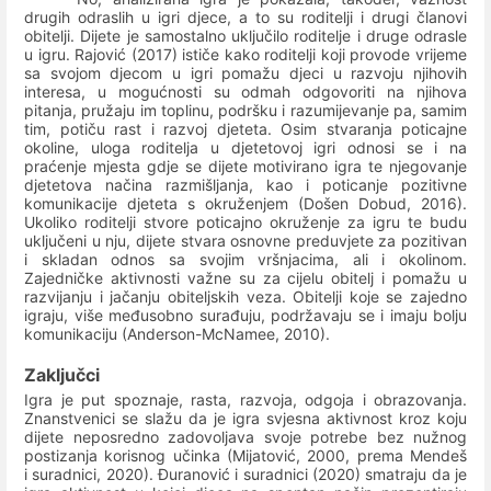
drugih odraslih u igri djece, a to su roditelji i drugi članovi
obitelji. Dijete je samostalno uključilo roditelje i druge odrasle
u igru. Rajović (2017) ističe kako roditelji koji provode vrijeme
sa svojom djecom u igri pomažu djeci u razvoju njihovih
interesa, u mogućnosti su odmah odgovoriti na njihova
pitanja, pružaju im toplinu, podršku i razumijevanje pa, samim
tim, potiču rast i razvoj djeteta. Osim stvaranja poticajne
okoline, uloga roditelja u djetetovoj igri odnosi se i na
praćenje mjesta gdje se dijete motivirano igra te njegovanje
djetetova načina razmišljanja, kao i poticanje pozitivne
komunikacije djeteta s okruženjem (Došen Dobud, 2016).
Ukoliko roditelji stvore poticajno okruženje za igru te budu
uključeni u nju, dijete stvara osnovne preduvjete za pozitivan
i skladan odnos sa svojim vršnjacima, ali i okolinom.
Zajedničke aktivnosti važne su za cijelu obitelj i pomažu u
razvijanju i jačanju obiteljskih veza. Obitelji koje se zajedno
igraju, više međusobno surađuju, podržavaju se i imaju bolju
komunikaciju (Anderson-McNamee, 2010).
Zaključci
Igra je put spoznaje, rasta, razvoja, odgoja i obrazovanja
.
Znanstvenici se slažu da je igra svjesna aktivnost kroz koju
dijete neposredno zadovoljava svoje potrebe bez nužnog
postizanja korisnog učinka (Mijatović, 2000, prema Mendeš
i suradnici, 2020). Đuranović i suradnici (2020) smatraju da je