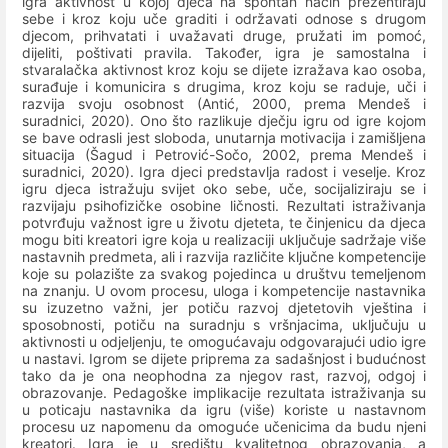
igra aktivnost u kojoj djeca na spontan način prezentiraju
sebe i kroz koju uče graditi i održavati odnose s drugom
djecom, prihvatati i uvažavati druge, pružati im pomoć,
dijeliti, poštivati pravila. Također, igra je samostalna i
stvaralačka aktivnost kroz koju se dijete izražava kao osoba,
surađuje i komunicira s drugima, kroz koju se raduje, uči i
razvija svoju osobnost (Antić, 2000, prema Mendeš i
suradnici, 2020). Ono što razlikuje dječju igru od igre kojom
se bave odrasli jest sloboda, unutarnja motivacija i zamišljena
situacija (Šagud i Petrović-Sočo, 2002, prema Mendeš i
suradnici, 2020). Igra djeci predstavlja radost i veselje. Kroz
igru djeca istražuju svijet oko sebe, uče, socijaliziraju se i
razvijaju psihofizičke osobine ličnosti.
Rezultati istraživanja
potvrđuju
važnost igre
u životu djeteta, te činjenicu da djeca
mogu biti
kreatori igre
koja u realizaciji uključuje sadržaje
više
nastavnih predmeta
, ali i razvija različite
ključne kompetencije
koje su polazište za svakog pojedinca u društvu temeljenom
na znanju. U ovom procesu, uloga i kompetencije nastavnika
su
izuzetno važni
, jer potiču
razvoj djetetovih vještina i
sposobnosti
, potiču na
suradnju s vršnjacima
,
uključuju u
aktivnosti
u odjeljenju, te omogućavaju odgovarajući
udio igre
u nastavi
.
Igrom se dijete priprema za sadašnjost i budućnost
tako da je ona neophodna za njegov rast, razvoj, odgoj i
obrazovanje. Pedagoške implikacije rezultata istraživanja su
u poticaju nastavnika da igru (više) koriste u nastavnom
procesu uz napomenu da omoguće učenicima da budu njeni
kreatori. Igra je u središtu kvalitetnog obrazovanja, a