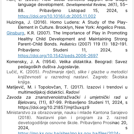
language development.
(1), 55–
Developmental Review, 26
88. Pribavljeno Listopad 15, 2024, s
https://doi.org/10.1016/j.dr.2005.11.002
Huizinga, J. (2016). Homo Ludens: A Study of the Play-
Element in Culture. Brooklyn, New York: Angelico Press.
Ginsburg
, K.R. (2007). The Importance of Play in Promoting
Healthy Child Development and Maintaining Strong
Parent-Child Bonds.
(2007) 119 (1): 182–191.
Pediatrics
Pribavljeno Studeni 11, 2024, s
https://doi.org/10.1542/peds.2006-2697
Komensky, J. A. (1954).
Velika didaktika
. Beograd: Savez
pedagoških duštva Jugoslavije.
Lučić, K. (2005).
Prožimanje riječi, slike i glazbe u metodici
književnosti u razrednoj nastavi
. Zagreb: Školska
knjiga.
Matijević, M. i Topolovčan, T. (2017). Izazovi i trendovi u
multimedijskoj didaktici.
Radovi
Zavoda za znanstvenoistraživački i umjetnički rad u
Bjelovaru,
(11), 87-99. Pribavljeno Studeni 11, 2024, s
https://doi.org/10.21857/mjrl3uxqz9
Ministarstvo za obrazo
vanje, nauku i mlade Kantona Sarajevo
(2018).
Nastavni plan i program za 2. razred
devetogodišnje osnovne škole.
Pribavljeno Prosi
nac 20,
2024, s
https://mo.ks.gov.ba/sites/mo.ks.gov.ba/files/2024-