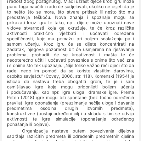
i radost zbog postignutog. Mlađi uzrast djece kroz igru može
puno toga naučiti i rado će sudjelovati, ukoliko ne osjeti da je
to nešto što se mora, što stvara pritisak ili nešto što mu
predstavlja teškoću. Nova znanja i spoznaje mogu se
prikazati kroz igru te tako, npr. dijete može upoznati nove
vidove stvarnosti koja ga okružuje, te će kroz različite
aktivnosti praktično vježbati i uočavati određene
specifičnosti, koje mu pomažu pri boljem snalaženju pa i
samom učenju. Kroz igru će se dijete koncentrirati na
zadatak, njegova pozornost bit će usmjerena na rješavanje
problema, probudit će se kreativnost i mašta te će
neopterećno učiti i uočavati poveznice s onime što već zna
i s onime što tek upoznaje. „Nije toliko važno reći djeci što da
rade, nego im pomoći da se koriste vlastitim darovima,
osobito savješću“ (Covey, 2006, str. 118). Komenski (1954) je
isticao da nastavu treba obogatiti igrom, te je i sam
osmišljavao igre koje mogu pridonijeti boljem učenju
i podučavanju, kao npr. igre uloga, dramske igre. Prema
Peteh (2018) igre mogu biti spontane (bez točno određenih
pravila), igre oponašanja (preuzimanje nečije uloge i davanje
predmetima osobina drugih izvornih predmeta),
konstruktivne (postoji određeni cilj i u skladu s tim se odvija
aktivnost) te igre simulacije (oponašanje određenog
ponašanja ili pojave).
Organizacija nastave putem povezivanja dijelova
sadržaja različitih predmeta ili određenih predmetnih cjelina