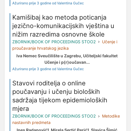
Ažurirano prije 3 godine od Valentina Gučec
Kamišibaj kao metoda poticanja
jezično-komunikacijskih vještina u
nižim razredima osnovne škole
ZBORNIK/BOOK OF PROCEEDINGS STOO2
Učenje i
proučavanje hrvatskog jezika
Iva Nemec Sveučilište u Zagrebu, Učiteljski fakultet
Učenje i p(r)oučavan...
Ažurirano prije 3 godine od Valentina Gučec
Stavovi roditelja o online
poučavanju i učenju bioloških
sadržaja tijekom epidemioloških
mjera
ZBORNIK/BOOK OF PROCEEDINGS STOO2
Metodike
nastavnih predmeta
Ines Radanović1, Mirela Sertić Perić1, Slavica Šimić