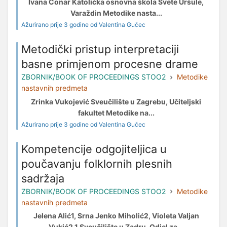
Ivana Conar Katolička osnovna škola Svete Uršule,
Varaždin Metodike nasta...
Ažurirano prije 3 godine od Valentina Gučec
Metodički pristup interpretaciji
basne primjenom procesne drame
ZBORNIK/BOOK OF PROCEEDINGS STOO2
Metodike
nastavnih predmeta
Zrinka Vukojević Sveučilište u Zagrebu, Učiteljski
fakultet Metodike na...
Ažurirano prije 3 godine od Valentina Gučec
Kompetencije odgojiteljica u
poučavanju folklornih plesnih
sadržaja
ZBORNIK/BOOK OF PROCEEDINGS STOO2
Metodike
nastavnih predmeta
Jelena Alić1, Srna Jenko Miholić2, Violeta Valjan
Vukić2 1 Sveučilište u Zadru, Odjel za...