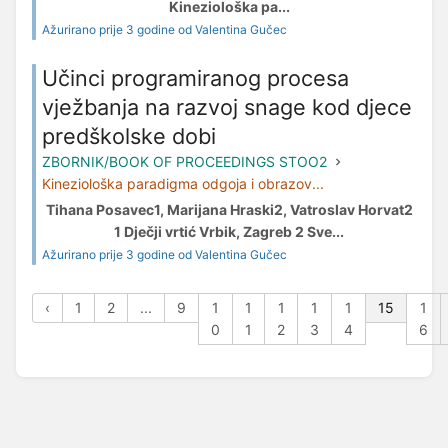
Kineziološka pa...
Ažurirano prije 3 godine od Valentina Gučec
Učinci programiranog procesa
vježbanja na razvoj snage kod djece
predškolske dobi
ZBORNIK/BOOK OF PROCEEDINGS STOO2
Kineziološka paradigma odgoja i obrazov...
Tihana Posavec1, Marijana Hraski2, Vatroslav Horvat2
1 Dječji vrtić Vrbik, Zagreb 2 Sve...
Ažurirano prije 3 godine od Valentina Gučec
‹
1
2
...
9
1
1
1
1
1
15
1
0
1
2
3
4
6