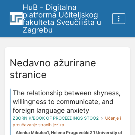
HuB - Digitalna
platforma Učiteljskog
fakulteta Sveučilišta u
Zagrebu
Nedavno ažurirane
stranice
The relationship between shyness,
willingness to communicate, and
foreign language anxiety
ZBORNIK/BOOK OF PROCEEDINGS STOO2
Učenje i
proučavanje stranih jezika
Alenka Mikulec1, Helena Prugovečki2 1 University of