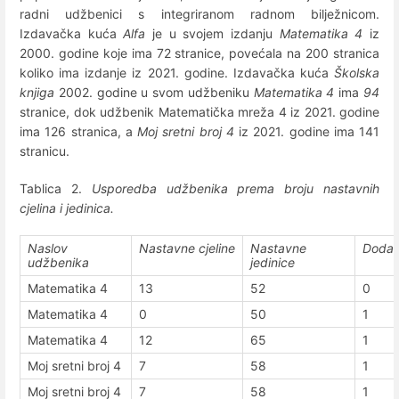
radni udžbenici s integriranom radnom bilježnicom.
Izdavačka kuća
Alfa
je u svojem izdanju
Matematika 4
iz
2000. godine koje ima 72 stranice, povećala na 200 stranica
koliko ima izdanje iz 2021. godine. Izdavačka kuća
Školska
knjiga
2002. godine u svom udžbeniku
Matematika 4
ima
94
stranice, dok udžbenik Matematička mreža 4 iz 2021. godine
ima 126 stranica, a
Moj sretni broj 4
iz 2021. godine ima 141
stranicu.
Tablica 2.
Usporedba udžbenika prema broju nastavnih
cjelina i jedinica.
Naslov
Nastavne cjeline
Nastavne
Dodac
udžbenika
jedinice
Matematika 4
13
52
0
Matematika 4
0
50
1
Matematika 4
12
65
1
Moj sretni broj 4
7
58
1
Moj sretni broj 4
7
58
1