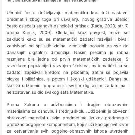
Učenici često doživljavaju matematiku kao teži nastavni
predmet i zbog toga pri usvajanju novog gradiva učenici
često osjećaju stanovit psihološki pritisak (Rađa, 2020, str. 7.
prema Kurnik, 2009). Gledajući kroz povijest, može se
zaključiti kako su se matematički zadatci razvijali i bivali
zapisivani od špiljskih zidina, zemljanih posuda pa sve do
današnjih digitalnih dimenzija. Našim precima je robna
razmjena bila jedna od prvih matematičkih zadataka. S
razvitkom populacije i razvojem školstva, matematički su se
zadatci zapisivali kredom na pločama, zatim se pojavila
olovka i bilježnica, a potom i školski udžbenici. Danas su
školski udžbenici popraćeni i svojim digitalnim zadatcima i
neizostavan su dio svakog sata Matematike.
Prema Zakonu o udžbenicima i drugim obrazovnim
materijalima za osnovnu i srednju školu „Udžbenik je obvezni
obrazovni materijal u svim predmetima, izuzev predmeta s
pretežno odgojnom komponentom, koji služi kao cjelovit izvor
za ostvarivanje svih odgojno-obrazovnih ishoda utvrđenih