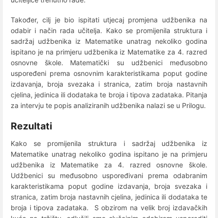
Također, cilj je bio ispitati utjecaj promjena udžbenika na
odabir i način rada učitelja. Kako se promijenila struktura i
sadržaj udžbenika iz Matematike unatrag nekoliko godina
ispitano je na primjeru udžbenika iz Matematike za 4. razred
osnovne škole.
Matematički su udžbenici međusobno
uspoređeni prema osnovnim karakteristikama poput godine
izdavanja, broja svezaka i stranica, zatim broja nastavnih
cjelina, jedinica ili dodataka te broja i tipova zadataka. Pitanja
za intervju te popis analiziranih udžbenika nalazi se u Prilogu.
Rezultati
Kako se promijenila struktura i sadržaj udžbenika iz
Matematike unatrag nekoliko godina ispitano je na primjeru
udžbenika iz Matematike za 4. razred osnovne škole.
Udžbenici su međusobno uspoređivani prema odabranim
karakteristikama poput godine izdavanja, broja svezaka i
stranica, zatim broja nastavnih cjelina, jedinica ili dodataka te
broja i tipova zadataka. S obzirom na velik broj izdavačkih