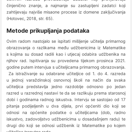
činjenično znanje, a najmanje su zastupljeni zadatci koji
zahtijevaju najviše misaone procese iz domene zaključivanja
(Hotovec, 2018, str. 65).
Metode prikupljanja podataka
Ovim radom nastojalo se ispitati mišljenje učitelja primarnog
obrazovanja o razlikama među udžbenicima iz Matematike
s kojima su dosad radili kao i utjecaj odabira udžbenika na
njihov rad. Ispitivanja su provedena tijekom prosinca 2021.
godine putem intervjua s učiteljicama primarnog obrazovanja.
Za istraživanje su odabrane učiteljice od 1. do 4. razreda
u jednoj varaždinskoj osnovnoj školi na način da svaka
učiteljica predstavlja jedno razdoblje odnosno po jedan
razred u razrednoj nastavi te da se razlikuju prema starosnoj
dobi i godinama radnog iskustva. Intervju se sastojao od 17
pitanja podijeljenih u dva dijela, prvi općeniti dio koji se
odnosi na općenite podatke o učiteljicama (dob, radno
iskustvo, zadovoljstvo udžbenicima u dosadašnjem radu) te
drugi dio koji se odnosi udžbenik iz Matematike po kojem
učiteljice trenutno rade.