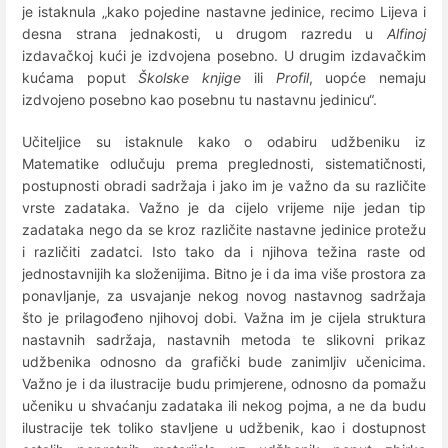
je istaknula „kako pojedine nastavne jedinice, recimo Lijeva i
desna strana jednakosti, u drugom razredu u
Alfinoj
izdavačkoj kući je izdvojena posebno. U drugim izdavačkim
kućama poput
Školske knjige
ili
Profil
, uopće nemaju
izdvojeno posebno kao posebnu tu nastavnu jedinicu“.
Učiteljice su istaknule kako o odabiru udžbeniku iz
Matematike odlučuju prema preglednosti, sistematičnosti,
postupnosti obradi sadržaja i jako im je važno da su različite
vrste zadataka. Važno je da cijelo vrijeme nije jedan tip
zadataka nego da se kroz različite nastavne jedinice protežu
i različiti zadatci. Isto tako da i njihova težina raste od
jednostavnijih ka složenijima. Bitno je i da ima više prostora za
ponavljanje, za usvajanje nekog novog nastavnog sadržaja
što je prilagođeno njihovoj dobi. Važna im je cijela struktura
nastavnih sadržaja, nastavnih metoda te slikovni prikaz
udžbenika odnosno da grafički bude zanimljiv učenicima.
Važno je i da ilustracije budu primjerene, odnosno da pomažu
učeniku u shvaćanju zadataka ili nekog pojma, a ne da budu
ilustracije tek toliko stavljene u udžbenik, kao i dostupnost