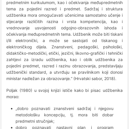
predmetnim kurikulumom, kao i očekivanja međupredmetnih
tema za pojedini razred i predmet. Sadržaj i struktura
udžbenika mora omogućavati učenicima samostalno učenje i
stjecanje različitih razina i vrsta kompetencija, kao i
vrednovanje usvojenosti odgojno-obrazovnih ishoda i
očekivanja međupredmetnih tema. Udžbenik može biti tiskani
i/ili elektronički, a može se sastojati od tiskanog i
elektroničkog dijela. Znanstveni, pedagoški, psihološki,
didaktičko-metodički, etički, jezični, likovno-grafički i tehnički
zahtjevi za izradu udžbenika, kao i oblik udžbenika za
pojedini predmet, razred i razinu obrazovanja, predstavljaju
udžbenički standard, a utvrđuju se pravilnikom koji donosi
ministar nadležan za obrazovanje.“ (Hrvatski sabor, 2018).
Poljak (1980) u svojoj knjizi ističe kako bi pisac udžbenika
morao:
„dobro poznavati znanstveni sadržaj i njegovu
metodološku koncepciju, tj. mora biti dobar
predmetni stručnjak;
dobro poznavati nastavni plan i program