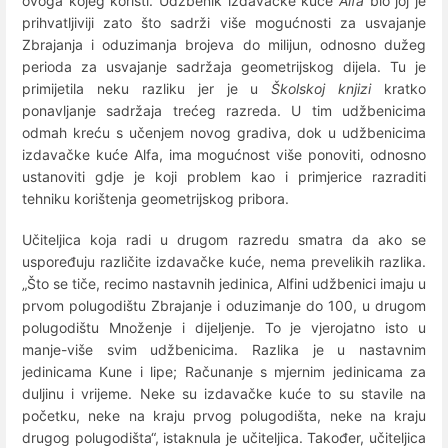
ovoga kojeg koristi. Udžbenik izdavačke kuće
Alfa
bio joj je
prihvatljiviji zato što sadrži više mogućnosti za usvajanje
Zbrajanja i oduzimanja brojeva do milijun, odnosno dužeg
perioda za usvajanje sadržaja geometrijskog dijela. Tu je
primijetila neku razliku jer je u
Školskoj knjizi
kratko
ponavljanje sadržaja trećeg razreda. U tim udžbenicima
odmah kreću s učenjem novog gradiva, dok u udžbenicima
izdavačke kuće Alfa, ima mogućnost više ponoviti, odnosno
ustanoviti gdje je koji problem kao i primjerice razraditi
tehniku korištenja geometrijskog pribora.
Učiteljica koja radi u drugom razredu smatra da ako se
uspoređuju različite izdavačke kuće, nema prevelikih razlika.
„Što se tiče, recimo nastavnih jedinica, Alfini udžbenici imaju u
prvom polugodištu Zbrajanje i oduzimanje do 100, u drugom
polugodištu Množenje i dijeljenje. To je vjerojatno isto u
manje-više svim udžbenicima. Razlika je u nastavnim
jedinicama Kune i lipe; Računanje s mjernim jedinicama za
duljinu i vrijeme. Neke su izdavačke kuće to su stavile na
početku, neke na kraju prvog polugodišta, neke na kraju
drugog polugodišta“, istaknula je učiteljica. Također, učiteljica