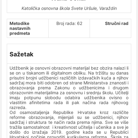
Katolička osnovna škola Svete Uršule, Varaždin
Metodike
Broj rada: 62
Stručni rad
nastavnih
predmeta
Sažetak
Udžbenik je osnovni obrazovni materijal bez obzira nalazi li
se on u tiskanom ili digitalnom obliku. Na tržištu su danas
prisutni brojni udžbenici različitih izdavačkih kuća a njihov
sadržaj mora biti odobren od strane Ministarstva znanosti i
obrazovanja prema Zakonu o udžbenicima i drugom
obrazovnim materijalima za osnovnu i srednju školu. Učitelji
imaju potpunu slobodu odabira udžbenika ovisno o
vlastitim afinitetima rada ili pak načina rada njihovog
razreda.
Od osamostaljenja Republike Hrvatske kroz različite
reforme obrazovanja, mijenjali su se udžbenici, njihov
sadržaj i struktura te način rada prema njima. Sve se više
tražila samostalnost i kreativnost učitelja i učenika a sve je
došlo do izražaja 2019. godine kada se u Republici
Hrvatskoj počinje provoditi kurikularna reforma „Škola za