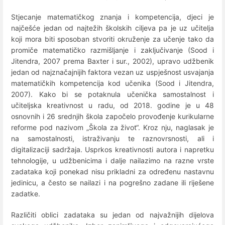
Stjecanje matematičkog znanja i kompetencija, djeci je
najčešće jedan od najtežih školskih ciljeva pa je uz učitelja
koji mora biti sposoban stvoriti okruženje za učenje tako da
promiče matematičko razmišljanje i zaključivanje (Sood i
Jitendra, 2007 prema Baxter i sur., 2002), upravo udžbenik
jedan od najznačajnijih faktora vezan uz uspješnost usvajanja
matematičkih kompetencija kod učenika (Sood i Jitendra,
2007). Kako bi se potaknula učenička samostalnost i
učiteljska kreativnost u radu, od 2018. godine je u 48
osnovnih i 26 srednjih škola započelo provođenje kurikularne
reforme pod nazivom „Škola za život“. Kroz nju, naglasak je
na samostalnosti, istraživanju te raznovrsnosti, ali i
digitalizaciji sadržaja. Usprkos kreativnosti autora i napretku
tehnologije, u udžbenicima i dalje nailazimo na razne vrste
zadataka koji ponekad nisu prikladni za određenu nastavnu
jedinicu, a često se nailazi i na pogrešno zadane ili riješene
zadatke.
Različiti oblici zadataka su jedan od najvažnijih dijelova