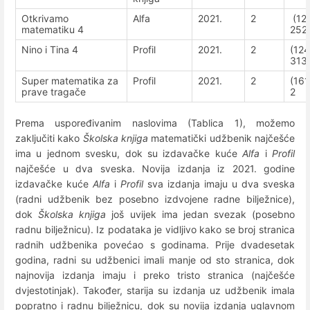
Otkrivamo
Alfa
2021.
2
(12
matematiku 4
252
Nino i Tina 4
Profil
2021.
2
(12
313
Super matematika za
Profil
2021.
2
(16
prave tragače
2
Prema uspoređivanim naslovima (Tablica 1), možemo
zaključiti kako
Školska knjiga
matematički udžbenik najčešće
ima u jednom svesku, dok su izdavačke kuće
Alfa
i
Profil
najčešće u dva sveska. Novija izdanja iz 2021. godine
izdavačke kuće
Alfa
i
Profil
sva izdanja imaju u dva sveska
(radni udžbenik bez posebno izdvojene radne bilježnice),
dok
Školska knjiga
još uvijek ima jedan svezak (posebno
radnu bilježnicu). Iz podataka je vidljivo kako se broj stranica
radnih udžbenika povećao s godinama. Prije dvadesetak
godina, radni su udžbenici imali manje od sto stranica, dok
najnovija izdanja imaju i preko tristo stranica (najčešće
dvjestotinjak). Također, starija su izdanja uz udžbenik imala
popratno i radnu bilježnicu, dok su novija izdanja uglavnom