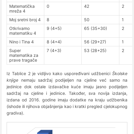
Matematička
0
42
2
mreža 4
Moj sretni broj 4
8
50
1
Otkrivamo
9 (4+5)
65 (35+30)
2
matematiku 4
Nino i Tina 4
8 (4+4)
56 (29+27)
1
Super
7 (4+3)
53 (28+25)
2
matematika za
prave tragače
Iz Tablice 2 je vidljivo kako uspoređivani udžbenici
Školske
knjige
nemaju sadržaj podijeljen na cjeline već samo na
jedinice dok ostale izdavačke kuće imaju jasno podijeljen
sadržaj na cjeline i jedinice. Također, sva novija izdanja,
izdana od 2016. godine imaju dodatke na kraju udžbenika
(ishode ili njihova objašnjenja kao i kratki pregled cjelokupnog
gradiva).