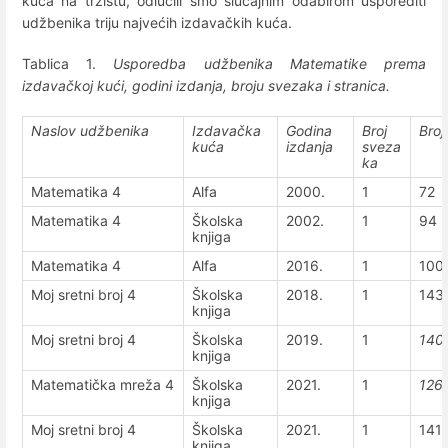
kuća na tržištu, odlučili smo slučajnim odabirom usporediti
udžbenika triju najvećih izdavačkih kuća.
Tablica 1.
Usporedba udžbenika Matematike prema
izdavačkoj kući, godini izdanja, broju svezaka i stranica.
Naslov udžbenika
Izdavačka
Godina
Broj
Broj
kuća
izdanja
sveza
ka
Matematika 4
Alfa
2000.
1
72
Matematika 4
Školska
2002.
1
94
knjiga
Matematika 4
Alfa
2016.
1
100
Moj sretni broj 4
Školska
2018.
1
143
knjiga
Moj sretni broj 4
Školska
2019.
1
140
knjiga
Matematička mreža 4
Školska
2021.
1
126
knjiga
Moj sretni broj 4
Školska
2021.
1
141
knjiga