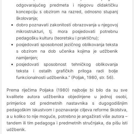
odgovarajućeg predmeta i njegovu didaktičku
koncepciju s obzirom na razred, odnosno stupanj
školovanja;
dobro poznavati zakonitosti obrazovanja u njegovoj
mikrostrukturi, tj. mora posjedovati potrebnu
pedagošku kulturu (teoretsku i praktičnu);
posjedovati sposobnost jezičnog oblikovanja teksta
s obzirom na dob učenika kojima je udžbenik
namijenjen;
posjedovati sposobnost tehničkog oblikovanja
teksta i ostalih grafičkih priloga radi bolje
funkcionalnosti udžbenika.“ (Poljak, 1980, str. 56).
Prema riječima Poljaka (1980) najbolje bi bilo da su sve
kvalitete autora udžbenika objedinjene u jednoj osobi,
primjerice od predmetnih nastavnika s dugogodišnjim
pedagoškim iskustvom i poznavanje ciljeva reforme školstva,
a u koliko to nije moguće, potrebno je angažirati više autora –
tandem ili tim pedagoga i predmetnih stručnjaka, da pišu isti
udžbenik.