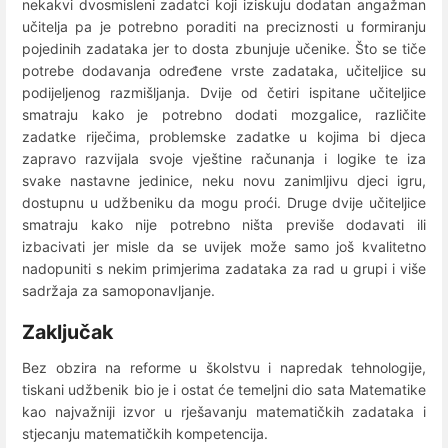
nekakvi dvosmisleni zadatci koji iziskuju dodatan angažman
učitelja pa je potrebno poraditi na preciznosti u formiranju
pojedinih zadataka jer to dosta zbunjuje učenike. Što se tiče
potrebe dodavanja određene vrste zadataka, učiteljice su
podijeljenog razmišljanja. Dvije od četiri ispitane učiteljice
smatraju kako je potrebno dodati mozgalice, različite
zadatke riječima, problemske zadatke u kojima bi djeca
zapravo razvijala svoje vještine računanja i logike te iza
svake nastavne jedinice, neku novu zanimljivu djeci igru,
dostupnu u udžbeniku da mogu proći. Druge dvije učiteljice
smatraju kako nije potrebno ništa previše dodavati ili
izbacivati jer misle da se uvijek može samo još kvalitetno
nadopuniti s nekim primjerima zadataka za rad u grupi i više
sadržaja za samoponavljanje.
Zaključak
Bez obzira na reforme u školstvu i napredak tehnologije,
tiskani udžbenik bio je i ostat će temeljni dio sata Matematike
kao najvažniji izvor u rješavanju matematičkih zadataka i
stjecanju matematičkih kompetencija.