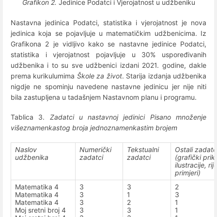
Grafikon 2
.
Jedinice Podatci i Vjerojatnost u udžbeniku
Nastavna jedinica Podatci, statistika i vjerojatnost je nova
jedinica koja se pojavljuje u matematičkim udžbenicima. Iz
Grafikona 2 je vidljivo kako se nastavne jedinice Podatci,
statistika i vjerojatnost pojavljuje u 30% uspoređivanih
udžbenika i to su sve udžbenici izdani 2021. godine, dakle
prema kurikulumima
Škole za život
. Starija izdanja udžbenika
nigdje ne spominju navedene nastavne jedinicu jer nije niti
bila zastupljena u tadašnjem Nastavnom planu i programu.
Tablica 3.
Zadatci u nastavnoj jedinici Pisano množenje
višeznamenkastog broja jednoznamenkastim brojem
Naslov
Numerički
Tekstualni
Ostali zadatc
udžbenika
zadatci
zadatci
(grafički prik
ilustracije, rij
primjeri)
Matematika 4
3
3
2
Matematika 4
3
1
3
Matematika 4
3
2
1
Moj sretni broj 4
3
3
1