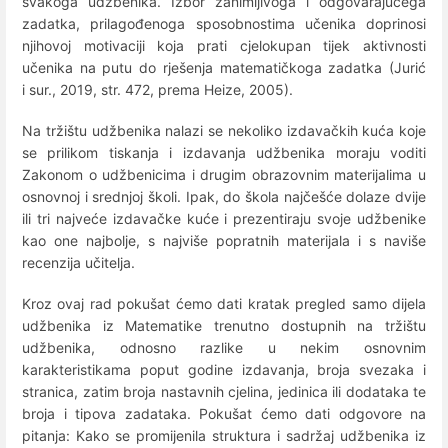
svakoga udžbenika. Izbor zanimljivoga i odgovarajućega
zadatka, prilagođenoga sposobnostima uče­nika doprinosi
njihovoj motivaciji koja prati cjelokupan tijek aktivnosti
učenika na putu do rješenja matematičkoga zadatka (Jurić
i sur., 2019, str. 472, prema Heize, 2005).
Na tržištu udžbenika nalazi se nekoliko izdavačkih kuća koje
se prilikom tiskanja i izdavanja udžbenika moraju voditi
Zakonom o udžbenicima i drugim obrazovnim materijalima u
osnovnoj i srednjoj školi. Ipak, do škola najčešće dolaze dvije
ili tri najveće izdavačke kuće i prezentiraju svoje udžbenike
kao one najbolje, s najviše popratnih materijala i s naviše
recenzija učitelja.
Kroz ovaj rad pokušat ćemo dati kratak pregled samo dijela
udžbenika iz Matematike trenutno dostupnih na tržištu
udžbenika, odnosno razlike u nekim osnovnim
karakteristikama poput godine izdavanja, broja svezaka i
stranica, zatim broja nastavnih cjelina, jedinica ili dodataka te
broja i tipova zadataka. Pokušat ćemo dati odgovore na
pitanja: Kako se promijenila struktura i sadržaj udžbenika iz