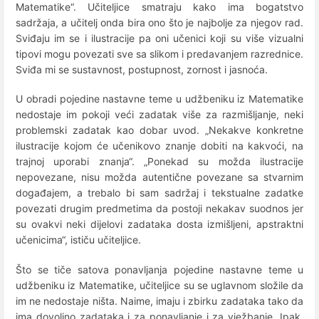
Matematike“. Učiteljice smatraju kako ima bogatstvo
sadržaja, a učitelj onda bira ono što je najbolje za njegov rad.
Sviđaju im se i ilustracije pa oni učenici koji su više vizualni
tipovi mogu povezati sve sa slikom i predavanjem razrednice.
Sviđa mi se sustavnost, postupnost, zornost i jasnoća.
U obradi pojedine nastavne teme u udžbeniku iz Matematike
nedostaje im pokoji veći zadatak više za razmišljanje, neki
problemski zadatak kao dobar uvod. „Nekakve konkretne
ilustracije kojom će učenikovo znanje dobiti na kakvoći, na
trajnoj uporabi znanja“. „Ponekad su možda ilustracije
nepovezane, nisu možda autentične povezane sa stvarnim
događajem, a trebalo bi sam sadržaj i tekstualne zadatke
povezati drugim predmetima da postoji nekakav suodnos jer
su ovakvi neki dijelovi zadataka dosta izmišljeni, apstraktni
učenicima“, ističu učiteljice.
Što se tiče satova ponavljanja pojedine nastavne teme u
udžbeniku iz Matematike, učiteljice su se uglavnom složile da
im ne nedostaje ništa. Naime, imaju i zbirku zadataka tako da
ima dovoljno zadataka i za ponavljanje i za vježbanje. Ipak,