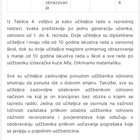
obrazovan
4
ja
Iz Tablice 4. vidljivo je kako učiteljice rade u razrednoj
nastavi, svaka predstavlja po jednu generaciju učenika,
odnosno od 1. do 4. razreda. Dvije učiteljice su diplomirane
učiteljice i imaju više od 10 godina iskustva rada u osnovnoj
školi, dok su dvije učiteljice magistre primarnog obrazovanja
s manje od 10 godina iskustva rada u školi a sve rade po
udžbeniku izdavačke kuće Alfa, Otkrivamo matematiku.
Sve su učiteljice zadovoljne ponudom udžbenika odnosno
smatraju da ponuda ide u dobrom smjeru. Također, sve su
učiteljice zadovoljne odabranim udžbenikom odnosno
načinom na koji je on koncipiran bez obzira o kojem se
razredu radilo. Jedna od učiteljica se osvrnula na važnost
točnosti zadataka prilikom odabira udžbenika odnosno
važnosti recenzenata i povjerenstava koje odlučuju o
odobravanju udžbenika prilikom uočavanja pogrešaka koje
se javljaju u pojedinim udžbenicima.