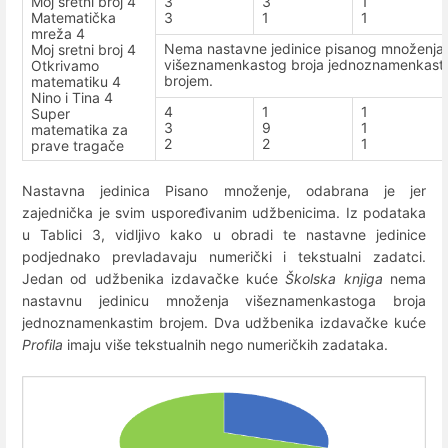
Moj sretni broj 4
3
3
1
Matematička
3
1
1
mreža 4
Nema nastavne jedinice pisanog množenja
Moj sretni broj 4
višeznamenkastog broja jednoznamenkast
Otkrivamo
brojem.
matematiku 4
Nino i Tina 4
4
1
1
Super
3
9
1
matematika za
2
2
1
prave tragače
Nastavna jedinica Pisano množenje, odabrana je jer
zajednička je svim uspoređivanim udžbenicima. Iz podataka
u Tablici 3, vidljivo kako u obradi te nastavne jedinice
podjednako prevladavaju numerički i tekstualni zadatci.
Jedan od udžbenika izdavačke kuće
Školska knjiga
nema
nastavnu jedinicu množenja višeznamenkastoga broja
jednoznamenkastim brojem. Dva udžbenika izdavačke kuće
Profila
imaju više tekstualnih nego numeričkih zadataka.