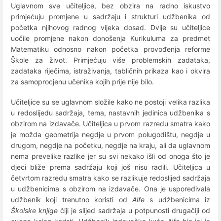
Uglavnom sve učiteljice, bez obzira na radno iskustvo
primjećuju promjene u sadržaju i strukturi udžbenika od
početka njihovog radnog vijeka dosad. Dvije su učiteljice
uočile promjene nakon donošenja Kurikuluma za predmet
Matematiku odnosno nakon početka provođenja reforme
Škole za život. Primjećuju više problemskih zadataka,
zadataka riječima, istraživanja, tabličnih prikaza kao i okvira
za samoprocjenu učenika kojih prije nije bilo.
Učiteljice su se uglavnom složile kako ne postoji velika razlika
u redoslijedu sadržaja, tema, nastavnih jedinica udžbenika s
obzirom na izdavače. Učiteljica u prvom razredu smatra kako
je možda geometrija negdje u prvom polugodištu, negdje u
drugom, negdje na početku, negdje na kraju, ali da uglavnom
nema prevelike razlike jer su svi nekako išli od onoga što je
djeci bliže prema sadržaju koji još nisu radili. Učiteljica u
četvrtom razredu smatra kako se razlikuje redoslijed sadržaja
u udžbenicima s obzirom na izdavače. Ona je uspoređivala
udžbenik koji trenutno koristi od
Alfe
s udžbenicima iz
Školske knjige
čiji je slijed sadržaja u potpunosti drugačiji od