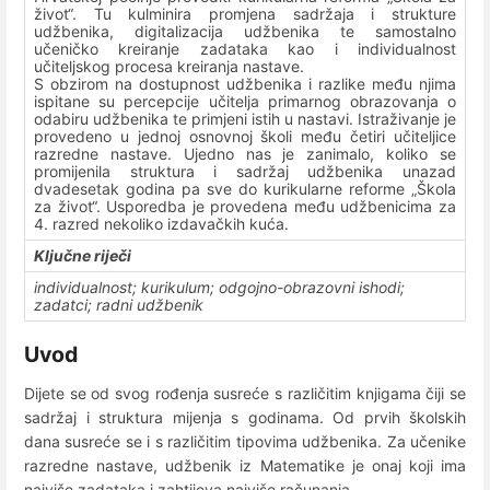
život“. Tu kulminira promjena sadržaja i strukture
udžbenika, digitalizacija udžbenika te samostalno
učeničko kreiranje zadataka kao i individualnost
učiteljskog procesa kreiranja nastave.
S obzirom na dostupnost udžbenika i razlike među njima
ispitane su percepcije učitelja primarnog obrazovanja o
odabiru udžbenika te primjeni istih u nastavi. Istraživanje je
provedeno u jednoj osnovnoj školi među četiri učiteljice
razredne nastave. Ujedno nas je zanimalo, koliko se
promijenila struktura i sadržaj udžbenika unazad
dvadesetak godina pa sve do kurikularne reforme „Škola
za život“. Usporedba je provedena među udžbenicima za
4. razred nekoliko izdavačkih kuća.
Ključne riječi
individualnost; kurikulum; odgojno-obrazovni ishodi;
zadatci; radni udžbenik
Uvod
Dijete se od svog rođenja susreće s različitim knjigama čiji se
sadržaj i struktura mijenja s godinama. Od prvih školskih
dana susreće se i s različitim tipovima udžbenika. Za učenike
razredne nastave, udžbenik iz Matematike je onaj koji ima
najviše zadataka i zahtijeva najviše računanja.