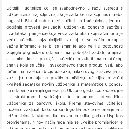
Učitelji i učiteljice koji se svakodnevno u radu susreću s
udžbenicima, najbolje znaju koje zadatke i na koji način treba
naglasiti. Bilo bi dobro među učiteljima i učenicima, jednom
godišnje provesti evaluaciju udžbenika, odnosno sadržaja
i zadataka, primjerice koja vrsta zadataka i koji način rada je
većini učenika najzanimljiviji. Na taj bi se način prikupile
važne informacije te bi se smanjile ako ne i u potpunosti
izbjegle pogreške u udžbenicima, poboljšali zadatci u njima,
a samim time i poboljšali učenički rezultati matematičkog
znanja koje se učitelji, svakodnevno trude produbljivati. Iako
rađeni na malenom broju uzoraka, nalazi ovog istraživanja su
važni jer upućuju na pozitivno mišljenje učiteljica o većoj
kvaliteti zadataka novijih udžbenika iz matematike u odnosu
na udžbenike ranijih generacija. Ukupno gledajući, zadovoljne
su strukturom i sadržajem te ponudom matematičkih
udžbenika za osnovnu školu. Prema stavovima učiteljica
možemo zaključiti kako su se dogodile pozitivne promjene u
udžbenicima iz Matematike unazad nekoliko godina. Usprkos
promjenama, njihov način rada nije se uvelike promijenioer je
udžbenik samo jedan od čimbenika ostvarivanja kvalitetne