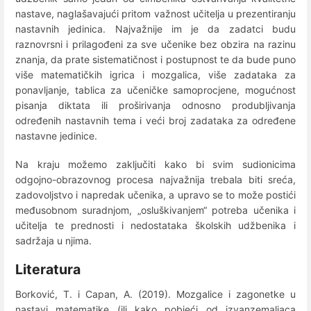
nastave, naglašavajući pritom važnost učitelja u prezentiranju
nastavnih jedinica. Najvažnije im je da zadatci budu
raznovrsni i prilagođeni za sve učenike bez obzira na razinu
znanja, da prate sistematičnost i postupnost te da bude puno
više matematičkih igrica i mozgalica, više zadataka za
ponavljanje, tablica za učeničke samoprocjene, mogućnost
pisanja diktata ili proširivanja odnosno produbljivanja
određenih nastavnih tema i veći broj zadataka za određene
nastavne jedinice.
Na kraju možemo zaključiti kako bi svim sudionicima
odgojno-obrazovnog procesa najvažnija trebala biti sreća,
zadovoljstvo i napredak učenika, a upravo se to može postići
međusobnom suradnjom, „osluškivanjem“ potreba učenika i
učitelja te prednosti i nedostataka školskih udžbenika i
sadržaja u njima.
Literatura
Borković, T. i Capan, A. (2019). Mozgalice i zagonetke u
nastavi matematike (ili kako pobjeći od izvanzemaljaca