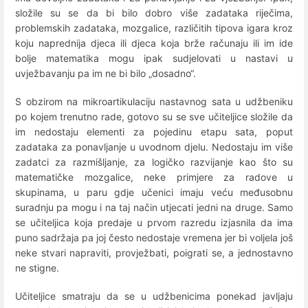
složile su se da bi bilo dobro više zadataka riječima,
problemskih zadataka, mozgalice, različitih tipova igara kroz
koju naprednija djeca ili djeca koja brže računaju ili im ide
bolje matematika mogu ipak sudjelovati u nastavi u
uvježbavanju pa im ne bi bilo „dosadno“.
S obzirom na mikroartikulaciju nastavnog sata u udžbeniku
po kojem trenutno rade, gotovo su se sve učiteljice složile da
im nedostaju elementi za pojedinu etapu sata, poput
zadataka za ponavljanje u uvodnom djelu. Nedostaju im više
zadatci za razmišljanje, za logičko razvijanje kao što su
matematičke mozgalice, neke primjere za radove u
skupinama, u paru gdje učenici imaju veću međusobnu
suradnju pa mogu i na taj način utjecati jedni na druge. Samo
se učiteljica koja predaje u prvom razredu izjasnila da ima
puno sadržaja pa joj često nedostaje vremena jer bi voljela još
neke stvari napraviti, provježbati, poigrati se, a jednostavno
ne stigne.
Učiteljice smatraju da se u udžbenicima ponekad javljaju