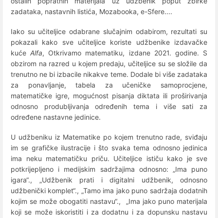
ostalih popratnih materijala uz udžbenik poput zbirke
zadataka, nastavnih listića, Mozabooka, e-Sfere....
Iako su učiteljice odabrane slučajnim odabirom, rezultati su
pokazali kako sve učiteljice koriste udžbenike izdavačke
kuće
Alfa
, Otkrivamo matematiku, izdane 2021. godine. S
obzirom na razred u kojem predaju, učiteljice su se složile da
trenutno ne bi izbacile nikakve teme. Dodale bi više zadataka
za ponavljanje, tabela za učeničke samoprocjene,
matematičke igre, mogućnost pisanja diktata ili proširivanja
odnosno produbljivanja određenih tema i više sati za
određene nastavne jedinice.
U udžbeniku iz Matematike po kojem trenutno rade, sviđaju
im se grafičke ilustracije i što svaka tema odnosno jedinica
ima neku matematičku priču. Učiteljice ističu kako je sve
potkrijepljeno i medijskim sadržajima odnosno: „Ima puno
igara“., „Udžbenik prati i digitalni udžbenik, odnosno
udžbenički komplet“., „Tamo ima jako puno sadržaja dodatnih
kojim se može obogatiti nastavu“., „Ima jako puno materijala
koji se može iskoristiti i za dodatnu i za dopunsku nastavu