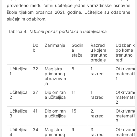
provedeno među četiri učiteljice jedne varaždinske osnovne
škole tijekom prosinca 2021. godine. Učiteljice su odabrane
slučajnim odabirom.
Tablica 4.
Tablični prikaz podataka o učiteljicama
Do
Zanimanje
Godin
Razred
Udžbenik
b
a
u kojem
po kome
staža
trenutno
trenutno
predaje
radi
Učiteljica
32
Magistra
8
1.
Otkrivamo
1
primarnog
razred
matematik
obrazovan
1
ja
Učiteljica
37
Diplomiran
11
1.
Otkrivamo
2
a učiteljica
razred
matematik
2
Učiteljica
41
Diplomiran
15
2.
Otkrivamo
3
a učiteljica
razred
matematik
3
Učiteljica
34
Magistra
9
3.
Otkrivamo
4
primarnog
razred
matematik