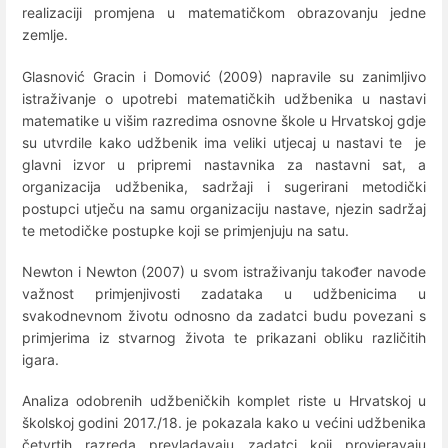
realizaciji promjena u matematičkom obrazovanju jedne
zemlje.
Glasnović Gracin i Domović (2009) napravile su zanimljivo
istraživanje o upotrebi matematičkih udžbenika u nastavi
matematike u višim razredima osnovne škole u Hrvatskoj gdje
su utvrdile kako udžbenik ima veliki utjecaj u nastavi te je
glavni izvor u pripremi nastavnika za nastavni sat, a
organizacija udžbenika, sadržaji i sugerirani metodički
postupci utječu na samu organizaciju nastave, njezin sadržaj
te metodičke postupke koji se primjenjuju na satu.
Newton i Newton (2007) u svom istraživanju također navode
važnost primjenjivosti zadataka u udžbenicima u
svakodnevnom životu odnosno da zadatci budu povezani s
primjerima iz stvarnog života te prikazani obliku različitih
igara.
Analiza odobrenih udžbeničkih komplet riste u Hrvatskoj u
školskoj godini 2017./18. je pokazala kako u većini udžbenika
četvrtih razreda prevladavaju zadatci koji provjeravaju