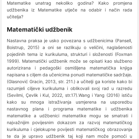
Matematike unatrag nekoliko godina? Kako promjena
udžbenika iz Matematike utječe na odabir i način rada
učitelja?
Matematički udžbenik
Nastavna praksa je usko povezana s udžbenicima (Pansell,
Boistrup, 2015) a oni se razlikuju o veličini, naglašenosti
pojedinih tema iz kurikuluma, strukturi i složenosti (Foxman
1999). Matematički udžbenik može se opisati kao službeno
autorizirana i pedagoški osmišljena matematička knjiga
napisana s ciljem da učenicima ponudi matematičke sadržaje.
(Glasnović Gracin, 2013, str. 211.) a učitelji ga koriste kako bi
razumjeli ciljeve kurikuluma i oblikovali svoj rad u razredu
(Sevilmi, Çevlik i Kul, 2022, str.17).Wang i Yang (2016) ističu
kako su mnoga istraživanja usmjerena na usporedbu
nastavnog plana i programa matematike i udžbenika
matematike a udžbenici matematike mogu se smatrati i
najvažnijim povijesnim dokazom za razvoj matematičkog
kurikuluma i cjelokupne povijesti matematičkog obrazovanja
te da je upravo udžbenik taj koji nam može pomoći u