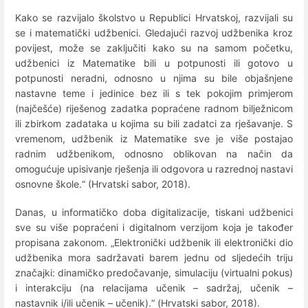
Kako se razvijalo školstvo u Republici Hrvatskoj, razvijali su
se i matematički udžbenici. Gledajući razvoj udžbenika kroz
povijest, može se zaključiti kako su na samom početku,
udžbenici iz Matematike bili u potpunosti ili gotovo u
potpunosti neradni, odnosno u njima su bile objašnjene
nastavne teme i jedinice bez ili s tek pokojim primjerom
(najčešće) riješenog zadatka popraćene radnom bilježnicom
ili zbirkom zadataka u kojima su bili zadatci za rješavanje. S
vremenom, udžbenik iz Matematike sve je više postajao
radnim udžbenikom, odnosno oblikovan na način da
omogućuje upisivanje rješenja ili odgovora u razrednoj nastavi
osnovne škole.“ (Hrvatski sabor, 2018).
Danas, u informatičko doba digitalizacije, tiskani udžbenici
sve su više popraćeni i digitalnom verzijom koja je također
propisana zakonom. „Elektronički udžbenik ili elektronički dio
udžbenika mora sadržavati barem jednu od sljedećih triju
značajki: dinamičko predočavanje, simulaciju (virtualni pokus)
i interakciju (na relacijama učenik – sadržaj, učenik –
nastavnik i/ili učenik – učenik).“ (Hrvatski sabor, 2018).