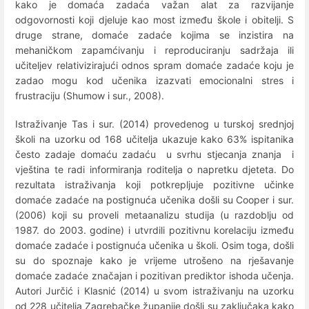
kako je domaća zadaća važan alat za razvijanje
odgovornosti koji djeluje kao most između škole i obitelji. S
druge strane, domaće zadaće kojima se inzistira na
mehaničkom zapamćivanju i reproduciranju sadržaja ili
učiteljev relativizirajući odnos spram domaće zadaće koju je
zadao mogu kod učenika izazvati emocionalni stres i
frustraciju (Shumow i sur., 2008).
Istraživanje Tas i sur. (2014) provedenog u turskoj srednjoj
školi na uzorku od 168 učitelja ukazuje kako 63% ispitanika
često zadaje domaću zadaću u svrhu stjecanja znanja i
vještina te radi informiranja roditelja o napretku djeteta. Do
rezultata istraživanja koji potkrepljuje pozitivne učinke
domaće zadaće na postignuća učenika došli su Cooper i sur.
(2006) koji su proveli metaanalizu studija (u razdoblju od
1987. do 2003. godine) i utvrdili pozitivnu korelaciju između
domaće zadaće i postignuća učenika u školi. Osim toga, došli
su do spoznaje kako je vrijeme utrošeno na rješavanje
domaće zadaće značajan i pozitivan prediktor ishoda učenja.
Autori Jurčić i Klasnić (2014) u svom istraživanju na uzorku
od 228 učitelja Zagrebačke županije došli su zaključaka kako