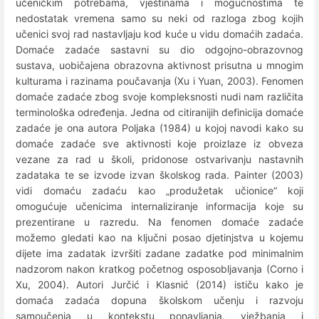
učeničkim potrebama, vještinama i mogućnostima te
nedostatak vremena samo su neki od razloga zbog kojih
učenici svoj rad nastavljaju kod kuće u vidu domaćih zadaća.
Domaće zadaće sastavni su dio odgojno-obrazovnog
sustava, uobičajena obrazovna aktivnost prisutna u mnogim
kulturama i razinama poučavanja (Xu i Yuan, 2003). Fenomen
domaće zadaće zbog svoje kompleksnosti nudi nam različita
terminološka određenja. Jedna od citiranijih definicija domaće
zadaće je ona autora Poljaka (1984) u kojoj navodi kako su
domaće zadaće sve aktivnosti koje proizlaze iz obveza
vezane za rad u školi, pridonose ostvarivanju nastavnih
zadataka te se izvode izvan školskog rada. Painter (2003)
vidi domaću zadaću kao „produžetak učionice“ koji
omogućuje učenicima internaliziranje informacija koje su
prezentirane u razredu. Na fenomen domaće zadaće
možemo gledati kao na ključni posao djetinjstva u kojemu
dijete ima zadatak izvršiti zadane zadatke pod minimalnim
nadzorom nakon kratkog početnog osposobljavanja (Corno i
Xu, 2004). Autori Jurčić i Klasnić (2014) ističu kako je
domaća zadaća dopuna školskom učenju i razvoju
samoučenja u kontekstu ponavljanja, vježbanja i