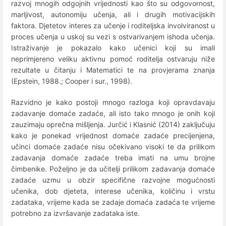
razvoj mnogih odgojnih vrijednosti kao što su odgovornost,
marljivost, autonomiju učenja, ali i drugih motivacijskih
faktora. Djetetov interes za učenje i roditeljska involviranost u
proces učenja u uskoj su vezi s ostvarivanjem ishoda učenja.
Istraživanje je pokazalo kako učenici koji su imali
neprimjereno veliku aktivnu pomoć roditelja ostvaruju niže
rezultate u čitanju i Matematici te na provjerama znanja
(Epstein, 1988.; Cooper i sur., 1998).
Razvidno je kako postoji mnogo razloga koji opravdavaju
zadavanje domaće zadaće, ali isto tako mnogo je onih koji
zauzimaju oprečna mišljenja. Jurčić i Klasnić (2014) zaključuju
kako je ponekad vrijednost domaće zadaće precijenjena,
učinci domaće zadaće nisu očekivano visoki te da prilikom
zadavanja domaće zadaće treba imati na umu brojne
čimbenike. Poželjno je da učitelji prilikom zadavanja domaće
zadaće uzmu u obzir specifične razvojne mogućnosti
učenika, dob djeteta, interese učenika, količinu i vrstu
zadataka, vrijeme kada se zadaje domaća zadaća te vrijeme
potrebno za izvršavanje zadataka iste.