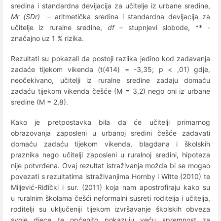
sredina i standardna devijacija za učitelje iz urbane sredine,
Mr (SDr)
– aritmetička sredina i standardna devijacija za
učitelje iz ruralne sredine,
df
– stupnjevi slobode, ** -
značajno uz 1 % rizika.
Rezultati su pokazali da postoji razlika jedino kod zadavanja
zadaće tijekom vikenda (t(414) = -3,35; p < ,01) gdje,
neočekivano, učitelji iz ruralne sredine zadaju domaću
zadaću tijekom vikenda češće (M = 3,2) nego oni iz urbane
sredine (M = 2,8).
Kako je pretpostavka bila da će učitelji primarnog
obrazovanja zaposleni u urbanoj sredini češće zadavati
domaću zadaću tijekom vikenda, blagdana i školskih
praznika nego učitelji zaposleni u ruralnoj sredini, hipoteza
nije potvrđena. Ovaj rezultat istraživanja možda bi se mogao
povezati s rezultatima istraživanjima Hornby i Witte (2010) te
Miljević-Riđički i sur. (2011) koja nam apostrofiraju kako su
u ruralnim školama češći neformalni susreti roditelja i učitelja,
roditelji su uključeniji tijekom izvršavanje školskih obveza
svoje djece te općenito pokazuju veću spremnost za