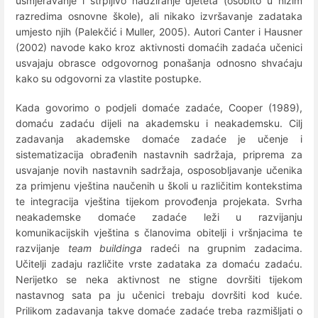
usmjeravanje i strpljivo nadziranje djeteta (osobito u nižim
razredima osnovne škole), ali nikako izvršavanje zadataka
umjesto njih (Palekčić i Muller, 2005). Autori Canter i Hausner
(2002) navode kako kroz aktivnosti domaćih zadaća učenici
usvajaju obrasce odgovornog ponašanja odnosno shvaćaju
kako su odgovorni za vlastite postupke.
Kada govorimo o podjeli domaće zadaće, Cooper (1989),
domaću zadaću dijeli na akademsku i neakademsku. Cilj
zadavanja akademske domaće zadaće je učenje i
sistematizacija obrađenih nastavnih sadržaja, priprema za
usvajanje novih nastavnih sadržaja, osposobljavanje učenika
za primjenu vještina naučenih u školi u različitim kontekstima
te integracija vještina tijekom provođenja projekata. Svrha
neakademske domaće zadaće leži u razvijanju
komunikacijskih vještina s članovima obitelji i vršnjacima te
razvijanje
team buildinga
radeći na grupnim zadacima.
Učitelji zadaju različite vrste zadataka za domaću zadaću.
Nerijetko se neka aktivnost ne stigne dovršiti tijekom
nastavnog sata pa ju učenici trebaju dovršiti kod kuće.
Prilikom zadavanja takve domaće zadaće treba razmišljati o