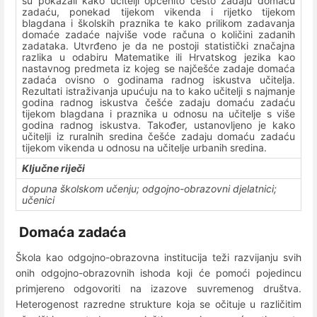
su pokazali kako učitelji općenito često zadaju domaću
zadaću, ponekad tijekom vikenda i rijetko tijekom
blagdana i školskih praznika te kako prilikom zadavanja
domaće zadaće najviše vode računa o količini zadanih
zadataka. Utvrđeno je da ne postoji statistički značajna
razlika u odabiru Matematike ili Hrvatskog jezika kao
nastavnog predmeta iz kojeg se najčešće zadaje domaća
zadaća ovisno o godinama radnog iskustva učitelja.
Rezultati istraživanja upućuju na to kako učitelji s najmanje
godina radnog iskustva češće zadaju domaću zadaću
tijekom blagdana i praznika u odnosu na učitelje s više
godina radnog iskustva. Također, ustanovljeno je kako
učitelji iz ruralnih sredina češće zadaju domaću zadaću
tijekom vikenda u odnosu na učitelje urbanih sredina.
Ključne riječi
dopuna školskom učenju; odgojno-obrazovni djelatnici;
učenici
Domaća zadaća
Škola kao odgojno-obrazovna institucija teži razvijanju svih
onih odgojno-obrazovnih ishoda koji će pomoći pojedincu
primjereno odgovoriti na izazove suvremenog društva.
Heterogenost razredne strukture koja se očituje u različitim