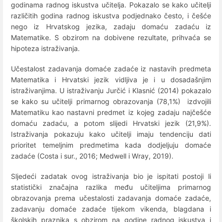
godinama radnog iskustva učitelja. Pokazalo se kako učitelji
različitih godina radnog iskustva podjednako često, i češće
nego iz Hrvatskog jezika, zadaju domaću zadaću iz
Matematike. S obzirom na dobivene rezultate, prihvaća se
hipoteza istraživanja.
Učestalost zadavanja domaće zadaće iz nastavih predmeta
Matematika i Hrvatski jezik vidljiva je i u dosadašnjim
istraživanjima. U istraživanju Jurčić i Klasnić (2014) pokazalo
se kako su učitelji primarnog obrazovanja (78,1%) izdvojili
Matematiku kao nastavni predmet iz kojeg zadaju najčešće
domaću zadaću, a potom slijedi Hrvatski jezik (21,9%).
Istraživanja pokazuju kako učitelji imaju tendenciju dati
prioritet temeljnim predmetima kada dodjeljuju domaće
zadaće (Costa i sur., 2016; Medwell i Wray, 2019).
Sljedeći zadatak ovog istraživanja bio je ispitati postoji li
statistički značajna razlika među učiteljima primarnog
obrazovanja prema učestalosti zadavanja domaće zadaće,
zadavanju domaće zadaće tijekom vikenda, blagdana i
školskih praznika s obzirom na godine radnog iskustva i