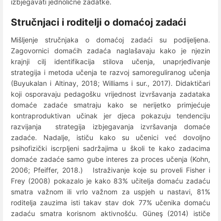
izbjegavati jednolične zadatke.
Stručnjaci i roditelji o domaćoj zadaći
Mišljenje stručnjaka o domaćoj zadaći su podijeljena.
Zagovornici domaćih zadaća naglašavaju kako je njezin
krajnji cilj identifikacija stilova učenja, unaprjeđivanje
strategija i metoda učenja te razvoj samoreguliranog učenja
(Buyukalan i Altinay, 2018; Williams i sur., 2017). Didaktičari
koji osporavaju pedagošku vrijednost izvršavanja zadataka
domaće zadaće smatraju kako se nerijetko primjećuje
kontraproduktivan učinak jer djeca pokazuju tendenciju
razvijanja strategija izbjegavanja izvršavanja domaće
zadaće. Nadalje, ističu kako su učenici već dovoljno
psihofizički iscrpljeni sadržajima u školi te kako zadacima
domaće zadaće samo gube interes za proces učenja (Kohn,
2006; Pfeiffer, 2018.) Istraživanje koje su proveli Fisher i
Frey (2008) pokazalo je kako 83% učitelja domaću zadaću
smatra važnom ili vrlo važnom za uspjeh u nastavi, 81%
roditelja zauzima isti takav stav dok 77% učenika domaću
zadaću smatra korisnom aktivnošću. Güneş (2014) ističe