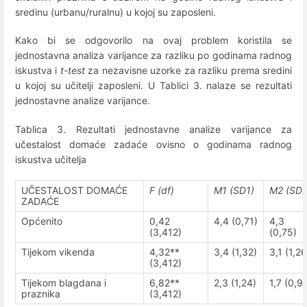
sredinu (urbanu/ruralnu) u kojoj su zaposleni.
Kako bi se odgovorilo na ovaj problem koristila se
jednostavna analiza varijance za razliku po godinama radnog
iskustva i
t-test
za nezavisne uzorke za razliku prema sredini
u kojoj su učitelji zaposleni. U Tablici 3. nalaze se rezultati
jednostavne analize varijance.
Tablica 3. Rezultati jednostavne analize varijance za
učestalost domaće zadaće ovisno o godinama radnog
iskustva učitelja
UČESTALOST DOMAĆE
F (df)
M1 (SD1)
M2 (SD2
ZADAĆE
Općenito
0,42
4,4 (0,71)
4,3
(3,412)
(0,75)
Tijekom vikenda
4,32**
3,4 (1,32)
3,1 (1,26
(3,412)
Tijekom blagdana i
6,82**
2,3 (1,24)
1,7 (0,9
praznika
(3,412)