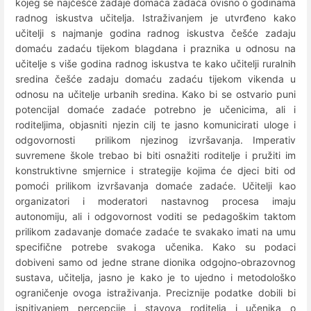
kojeg se najčešće zadaje domaća zadaća ovisno o godinama
radnog iskustva učitelja. Istraživanjem je utvrđeno kako
učitelji s najmanje godina radnog iskustva češće zadaju
domaću zadaću tijekom blagdana i praznika u odnosu na
učitelje s više godina radnog iskustva te kako učitelji ruralnih
sredina češće zadaju domaću zadaću tijekom vikenda u
odnosu na učitelje urbanih sredina. Kako bi se ostvario puni
potencijal domaće zadaće potrebno je učenicima, ali i
roditeljima, objasniti njezin cilj te jasno komunicirati uloge i
odgovornosti prilikom njezinog izvršavanja. Imperativ
suvremene škole trebao bi biti osnažiti roditelje i pružiti im
konstruktivne smjernice i strategije kojima će djeci biti od
pomoći prilikom izvršavanja domaće zadaće. Učitelji kao
organizatori i moderatori nastavnog procesa imaju
autonomiju, ali i odgovornost voditi se pedagoškim taktom
prilikom zadavanje domaće zadaće te svakako imati na umu
specifične potrebe svakoga učenika. Kako su podaci
dobiveni samo od jedne strane dionika odgojno-obrazovnog
sustava, učitelja, jasno je kako je to ujedno i metodološko
ograničenje ovoga istraživanja. Preciznije podatke dobili bi
ispitivanjem percepcije i stavova roditelja i učenika o