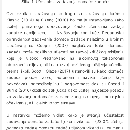
Slika 1. Učestalost zadavanja domaće zadaće
Ovi rezultati istraživanja na tragu su istraživanja Jurčić i
Klasnić (2014) te Özenç (2020) kojima je ustanovljeno kako
učitelji primarnoga obrazovanja često učenicima zadaju
zadatke namijenjene izvršavanju kod kuće. Pedagošku
opravdanost zadavanja domaće zadaće nalazimo u brojnim
istraživanjima. Cooper (2007) naglašava kako domaća
zadaća može pozitivno utjecati na razvoj kritičkog mišljenja
koje je visoko vrednovano na Bloomovoj taksonomiji
obrazovnih ciljeva, ali i na razvoj pozitivnog mišljenja učenika
prema školi. Scott i Glaze (2017) ustanovili su kako domaća
zadaća potiče razvoj autonomnih navika učenja koje
povećavaju samodisciplinu i odgovornost dok su Snead i
Burris (2016) došli do zaključka kako učitelji najčešće posežu
za zadavanjem domaće zadaće zbog ispunjenja roditeljskih
očekivanja, ali i cjelokupnog sustava.
U nastavku možemo vidjeti kako je
srednja
učestalost
zadavanja domaće zadaće tijekom vikenda (23,3% učitelja
ponekad
zadaje domaću zadaću tijekom vikenda) i najmanja