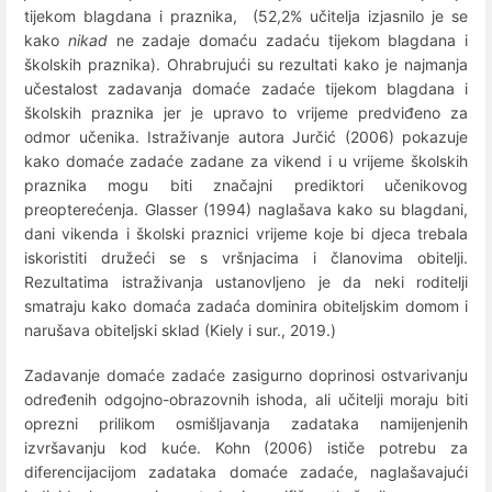
tijekom blagdana i praznika, (52,2% učitelja izjasnilo je se
kako
nikad
ne zadaje domaću zadaću tijekom blagdana i
školskih praznika). Ohrabrujući su rezultati kako je najmanja
učestalost zadavanja domaće zadaće tijekom blagdana i
školskih praznika jer je upravo to vrijeme predviđeno za
odmor učenika. Istraživanje autora Jurčić (2006) pokazuje
kako domaće zadaće zadane za vikend i u vrijeme školskih
praznika mogu biti značajni prediktori učenikovog
preopterećenja. Glasser (1994) naglašava kako su blagdani,
dani vikenda i školski praznici vrijeme koje bi djeca trebala
iskoristiti družeći se s vršnjacima i članovima obitelji.
Rezultatima istraživanja ustanovljeno je da neki roditelji
smatraju kako domaća zadaća dominira obiteljskim domom i
narušava obiteljski sklad (Kiely i sur., 2019.)
Zadavanje domaće zadaće zasigurno doprinosi ostvarivanju
određenih odgojno-obrazovnih ishoda, ali učitelji moraju biti
oprezni prilikom osmišljavanja zadataka namijenjenih
izvršavanju kod kuće. Kohn (2006) ističe potrebu za
diferencijacijom zadataka domaće zadaće, naglašavajući