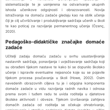
sistematizacije te je usmjerena na ostvarivanje ukupnih
ishoda učenikove odgojnosti i obrazovanosti. Novija
istraživanja na domaću zadaće gledaju kao na oblik učenja
čiji je cilj učvršćivanje i produbljivanje sadržaja učenih u školi
te kao poticaj za razvijanje permanentnog učenja (Özenç,
2020).
Pedagoško-didaktičke značajke domaće
zadaće
Učitelji zadaju domaću zadaću u svrhu usustavljivanja
nastavnih sadržaja, ponavljanja i uvježbavanje sadržaja koji
su obrađeni tijekom nastave te kako bi se dopunilo školsko
učenje i ispravile eventualne nejasnoće koje su se pojavile
tijekom procesa poučavanja u školi (Howe, 2002). Osim
navedenih obrazovnih ciljeva tu je i odgojna komponenta
domaće zadaće u vidu razvijanja radnih navika i odnosa
prema svom i tuđem radu te uvida roditelja u djetetove
školske aktivnosti i obveze. Tijekom izvršavanja zahtjeva
domaćih zadaća od roditelja se očekuje ohrabrivanje,