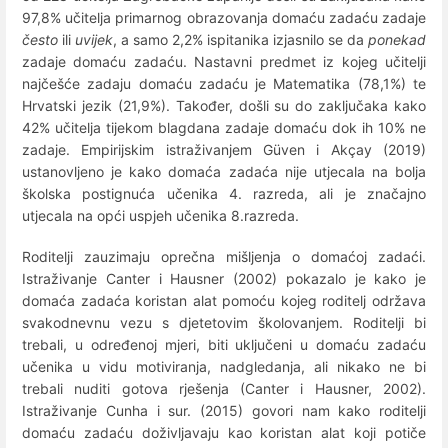
97,8% učitelja primarnog obrazovanja domaću zadaću zadaje
često
ili
uvijek
, a samo 2,2% ispitanika izjasnilo se da
ponekad
zadaje domaću zadaću. Nastavni predmet iz kojeg učitelji
najčešće zadaju domaću zadaću je Matematika (78,1%) te
Hrvatski jezik (21,9%). Također, došli su do zaključaka kako
42% učitelja tijekom blagdana zadaje domaću dok ih 10% ne
zadaje. Empirijskim istraživanjem Güven i Akçay (2019)
ustanovljeno je kako domaća zadaća nije utjecala na bolja
školska postignuća učenika 4. razreda, ali je značajno
utjecala na opći uspjeh učenika 8.razreda.
Roditelji zauzimaju oprečna mišljenja o domaćoj zadaći.
Istraživanje Canter i Hausner (2002) pokazalo je kako je
domaća zadaća koristan alat pomoću kojeg roditelj održava
svakodnevnu vezu s djetetovim školovanjem. Roditelji bi
trebali, u određenoj mjeri, biti uključeni u domaću zadaću
učenika u vidu motiviranja, nadgledanja, ali nikako ne bi
trebali nuditi gotova rješenja (Canter i Hausner, 2002).
Istraživanje Cunha i sur. (2015) govori nam kako roditelji
domaću zadaću doživljavaju kao koristan alat koji potiče