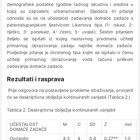
demografske podatke (godine radnog iskustva i sredina u
kojoj su zaposleni; urbana/ruralna). Sljedeća tri pitanja
odnosila su se na učestalost zadavanja domaće zadaće s
peterostupanjskom ljestvicom Likertova tipa (1-
nikad
, 2-
rijetko
, 3-
ponekad
, 4-
često
, 5-
uvijek
). Šestim pitanjem
željelo se ispitati iz kojeg nastavnog predmeta učitelji
primarnog obrazovanja zadaju najviše domaće zadaće.
Posljednje pitanje je otvorenog tipa kojim se ispitalo o čemu
učitelji primarnog obrazovanja vode računa prilikom
zadavanja domaće zadaće.
Rezultati i rasprava
Prije odgovora na postavljene probleme istraživanja, provjerit
će se deskriptivna obilježja kontinuiranih varijabli (Tablica 2.).
Tablica 2. Deskriptivna obilježja kontinuiranih varijabli
UČESTALOST
M
C
SD
Z
min
DOMAĆE ZADAĆE
Općenito
4,3
4,
0,6
0,27**
1,0