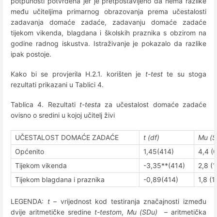
potpunosti potvrđena jer je pretpostavljeno da nema razlike
među učiteljima primarnog obrazovanja prema učestalosti
zadavanja domaće zadaće, zadavanju domaće zadaće
tijekom vikenda, blagdana i školskih praznika s obzirom na
godine radnog iskustva. Istraživanje je pokazalo da razlike
ipak postoje.
Kako bi se provjerila H.2.1. korišten je
t-test
te su stoga
rezultati prikazani u Tablici 4.
Tablica 4. Rezultati
t-testa
za učestalost domaće zadaće
ovisno o sredini u kojoj učitelj živi
UČESTALOST DOMAĆE ZADAĆE
t (df)
Mu (S
Općenito
1,45(414)
4,4 (
Tijekom vikenda
-3,35**(414)
2,8 (1
Tijekom blagdana i praznika
-0,89(414)
1,8 (1
LEGENDA:
t
– vrijednost kod testiranja značajnosti između
dvije aritmetičke sredine
t-testom
,
Mu (SDu)
– aritmetička