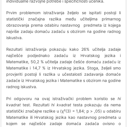
individualne razvojne potrebe i specifičnosti učenika.
Prvim problemom istraživanja željelo se ispitati postoji li
statistički značajna razlika među učiteljima primarnog
obrazovanja prema odabiru nastavnog predmeta iz kojega
najviše zadaju domaću zadaću s obzirom na godine radnog
iskustva.
Rezultati istraživanja pokazuju kako 26% učitelja zadaje
najčešće podjednako zadaću iz Hrvatskog jezika i
Matematike, 50,2 % učitelja zadaje češće domaću zadaću iz
Matematike i 14,7 % iz Hrvatskog jezika. Stoga, željeli smo
provjeriti postoji li razlika u učestalosti zadavanja domaće
zadaće iz Hrvatskog jezika i Matematike s obzirom na godine
radnog iskustva.
Pri odgovoru na ovaj istraživački problem koristio se
hi
kvadrat
test. Rezultati
hi kvadrat
testa pokazuju da nema
statistički značajne razlike u (χ²(3) = 1,84; p > ,05) u odabiru
Matematike ili Hrvatskog jezika kao nastavnog predmeta u
kojem se najčešće zadaje domaća zadaća ovisno o