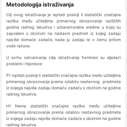
Metodologija istraživanja
Cilj ovog istraživanja je ispitati postoji li statistički značajna
razlika među učiteljima primarnog obrazovanja različitih
godina radnog iskustva i urbane/ruralne sredine u kojoj su
zaposleni s obzirom na nastavni predmet iz kojeg zadaju
najviše domaće zadaće, kada ju zadaju te o čemu pritom
vode računa.
U svrhu ostvarivanja cilja istraživanja formirani su sljedeći
problemi i hipoteze:
P1 Ispitati postoji li statistički značajna razlika među učiteljima
primarnog obrazovanja prema odabiru nastavnog predmeta
iz kojega najviše zadaju domaću zadaću s obzirom na godine
radnog iskustva.
H1 Nema statistički značajne razlike među učiteljima
primarnog obrazovanja prema odabiru nastavnog predmeta
iz kojega zadaju najviše domaće zadaće s obzirom na godine
radnog iskustva.