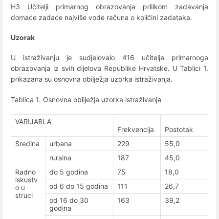
H3 Učitelji primarnog obrazovanja prilikom zadavanja
domaće zadaće najviše vode računa o količini zadataka.
Uzorak
U istraživanju je sudjelovalo 416 učitelja primarnoga
obrazovanja iz svih dijelova Republike Hrvatske. U Tablici 1.
prikazana su osnovna obilježja uzorka istraživanja.
Tablica 1
.
Osnovna obilježja uzorka istraživanja
VARIJABLA
Frekvencija
Postotak
Sredina
urbana
229
55,0
ruralna
187
45,0
Radno
do 5 godina
75
18,0
iskustv
od 6 do 15 godina
111
26,7
o u
struci
od 16 do 30
163
39,2
godina