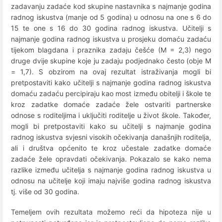
zadavanju zadaće kod skupine nastavnika s najmanje godina
radnog iskustva (manje od 5 godina) u odnosu na one s 6 do
15 te one s 16 do 30 godina radnog iskustva. Učitelji s
najmanje godina radnog iskustva u prosjeku domaću zadaću
tijekom blagdana i praznika zadaju češće (M = 2,3) nego
druge dvije skupine koje ju zadaju podjednako često (obje M
= 1,7). S obzirom na ovaj rezultat istraživanja mogli bi
pretpostaviti kako učitelji s najmanje godina radnog iskustva
domaću zadaću percipiraju kao most između obitelji i škole te
kroz zadatke domaće zadaće žele ostvariti partnerske
odnose s roditeljima i uključiti roditelje u život škole. Također,
mogli bi pretpostaviti kako su učitelji s najmanje godina
radnog iskustva svjesni visokih očekivanja današnjih roditelja,
ali i društva općenito te kroz učestale zadatke domaće
zadaće žele opravdati očekivanja. Pokazalo se kako nema
razlike između učitelja s najmanje godina radnog iskustva u
odnosu na učitelje koji imaju najviše godina radnog iskustva
tj. više od 30 godina.
Temeljem ovih rezultata možemo reći da hipoteza nije u