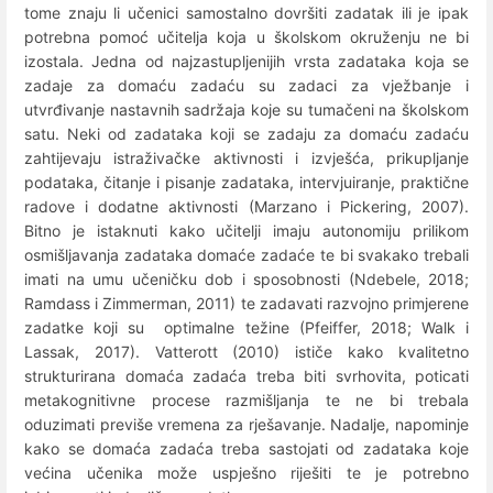
tome znaju li učenici samostalno dovršiti zadatak ili je ipak
potrebna pomoć učitelja koja u školskom okruženju ne bi
izostala. Jedna od najzastupljenijih vrsta zadataka koja se
zadaje za domaću zadaću su zadaci za vježbanje i
utvrđivanje nastavnih sadržaja koje su tumačeni na školskom
satu. Neki od zadataka koji se zadaju za domaću zadaću
zahtijevaju istraživačke aktivnosti i izvješća, prikupljanje
podataka, čitanje i pisanje zadataka, intervjuiranje, praktične
radove i dodatne aktivnosti (Marzano i Pickering, 2007).
Bitno je istaknuti kako učitelji imaju autonomiju prilikom
osmišljavanja zadataka domaće zadaće te bi svakako trebali
imati na umu učeničku dob i sposobnosti (Ndebele, 2018;
Ramdass i Zimmerman, 2011) te zadavati razvojno primjerene
zadatke koji su optimalne težine (Pfeiffer, 2018; Walk i
Lassak, 2017). Vatterott (2010) ističe kako kvalitetno
strukturirana domaća zadaća treba biti svrhovita, poticati
metakognitivne procese razmišljanja te ne bi trebala
oduzimati previše vremena za rješavanje. Nadalje, napominje
kako se domaća zadaća treba sastojati od zadataka koje
većina učenika može uspješno riješiti te je potrebno