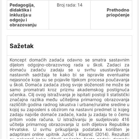
Pedagogija,
Broj rada: 14
didaktika i
Prethodno
inkluzija u
priopćenje
odgoju i
obrazovanju
Sažetak
Koncept domaćih zadaća odavno se smatra sastavnim
dijelom odgojno-obrazovnog rada u školi. Zadaci za
domaću zadaću zadaju se u svrhu usustavljivanja
nastavnih sadržaja te kako bi se ispravile eventualne
nejasnoće koje su se pojavile tijekom procesa poučavanja
u školi. Domaća zadaća zbog svoje složenosti ne može se
samo promatrati kroz prizmu akademskog postignuća
učenika. Cilj ovog istraživanja je ispitati postoji li statistički
značajna razlika među učiteljima primarnog obrazovanja
različitih godina radnog iskustva i urbane/ruralne sredine u
kojoj su zaposleni s obzirom na nastavni predmet iz kojeg
zadaju najviše domaće zadaće, kada ju zadaju te o čemu
pritom vode računa. U istraživanju je sudjelovalo 416
učitelja primarnog obrazovanja iz svih dijelova Republike
Hrvatske. U svrhu prikupljanja podataka korišten je
adaptirani
online
upitnik Jurčić i Klasnić (2014). Rezultati