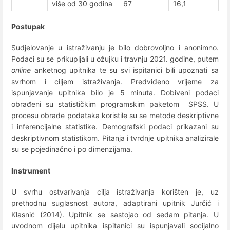
više od 30 godina
67
16,1
Postupak
Sudjelovanje u istraživanju je bilo dobrovoljno i anonimno.
Podaci su se prikupljali u ožujku i travnju 2021. godine, putem
online
anketnog upitnika te su svi ispitanici bili upoznati sa
svrhom i ciljem istraživanja. Predviđeno vrijeme za
ispunjavanje upitnika bilo je 5 minuta. Dobiveni podaci
obrađeni su statističkim programskim paketom SPSS. U
procesu obrade podataka koristile su se metode deskriptivne
i inferencijalne statistike. Demografski podaci prikazani su
deskriptivnom statistikom. Pitanja i tvrdnje upitnika analizirale
su se pojedinačno i po dimenzijama.
Instrument
U svrhu ostvarivanja cilja istraživanja korišten je, uz
prethodnu suglasnost autora, adaptirani upitnik Jurčić i
Klasnić (2014). Upitnik se sastojao od sedam pitanja. U
uvodnom dijelu upitnika ispitanici su ispunjavali socijalno