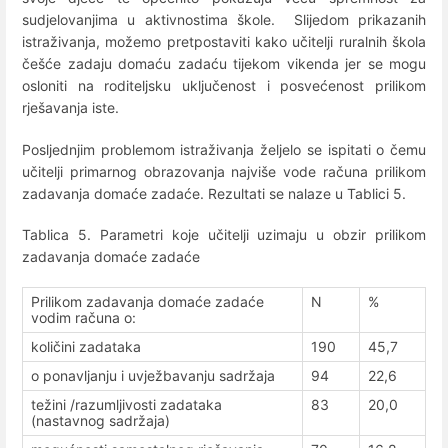
sudjelovanjima u aktivnostima škole. Slijedom prikazanih
istraživanja, možemo pretpostaviti kako učitelji ruralnih škola
češće zadaju domaću zadaću tijekom vikenda jer se mogu
osloniti na roditeljsku uključenost i posvećenost prilikom
rješavanja iste.
Posljednjim problemom istraživanja željelo se ispitati o čemu
učitelji primarnog obrazovanja najviše vode računa prilikom
zadavanja domaće zadaće. Rezultati se nalaze u Tablici 5.
Tablica 5. Parametri koje učitelji uzimaju u obzir prilikom
zadavanja domaće zadaće
Prilikom zadavanja domaće zadaće
N
%
vodim računa o:
količini zadataka
190
45,7
o ponavljanju i uvježbavanju sadržaja
94
22,6
težini /razumljivosti zadataka
83
20,0
(nastavnog sadržaja)