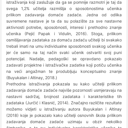
istraživanja koji zaslužuje da ga se pomnije razmotri je taj da
svega 1,2% učitelja razmišlja o sposobnostima učenika
prilikom zadavanja domaće zadaće. Jedna od odlika
suvremene nastave je ta da su polazište za sve nastavne
aktivnosti potrebe, sposobnosti, interesi i prethodno znanje
učenika (Pejić Papak i Vidulin, 2016). Stoga, prilikom
osmišljavanja zadataka za domaću zadaću učitelji bi svakako
trebali imati na umu individualne sposobnosti svakog učenika
jer će samo na taj način svaki učenik ostvariti svoj puni
potencijal. Nadalje, pedagoški se opravdano pokazalo
zadavati projektne i istraživačke zadatke koji potiču učenika
na veći angažman te produbljuju konceptualno znanje
(Buyukalan i Altinay, 2018.)
Prethodna istraživanja pokazala su kako učitelji prilikom
zadavanja domaće zadaće najviše pozornosti usmjeravaju na
nastavni sadržaj, brojnost zadataka i karakteristike tih
zadataka (Jurčić i Klasnić, 2014). Značajno različite rezultate
možemo vidjeti u istraživanju autora Buyukalan i Altinay
(2018) koje je pokazalo kako učitelji osnovnih škola prilikom
zadavanja domaće zadaće uzimaju u obzir nekoliko
čimbenika, a to su: individualne karakteristike učenika te