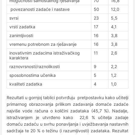
mogućnosti samostalnog rješavanja
70
16,8
povezanosti zadaće i nastave
50
12,0
svrsi
23
5,5
vrsti zadatka
17
4,1
zanimljivosti
16
3,8
vremenu potrebnom za rješavanje
16
3,8
inovativnim zadacima istraživačkog
11
2,6
karaktera
raznovrsnosti/raznolikosti
9
2,2
sposobnostima učenika
5
1,2
kvaliteti zadatka
4
1,0
Rezultati u gornjoj tablici potvrđuju pretpostavku kako učitelji
primarnog obrazovanja prilikom zadavanja domaće zadaće
najviše vode računa o količini zadataka (45,7 %). Nadalje,
istraživanjem je utvrđeno kako 22,6 % učitelja zadaje
domaću zadaću u svrhu ponavljanja i uvježbavanja nastavnih
sadržaja te 20 % o težinu (i razumljivosti) zadataka. Rezultat