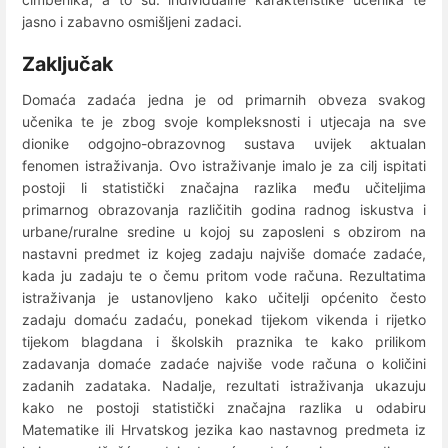
jasno i zabavno osmišljeni zadaci.
Zaključak
Domaća zadaća jedna je od primarnih obveza svakog
učenika te je zbog svoje kompleksnosti i utjecaja na sve
dionike odgojno-obrazovnog sustava uvijek aktualan
fenomen istraživanja. Ovo istraživanje imalo je za cilj ispitati
postoji li statistički značajna razlika među učiteljima
primarnog obrazovanja različitih godina radnog iskustva i
urbane/ruralne sredine u kojoj su zaposleni s obzirom na
nastavni predmet iz kojeg zadaju najviše domaće zadaće,
kada ju zadaju te o čemu pritom vode računa. Rezultatima
istraživanja je ustanovljeno kako učitelji općenito često
zadaju domaću zadaću, ponekad tijekom vikenda i rijetko
tijekom blagdana i školskih praznika te kako prilikom
zadavanja domaće zadaće najviše vode računa o količini
zadanih zadataka. Nadalje, rezultati istraživanja ukazuju
kako ne postoji statistički značajna razlika u odabiru
Matematike ili Hrvatskog jezika kao nastavnog predmeta iz