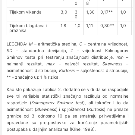
0
8
Tijekom vikenda
3,0
3,
1,30
0,17**
1,0
0
Tijekom blagdana i
1,8
1,0
1,11
0,30**
1,0
praznika
LEGENDA:
M
– aritmetička sredina,
C
– centralna vrijednost,
SD
– standardna devijacija,
Z
– vrijednost Kolmogorov
Smirnov testa pri testiranju značajnosti distribucije,
min
–
najmanji rezultat,
max
– najveći rezultat,
Skewness
–
asimetričnost distribucije,
Kurtosis
– spljoštenost distribucije,
** - značajno uz 1 % rizika.
Kao što prikazuje Tablica 2. dodatno se vidi da se raspodjele
sve tri varijable statistički značajno razlikuju od normalne
raspodjele (
Kolmogorov Smirnov test
), ali također i to da
asimetričnost (
Skewness
) i spljoštenost (
Kurtosis
) ne prelaze
granice od 3, odnosno 10 pa se smatraju prihvatljivima i
opravdane su pretpostavke za korištenje parametrijskih
postupaka u daljnjim analizama (Kline, 1998).