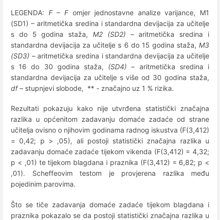
LEGENDA:
F – F
omjer jednostavne analize varijance, M1
(SD1) – aritmetička sredina i standardna devijacija za učitelje
s do 5 godina staža,
M2 (SD2)
– aritmetička sredina i
standardna devijacija za učitelje s 6 do 15 godina staža,
M3
(SD3)
– aritmetička sredina i standardna devijacija za učitelje
s 16 do 30 godina staža,
(SD4)
– aritmetička sredina i
standardna devijacija za učitelje s više od 30 godina staža,
df
– stupnjevi slobode, ** - značajno uz 1 % rizika.
Rezultati pokazuju kako nije utvrđena statistički značajna
razlika u općenitom zadavanju domaće zadaće od strane
učitelja ovisno o njihovim godinama radnog iskustva (F(3,412)
= 0,42; p > ,05), ali postoji statistički značajna razlika u
zadavanju domaće zadaće tijekom vikenda (F(3,412) = 4,32;
p < ,01) te tijekom blagdana i praznika (F(3,412) = 6,82; p <
,01). Scheffeovim testom je provjerena razlika među
pojedinim parovima.
Što se tiče zadavanja domaće zadaće tijekom blagdana i
praznika pokazalo se da postoji statistički značajna razlika u