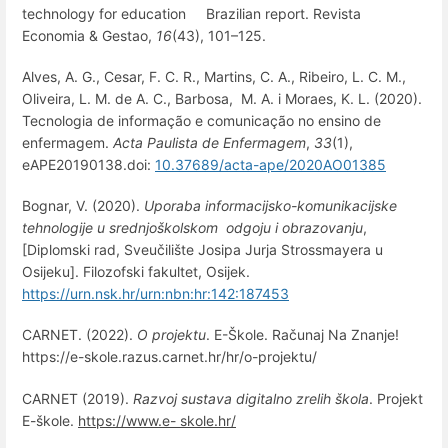
technology for education Brazilian report. Revista
Economia & Gestao,
16
(43), 101–125.
Alves, A. G., Cesar, F. C. R., Martins, C. A., Ribeiro, L. C. M.,
Oliveira, L. M. de A. C., Barbosa, M. A. i Moraes, K. L. (2020).
Tecnologia de informação e comunicação no ensino de
enfermagem.
Acta Paulista de Enfermagem
,
33
(1),
eAPE20190138.doi:
10.37689/acta-ape/2020AO01385
Bognar, V. (2020).
Uporaba informacijsko-komunikacijske
tehnologije u srednjoškolskom odgoju i obrazovanju
,
[Diplomski rad, Sveučilište Josipa Jurja Strossmayera u
Osijeku]. Filozofski fakultet, Osijek.
https://urn.nsk.hr/urn:nbn:hr:142:187453
CARNET. (2022).
O projektu
. E-Škole. Računaj Na Znanje!
https://e-skole.razus.carnet.hr/hr/o-projektu/
CARNET (2019).
Razvoj sustava digitalno zrelih škola
. Projekt
E-škole.
https://www.e- skole.hr/