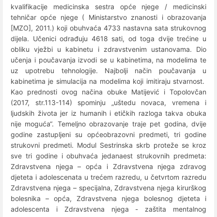
kvalifikacije medicinska sestra opće njege / medicinski
tehničar opće njege ( Ministarstvo znanosti i obrazovanja
[MZO], 2011.) koji obuhvaća 4733 nastavna sata strukovnog
dijela. Učenici odrađuju 4618 sati, od toga dvije trećine u
obliku vježbi u kabinetu i zdravstvenim ustanovama. Dio
učenja i poučavanja izvodi se u kabinetima, na modelima te
uz upotrebu tehnologije. Najbolji način poučavanja u
kabinetima je simulacija na modelima koji imitiraju stvarnost.
Kao prednosti ovog načina obuke Matijević i Topolovčan
(2017, str.113-114) spominju „uštedu novaca, vremena i
ljudskih života jer iz humanih i etičkih razloga takva obuka
nije moguća“. Temeljno obrazovanje traje pet godina, dvije
godine zastupljeni su općeobrazovni predmeti, tri godine
strukovni predmeti. Modul Sestrinska skrb proteže se kroz
sve tri godine i obuhvaća jedanaest strukovnih predmeta:
Zdravstvena njega – opća i Zdravstvena njega zdravog
djeteta i adolescenata u trećem razredu, u četvrtom razredu
Zdravstvena njega – specijalna, Zdravstvena njega kirurškog
bolesnika – opća, Zdravstvena njega bolesnog djeteta i
adolescenta i Zdravstvena njega - zaštita mentalnog