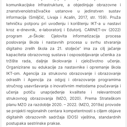
komunikacijske infrastrukture, a objedinjuje obrazovne i
znanstvenoistraživačke ustanove u jedinstven sustav
informacija (Smiljčić, Livaja i Acalin, 2017, str. 159). Pruža
tehničku potporu pri uvođenju i korištenju IKT-a u nastavi
kroz e-dnevnik, e-laboratorij i Edutorij. CARNET-ov (2022)
program „e-Škole: Cjelovita informatizacija procesa
poslovanja škola i nastavnih procesa u svrhu stvaranja
digitalno zrelih škola za 21. stoljeće” ima za cilj jačanje
kapaciteta obrazovnog sustava i osposobljavanje učenika za
tržište rada, daljnje školovanje i cjeloživotno učenje.
Organizirane su edukacije za nastavnike i opremanje škola
IKT-om. Agencija za strukovno obrazovanje i obrazovanje
odraslih i Agencija za odgoj i obrazovanje programima
stručnog usavršavanja o inovativnim metodama poučavanja i
učenja potiču unaprjeđenje kvalitete i relevantnosti
strukovnog obrazovanja (MZO, 2020). Prema Strateškom
planu MZO za razdoblje 2020. – 2022. (MZO, 2019a) provode
se projekti regionalnih centara kompetentnosti s ciljem objave
digitalnih obrazovnih sadržaja (DOS) vještina, standardnih
postupaka sestrinske prakse.