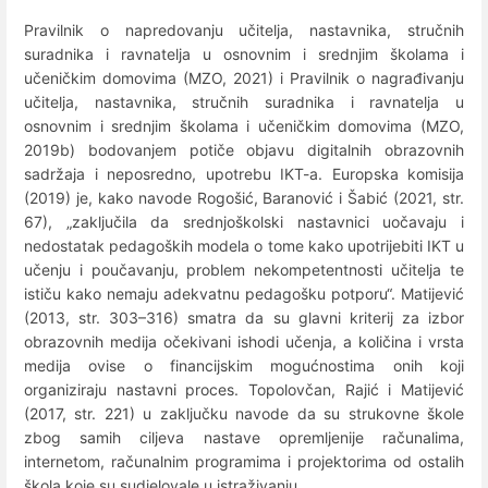
Pravilnik o napredovanju učitelja, nastavnika, stručnih
suradnika i ravnatelja u osnovnim i srednjim školama i
učeničkim domovima (MZO, 2021) i Pravilnik o nagrađivanju
učitelja, nastavnika, stručnih suradnika i ravnatelja u
osnovnim i srednjim školama i učeničkim domovima (MZO,
2019b) bodovanjem potiče objavu digitalnih obrazovnih
sadržaja i neposredno, upotrebu IKT-a. Europska komisija
(2019) je, kako navode Rogošić, Baranović i Šabić (2021, str.
67), „zaključila da srednjoškolski nastavnici uočavaju i
nedostatak pedagoških modela o tome kako upotrijebiti IKT u
učenju i poučavanju, problem nekompetentnosti učitelja te
ističu kako nemaju adekvatnu pedagošku potporu“. Matijević
(2013, str. 303–316) smatra da su glavni kriterij za izbor
obrazovnih medija očekivani ishodi učenja, a količina i vrsta
medija ovise o financijskim mogućnostima onih koji
organiziraju nastavni proces. Topolovčan, Rajić i Matijević
(2017, str. 221) u zaključku navode da su strukovne škole
zbog samih ciljeva nastave opremljenije računalima,
internetom, računalnim programima i projektorima od ostalih
škola koje su sudjelovale u istraživanju.