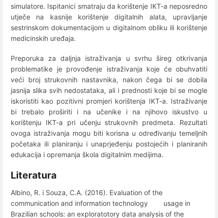
simulatore. Ispitanici smatraju da korištenje IKT-a neposredno
utječe na kasnije korištenje digitalnih alata, upravljanje
sestrinskom dokumentacijom u digitalnom obliku ili korištenje
medicinskih uređaja.
Preporuka za daljnja istraživanja u svrhu šireg otkrivanja
problematike je provođenje istraživanja koje će obuhvatiti
veći broj strukovnih nastavnika, nakon čega bi se dobila
jasnija slika svih nedostataka, ali i prednosti koje bi se mogle
iskoristiti kao pozitivni promjeri korištenja IKT-a. Istraživanje
bi trebalo proširiti i na učenike i na njihovo iskustvo u
korištenju IKT-a pri učenju strukovnih predmeta. Rezultati
ovoga istraživanja mogu biti korisna u određivanju temeljnih
početaka ili planiranju i unaprjeđenju postojećih i planiranih
edukacija i opremanja škola digitalnim medijima.
Literatura
Albino, R. i Souza, C.A. (2016). Evaluation of the
communication and information technology usage in
Brazilian schools: an exploratotory data analysis of the