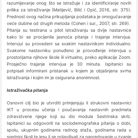
razumijevanje onog što se istražuje i za identificiranje novih
prilika za istraživanje (Matijević, Bilić i Opić, 2016, str. 375).
Prednost ovog načina prikupljanja podataka je omogućavanje
veće dubine od drugih metoda (Cohen i sur., 2007, str. 269).
Pitanja su testirana u pilot istraživanju sa dvije nastavnice
kako bi se procijenila jasnoća pitanja i trajanje intervjua.
Intervjui su provedeni sa svakim nastavnikom individualno.
Svakome nastavniku ponuđeno je provođenje intervjua u
prostorijama njihove škole ili virtualno, preko aplikacije Zoom.
Prosječno trajanje intervjua je 30 minuta. Ispitanici su
potpisali informirani pristanak u kojem je objašnjena svrha
istraživanja i kojim im je osigurana anonimnost.
Istraživačka pitanja
Osnovni cilj bio je utvrditi primjenjuju li strukovni nastavnici
IKT u procesu učenja i poučavanja nastavnih predmeta
zdravstvene njege koji su dio modula Sestrinska skrb.
Ispitanici su odgovorili na sociodemografska pitanja o dobi,
spolu, ukupnim godinama radnog staža, godinama rada u
srednjoj školi te jesu li se prijavljivali za napredovanje u zvanje