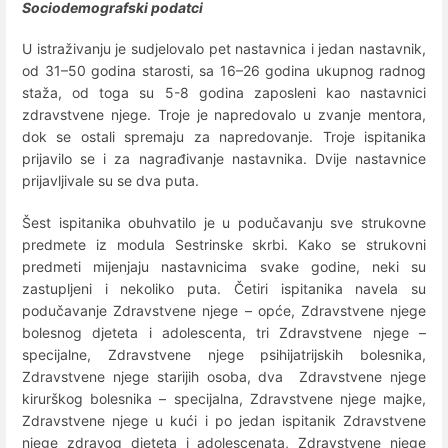
Sociodemografski podatci
U istraživanju je sudjelovalo pet nastavnica i jedan nastavnik,
od 31–50 godina starosti, sa 16–26 godina ukupnog radnog
staža, od toga su 5-8 godina zaposleni kao nastavnici
zdravstvene njege. Troje je napredovalo u zvanje mentora,
dok se ostali spremaju za napredovanje. Troje ispitanika
prijavilo se i za nagrađivanje nastavnika. Dvije nastavnice
prijavljivale su se dva puta.
Šest ispitanika obuhvatilo je u podučavanju sve strukovne
predmete iz modula Sestrinske skrbi. Kako se strukovni
predmeti mijenjaju nastavnicima svake godine, neki su
zastupljeni i nekoliko puta. Četiri ispitanika navela su
podučavanje Zdravstvene njege – opće, Zdravstvene njege
bolesnog djeteta i adolescenta, tri Zdravstvene njege –
specijalne, Zdravstvene njege psihijatrijskih bolesnika,
Zdravstvene njege starijih osoba, dva Zdravstvene njege
kirurškog bolesnika – specijalna, Zdravstvene njege majke,
Zdravstvene njege u kući i po jedan ispitanik Zdravstvene
njege zdravog djeteta i adolescenata, Zdravstvene njege