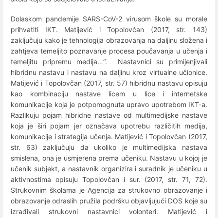
Dolaskom pandemije SARS-CoV-2 virusom škole su morale
prihvatiti IKT. Matijević i Topolovčan (2017, str. 143)
zaključuju kako je tehnologija obrazovanja na daljinu složena i
zahtjeva temeljito poznavanje procesa poučavanja u učenja i
temeljitu pripremu medija…“. Nastavnici su primijenjivali
hibridnu nastavu i nastavu na daljinu kroz virtualne učionice.
Matijević i Topolovčan (2017, str. 57) hibridnu nastavu opisuju
kao kombinaciju nastave licem u lice i internetske
komunikacije koja je potpomognuta upravo upotrebom IKT-a.
Razlikuju pojam hibridne nastave od multimedijske nastave
koja je širi pojam jer označava upotrebu različitih medija,
komunikacije i strategija učenja. Matijević i Topolovčan (2017,
str. 63) zaključuju da ukoliko je multimedijska nastava
smislena, ona je usmjerena prema učeniku. Nastavu u kojoj je
učenik subjekt, a nastavnik organizira i suradnik je učeniku u
aktivnostima opisuju Topolovčan i sur. (2017, str. 71, 72).
Strukovnim školama je Agencija za strukovno obrazovanje i
obrazovanje odraslih pružila podršku objavljujući DOS koje su
izrađivali strukovni nastavnici volonteri. Matijević i