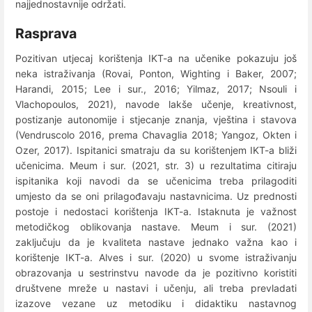
najjednostavnije održati.
Rasprava
Pozitivan utjecaj korištenja IKT-a na učenike pokazuju još
neka istraživanja (Rovai, Ponton, Wighting i Baker, 2007;
Harandi, 2015; Lee i sur., 2016; Yilmaz, 2017; Nsouli i
Vlachopoulos, 2021), navode lakše učenje, kreativnost,
postizanje autonomije i stjecanje znanja, vještina i stavova
(Vendruscolo 2016, prema Chavaglia 2018; Yangoz, Okten i
Ozer, 2017). Ispitanici smatraju da su korištenjem IKT-a bliži
učenicima. Meum i sur. (2021, str. 3) u rezultatima citiraju
ispitanika koji navodi da se učenicima treba prilagoditi
umjesto da se oni prilagođavaju nastavnicima. Uz prednosti
postoje i nedostaci korištenja IKT-a. Istaknuta je važnost
metodičkog oblikovanja nastave. Meum i sur. (2021)
zaključuju da je kvaliteta nastave jednako važna kao i
korištenje IKT-a. Alves i sur. (2020) u svome istraživanju
obrazovanja u sestrinstvu navode da je pozitivno koristiti
društvene mreže u nastavi i učenju, ali treba prevladati
izazove vezane uz metodiku i didaktiku nastavnog