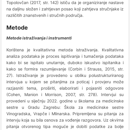
Topolovčan (2017, str. 142) ističu da je organiziranje nastave
na daljinu složen i zahtjevan posao koji zahtjeva stručnjake iz
različitih znanstvenih i stručnih područja.
Metode
Metode istraživanja i instrumenti
Korištena je kvalitativna metoda istraživanja. Kvalitativna
analiza podataka je proces ispitivanja i tumačenja podataka
kako bi se ispitalo unutarnje, duboko iskustvo ispitanika i
kako se formira razumijevanje (Corbin i Strauss, 2015, str.
27). Istraživanje je provedeno u obliku polustrukturiranog
intervjua u kojem se pitanjima za poticaj i provjeru može
razjasniti tema, proširiti, elaborirati i pojasniti odgovore
(Cohen, Manion i Morrison, 2007, str. 278). Intervjui su
provedeni u siječnju 2022. godine u školama za medicinske
sestre u Gradu Zagrebu: Škola za medicinske sestre
Vinogradska, Vrapče i Mlinarska. Pripremljena su pitanja za
intervju koja su bila osnova za vođenje razgovora. Uz okvirna
pitanja otvorenog tipa moguće je dobiti podatke za bolje