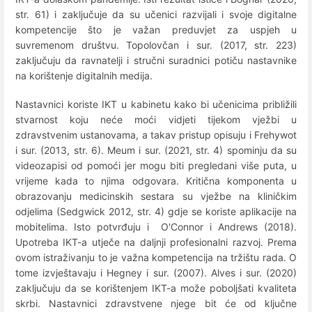
str. 61) i zaključuje da su učenici razvijali i svoje digitalne
kompetencije što je važan preduvjet za uspjeh u
suvremenom društvu. Topolovčan i sur. (2017, str. 223)
zaključuju da ravnatelji i stručni suradnici potiču nastavnike
na korištenje digitalnih medija.
Nastavnici koriste IKT u kabinetu kako bi učenicima približili
stvarnost koju neće moći vidjeti tijekom vježbi u
zdravstvenim ustanovama, a takav pristup opisuju i Frehywot
i sur. (2013, str. 6). Meum i sur. (2021, str. 4) spominju da su
videozapisi od pomoći jer mogu biti pregledani više puta, u
vrijeme kada to njima odgovara. Kritična komponenta u
obrazovanju medicinskih sestara su vježbe na kliničkim
odjelima (Sedgwick 2012, str. 4) gdje se koriste aplikacije na
mobitelima. Isto potvrđuju i O'Connor i Andrews (2018).
Upotreba IKT-a utječe na daljnji profesionalni razvoj. Prema
ovom istraživanju to je važna kompetencija na tržištu rada. O
tome izvještavaju i Hegney i sur. (2007). Alves i sur. (2020)
zaključuju da se korištenjem IKT-a može poboljšati kvaliteta
skrbi. Nastavnici zdravstvene njege bit će od ključne