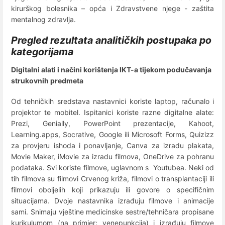
kirurškog bolesnika – opća i Zdravstvene njege - zaštita
mentalnog zdravlja.
Pregled rezultata analitičkih postupaka po
kategorijama
Digitalni alati i načini korištenja IKT-a tijekom podučavanja
strukovnih predmeta
Od tehničkih sredstava nastavnici koriste laptop, računalo i
projektor te mobitel. Ispitanici koriste razne digitalne alate:
Prezi, Genially, PowerPoint prezentacije, Kahoot,
Learning.apps, Socrative, Google ili Microsoft Forms, Quizizz
za provjeru ishoda i ponavljanje, Canva za izradu plakata,
Movie Maker, iMovie za izradu filmova, OneDrive za pohranu
podataka. Svi koriste filmove, uglavnom s Youtubea. Neki od
tih filmova su filmovi Crvenog križa, filmovi o transplantaciji ili
filmovi oboljelih koji prikazuju ili govore o specifičnim
situacijama. Dvoje nastavnika izrađuju filmove i animacije
sami. Snimaju vještine medicinske sestre/tehničara propisane
kurikulumom (na primjer: venepunkcija) i izrađuju filmove