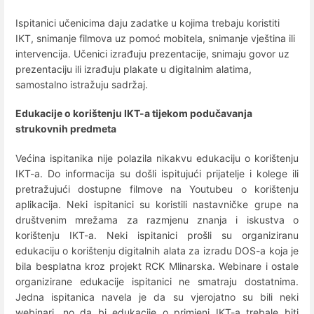
Ispitanici učenicima daju zadatke u kojima trebaju koristiti
IKT, snimanje filmova uz pomoć mobitela, snimanje vještina ili
intervencija. Učenici izrađuju prezentacije, snimaju govor uz
prezentaciju ili izrađuju plakate u digitalnim alatima,
samostalno istražuju sadržaj.
Edukacije o korištenju IKT-a tijekom podučavanja
strukovnih predmeta
Većina ispitanika nije polazila nikakvu edukaciju o korištenju
IKT-a. Do informacija su došli ispitujući prijatelje i kolege ili
pretražujući dostupne filmove na Youtubeu o korištenju
aplikacija. Neki ispitanici su koristili nastavničke grupe na
društvenim mrežama za razmjenu znanja i iskustva o
korištenju IKT-a. Neki ispitanici prošli su organiziranu
edukaciju o korištenju digitalnih alata za izradu DOS-a koja je
bila besplatna kroz projekt RCK Mlinarska. Webinare i ostale
organizirane edukacije ispitanici ne smatraju dostatnima.
Jedna ispitanica navela je da su vjerojatno su bili neki
webinari, no da bi edukacije o primjeni IKT-a trebale biti