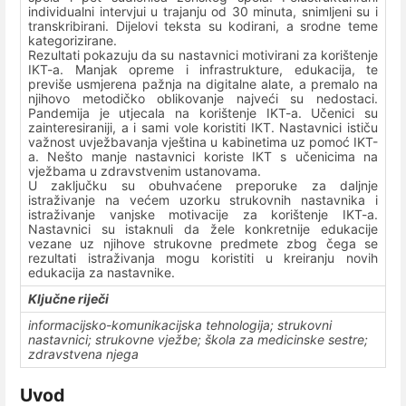
individualni intervjui u trajanju od 30 minuta, snimljeni su i
transkribirani. Dijelovi teksta su kodirani, a srodne teme
kategorizirane.
Rezultati pokazuju da su nastavnici motivirani za korištenje
IKT-a. Manjak opreme i infrastrukture, edukacija, te
previše usmjerena pažnja na digitalne alate, a premalo na
njihovo metodičko oblikovanje najveći su nedostaci.
Pandemija je utjecala na korištenje IKT-a. Učenici su
zainteresiraniji, a i sami vole koristiti IKT. Nastavnici ističu
važnost uvježbavanja vještina u kabinetima uz pomoć IKT-
a. Nešto manje nastavnici koriste IKT s učenicima na
vježbama u zdravstvenim ustanovama.
U zaključku su obuhvaćene preporuke za daljnje
istraživanje na većem uzorku strukovnih nastavnika i
istraživanje vanjske motivacije za korištenje IKT-a.
Nastavnici su istaknuli da žele konkretnije edukacije
vezane uz njihove strukovne predmete zbog čega se
rezultati istraživanja mogu koristiti u kreiranju novih
edukacija za nastavnike.
Ključne riječi
informacijsko-komunikacijska tehnologija; strukovni
nastavnici; strukovne vježbe; škola za medicinske sestre;
zdravstvena njega
Uvod