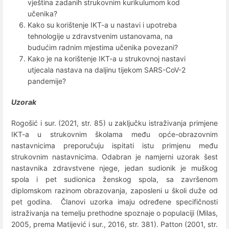
vještina zadanih strukovnim kurikulumom kod
učenika?
Kako su korištenje IKT-a u nastavi i upotreba
tehnologije u zdravstvenim ustanovama, na
budućim radnim mjestima učenika povezani?
Kako je na korištenje IKT-a u strukovnoj nastavi
utjecala nastava na daljinu tijekom SARS-CoV-2
pandemije?
Uzorak
Rogošić i sur. (2021, str. 85) u zaključku istraživanja primjene
IKT-a u strukovnim školama među opće-obrazovnim
nastavnicima preporučuju ispitati istu primjenu među
strukovnim nastavnicima. Odabran je namjerni uzorak šest
nastavnika zdravstvene njege, jedan sudionik je muškog
spola i pet sudionica ženskog spola, sa završenom
diplomskom razinom obrazovanja, zaposleni u školi duže od
pet godina. Članovi uzorka imaju određene specifičnosti
istraživanja na temelju prethodne spoznaje o populaciji (Milas,
2005, prema Matijević i sur., 2016, str. 381). Patton (2001, str.