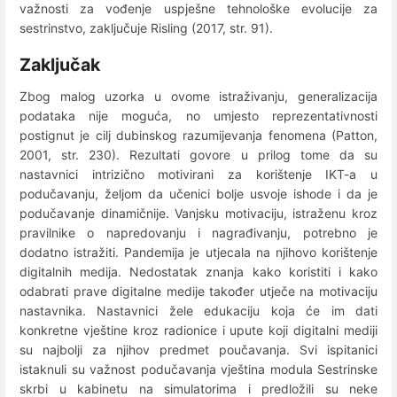
važnosti za vođenje uspješne tehnološke evolucije za
sestrinstvo, zaključuje Risling (2017, str. 91).
Zaključak
Zbog malog uzorka u ovome istraživanju, generalizacija
podataka nije moguća, no umjesto reprezentativnosti
postignut je cilj dubinskog razumijevanja fenomena (Patton,
2001, str. 230). Rezultati govore u prilog tome da su
nastavnici intrizično motivirani za korištenje IKT-a u
podučavanju, željom da učenici bolje usvoje ishode i da je
podučavanje dinamičnije. Vanjsku motivaciju, istraženu kroz
pravilnike o napredovanju i nagrađivanju, potrebno je
dodatno istražiti. Pandemija je utjecala na njihovo korištenje
digitalnih medija. Nedostatak znanja kako koristiti i kako
odabrati prave digitalne medije također utječe na motivaciju
nastavnika. Nastavnici žele edukaciju koja će im dati
konkretne vještine kroz radionice i upute koji digitalni mediji
su najbolji za njihov predmet poučavanja. Svi ispitanici
istaknuli su važnost podučavanja vještina modula Sestrinske
skrbi u kabinetu na simulatorima i predložili su neke