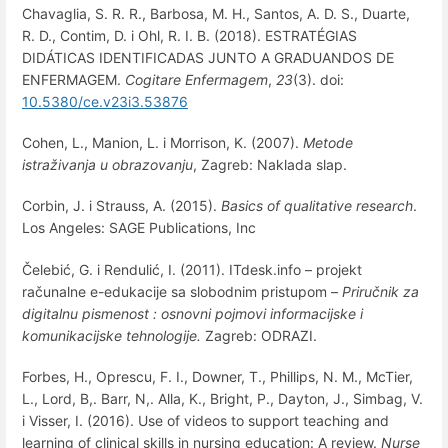
Chavaglia, S. R. R., Barbosa, M. H., Santos, A. D. S., Duarte,
R. D., Contim, D. i Ohl, R. I. B. (2018). ESTRATÉGIAS
DIDÁTICAS IDENTIFICADAS JUNTO A GRADUANDOS DE
ENFERMAGEM.
Cogitare Enfermagem
,
23
(3). doi:
10.5380/ce.v23i3.53876
Cohen, L., Manion, L. i Morrison, K. (2007).
Metode
istraživanja u obrazovanju
, Zagreb: Naklada slap.
Corbin, J. i Strauss, A. (2015).
Basics of qualitative research
.
Los Angeles: SAGE Publications, Inc
Čelebić, G. i Rendulić, I. (2011). ITdesk.info – projekt
računalne e-edukacije sa slobodnim pristupom –
Priručnik za
digitalnu pismenost : osnovni pojmovi informacijske i
komunikacijske tehnologije.
Zagreb: ODRAZI.
Forbes, H., Oprescu, F. I., Downer, T., Phillips, N. M., McTier,
L., Lord, B,. Barr, N,. Alla, K., Bright, P., Dayton, J., Simbag, V.
i Visser, I. (2016). Use of videos to support teaching and
learning of clinical skills in nursing education: A review.
Nurse