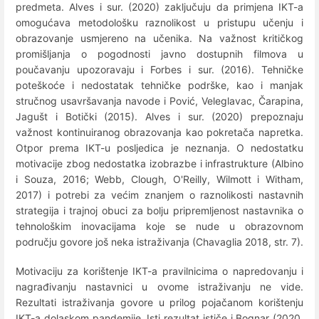
predmeta. Alves i sur. (2020) zaključuju da primjena IKT-a
omogućava metodološku raznolikost u pristupu učenju i
obrazovanje usmjereno na učenika. Na važnost kritičkog
promišljanja o pogodnosti javno dostupnih filmova u
poučavanju upozoravaju i Forbes i sur. (2016). Tehničke
poteškoće i nedostatak tehničke podrške, kao i manjak
stručnog usavršavanja navode i Pović, Veleglavac, Čarapina,
Jagušt i Botički (2015). Alves i sur. (2020) prepoznaju
važnost kontinuiranog obrazovanja kao pokretača napretka.
Otpor prema IKT-u posljedica je neznanja. O nedostatku
motivacije zbog nedostatka izobrazbe i infrastrukture (Albino
i Souza, 2016; Webb, Clough, O'Reilly, Wilmott i Witham,
2017) i potrebi za većim znanjem o raznolikosti nastavnih
strategija i trajnoj obuci za bolju pripremljenost nastavnika o
tehnološkim inovacijama koje se nude u obrazovnom
području govore još neka istraživanja (Chavaglia 2018, str. 7).
Motivaciju za korištenje IKT-a pravilnicima o napredovanju i
nagrađivanju nastavnici u ovome istraživanju ne vide.
Rezultati istraživanja govore u prilog pojačanom korištenju
IKT-a dolaskom pandemije. Isti rezultat ističe i Bognar (2020,