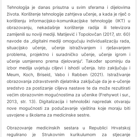
Tehnologija je danas prisutna u svim sferama i dijelovima
života. Korištenje tehnologije zahtjeva učenje, a kada je riječ o
korištenju informacijsko-komunikacijske tehnologije (IKT) u
obrazovanju, nekadašnje korištenje radija ili televizora
zamijenili su noviji mediji. Matijević i Topolovčan (2017, str. 60)
navode da „digitalni mediji omogućuju individualizaciju rada,
situacijsko učenje, učenje istraživanjem i rješavanjem
problema, projektno i suradničko učenje, učenje igrom i
učenje usmjereno prema djelovanju“. Također spominju da
izbor medija uvjetuju ciljevi i ishodi učenja. Isto zaključuju i
Meum, Koch, Briseid, Vabo i Rabben (2021). Istraživanje
obrazovanja zdravstvenih djelatnika zaključuje da je e-učenje
sredstvo za postizanje ciljeva nastave te da može rezultirati
većim obrazovnim mogućnostima za učenike (Frehywot i sur.,
2013, str. 13). Digitalizacija i tehnološki napredak otvaraju
nove mogućnosti za podučavanje vještina koje moraju biti
usvojene u školama za medicinske sestre.
Obrazovanje medicinskih sestara u Republici Hrvatskoj
regulirano je Strukovnim kurikulumom za stjecanje