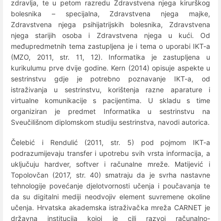
zdravlja, te u petom razredu Zdravstvena njega kirurškog
bolesnika – specijalna, Zdravstvena njega majke,
Zdravstvena njega psihijatrijskih bolesnika, Zdravstvena
njega starijih osoba i Zdravstvena njega u kući. Od
međupredmetnih tema zastupljena je i tema o uporabi IKT-a
(MZO, 2011, str. 11, 12). Informatika je zastupljena u
kurikulumu prve dvije godine. Kern (2014) opisuje aspekte u
sestrinstvu gdje je potrebno poznavanje IKT-a, od
istraživanja u sestrinstvu, korištenja razne aparature i
virtualne komunikacije s pacijentima. U skladu s time
organiziran je predmet Informatika u sestrinstvu na
Sveučilišnom diplomskom studiju sestrinstva, navodi autorica.
Čelebić i Rendulić (2011, str. 5) pod pojmom IKT-a
podrazumijevaju transfer i upotrebu svih vrsta informacija, a
uključuju hardver, softver i računalne mreže. Matijević i
Topolovčan (2017, str. 40) smatraju da je svrha nastavne
tehnologije povećanje djelotvornosti učenja i poučavanja te
da su digitalni mediji neodvojiv element suvremene okoline
učenja. Hrvatska akademska istraživačka mreža CARNET je
državna institucija kojoj je cilj razvoj računalno-