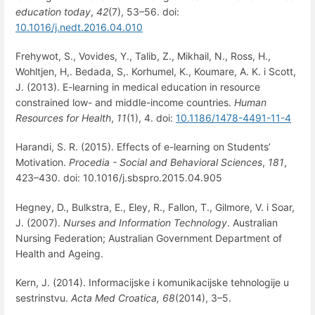
education today
,
42
(7), 53–56. doi:
10.1016/j.nedt.2016.04.010
Frehywot, S., Vovides, Y., Talib, Z., Mikhail, N., Ross, H.,
Wohltjen, H,. Bedada, S,. Korhumel, K., Koumare, A. K. i Scott,
J. (2013). E-learning in medical education in resource
constrained low- and middle-income countries.
Human
Resources for Health
,
11
(1), 4. doi:
10.1186/1478-4491-11-4
Harandi, S. R. (2015). Effects of e-learning on Students’
Motivation.
Procedia - Social and Behavioral Sciences
,
181
,
423–430. doi: 10.1016/j.sbspro.2015.04.905
Hegney, D., Bulkstra, E., Eley, R., Fallon, T., Gilmore, V. i Soar,
J. (2007).
Nurses and Information Technology
. Australian
Nursing Federation; Australian Government Department of
Health and Ageing.
Kern, J. (2014). Informacijske i komunikacijske tehnologije u
sestrinstvu.
Acta Med Croatica, 68
(2014), 3–5.