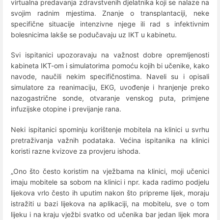
virtualna predavanja zdravstvenih djelatnika koji se nalaze na
svojim radnim mjestima. Znanje o transplantaciji, neke
specifične situacije intenzivne njege ili rad s infektivnim
bolesnicima lakše se podučavaju uz IKT u kabinetu.
Svi ispitanici upozoravaju na važnost dobre opremljenosti
kabineta IKT-om i simulatorima pomoću kojih bi učenike, kako
navode, naučili nekim specifičnostima. Naveli su i opisali
simulatore za reanimaciju, EKG, uvođenje i hranjenje preko
nazogastrične sonde, otvaranje venskog puta, primjene
infuzijske otopine i previjanje rana.
Neki ispitanici spominju korištenje mobitela na klinici u svrhu
pretraživanja važnih podataka. Većina ispitanika na klinici
koristi razne kvizove za provjeru ishoda.
„Ono što često koristim na vježbama na klinici, moji učenici
imaju mobitele sa sobom na klinici i npr. kada radimo podjelu
lijekova vrlo često ih uputim nakon što pripreme lijek, moraju
istražiti u bazi lijekova na aplikaciji, na mobitelu, sve o tom
lijeku i na kraju vježbi svatko od učenika bar jedan lijek mora