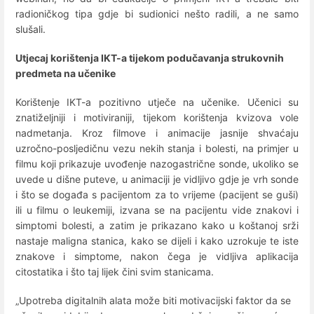
radioničkog tipa gdje bi sudionici nešto radili, a ne samo
slušali.
Utjecaj korištenja IKT-a tijekom podučavanja strukovnih
predmeta na učenike
Korištenje IKT-a pozitivno utječe na učenike. Učenici su
znatiželjniji i motiviraniji, tijekom korištenja kvizova vole
nadmetanja. Kroz filmove i animacije jasnije shvaćaju
uzročno-posljedičnu vezu nekih stanja i bolesti, na primjer u
filmu koji prikazuje uvođenje nazogastrične sonde, ukoliko se
uvede u dišne puteve, u animaciji je vidljivo gdje je vrh sonde
i što se događa s pacijentom za to vrijeme (pacijent se guši)
ili u filmu o leukemiji, izvana se na pacijentu vide znakovi i
simptomi bolesti, a zatim je prikazano kako u koštanoj srži
nastaje maligna stanica, kako se dijeli i kako uzrokuje te iste
znakove i simptome, nakon čega je vidljiva aplikacija
citostatika i što taj lijek čini svim stanicama.
„Upotreba digitalnih alata može biti motivacijski faktor da se