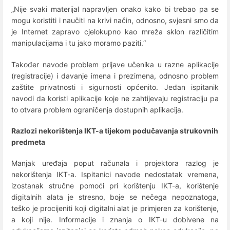
„Nije svaki materijal napravljen onako kako bi trebao pa se
mogu koristiti i naučiti na krivi način, odnosno, svjesni smo da
je Internet zapravo cjelokupno kao mreža sklon različitim
manipulacijama i tu jako moramo paziti.“
Također navode problem prijave učenika u razne aplikacije
(registracije) i davanje imena i prezimena, odnosno problem
zaštite privatnosti i sigurnosti općenito. Jedan ispitanik
navodi da koristi aplikacije koje ne zahtijevaju registraciju pa
to otvara problem ograničenja dostupnih aplikacija.
Razlozi nekorištenja IKT-a tijekom podučavanja strukovnih
predmeta
Manjak uređaja poput računala i projektora razlog je
nekorištenja IKT-a. Ispitanici navode nedostatak vremena,
izostanak stručne pomoći pri korištenju IKT-a, korištenje
digitalnih alata je stresno, boje se nečega nepoznatoga,
teško je procijeniti koji digitalni alat je primjeren za korištenje,
a koji nije. Informacije i znanja o IKT-u dobivene na