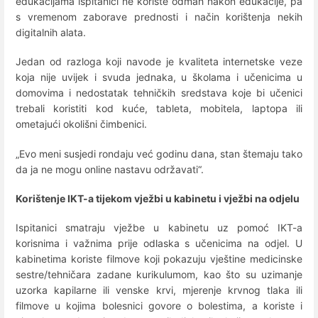
edukacijama ispitanici ne koriste odmah nakon edukacije, pa
s vremenom zaborave prednosti i način korištenja nekih
digitalnih alata.
Jedan od razloga koji navode je kvaliteta internetske veze
koja nije uvijek i svuda jednaka, u školama i učenicima u
domovima i nedostatak tehničkih sredstava koje bi učenici
trebali koristiti kod kuće, tableta, mobitela, laptopa ili
ometajući okolišni čimbenici.
„Evo meni susjedi rondaju već godinu dana, stan štemaju tako
da ja ne mogu online nastavu održavati“.
Korištenje IKT-a tijekom vježbi u kabinetu i vježbi na odjelu
Ispitanici smatraju vježbe u kabinetu uz pomoć IKT-a
korisnima i važnima prije odlaska s učenicima na odjel. U
kabinetima koriste filmove koji pokazuju vještine medicinske
sestre/tehničara zadane kurikulumom, kao što su uzimanje
uzorka kapilarne ili venske krvi, mjerenje krvnog tlaka ili
filmove u kojima bolesnici govore o bolestima, a koriste i