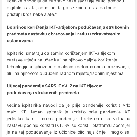
učenike pridobije da zapravo neke sadržaje nauči pomoću
digitalnih alata, odnosno da ga se zainteresira da tome
pristupi kroz neke alate.“
Doprinos korištenja IKT-a tijekom podučavanja strukovnih
predmeta nastavku obrazovanja i radu u zdravstvenim
ustanovama
Ispitanici smatraju da samim korištenjem IKT-a tijekom
nastave utječu na učenike i na njihovo daljnje korištenje
tehnologije u njihovom formalnom i neformalnom obrazovanju,
ali i na njihovom budućem radnom mjestu/radnim mjestima.
Utjecaj pandemije SARS-CoV-2 na IKT tijekom
podučavanja strukovnih predmeta
Većina ispitanika navodi da je prije pandemije koristila vrlo
malo IKT. Jedan ispitanik je koristio prije pandemije IKT
jednako kao i nakon pandemije. Prelaskom na virtualnu
nastavu počinju koristiti IKT. Svi su koristili platformu Zoom jer
je na taj podučavanje iz učionice bilo najsličnije i moglo se