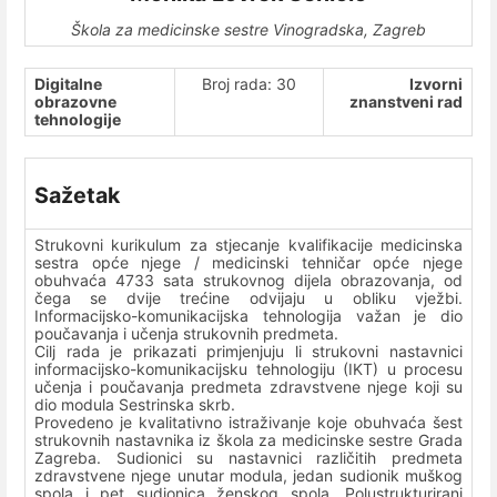
Škola za medicinske sestre Vinogradska, Zagreb
Digitalne
Broj rada: 30
Izvorni
obrazovne
znanstveni rad
tehnologije
Sažetak
Strukovni kurikulum za stjecanje kvalifikacije medicinska
sestra opće njege / medicinski tehničar opće njege
obuhvaća 4733 sata strukovnog dijela obrazovanja, od
čega se dvije trećine odvijaju u obliku vježbi.
Informacijsko-komunikacijska tehnologija važan je dio
poučavanja i učenja strukovnih predmeta.
Cilj rada je prikazati primjenjuju li strukovni nastavnici
informacijsko-komunikacijsku tehnologiju (IKT) u procesu
učenja i poučavanja predmeta zdravstvene njege koji su
dio modula Sestrinska skrb.
Provedeno je kvalitativno istraživanje koje obuhvaća šest
strukovnih nastavnika iz škola za medicinske sestre Grada
Zagreba. Sudionici su nastavnici različitih predmeta
zdravstvene njege unutar modula, jedan sudionik muškog
spola i pet sudionica ženskog spola. Polustrukturirani