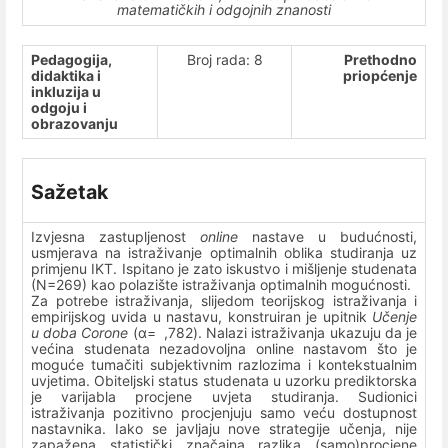
matematičkih i odgojnih znanosti
Pedagogija,
Broj rada: 8
Prethodno
didaktika i
priopćenje
inkluzija u
odgoju i
obrazovanju
Sažetak
Izvjesna zastupljenost
online
nastave u budućnosti,
usmjerava na istraživanje optimalnih oblika studiranja uz
primjenu IKT. Ispitano je zato iskustvo i mišljenje studenata
(N=269) kao polazište istraživanja optimalnih mogućnosti.
Za potrebe istraživanja, slijedom teorijskog istraživanja i
empirijskog uvida u nastavu, konstruiran je upitnik
Učenje
u doba Corone
(α= ,782). Nalazi istraživanja ukazuju da je
većina studenata nezadovoljna online nastavom što je
moguće tumačiti subjektivnim razlozima i kontekstualnim
uvjetima. Obiteljski status studenata u uzorku prediktorska
je varijabla procjene uvjeta studiranja. Sudionici
istraživanja pozitivno procjenjuju samo veću dostupnost
nastavnika. Iako se javljaju nove strategije učenja, nije
zapažena statistički značajna razlika (samo)procjene