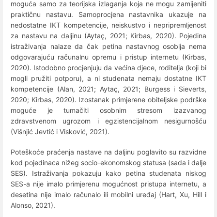
moguća samo za teorijska izlaganja koja ne mogu zamijeniti
praktičnu nastavu. Samoprocjena nastavnika ukazuje na
nedostatne IKT kompetencije, neiskustvo i nepripremljenost
za nastavu na daljinu (Aytaç, 2021; Kirbas, 2020). Pojedina
istraživanja nalaze da čak petina nastavnog osoblja nema
odgovarajuću računalnu opremu i pristup internetu (Kirbas,
2020). Istodobno procjenjuju da većina djece, roditelja (koji bi
mogli pružiti potporu), a ni studenata nemaju dostatne IKT
kompetencije (Alan, 2021; Aytaç, 2021; Burgess i Sieverts,
2020; Kirbas, 2020). Izostanak primjerene obiteljske podrške
moguće je tumačiti osobnim stresom izazvanog
zdravstvenom ugrozom i egzistencijalnom nesigurnošću
(Višnjić Jevtić i Visković, 2021).
Poteškoće praćenja nastave na daljinu poglavito su razvidne
kod pojedinaca nižeg socio-ekonomskog statusa (sada i dalje
SES). Istraživanja pokazuju kako petina studenata niskog
SES-a nije imalo primjerenu mogućnost pristupa internetu, a
desetina nije imalo računalo ili mobilni uređaj (Hart, Xu, Hill i
Alonso, 2021).