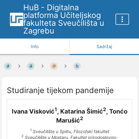
HuB - Digitalna
platforma Učiteljskog
fakulteta Sveučilišta u
Zagrebu
Info
Sadržaj
Studiranje tijekom pandemije
1
2
Ivana Visković
, Katarina Šimić
, Tonćo
2
Marušić
1
Sveučilište u Splitu, Filozofski fakultet
2
Sveučilište u Mostaru, Fakultet prirodoslovno-