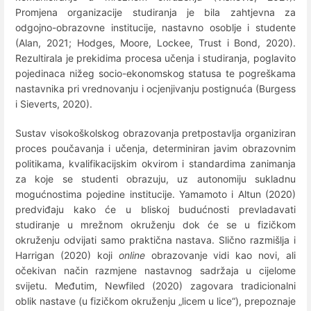
Promjena organizacije studiranja je bila zahtjevna za
odgojno-obrazovne institucije, nastavno osoblje i studente
(Alan, 2021; Hodges, Moore, Lockee, Trust i Bond, 2020).
Rezultirala je prekidima procesa učenja i studiranja, poglavito
pojedinaca nižeg socio-ekonomskog statusa te pogreškama
nastavnika pri vrednovanju i ocjenjivanju postignuća (Burgess
i Sieverts, 2020).
Sustav visokoškolskog obrazovanja pretpostavlja organiziran
proces poučavanja i učenja, determiniran javim obrazovnim
politikama, kvalifikacijskim okvirom i standardima zanimanja
za koje se studenti obrazuju, uz autonomiju sukladnu
mogućnostima pojedine institucije. Yamamoto i Altun (2020)
predviđaju kako će u bliskoj budućnosti prevladavati
studiranje u mrežnom okruženju dok će se u fizičkom
okruženju odvijati samo praktična nastava. Slično razmišlja i
Harrigan (2020) koji
online
obrazovanje vidi kao novi, ali
očekivan način razmjene nastavnog sadržaja u cijelome
svijetu. Međutim, Newfiled (2020) zagovara tradicionalni
oblik nastave (u fizičkom okruženju „licem u lice“), prepoznaje