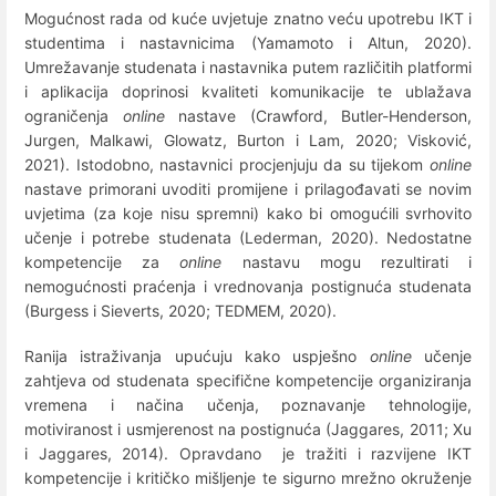
Mogućnost rada od kuće uvjetuje znatno veću upotrebu IKT i
studentima i nastavnicima (Yamamoto i Altun, 2020).
Umrežavanje studenata i nastavnika putem različitih platformi
i aplikacija doprinosi kvaliteti komunikacije te ublažava
ograničenja
online
nastave (Crawford, Butler-Henderson,
Jurgen, Malkawi, Glowatz, Burton i Lam, 2020; Visković,
2021). Istodobno, nastavnici procjenjuju da su tijekom
online
nastave primorani uvoditi promijene i prilagođavati se novim
uvjetima (za koje nisu spremni) kako bi omogućili svrhovito
učenje i potrebe studenata (Lederman, 2020). Nedostatne
kompetencije za
online
nastavu mogu rezultirati i
nemogućnosti praćenja i vrednovanja postignuća studenata
(Burgess i Sieverts, 2020; TEDMEM, 2020).
Ranija istraživanja upućuju kako uspješno
online
učenje
zahtjeva od studenata specifične kompetencije organiziranja
vremena i načina učenja, poznavanje tehnologije,
motiviranost i usmjerenost na postignuća (Jaggares, 2011; Xu
i Jaggares, 2014). Opravdano je tražiti i razvijene IKT
kompetencije i kritičko mišljenje te sigurno mrežno okruženje