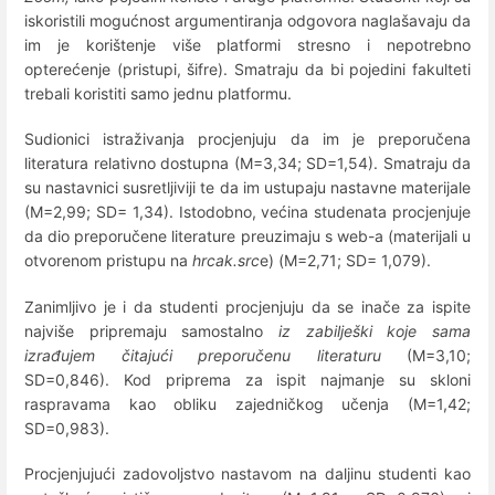
iskoristili mogućnost argumentiranja odgovora naglašavaju da
im je korištenje više platformi stresno i nepotrebno
opterećenje (pristupi, šifre). Smatraju da bi pojedini fakulteti
trebali koristiti samo jednu platformu.
Sudionici istraživanja procjenjuju da im je preporučena
literatura relativno dostupna (M=3,34; SD=1,54). Smatraju da
su nastavnici susretljiviji te da im ustupaju nastavne materijale
(M=2,99; SD= 1,34). Istodobno, većina studenata procjenjuje
da dio preporučene literature preuzimaju s web-a (materijali u
otvorenom pristupu na
hrcak.src
e) (M=2,71; SD= 1,079).
Zanimljivo je i da studenti procjenjuju da se inače za ispite
najviše pripremaju samostalno
iz zabilješki koje sama
izrađujem čitajući preporučenu literaturu
(M=3,10;
SD=0,846). Kod priprema za ispit najmanje su skloni
raspravama kao obliku zajedničkog učenja (M=1,42;
SD=0,983).
Procjenjujući zadovoljstvo nastavom na daljinu studenti kao