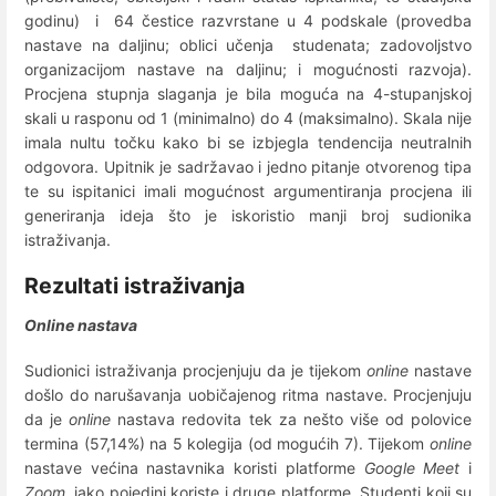
godinu) i 64 čestice razvrstane u 4 podskale (provedba
nastave na daljinu; oblici učenja studenata; zadovoljstvo
organizacijom nastave na daljinu; i mogućnosti razvoja).
Procjena stupnja slaganja je bila moguća na 4-stupanjskoj
skali u rasponu od 1 (minimalno) do 4 (maksimalno). Skala nije
imala nultu točku kako bi se izbjegla tendencija neutralnih
odgovora. Upitnik je sadržavao i jedno pitanje otvorenog tipa
te su ispitanici imali mogućnost argumentiranja procjena ili
generiranja ideja što je iskoristio manji broj sudionika
istraživanja.
Rezultati istraživanja
Online nastava
Sudionici istraživanja procjenjuju da je tijekom
online
nastave
došlo do narušavanja uobičajenog ritma nastave. Procjenjuju
da je
online
nastava redovita tek za nešto više od polovice
termina (57,14%) na 5 kolegija (od mogućih 7). Tijekom
online
nastave većina nastavnika koristi platforme
Google Meet
i
Zoom,
iako pojedini koriste i druge platforme. Studenti koji su