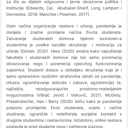
za što su dijelom odgovorne i javne obrazovne politike i
institucije (Edwards, Cai, Abubaker-Sharif, Long, Lampert i
Devreotes, 2018; Manches i Plowman, 2017).
Osim načina organizacije nastave i učenja, pandemija je
donijela i znatne promjene načina života studenata.
Zatvaranje studenskih domova tijekom lockdown-a
studentima je uvelike narušilo okruženje i motivaciju za
učenje (Dickler, 2020). Hess (2020) smatra kako napuštanje
fakulteta i studenskih domova nije bio samo poremećaj
obrazovanja nego i poremećaj cjelovitog funkcioniranja
zajednice. Studenti dolaze u obiteljsko okruženje koje je i
samo opterećeno različitim strahovima (strah od pandemije,
otkaza, ograničavanje slobode i zabave, egzistencije) te,
najčešće, neodgovarajućim prostorno-materijalnim
mogućnostima (Višnjić Jevtić i Visković, 2021). McGinty,
Presskreischer, Han i Barry (2020) ističu kako je pandemija
potpuno promijenila život studenata, uvjete i načine
studiranja, ograničila i redefinirala socijalne kontakti s
drugima studentima i nastavnicima. Istodobno,
online
nastava
postavila je pred studente nove i zahtjevne izazove.