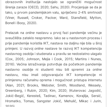
obrazovnih institucija nastojalo se ograničiti mogućnost
širenja zaraze (OECD, 2020; Sahu, 2020). Procjenjuje se da je
tako, u prvom pandemijskom valu, spriječeno 2-4% smrtnosti
(Viner, Russell, Croker, Packer, Ward, Stansfield, Mytton,
Bonell i Booy, 2020).
Prelazak na
online
nastavu u prvoj fazi pandemije većinu je
sveučilišta zateklo nespremno. Iako se u nastavnom procesu i
prije pandemije koristila IKT, nastava na daljinu nije bila u široj
primjeni. U razvoj
online
nastave te razvoj IKT kompetencija
nastavnog osoblja i studenata u pravilu se nedostatno ulagalo
(Cox, 2005; Johnson, Mejia i Cook, 2015; Martins i Nunes,
2016). Većina istraživanja potvrđuje da početkom pandemije
nastavno osoblje ni studenti nisu bili spremni za
online
nastavu, nisu imali odgovarajuće IKT kompetencije ni
primjerenu računalnu oprema i mogućnost pristupa internetu
(Alan, 2021; Brooks, Webster, Smith, Woodland, Wessely,
Greenberg, i Rubin, 2020; Kim, 2020; (Kuterovac Jagodić,
Jokić-Begić, Keresteš, Tadinac, Kamenov, Korajlija, Sersić,
Hromatko, Tomas, Sangster Jokić, Mehulić, Mikac i Jurin,
2020).