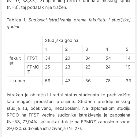
(N=97, 38,3%). Zbog malog broja studenata muškog spola
(N=3), taj podatak nije tražen.
Tablica 1.
Sudionici istraživanja prema fakultetu i studijskoj
godini
Studijska godina
1
2
3
4
5
fakult
FFST
34
20
34
54
14
et
FPMO
25
23
22
24
19
Z
Ukupno
59
43
56
78
33
Istražen je obiteljski i radni status studenata te prebivalište
kao mogući prediktori procjene. Studenti preddiplomskog
studija su, očekivano, nezaposleni. Na diplomskom studiju
RPOO na FFST većina sudionika istraživanja je zaposlena
(N=53, 77,94% ispitanika) dok je na FPMOZ zaposleno samo
29,62% sudionika istraživanja (N=27).