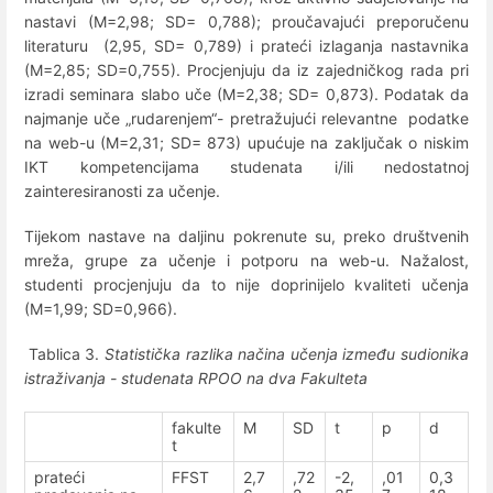
nastavi (M=2,98; SD= 0,788); proučavajući preporučenu
literaturu (2,95, SD= 0,789) i prateći izlaganja nastavnika
(M=2,85; SD=0,755). Procjenjuju da iz zajedničkog rada pri
izradi seminara slabo uče (M=2,38; SD= 0,873). Podatak da
najmanje uče „rudarenjem“- pretražujući relevantne podatke
na web-u (M=2,31; SD= 873) upućuje na zaključak o niskim
IKT kompetencijama studenata i/ili nedostatnoj
zainteresiranosti za učenje.
Tijekom nastave na daljinu pokrenute su, preko društvenih
mreža, grupe za učenje i potporu na web-u. Nažalost,
studenti procjenjuju da to nije doprinijelo kvaliteti učenja
(M=1,99; SD=0,966).
Tablica 3.
Statistička razlika načina učenja između sudionika
istraživanja - studenata RPOO na dva Fakulteta
fakulte
M
SD
t
p
d
t
prateći
FFST
2,7
,72
-2,
,01
0,3