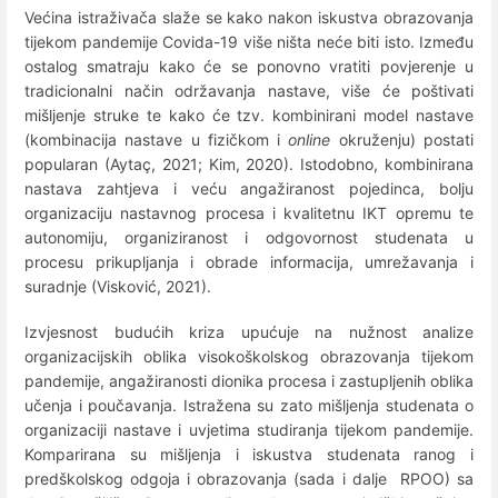
Većina istraživača slaže se kako nakon iskustva obrazovanja
tijekom pandemije Covida-19 više ništa neće biti isto. Između
ostalog smatraju kako će se ponovno vratiti povjerenje u
tradicionalni način održavanja nastave, više će poštivati
mišljenje struke te kako će tzv. kombinirani model nastave
(kombinacija nastave u fizičkom i
online
okruženju) postati
popularan (Aytaç, 2021; Kim, 2020). Istodobno, kombinirana
nastava zahtjeva i veću angažiranost pojedinca, bolju
organizaciju nastavnog procesa i kvalitetnu IKT opremu te
autonomiju, organiziranost i odgovornost studenata u
procesu prikupljanja i obrade informacija, umrežavanja i
suradnje (Visković, 2021).
Izvjesnost budućih kriza upućuje na nužnost analize
organizacijskih oblika visokoškolskog obrazovanja tijekom
pandemije, angažiranosti dionika procesa i zastupljenih oblika
učenja i poučavanja. Istražena su zato mišljenja studenata o
organizaciji nastave i uvjetima studiranja tijekom pandemije.
Komparirana su mišljenja i iskustva studenata ranog i
predškolskog odgoja i obrazovanja (sada i dalje RPOO) sa