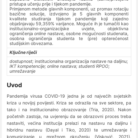
pristupa učenju prije i tijekom pandemije.
Primjenom metode glavnih komponenti, uz promax rotaciju
bazične solucije, izdvojeno je 5 glavnih komponenti
kvalitete studiranja tijekom pandemije koji zajedno
objašnjavaju 59,359% varijance. Moguće ih je tumačiti kao
institucionalno-organizacijske uvjete, objektivna
ograničenja
online
nastave, osobne mogućnosti studenata,
osobna ograničenja studenta te (pre) opterećenost
studijskim obvezama.
Ključne riječi
dostupnost;
institucionalna organizacija nastave na daljinu;
IKT kompetencije; online nastava; studenti RPOO;
umrežavanje
Uvod
Pandemija virusa COVID-19 jedna je od najvećih svjetskih
kriza u novijoj povijesti. Kriza se odrazila na sve sektore, pa
tako i na institucionalno obrazovanje (Tria, 2020). Nakon
početnih zastoja, na uvjerenju da se obrazovni proces treba
nastaviti, većina institucija prelazi na nastavu na daljinu i
hibridnu nastavu (Dayal i Tiko, 2020) te umrežavanje i
komuniciranje u mrežnom okruženju (Visković, 2021).