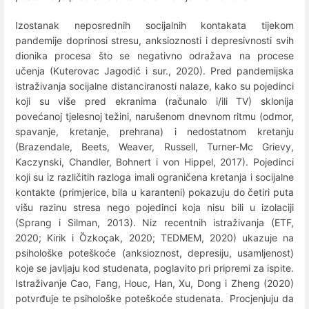
Izostanak neposrednih socijalnih kontakata tijekom
pandemije doprinosi stresu, anksioznosti i depresivnosti svih
dionika procesa što se negativno odražava na procese
učenja (Kuterovac Jagodić i sur., 2020). Pred pandemijska
istraživanja socijalne distanciranosti nalaze, kako su pojedinci
koji su više pred ekranima (računalo i/ili TV) sklonija
povećanoj tjelesnoj težini, narušenom dnevnom ritmu (odmor,
spavanje, kretanje, prehrana) i nedostatnom kretanju
(Brazendale, Beets, Weaver, Russell, Turner-Mc Grievy,
Kaczynski, Chandler, Bohnert i von Hippel, 2017). Pojedinci
koji su iz različitih razloga imali ograničena kretanja i socijalne
kontakte (primjerice, bila u karanteni) pokazuju do četiri puta
višu razinu stresa nego pojedinci koja nisu bili u izolaciji
(Sprang i Silman, 2013). Niz recentnih istraživanja (ETF,
2020; Kirik i Ȍzkoçak, 2020; TEDMEM, 2020) ukazuje na
psihološke poteškoće (anksioznost, depresiju, usamljenost)
koje se javljaju kod studenata, poglavito pri pripremi za ispite.
Istraživanje Cao, Fang, Houc, Han, Xu, Dong i Zheng (2020)
potvrđuje te psihološke poteškoće studenata. Procjenjuju da