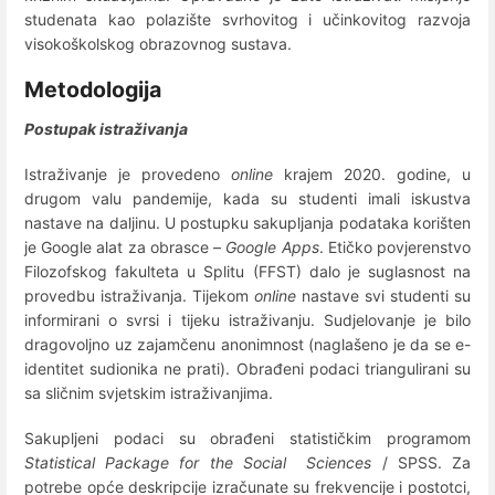
studenata kao polazište svrhovitog i učinkovitog razvoja
visokoškolskog obrazovnog sustava.
Metodologija
Postupak istraživanja
Istraživanje je provedeno
online
krajem 2020. godine, u
drugom valu pandemije, kada su studenti imali iskustva
nastave na daljinu. U postupku sakupljanja podataka korišten
je Google alat za obrasce –
Google Apps
. Etičko povjerenstvo
Filozofskog fakulteta u Splitu (FFST) dalo je suglasnost na
provedbu istraživanja. Tijekom
online
nastave svi studenti su
informirani o svrsi i tijeku istraživanju. Sudjelovanje je bilo
dragovoljno uz zajamčenu anonimnost (naglašeno je da se e-
identitet sudionika ne prati). Obrađeni podaci triangulirani su
sa sličnim svjetskim istraživanjima.
Sakupljeni podaci su obrađeni statističkim programom
Statistical Package for the Social Sciences
/ SPSS. Za
potrebe opće deskripcije izračunate su frekvencije i postotci,