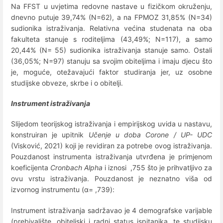
Na FFST u uvjetima redovne nastave u fizičkom okruženju,
dnevno putuje 39,74% (N=62), a na FPMOZ 31,85% (N=34)
sudionika istraživanja. Relativna većina studenata na oba
fakulteta stanuje s roditeljima (43,49%; N=117), a samo
20,44% (N= 55) sudionika istraživanja stanuje samo. Ostali
(36,05%; N=97) stanuju sa svojim obiteljima i imaju djecu što
je, moguće, otežavajući faktor studiranja jer, uz osobne
studijske obveze, skrbe i o obitelji.
Instrument istraživanja
Slijedom teorijskog istraživanja i empirijskog uvida u nastavu,
konstruiran je upitnik
Učenje u doba Corone / UP- UDC
(Visković, 2021) koji je revidiran za potrebe ovog istraživanja.
Pouzdanost instrumenta istraživanja utvrđena je primjenom
koeficijenta
Cronbach Alpha
i iznosi ,755 što je prihvatljivo za
ovu vrstu istraživanja. Pouzdanost je neznatno viša od
izvornog instrumentu (α= ,739):
Instrument istraživanja sadržavao je 4 demografske varijable
(prebivalište, obiteljski i radni status ispitanika, te studijsku