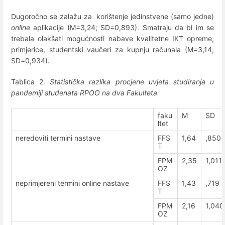
Dugoročno se zalažu za korištenje jedinstvene (samo jedne)
online
aplikacije (M=3,24; SD=0,893). Smatraju da bi im se
trebala olakšati mogućnosti nabave kvalitetne IKT opreme,
primjerice, studentski vaučeri za kupnju računala (M=3,14;
SD=0,934).
Tablica 2.
Statistička razlika procjene uvjeta studiranja u
pandemiji studenata RPOO na dva Fakulteta
faku
M
SD
ltet
neredoviti termini nastave
FFS
1,64
,850
T
FPM
2,35
1,011
OZ
neprimjereni termini online nastave
FFS
1,43
,719
T
FPM
2,16
1,040
OZ