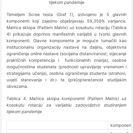
tijekom pandemije
Temeljem Scree testa (Graf 1), izdvojeno je 5 glavnih
komponenti koji zajedno objašnjavaju 59,359% varijance.
Matrica sklopa (Pattern Matrix) uz kosokutu rotaciju
(Tablica
4) prikazuje doprinos manifestnih varijabli u tvorbi glavnih
komponenti. Glavne komponente je moguće tumačiti kao
institucionalnu organizaciju nastave na daljinu, objektivna
ograničenja
online
nastave (socijalna distanciranost, stjecanje
praktičnih kompetencija i funkcionalnih znanja), osobne
mogućnostima studenata (prednosti upravljanje vremenom i
strategijama učenja), osobna ograničenja studenta (strahovi,
uvjeti stanovanja i dr.) te (pre)opterećenost studijskim
obvezama.
Tablica 4.
Matrica sklopa komponenti (Pattern Matrix) uz
kosokutu rotaciju za varijablu zadovoljstvo studiranjem
tijekom pandemije
komponent