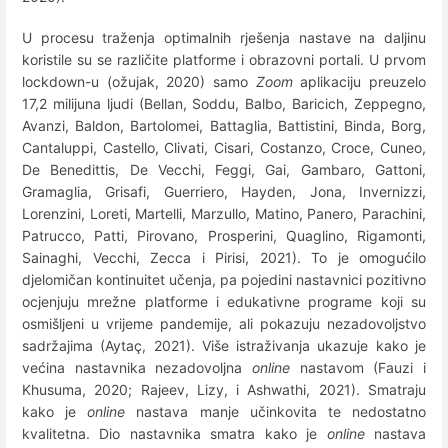
U procesu traženja optimalnih rješenja nastave na daljinu
koristile su se različite platforme i obrazovni portali. U prvom
lockdown-u (ožujak, 2020) samo
Zoom
aplikaciju preuzelo
17,2 milijuna ljudi (Bellan, Soddu, Balbo, Baricich, Zeppegno,
Avanzi, Baldon, Bartolomei, Battaglia, Battistini, Binda, Borg,
Cantaluppi, Castello, Clivati, Cisari, Costanzo, Croce, Cuneo,
De Benedittis, De Vecchi, Feggi, Gai, Gambaro, Gattoni,
Gramaglia, Grisafi, Guerriero, Hayden, Jona, Invernizzi,
Lorenzini, Loreti, Martelli, Marzullo, Matino, Panero, Parachini,
Patrucco, Patti, Pirovano, Prosperini, Quaglino, Rigamonti,
Sainaghi, Vecchi, Zecca i Pirisi, 2021). To je omogućilo
djelomičan kontinuitet učenja, pa pojedini nastavnici pozitivno
ocjenjuju mrežne platforme i edukativne programe koji su
osmišljeni u vrijeme pandemije, ali pokazuju nezadovoljstvo
sadržajima (Aytaç, 2021). Više istraživanja ukazuje kako je
većina nastavnika nezadovoljna
online
nastavom (Fauzi i
Khusuma, 2020; Rajeev, Lizy, i Ashwathi, 2021). Smatraju
kako je
online
nastava manje učinkovita te nedostatno
kvalitetna. Dio nastavnika smatra kako je
online
nastava