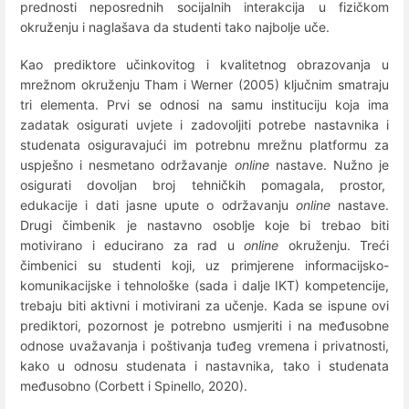
prednosti neposrednih socijalnih interakcija u fizičkom
okruženju i naglašava da studenti tako najbolje uče.
Kao prediktore učinkovitog i kvalitetnog obrazovanja u
mrežnom okruženju Tham i Werner (2005) ključnim smatraju
tri elementa. Prvi se odnosi na samu instituciju koja ima
zadatak osigurati uvjete i zadovoljiti potrebe nastavnika i
studenata osiguravajući im potrebnu mrežnu platformu za
uspješno i nesmetano održavanje
online
nastave. Nužno je
osigurati dovoljan broj tehničkih pomagala, prostor,
edukacije i dati jasne upute o održavanju
online
nastave.
Drugi čimbenik je nastavno osoblje koje bi trebao biti
motivirano i educirano za rad u
online
okruženju. Treći
čimbenici su studenti koji, uz primjerene informacijsko-
komunikacijske i tehnološke (sada i dalje IKT) kompetencije,
trebaju biti aktivni i motivirani za učenje. Kada se ispune ovi
prediktori, pozornost je potrebno usmjeriti i na međusobne
odnose uvažavanja i poštivanja tuđeg vremena i privatnosti,
kako u odnosu studenata i nastavnika, tako i studenata
međusobno (Corbett i Spinello, 2020).