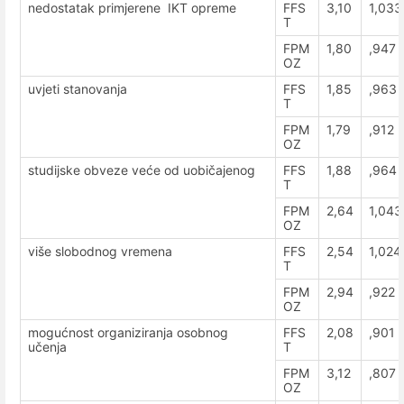
nedostatak primjerene IKT opreme
FFS
3,10
1,033
T
FPM
1,80
,947
OZ
uvjeti stanovanja
FFS
1,85
,963
T
FPM
1,79
,912
OZ
studijske obveze veće od uobičajenog
FFS
1,88
,964
T
FPM
2,64
1,043
OZ
više slobodnog vremena
FFS
2,54
1,024
T
FPM
2,94
,922
OZ
mogućnost organiziranja osobnog
FFS
2,08
,901
učenja
T
FPM
3,12
,807
OZ