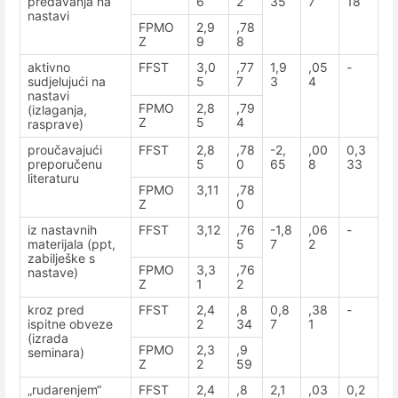
predavanja na
6
2
35
7
18
nastavi
FPMO
2,9
,78
Z
9
8
aktivno
FFST
3,0
,77
1,9
,05
-
sudjelujući na
5
7
3
4
nastavi
FPMO
2,8
,79
(izlaganja,
Z
5
4
rasprave)
proučavajući
FFST
2,8
,78
-2,
,00
0,3
preporučenu
5
0
65
8
33
literaturu
FPMO
3,11
,78
Z
0
iz nastavnih
FFST
3,12
,76
-1,8
,06
-
materijala (ppt,
5
7
2
zabilješke s
FPMO
3,3
,76
nastave)
Z
1
2
kroz pred
FFST
2,4
,8
0,8
,38
-
ispitne obveze
2
34
7
1
(izrada
FPMO
2,3
,9
seminara)
Z
2
59
„rudarenjem“
FFST
2,4
,8
2,1
,03
0,2