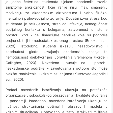
je jedna četvrtina studenata tijekom pandemije razvila
simptome anksioznosti koje ranije nisu imali, smanjenju
motivaciju za akademskim aktivnostima i slabo fizičko,
mentalno i psiho-socijalno zdravlje. Dodatni izvor stresa kod
studenata je neizvjesnost, strah od infekcije, nemogućnost
socijalnog kontakta s kolegama, zatvorenost u istome
prostoru kod kuće, financijske neprilike koje su pogodile
brojne obitelji te nedostatak osobnog prostora (Brooks i sur.,
2020). Istodobno, studenti iskazuju nezadovoljstvo i
zabrinutost glede usvajanja akademskih znanja te
nemogućnost djelotvornijeg upravljanja vremenom (Forde i
Gallagher, 2020). Navedeno upućuje na potrebu
neakademske podrške – savjetovanja i potpore što može
olakšati snalaženje u kriznim situacijama (Kuterovac Jagodić i
sur., 2020).
Podaci navedenih istraživanja ukazuju na poteškoće
organizacije visokoškolskog obrazovanja i kvalitete studiranja
u pandemiji. Istodobno, navedena istraživanja ukazuju na
nužnost strukturiranja optimalnih obrazovnih modela u
kriznim situacijama. Opravdano je zato istraživati mišljenje