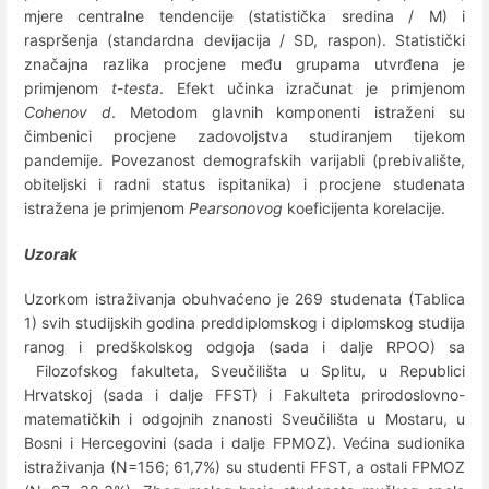
mjere centralne tendencije (statistička sredina / M) i
raspršenja (standardna devijacija / SD, raspon). Statistički
značajna razlika procjene među grupama utvrđena je
primjenom
t-testa
. Efekt učinka izračunat je primjenom
Cohenov d
. Metodom glavnih komponenti istraženi su
čimbenici procjene zadovoljstva studiranjem tijekom
pandemije. Povezanost demografskih varijabli (prebivalište,
obiteljski i radni status ispitanika) i procjene studenata
istražena je primjenom
Pearsonovog
koeficijenta korelacije.
Uzorak
Uzorkom istraživanja obuhvaćeno je 269 studenata (Tablica
1) svih studijskih godina preddiplomskog i diplomskog studija
ranog i predškolskog odgoja (sada i dalje RPOO) sa
Filozofskog fakulteta, Sveučilišta u Splitu, u Republici
Hrvatskoj (sada i dalje FFST) i Fakulteta prirodoslovno-
matematičkih i odgojnih znanosti Sveučilišta u Mostaru, u
Bosni i Hercegovini (sada i dalje FPMOZ). Većina sudionika
istraživanja (N=156; 61,7%) su studenti FFST, a ostali FPMOZ