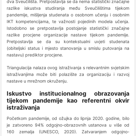
dva Sveučilišta. Pretpostavlja se da nema statistički značajne
razlike iskustva studiranja među Sveučilištima tijekom
pandemije, mišljenja studenata o osobnom učenju i osobnim
IKT kompetencijama, te važnosti pojedinih modela učenja.
Istodobno se pretpostavlja postojanje statistički značajne
razlike procjene organizacije nastave tijekom pandemije.
Pretpostavlja se da su kontekstualni uvjeti studenata
(obiteljski status i mjesto stanovanja u smislu putovanja na
nastavu) prediktor procjene.
Triangulacija nalaza ovog istraživanja s relevantnim svjetskim
istraživanjima može biti polazište za organizaciju i razvoj
nastave u mrežnom okruženju.
Iskustvo institucionalnog obrazovanja
tijekom pandemije kao referentni okvir
istraživanja
Početkom pandemije, od ožujka do lipnja 2020. godine, bilo
je zatvoreno 94% odgojno-obrazovnih ustanova u više od
160 zemalja (UNESCO, 2020). Zatvaranjem odgojno-