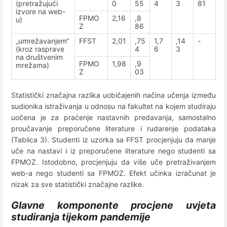
(pretražujući
0
55
4
3
81
izvore na web-
FPMO
2,16
,8
u)
Z
86
„umrežavanjem“
FFST
2,01
,75
1,7
,14
-
(kroz rasprave
4
6
3
na društvenim
FPMO
1,98
,9
mrežama)
Z
03
Statistički značajna razlika uobičajenih načina učenja između
sudionika istraživanja u odnosu na fakultet na kojem studiraju
uočena je za praćenje nastavnih predavanja, samostalno
proučavanje preporučene literature i rudarenje podataka
(Tablica 3). Studenti iz uzorka sa FFST procjenjuju da manje
uče na nastavi i iz preporučene literature nego studenti sa
FPMOZ. Istodobno, procjenjuju da više uče pretraživanjem
web-a nego studenti sa FPMOZ. Efekt učinka izračunat je
nizak za sve statistički značajne razlike.
Glavne komponente procjene uvjeta
studiranja tijekom pandemije