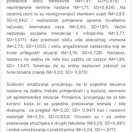
poteškoće ističu neredovite (M=1,91; SD=0,976) i
neprimjerene termine nastave (M=1,71; SD=0,924). Na
osobnoj razni to su neodgovarajući stambeni uvjeti (M=2,83;
SD=0,942) i nedostatak primjerene opreme (kvalitetno
računalo, internetska veza (M=2,60; SD=1,81). Većini
nedostaju socijalne interakcije s vršnjacima (M=3,77;
SD=1,071). Kao prednosti ističu više slobodnog vremena
(M=2,73; SD=1,003) i veću angažiranost nastavnika koji se
trude prilagoditi situaciji (M=3,19; SD=0,728). Nažalost,
nastavu na daljinu ne vide kao zaštitu od zaraze (M=1,89;
SD= 1,547). Smatraju da su online nastavom zakinuti za
funkcionalna znanja (M=3,03; SD= 0,973).
Sudionici istraživanja procjenjuju da bi pojedina iskustva
nastave na daljinu trebalo primjenjivati i u buduće, neovisno
od epidemiološke situacije. Primjerice, procjenjuju da bi bilo
korisno kada bi se pojedina predavanja snimala i bila
dostupna za pregled (M=3,20; SD= 0,947) kao i nastavni
materijali (M=3,33; SD=0,833). Otvoreni su i za
online
predavanja stručnjaka s drugih fakulteta (M)3,05; SD=0,991)
i
online
umrežavanje s praktičarima (M=3,04; SD==,977).