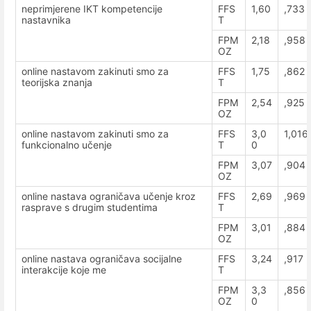
neprimjerene IKT kompetencije
FFS
1,60
,733
nastavnika
T
FPM
2,18
,958
OZ
online nastavom zakinuti smo za
FFS
1,75
,862
teorijska znanja
T
FPM
2,54
,925
OZ
online nastavom zakinuti smo za
FFS
3,0
1,016
funkcionalno učenje
T
0
FPM
3,07
,904
OZ
online nastava ograničava učenje kroz
FFS
2,69
,969
rasprave s drugim studentima
T
FPM
3,01
,884
OZ
online nastava ograničava socijalne
FFS
3,24
,917
interakcije koje me
T
FPM
3,3
,856
OZ
0