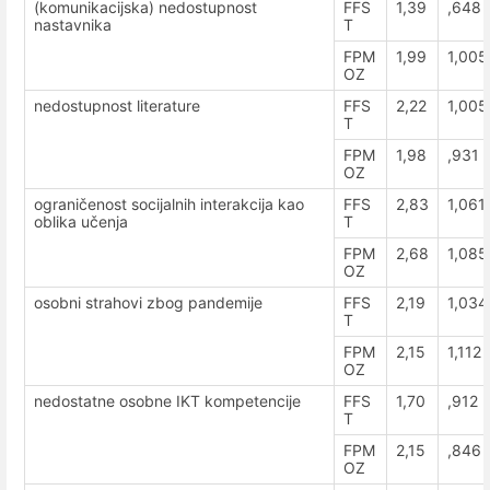
(komunikacijska) nedostupnost
FFS
1,39
,648
nastavnika
T
FPM
1,99
1,005
OZ
nedostupnost literature
FFS
2,22
1,005
T
FPM
1,98
,931
OZ
ograničenost socijalnih interakcija kao
FFS
2,83
1,061
oblika učenja
T
FPM
2,68
1,085
OZ
osobni strahovi zbog pandemije
FFS
2,19
1,034
T
FPM
2,15
1,112
OZ
nedostatne osobne IKT kompetencije
FFS
1,70
,912
T
FPM
2,15
,846
OZ