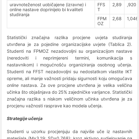
uravnoteženost uobičajene (izravne) i
FFS
2,89
,920
online nastave doprinijelo bi kvaliteti
T
studiranja
FPM
2,68
1,046
OZ
Statistički značajna razlika procjene uvjeta studiranja
utvrđena je za pojedine organizacijske uvjete (Tablica 2).
Studenti na FPMOZ nezadovoljni su organizacijom nastave
(neredoviti i neprimjereni termini, komunikacija s
nastavnikom) i mogućnošću organiziranja osobnog učenja.
Studenti na FFST nezadovoljni su nedostatkom vlastite IKT
opreme, ali manje važnosti pridaju sigurnosti koju omogućava
online
nastava. Za ove procjene utvrđena je velika veličina
učinka što objašnjava do 25% zajedničke varijance. Statistički
značajna razlika s niskom veličinom učinka utvrđena je za
procjenu važnosti rasprave kao modela učenja.
Strategije učenja
Studenti u uzorku procjenjuju da najviše uče iz nastavnih
materijala (M=3,19; SD=0,768); kroz aktivno sudjelovanje na