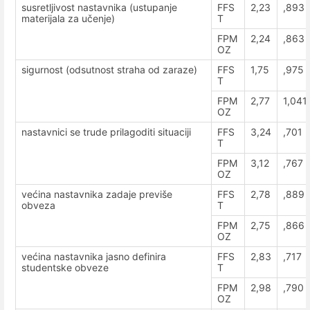
susretljivost nastavnika (ustupanje
FFS
2,23
,893
materijala za učenje)
T
FPM
2,24
,863
OZ
sigurnost (odsutnost straha od zaraze)
FFS
1,75
,975
T
FPM
2,77
1,041
OZ
nastavnici se trude prilagoditi situaciji
FFS
3,24
,701
T
FPM
3,12
,767
OZ
većina nastavnika zadaje previše
FFS
2,78
,889
obveza
T
FPM
2,75
,866
OZ
većina nastavnika jasno definira
FFS
2,83
,717
studentske obveze
T
FPM
2,98
,790
OZ