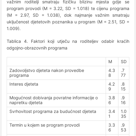
važnim roditelji smatraju fizičku blizinu mjesta gdje se
program provodi (M = 3.22, SD = 1.018) te cijenu programa
(M = 2.97, SD = 1.038), dok najmanje važnim smatraju
uključenost djetetovih poznanika u program (M = 2.51, SD =
1.009).
Tablica 4. Faktori koji utječu na roditeljev odabir kraćih
odgojno-obrazovnih programa
M
SD
Zadovoljstvo djeteta nakon provedbe
4.3
.7
programa
8
77
Interes djeteta
4.2
.8
9
15
Mogućnost dobivanja povratne informacije o
3.8
.9
napretku djeteta
6
16
Svrhovitost programa za budućnost djeteta
3.4
1.0
1
35
Termin u kojem se program provodi
3.3
.9
6
53