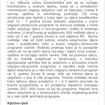
i sl.). Njihova važna karakteristika jest da se odvijaju
kontinuirano u svakom tjednu, kada se u određenom
vremenskom trajanju isključivo radi na stjecanju znanja ili
razvoju vještina iz određenog područja. Cilj ovog
istraživanja jest ispitati u kojoj mjeri su djeca predškolske
dobi (3 – 7 godina života starosti) uključena u kraće
odgojno-obrazovne programe te stavove roditelja o tome
zašto uključuju djecu u ove programe i koliko ih smatraju
važnima. U istraživanju je sudjelovalo 564 roditelja djece u
dobi od 3 do 7 godina života iz svih dijelova RH. Većina
roditelja, više od četiri petine, smatra uključivanje djece
rane i predškolske dobi u kraće odgojno-obrazovne
programe važnim. Roditelji smatraju kako je to ponajviše
važno jer na taj način djeca razvijaju i stječu nova znanja i
vještine te razvijaju radne navike. Više od polovice djece,
čiji su roditelji sudjelovali u istraživanju, u trenutku
ispunjavanja upitnika bilo je uključeno u provedbu kraćih
odgojno-obrazovnih programa, a otprilike dvije trećina
djece uključeno je u neki kraći odgojno-obrazovni program
od 4. godine života ili ranije. Više od trećine djece je
uključeno u dva ili više programa. Trećina roditelja navodi
kako njihova djeca prosječno 2 – 4 h tjedno provode na
kraćim programima, a oni prosječno mjesečno izdvajaju
između 300 i 600 kuna za taj tip programa. Najveći broj
djece uključeno je u strukturirano učenje engleskog jezika
te u neki oblik sportskih programa.
Ključne riječi