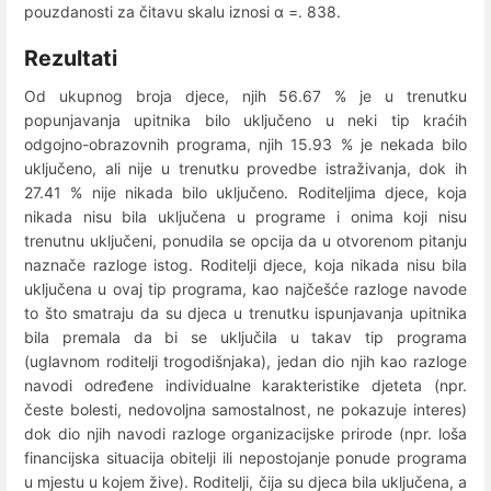
pouzdanosti za čitavu skalu iznosi α =. 838.
Rezultati
Od ukupnog broja djece, njih 56.67 % je u trenutku
popunjavanja upitnika bilo uključeno u neki tip kraćih
odgojno-obrazovnih programa, njih 15.93 % je nekada bilo
uključeno, ali nije u trenutku provedbe istraživanja, dok ih
27.41 % nije nikada bilo uključeno. Roditeljima djece, koja
nikada nisu bila uključena u programe i onima koji nisu
trenutnu uključeni, ponudila se opcija da u otvorenom pitanju
naznače razloge istog. Roditelji djece, koja nikada nisu bila
uključena u ovaj tip programa, kao najčešće razloge navode
to što smatraju da su djeca u trenutku ispunjavanja upitnika
bila premala da bi se uključila u takav tip programa
(uglavnom roditelji trogodišnjaka), jedan dio njih kao razloge
navodi određene individualne karakteristike djeteta (npr.
česte bolesti, nedovoljna samostalnost, ne pokazuje interes)
dok dio njih navodi razloge organizacijske prirode (npr. loša
financijska situacija obitelji ili nepostojanje ponude programa
u mjestu u kojem žive). Roditelji, čija su djeca bila uključena, a