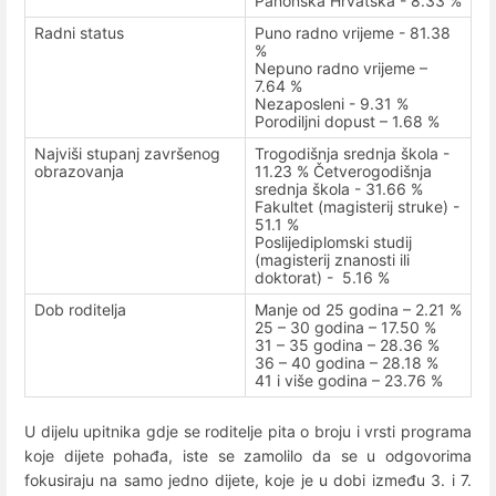
Panonska Hrvatska - 8.33 %
Radni status
Puno radno vrijeme - 81.38
%
Nepuno radno vrijeme –
7.64 %
Nezaposleni - 9.31 %
Porodiljni dopust – 1.68 %
Najviši stupanj završenog
Trogodišnja srednja škola -
obrazovanja
11.23 % Četverogodišnja
srednja škola - 31.66 %
Fakultet (magisterij struke) -
51.1 %
Poslijediplomski studij
(magisterij znanosti ili
doktorat) - 5.16 %
Dob roditelja
Manje od 25 godina – 2.21 %
25 – 30 godina – 17.50 %
31 – 35 godina – 28.36 %
36 – 40 godina – 28.18 %
41 i više godina – 23.76 %
U dijelu upitnika gdje se roditelje pita o broju i vrsti programa
koje dijete pohađa, iste se zamolilo da se u odgovorima
fokusiraju na samo jedno dijete, koje je u dobi između 3. i 7.