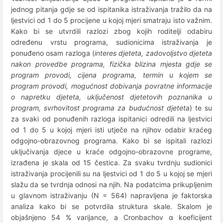
jednog pitanja gdje se od ispitanika istraživanja tražilo da na
ljestvici od 1 do 5 procijene u kojoj mjeri smatraju isto važnim.
Kako bi se utvrdili razlozi zbog kojih roditelji odabiru
određenu vrstu programa, sudionicima istraživanja je
ponuđeno osam razloga (
interes djeteta, zadovoljstvo djeteta
nakon provedbe programa, fizička blizina mjesta gdje se
program provodi, cijena programa, termin u kojem se
program provodi, mogućnost dobivanja povratne informacije
o napretku djeteta, uključenost djetetovih poznanika u
program, svrhovitost programa za budućnost djeteta
) te su
za svaki od ponuđenih razloga ispitanici odredili na ljestvici
od 1 do 5 u kojoj mjeri isti utječe na njihov odabir kraćeg
odgojno-obrazovnog programa. Kako bi se ispitali razlozi
uključivanja djece u kraće odgojno-obrazovne programe,
izrađena je skala od 15 čestica. Za svaku tvrdnju sudionici
istraživanja procijenili su na ljestvici od 1 do 5 u kojoj se mjeri
slažu da se tvrdnja odnosi na njih. Na podatcima prikupljenim
u glavnom istraživanju (N = 564) napravljena je faktorska
analiza kako bi se potvrdila struktura skale. Skalom je
objašnjeno 54 % varijance, a Cronbachov α koeficijent