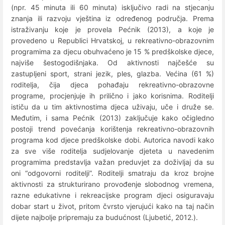
(npr. 45 minuta ili 60 minuta) isključivo radi na stjecanju
znanja ili razvoju vještina iz određenog područja. Prema
istraživanju koje je provela Pećnik (2013), a koje je
provedeno u Republici Hrvatskoj, u rekreativno-obrazovnim
programima za djecu obuhvaćeno je 15 % predškolske djece,
najviše šestogodišnjaka. Od aktivnosti najčešće su
zastupljeni sport, strani jezik, ples, glazba. Većina (61 %)
roditelja, čija djeca pohađaju rekreativno-obrazovne
programe, procjenjuje ih prilično i jako korisnima. Roditelji
ističu da u tim aktivnostima djeca uživaju, uče i druže se.
Međutim, i sama Pećnik (2013) zaključuje kako očigledno
postoji trend povećanja korištenja rekreativno-obrazovnih
programa kod djece predškolske dobi. Autorica navodi kako
za sve više roditelja sudjelovanje djeteta u navedenim
programima predstavlja važan preduvjet za doživljaj da su
oni “odgovorni roditelji”. Roditelji smatraju da kroz brojne
aktivnosti za strukturirano provođenje slobodnog vremena,
razne edukativne i rekreacijske program djeci osiguravaju
dobar start u život, pritom čvrsto vjerujući kako na taj način
dijete najbolje pripremaju za budućnost (Ljubetić, 2012.).