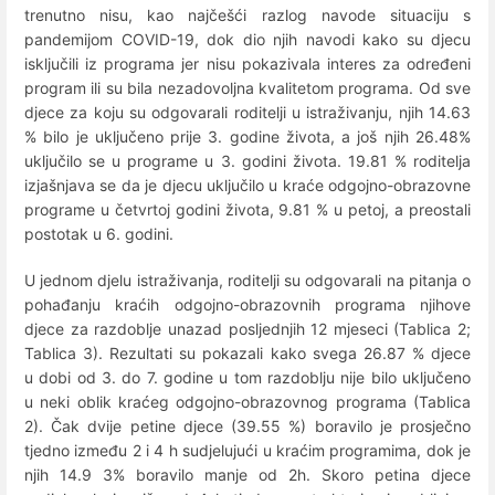
trenutno nisu, kao najčešći razlog navode situaciju s
pandemijom COVID-19, dok dio njih navodi kako su djecu
isključili iz programa jer nisu pokazivala interes za određeni
program ili su bila nezadovoljna kvalitetom programa. Od sve
djece za koju su odgovarali roditelji u istraživanju, njih 14.63
% bilo je uključeno prije 3. godine života, a još njih 26.48%
uključilo se u programe u 3. godini života. 19.81 % roditelja
izjašnjava se da je djecu uključilo u kraće odgojno-obrazovne
programe u četvrtoj godini života, 9.81 % u petoj, a preostali
postotak u 6. godini.
U jednom djelu istraživanja, roditelji su odgovarali na pitanja o
pohađanju kraćih odgojno-obrazovnih programa njihove
djece za razdoblje unazad posljednjih 12 mjeseci (Tablica 2;
Tablica 3). Rezultati su pokazali kako svega 26.87 % djece
u dobi od 3. do 7. godine u tom razdoblju nije bilo uključeno
u neki oblik kraćeg odgojno-obrazovnog programa (Tablica
2). Čak dvije petine djece (39.55 %) boravilo je prosječno
tjedno između 2 i 4 h sudjelujući u kraćim programima, dok je
njih 14.9 3% boravilo manje od 2h. Skoro petina djece