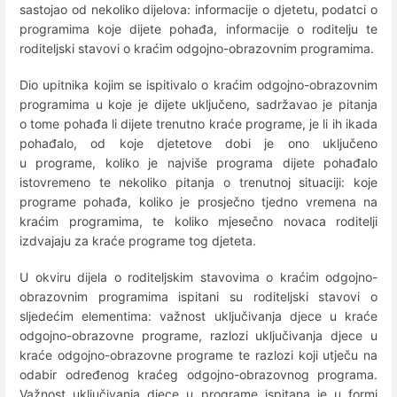
sastojao od nekoliko dijelova: informacije o djetetu, podatci o
programima koje dijete pohađa, informacije o roditelju te
roditeljski stavovi o kraćim odgojno-obrazovnim programima.
Dio upitnika kojim se ispitivalo o kraćim odgojno-obrazovnim
programima u koje je dijete uključeno, sadržavao je pitanja
o tome pohađa li dijete trenutno kraće programe, je li ih ikada
pohađalo, od koje djetetove dobi je ono uključeno
u programe, koliko je najviše programa dijete pohađalo
istovremeno te nekoliko pitanja o trenutnoj situaciji: koje
programe pohađa, koliko je prosječno tjedno vremena na
kraćim programima, te koliko mjesečno novaca roditelji
izdvajaju za kraće programe tog djeteta.
U okviru dijela o roditeljskim stavovima o kraćim odgojno-
obrazovnim programima ispitani su roditeljski stavovi o
sljedećim elementima: važnost uključivanja djece u kraće
odgojno-obrazovne programe, razlozi uključivanja djece u
kraće odgojno-obrazovne programe te razlozi koji utječu na
odabir određenog kraćeg odgojno-obrazovnog programa.
Važnost uključivanja djece u programe ispitana je u formi