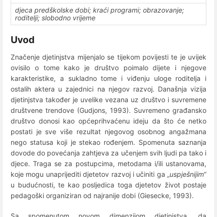
djeca predškolske dobi; kraći programi; obrazovanje;
roditelji; slobodno vrijeme
Uvod
Značenje djetinjstva mijenjalo se tijekom povijesti te je uvijek
ovisilo o tome kako je društvo poimalo dijete i njegove
karakteristike, a sukladno tome i viđenju uloge roditelja i
ostalih aktera u zajednici na njegov razvoj. Današnja vizija
djetinjstva također je uvelike vezana uz društvo i suvremene
društvene trendove (Gudjons, 1993). Suvremeno građansko
društvo donosi kao općeprihvaćenu ideju da što će netko
postati je sve više rezultat njegovog osobnog angažmana
nego statusa koji je stekao rođenjem. Spomenuta saznanja
dovode do povećanja zahtjeva za učenjem svih ljudi pa tako i
djece. Traga se za postupcima, metodama i/ili ustanovama,
koje mogu unaprijediti djetetov razvoj i učiniti ga „
uspješnijim
“
u budućnosti, te kao posljedica toga djetetov život postaje
pedagoški organiziran od najranije dobi (Giesecke, 1993).
Sa spomenutom novom dimenzijom djetinjstva, da