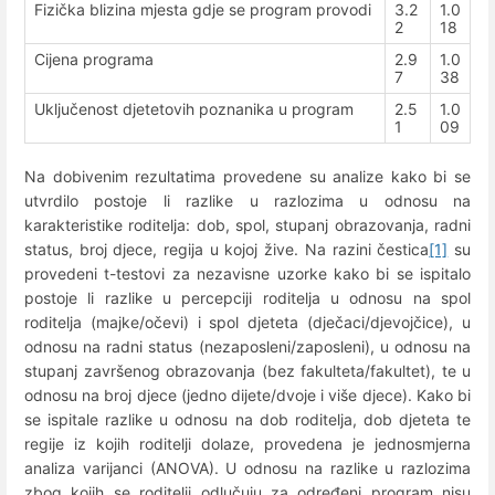
Fizička blizina mjesta gdje se program provodi
3.2
1.0
2
18
Cijena programa
2.9
1.0
7
38
Uključenost djetetovih poznanika u program
2.5
1.0
1
09
Na dobivenim rezultatima provedene su analize kako bi se
utvrdilo postoje li razlike u razlozima u odnosu na
karakteristike roditelja: dob, spol, stupanj obrazovanja, radni
status, broj djece, regija u kojoj žive. Na razini čestica
[1]
su
provedeni t-testovi za nezavisne uzorke kako bi se ispitalo
postoje li razlike u percepciji roditelja u odnosu na spol
roditelja (majke/očevi) i spol djeteta (dječaci/djevojčice), u
odnosu na radni status (nezaposleni/zaposleni), u odnosu na
stupanj završenog obrazovanja (bez fakulteta/fakultet), te u
odnosu na broj djece (jedno dijete/dvoje i više djece). Kako bi
se ispitale razlike u odnosu na dob roditelja, dob djeteta te
regije iz kojih roditelji dolaze, provedena je jednosmjerna
analiza varijanci (ANOVA). U odnosu na razlike u razlozima
zbog kojih se roditelji odlučuju za određeni program nisu