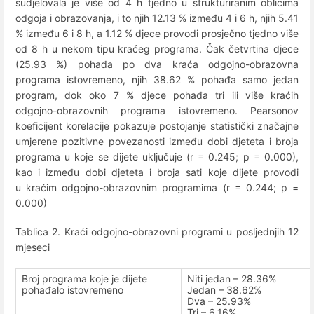
sudjelovala je više od 4 h tjedno u strukturiranim oblicima
odgoja i obrazovanja, i to njih 12.13 % između 4 i 6 h, njih 5.41
% između 6 i 8 h, a 1.12 % djece provodi prosječno tjedno više
od 8 h u nekom tipu kraćeg programa. Čak četvrtina djece
(25.93 %) pohađa po dva kraća odgojno-obrazovna
programa istovremeno, njih 38.62 % pohađa samo jedan
program, dok oko 7 % djece pohađa tri ili više kraćih
odgojno-obrazovnih programa istovremeno. Pearsonov
koeficijent korelacije pokazuje postojanje statistički značajne
umjerene pozitivne povezanosti između dobi djeteta i broja
programa u koje se dijete uključuje (r = 0.245; p = 0.000),
kao i između dobi djeteta i broja sati koje dijete provodi
u kraćim odgojno-obrazovnim programima (r = 0.244; p =
0.000)
Tablica 2. Kraći odgojno-obrazovni programi u posljednjih 12
mjeseci
Broj programa koje je dijete
Niti jedan – 28.36%
pohađalo istovremeno
Jedan – 38.62%
Dva – 25.93%
Tri – 6.16%