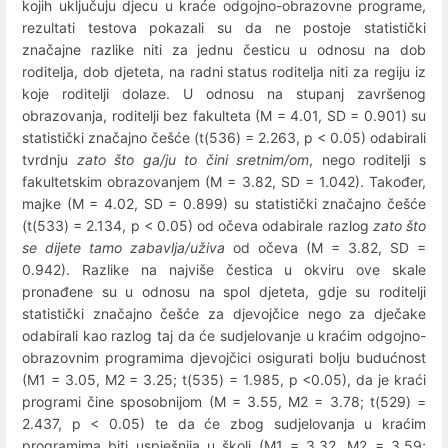
kojih uključuju djecu u kraće odgojno-obrazovne programe,
rezultati testova pokazali su da ne postoje statistički
značajne razlike niti za jednu česticu u odnosu na dob
roditelja, dob djeteta, na radni status roditelja niti za regiju iz
koje roditelji dolaze. U odnosu na stupanj završenog
obrazovanja, roditelji bez fakulteta (M = 4.01, SD = 0.901) su
statistički značajno češće (t(536) = 2.263, p < 0.05) odabirali
tvrdnju
zato što ga/ju to čini sretnim/om
, nego roditelji s
fakultetskim obrazovanjem (M = 3.82, SD = 1.042). Također,
majke (M = 4.02, SD = 0.899) su statistički značajno češće
(t(533) = 2.134, p < 0.05) od očeva odabirale razlog
zato što
se dijete tamo zabavlja/uživa
od očeva (M = 3.82, SD =
0.942). Razlike na najviše čestica u okviru ove skale
pronađene su u odnosu na spol djeteta, gdje su roditelji
statistički značajno češće za djevojčice nego za dječake
odabirali kao razlog taj da će sudjelovanje u kraćim odgojno-
obrazovnim programima djevojčici osigurati bolju budućnost
(M1 = 3.05, M2 = 3.25; t(535) = 1.985, p <0.05), da je kraći
programi čine sposobnijom (M = 3.55, M2 = 3.78; t(529) =
2.437, p < 0.05) te da će zbog sudjelovanja u kraćim
programima biti uspješnija u školi (M1 = 3.32, M2 = 3.59;