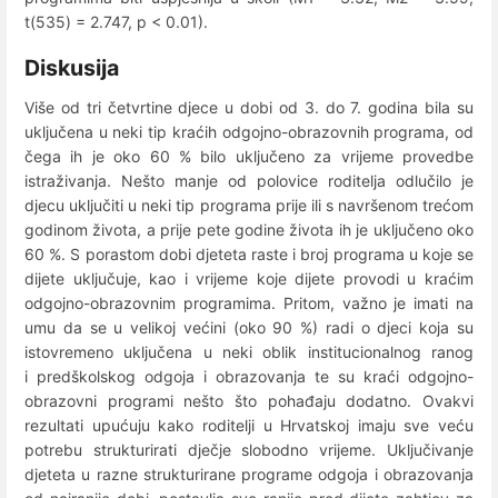
t(535) = 2.747, p < 0.01).
Diskusija
Više od tri četvrtine djece u dobi od 3. do 7. godina bila su
uključena u neki tip kraćih odgojno-obrazovnih programa, od
čega ih je oko 60 % bilo uključeno za vrijeme provedbe
istraživanja. Nešto manje od polovice roditelja odlučilo je
djecu uključiti u neki tip programa prije ili s navršenom trećom
godinom života, a prije pete godine života ih je uključeno oko
60 %. S porastom dobi djeteta raste i broj programa u koje se
dijete uključuje, kao i vrijeme koje dijete provodi u kraćim
odgojno-obrazovnim programima. Pritom, važno je imati na
umu da se u velikoj većini (oko 90 %) radi o djeci koja su
istovremeno uključena u neki oblik institucionalnog ranog
i predškolskog odgoja i obrazovanja te su kraći odgojno-
obrazovni programi nešto što pohađaju dodatno. Ovakvi
rezultati upućuju kako roditelji u Hrvatskoj imaju sve veću
potrebu strukturirati dječje slobodno vrijeme. Uključivanje
djeteta u razne strukturirane programe odgoja i obrazovanja