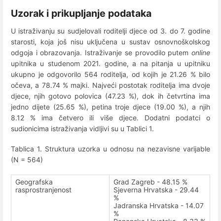
Uzorak i prikupljanje podataka
U istraživanju su sudjelovali roditelji djece od 3. do 7. godine
starosti, koja još nisu uključena u sustav osnovnoškolskog
odgoja i obrazovanja. Istraživanje se provodilo putem
online
upitnika u studenom 2021. godine, a na pitanja u upitniku
ukupno je odgovorilo 564 roditelja, od kojih je 21.26 % bilo
očeva, a 78.74 % majki. Najveći postotak roditelja ima dvoje
djece, njih gotovo polovica (47.23 %), dok ih četvrtina ima
jedno dijete (25.65 %), petina troje djece (19.00 %), a njih
8.12 % ima četvero ili više djece. Dodatni podatci o
sudionicima istraživanja vidljivi su u Tablici 1.
Tablica 1. Struktura uzorka u odnosu na nezavisne varijable
(N = 564)
Geografska
Grad Zagreb - 48.15 %
rasprostranjenost
Sjeverna Hrvatska - 29.44
%
Jadranska Hrvatska - 14.07
%