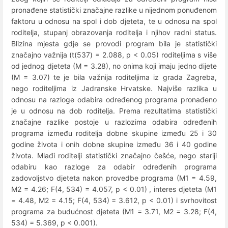
pronađene statistički značajne razlike u nijednom ponuđenom
faktoru u odnosu na spol i dob djeteta, te u odnosu na spol
roditelja, stupanj obrazovanja roditelja i njihov radni status.
Blizina mjesta gdje se provodi program bila je statistički
značajno važnija (t(537) = 2.088, p < 0.05) roditeljima s više
od jednog djeteta (M = 3.28), no onima koji imaju jedno dijete
(M = 3.07) te je bila važnija roditeljima iz grada Zagreba,
nego roditeljima iz Jadranske Hrvatske. Najviše razlika u
odnosu na razloge odabira određenog programa pronađeno
je u odnosu na dob roditelja. Prema rezultatima statistički
značajne razlike postoje u razlozima odabira određenih
programa između roditelja dobne skupine između 25 i 30
godine života i onih dobne skupine između 36 i 40 godine
života. Mlađi roditelji statistički značajno češće, nego stariji
odabiru kao razloge za odabir određenih programa
zadovoljstvo djeteta nakon provedbe programa (M1 = 4.59,
M2 = 4.26; F(4, 534) = 4.057, p < 0.01) , interes djeteta (M1
= 4.48, M2 = 4.15; F(4, 534) = 3.612, p < 0.01) i svrhovitost
programa za budućnost djeteta (M1 = 3.71, M2 = 3.28; F(4,
534) = 5.369, p < 0.001).