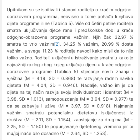
Upitnikom su se ispitivali i stavovi roditelja o kraćim odgojno-
obrazovnim programima, neovisno o tome pohađa li njihovo
dijete programe ili ne (Tablica 5). Više od četiri petine roditelja
smatra uključivanje djece rane i predškolske dobi u kraće
odgojno-obrazovne programe važnim. Njih čak 32.97 %
smatra to vrlo važnim
[2]
, 34.25 % važnim, 20.99 % dosta
važnim, a svega 11.23 % roditelja navodi kako misli da to nije
toliko važno. Roditelji uključeni u istraživanje smatraju kako je
najvažniji razlog zbog kojeg uključuju djecu u kraće odgojno-
obrazovne programe (Tablica 5) stjecanje novih znanja i
vještina (M = 4.19, SD = 0.868) te razvijanje radnih navika
djeteta (M = 4.04, SD = 0.946). Nadalje, važno im je da
dijete na taj način razvija svoju individualnost i identitet (M =
3.98, SD = 1.013), samopouzdanje (M = 3.94, SD = 0.977) te
da se zabavlja i uživa (M = 3.97, SD = 0.918). Najmanje
važnim smatraju potencijalnu djetetovu isključenost iz
društva (M = 2.11, SD = 1.154), zaostajanje za drugima (M =
2.25, SD = 1.150) te popunjavanje djetetovog vremena jer bi
mu/joj inače bilo dosadno (M = 2.64, SD = 1.253).