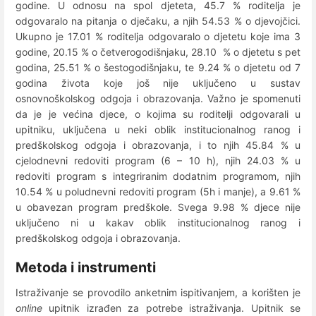
godine. U odnosu na spol djeteta, 45.7 % roditelja je
odgovaralo na pitanja o dječaku, a njih 54.53 % o djevojčici.
Ukupno je 17.01 % roditelja odgovaralo o djetetu koje ima 3
godine, 20.15 % o četverogodišnjaku, 28.10 % o djetetu s pet
godina, 25.51 % o šestogodišnjaku, te 9.24 % o djetetu od 7
godina života koje još nije uključeno u sustav
osnovnoškolskog odgoja i obrazovanja. Važno je spomenuti
da je je većina djece, o kojima su roditelji odgovarali u
upitniku, uključena u neki oblik institucionalnog ranog i
predškolskog odgoja i obrazovanja, i to njih 45.84 % u
cjelodnevni redoviti program (6 – 10 h), njih 24.03 % u
redoviti program s integriranim dodatnim programom, njih
10.54 % u poludnevni redoviti program (5h i manje), a 9.61 %
u obavezan program predškole. Svega 9.98 % djece nije
uključeno ni u kakav oblik institucionalnog ranog i
predškolskog odgoja i obrazovanja.
Metoda i instrumenti
Istraživanje se provodilo anketnim ispitivanjem, a korišten je
online
upitnik izrađen za potrebe istraživanja. Upitnik se