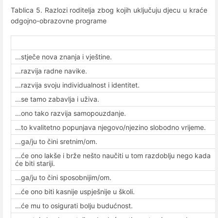
Tablica 5. Razlozi roditelja zbog kojih uključuju djecu u kraće
odgojno-obrazovne programe
...stječe nova znanja i vještine.
...razvija radne navike.
...razvija svoju individualnost i identitet.
...se tamo zabavlja i uživa.
...ono tako razvija samopouzdanje.
...to kvalitetno popunjava njegovo/njezino slobodno vrijeme.
...ga/ju to čini sretnim/om.
...će ono lakše i brže nešto naučiti u tom razdoblju nego kada
će biti stariji.
...ga/ju to čini sposobnijim/om.
...će ono biti kasnije uspješnije u školi.
...će mu to osigurati bolju budućnost.