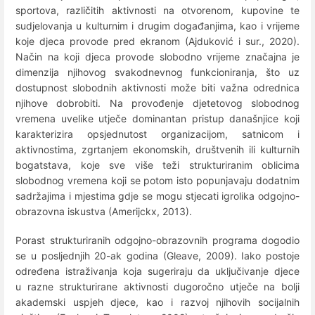
sportova, različitih aktivnosti na otvorenom, kupovine te
sudjelovanja u kulturnim i drugim događanjima, kao i vrijeme
koje djeca provode pred ekranom (Ajduković i sur., 2020).
Način na koji djeca provode slobodno vrijeme značajna je
dimenzija njihovog svakodnevnog funkcioniranja, što uz
dostupnost slobodnih aktivnosti može biti važna odrednica
njihove dobrobiti. Na provođenje djetetovog slobodnog
vremena uvelike utječe dominantan pristup današnjice koji
karakterizira opsjednutost organizacijom, satnicom i
aktivnostima, zgrtanjem ekonomskih, društvenih ili kulturnih
bogatstava, koje sve više teži strukturiranim oblicima
slobodnog vremena koji se potom isto popunjavaju dodatnim
sadržajima i mjestima gdje se mogu stjecati igrolika odgojno-
obrazovna iskustva (Amerijckx, 2013).
Porast strukturiranih odgojno-obrazovnih programa dogodio
se u posljednjih 20-ak godina (Gleave, 2009). Iako postoje
određena istraživanja koja sugeriraju da uključivanje djece
u razne strukturirane aktivnosti dugoročno utječe na bolji
akademski uspjeh djece, kao i razvoj njihovih socijalnih