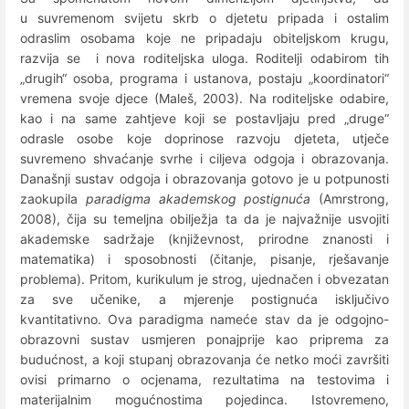
u suvremenom svijetu skrb o djetetu pripada i ostalim
odraslim osobama koje ne pripadaju obiteljskom krugu,
razvija se i nova roditeljska uloga. Roditelji odabirom tih
„drugih“ osoba, programa i ustanova, postaju „koordinatori“
vremena svoje djece (Maleš, 2003). Na roditeljske odabire,
kao i na same zahtjeve koji se postavljaju pred „druge“
odrasle osobe koje doprinose razvoju djeteta, utječe
suvremeno shvaćanje svrhe i ciljeva odgoja i obrazovanja.
Današnji sustav odgoja i obrazovanja gotovo je u potpunosti
zaokupila
paradigma akademskog postignuća
(Amrstrong,
2008), čija su temeljna obilježja ta da je najvažnije usvojiti
akademske sadržaje (književnost, prirodne znanosti i
matematika) i sposobnosti (čitanje, pisanje, rješavanje
problema). Pritom, kurikulum je strog, ujednačen i obvezatan
za sve učenike, a mjerenje postignuća isključivo
kvantitativno. Ova paradigma nameće stav da je odgojno-
obrazovni sustav usmjeren ponajprije kao priprema za
budućnost, a koji stupanj obrazovanja će netko moći završiti
ovisi primarno o ocjenama, rezultatima na testovima i
materijalnim mogućnostima pojedinca. Istovremeno,