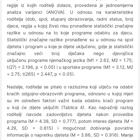
regije iz kojih roditelji dolaze, provedena je jednosmjerna
analiza varijanci (ANOVA). U odnosu na karakteristike
roditelja (dob, spol, stupanj obrazovanja, radni status, broj
djece, regija u kojoj žive) nisu pronađene statistički značajne
razlike u odnosu na to koje programe odabiru za djecu.
Statistički značajne razlike pronađene su u odnosu na spol
djeteta i program u koje je dijete uključeno, gdje je statistički
značajno veći broj dječaka nego djevojčica
uključenu programe njemačkog jezika (M1 = 2.62, M2 = 1.75;
t(27) = 2.196, p < 0.05) i u sportske programe (M1 = 3.12, M2
= 2.75; t(265) = 2.447, p < 0.05).
Nadalje, roditelje se pitalo o razlozima koji utječu na odabir
kraćih odgojno-obrazovnih programa, odnosno u kojoj mjeri
su im određeni faktori važni kada odabiru kraći program
u koji će dijete uključiti (Tablica 4). Kao najvažniji razlog
roditelji navode zadovoljstvo djeteta nakon provedbe
programa (M = 4.38, SD = 0.777), potom interes djeteta (M =
4.29, SD = 0.815) i mogućnost dobivanja povratne
informacije o napretku djeteta (M = 3.86, SD = 0.916). Manje