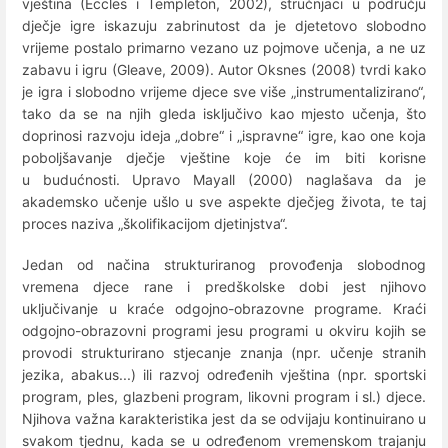
vještina (Eccles i Templeton, 2002), stručnjaci u području
dječje igre iskazuju zabrinutost da je djetetovo slobodno
vrijeme postalo primarno vezano uz pojmove učenja, a ne uz
zabavu i igru (Gleave, 2009). Autor Oksnes (2008) tvrdi kako
je igra i slobodno vrijeme djece sve više „instrumentalizirano“,
tako da se na njih gleda isključivo kao mjesto učenja, što
doprinosi razvoju ideja „dobre“ i „ispravne“ igre, kao one koja
poboljšavanje dječje vještine koje će im biti korisne
u budućnosti. Upravo Mayall (2000) naglašava da je
akademsko učenje ušlo u sve aspekte dječjeg života, te taj
proces naziva „školifikacijom djetinjstva“.
Jedan od načina strukturiranog provođenja slobodnog
vremena djece rane i predškolske dobi jest njihovo
uključivanje u kraće odgojno-obrazovne programe. Kraći
odgojno-obrazovni programi jesu programi u okviru kojih se
provodi strukturirano stjecanje znanja (npr. učenje stranih
jezika, abakus...) ili razvoj određenih vještina (npr. sportski
program, ples, glazbeni program, likovni program i sl.) djece.
Njihova važna karakteristika jest da se odvijaju kontinuirano u
svakom tjednu, kada se u određenom vremenskom trajanju