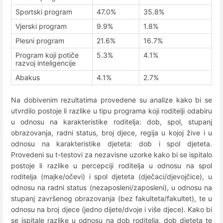
Sportski program
47.0%
35.8%
Vjerski program
9.9%
1.8%
Plesni program
21.6%
16.7%
Program koji potiče
5.3%
4.1%
razvoj inteligencije
Abakus
4.1%
2.7%
Na dobivenim rezultatima provedene su analize kako bi se
utvrdilo postoje li razlike u tipu programa koji roditelji odabiru
u odnosu na karakteristike roditelja: dob, spol, stupanj
obrazovanja, radni status, broj djece, regija u kojoj žive i u
odnosu na karakteristike djeteta: dob i spol djeteta.
Provedeni su t-testovi za nezavisne uzorke kako bi se ispitalo
postoje li razlike u percepciji roditelja u odnosu na spol
roditelja (majke/očevi) i spol djeteta (dječaci/djevojčice), u
odnosu na radni status (nezaposleni/zaposleni), u odnosu na
stupanj završenog obrazovanja (bez fakulteta/fakultet), te u
odnosu na broj djece (jedno dijete/dvoje i više djece). Kako bi
se ispitale razlike u odnosu na dob roditelja, dob djeteta te