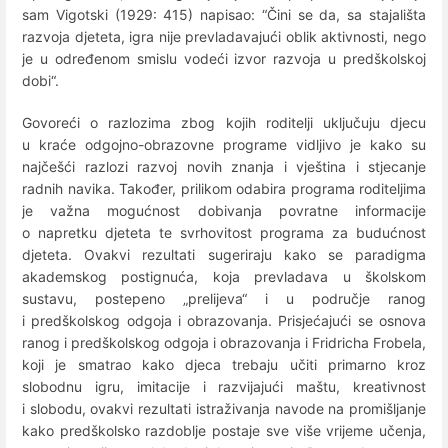
sam Vigotski (1929: 415) napisao: “Čini se da, sa stajališta
razvoja djeteta, igra nije prevladavajući oblik aktivnosti, nego
je u određenom smislu vodeći izvor razvoja u predškolskoj
dobi“.
Govoreći o razlozima zbog kojih roditelji uključuju djecu
u kraće odgojno-obrazovne programe vidljivo je kako su
najčešći razlozi razvoj novih znanja i vještina i stjecanje
radnih navika. Također, prilikom odabira programa roditeljima
je važna mogućnost dobivanja povratne informacije
o napretku djeteta te svrhovitost programa za budućnost
djeteta. Ovakvi rezultati sugeriraju kako se paradigma
akademskog postignuća, koja prevladava u školskom
sustavu, postepeno „prelijeva“ i u područje ranog
i predškolskog odgoja i obrazovanja. Prisjećajući se osnova
ranog i predškolskog odgoja i obrazovanja i Fridricha Frobela,
koji je smatrao kako djeca trebaju učiti primarno kroz
slobodnu igru, imitacije i razvijajući maštu, kreativnost
i slobodu, ovakvi rezultati istraživanja navode na promišljanje
kako predškolsko razdoblje postaje sve više vrijeme učenja,