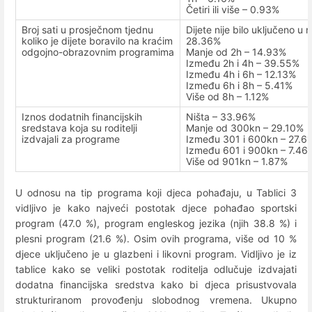
Četiri ili više – 0.93%
Broj sati u prosječnom tjednu
Dijete nije bilo uključeno u 
koliko je dijete boravilo na kraćim
28.36%
odgojno-obrazovnim programima
Manje od 2h – 14.93%
Između 2h i 4h – 39.55%
Između 4h i 6h – 12.13%
Između 6h i 8h – 5.41%
Više od 8h – 1.12%
Iznos dodatnih financijskih
Ništa – 33.96%
sredstava koja su roditelji
Manje od 300kn – 29.10%
izdvajali za programe
Između 301 i 600kn – 27.6
Između 601 i 900kn – 7.46
Više od 901kn – 1.87%
U odnosu na tip programa koji djeca pohađaju, u Tablici 3
vidljivo je kako najveći postotak djece pohađao sportski
program (47.0 %), program engleskog jezika (njih 38.8 %) i
plesni program (21.6 %). Osim ovih programa, više od 10 %
djece uključeno je u glazbeni i likovni program. Vidljivo je iz
tablice kako se veliki postotak roditelja odlučuje izdvajati
dodatna financijska sredstva kako bi djeca prisustvovala
strukturiranom provođenju slobodnog vremena. Ukupno