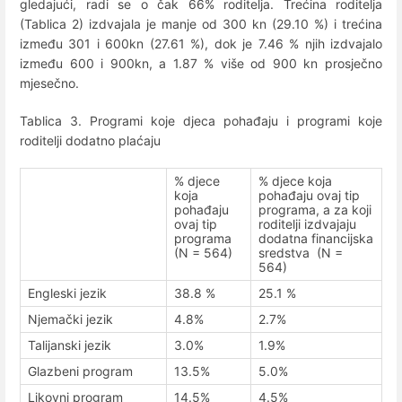
gledajući, radi se o čak 66% roditelja. Trećina roditelja
(Tablica 2) izdvajala je manje od 300 kn (29.10 %) i trećina
između 301 i 600kn (27.61 %), dok je 7.46 % njih izdvajalo
između 600 i 900kn, a 1.87 % više od 900 kn prosječno
mjesečno.
Tablica 3. Programi koje djeca pohađaju i programi koje
roditelji dodatno plaćaju
% djece
% djece koja
koja
pohađaju ovaj tip
pohađaju
programa, a za koji
ovaj tip
roditelji izdvajaju
programa
dodatna financijska
(N = 564)
sredstva (N =
564)
Engleski jezik
38.8 %
25.1 %
Njemački jezik
4.8%
2.7%
Talijanski jezik
3.0%
1.9%
Glazbeni program
13.5%
5.0%
Likovni program
14.5%
4.5%