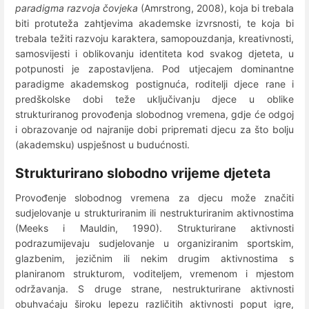
paradigma razvoja čovjeka
(Amrstrong, 2008), koja bi trebala
biti protuteža zahtjevima akademske izvrsnosti, te koja bi
trebala težiti razvoju karaktera, samopouzdanja, kreativnosti,
samosvijesti i oblikovanju identiteta kod svakog djeteta, u
potpunosti je zapostavljena. Pod utjecajem dominantne
paradigme akademskog postignuća, roditelji djece rane i
predškolske dobi teže uključivanju djece u oblike
strukturiranog provođenja slobodnog vremena, gdje će odgoj
i obrazovanje od najranije dobi pripremati djecu za što bolju
(akademsku) uspješnost u budućnosti.
Strukturirano slobodno vrijeme djeteta
Provođenje slobodnog vremena za djecu može značiti
sudjelovanje u strukturiranim ili nestrukturiranim aktivnostima
(Meeks i Mauldin, 1990). Strukturirane aktivnosti
podrazumijevaju sudjelovanje u organiziranim sportskim,
glazbenim, jezičnim ili nekim drugim aktivnostima s
planiranom strukturom, voditeljem, vremenom i mjestom
održavanja. S druge strane, nestrukturirane aktivnosti
obuhvaćaju široku lepezu različitih aktivnosti poput igre,