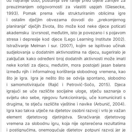
od najranije dobi, postavlja sve ranije pred dijete zahtjev za
preuzimanjem odgovornosti za vlastiti uspjeh (Giesecke,
1993). Pomak prema više strukturiranim oblicima igre
i ostalim dječjim obvezama dovodi do „prekomjernog
planiranja“ dječjih života, što može kod neke djece poticati
akademsku izvrsnost, međutim, isto je povezano i s pojavom
stresa i depresije kod djece (Lego Learning Institute 2002).
Istraživanje Melman i sur. (2007), kojim se ispitivao učinak
sudjelovanja u dodatnim aktivnostima na djecu, sugeriralo je
zaključak kako određeni broj dodatnih aktivnosti može imati
neke koristi za djecu, međutim, mora postojati jasan balans
između njih i informalnog korištenja slobodnog vremena, kao
što je igra. Igra je nešto što se odvija spontano, slobodno
i samomotivirajuće (Rajić i Petrović-Sočo, 2015). Djeca
igrajući se uče različite socijalne uloge, stječu saznanja o
svijetu oko sebe, njegovu funkcioniranju, uče komunicirati s
drugima, te stječu različite vještine i navike (Arbunić, 2004).
Igra kao takva utječe na djetetov osobni razvoj i vrlo je važan
element djetetovog djetinjstva. Skraćivanje djetetovog
vremena za slobodnu igru, koja nije opterećena rezultatima
i postignućima, onemogućuje djetetov potpuni razvoj jer je