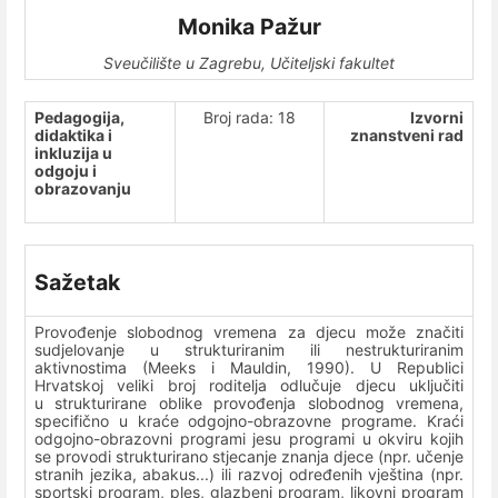
Monika Pažur
Sveučilište u Zagrebu, Učiteljski fakultet
Pedagogija,
Broj rada: 18
Izvorni
didaktika i
znanstveni rad
inkluzija u
odgoju i
obrazovanju
Sažetak
Provođenje slobodnog vremena za djecu može značiti
sudjelovanje u strukturiranim ili nestrukturiranim
aktivnostima (Meeks i Mauldin, 1990). U Republici
Hrvatskoj veliki broj roditelja odlučuje djecu uključiti
u strukturirane oblike provođenja slobodnog vremena,
specifično u kraće odgojno-obrazovne programe. Kraći
odgojno-obrazovni programi jesu programi u okviru kojih
se provodi strukturirano stjecanje znanja djece (npr. učenje
stranih jezika, abakus...) ili razvoj određenih vještina (npr.
sportski program, ples, glazbeni program, likovni program