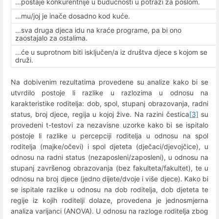
...postaje konkurentnije u budućnosti u potrazi za poslom.
...mu/joj je inače dosadno kod kuće.
...sva druga djeca idu na kraće programe, pa bi ono
zaostajalo za ostalima.
...će u suprotnom biti isključen/a iz društva djece s kojom se
druži.
Na dobivenim rezultatima provedene su analize kako bi se
utvrdilo postoje li razlike u razlozima u odnosu na
karakteristike roditelja: dob, spol, stupanj obrazovanja, radni
status, broj djece, regija u kojoj žive. Na razini čestica
[3]
su
provedeni t-testovi za nezavisne uzorke kako bi se ispitalo
postoje li razlike u percepciji roditelja u odnosu na spol
roditelja (majke/očevi) i spol djeteta (dječaci/djevojčice), u
odnosu na radni status (nezaposleni/zaposleni), u odnosu na
stupanj završenog obrazovanja (bez fakulteta/fakultet), te u
odnosu na broj djece (jedno dijete/dvoje i više djece). Kako bi
se ispitale razlike u odnosu na dob roditelja, dob djeteta te
regije iz kojih roditelji dolaze, provedena je jednosmjerna
analiza varijanci (ANOVA). U odnosu na razloge roditelja zbog