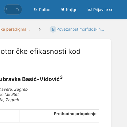
Police
Knjige
Prijavite se
ška paradigma...
Povezanost morfoloških...
otoričke efikasnosti kod
3
Dubravka Basić-Vidović
mayera, Zagreb
ki fakultet
ća, Zagreb
Prethodno priopćenje