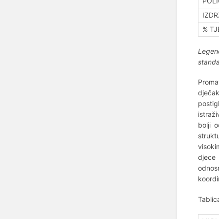
POLI
IZDR
% TJ
Legend
standa
Promat
dječak
posti
istraž
bolji 
strukt
visoki
djece 
odnosn
koordi
Tablic