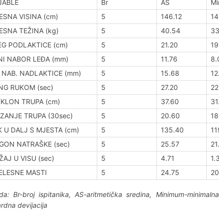
JABLE
Br
AS
Mi
ESNA VISINA (cm)
5
146.12
14
ESNA TEŽINA (kg)
5
40.54
33
G PODLAKTICE (cm)
5
21.20
19
I NABOR LEĐA (mm)
5
11.76
8.
 NAB. NADLAKTICE (mm)
5
15.68
12
NG RUKOM (sec)
5
27.20
22
KLON TRUPA (cm)
5
37.60
31
ZANJE TRUPA (30sec)
5
20.60
18
 U DALJ S MJESTA (cm)
5
135.40
11
GON NATRAŠKE (sec)
5
25.57
21
ŽAJ U VISU (sec)
5
4.71
1.
ELESNE MASTI
5
24.75
20
a: Br-broj ispitanika, AS-aritmetička sredina, Minimum-minimaln
rdna devijacija