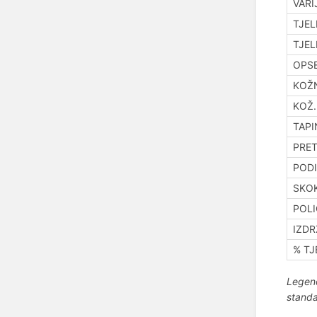
VARI
TJEL
TJEL
OPSE
KOŽN
KOŽ.
TAPI
PRET
PODI
SKOK
POLI
IZDR
% TJ
Legend
standa