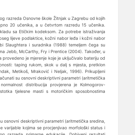
rtog razreda Osnovne škole Žitnjak u Zagrebu od kojih
kupno 20 učenika, a u četvrtom razredu 15 učenika.
skladu sa Etičkim kodeksom. Za potrebe istraživanja
 opseg lijeve podlaktice, kožni nabor leđa i kožni nabor
žbi Slaughtera i suradnika (1988) temeljem čega su
rema Jebb, McCarthy, Fry i Prentice (2004). Također, u
a provedeno je mjerenje koje je uključivalo bateriju od
bnosti: taping rukom, skok u dalj s mjesta, pretklon
ndak, Metikoš, Mraković i Neljak, 1996). Prikupljeni
čunati su osnovni deskriptivni parametri (aritmetička
 normalnost distribucija provjerena je Kolmogorov-
postotka tjelesne masti s motoričkim sposobnostima
novni deskriptivni parametri (aritmetička sredina,
e varijable kojima se procjenjivao morfološki status i
g razreda primarne edukacije. Dobiveni rezultati