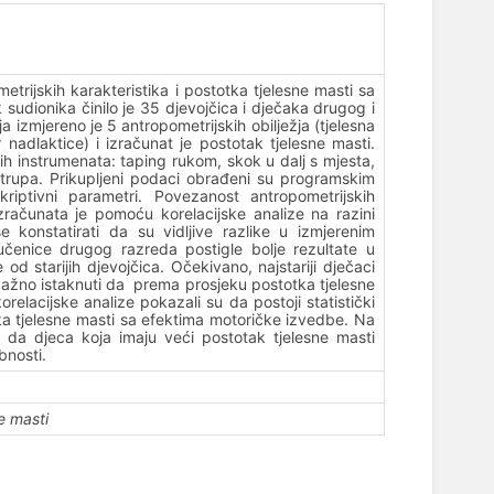
metrijskih karakteristika i postotka tjelesne masti sa
udionika činilo je 35 djevojčica i dječaka drugog i
 izmjereno je 5 antropometrijskih obilježja (tjelesna
 nadlaktice) i izračunat je postotak tjelesne masti.
h instrumenata: taping rukom, skok u dalj s mjesta,
 trupa. Prikupljeni podaci obrađeni su programskim
riptivni parametri. Povezanost antropometrijskih
zračunata je pomoću korelacijske analize na razini
 konstatirati da su vidljive razlike u izmjerenim
učenice drugog razreda postigle bolje rezultate u
 od starijih djevojčica. Očekivano, najstariji dječaci
 važno istaknuti da prema prosjeku postotka tjelesne
elacijske analize pokazali su da postoji statistički
ka tjelesne masti sa efektima motoričke izvedbe. Na
i da djeca koja imaju veći postotak tjelesne masti
bnosti.
e masti