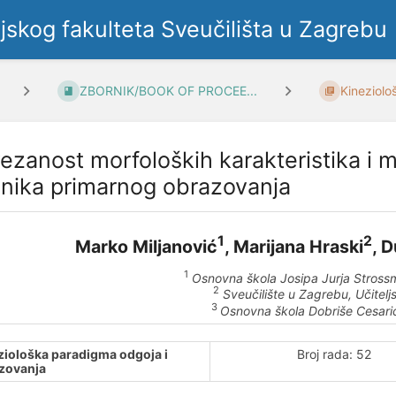
ljskog fakulteta Sveučilišta u Zagrebu
ZBORNIK/BOOK OF PROCEE...
Kineziolo
ezanost morfoloških karakteristika i m
nika primarnog obrazovanja
1
2
Marko Miljanović
, Marijana Hraski
, 
1
Osnovna škola Josipa Jurja Stross
2
Sveučilište u Zagrebu, Učiteljs
3
Osnovna škola Dobriše Cesari
ziološka paradigma odgoja i
Broj rada: 52
zovanja