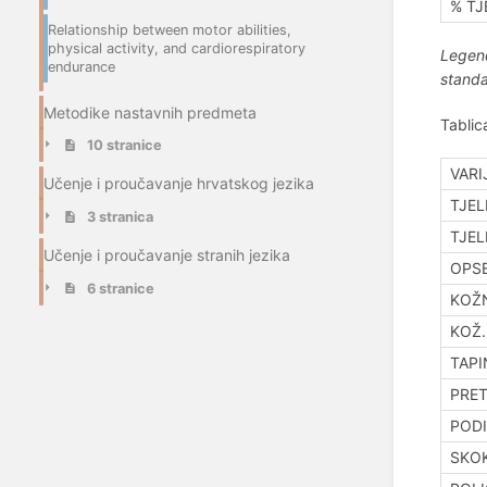
% TJ
Relationship between motor abilities,
physical activity, and cardiorespiratory
Legend
endurance
standa
Metodike nastavnih predmeta
Tablic
10 stranice
VARI
Učenje i proučavanje hrvatskog jezika
TJEL
3 stranica
TJEL
Učenje i proučavanje stranih jezika
OPSE
6 stranice
KOŽN
KOŽ.
TAPI
PRET
PODI
SKOK