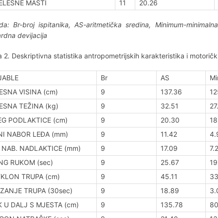
ELESNE MASTI
11
20.26
a: Br-broj ispitanika, AS-aritmetička sredina, Minimum-minimaln
rdna devijacija
a 2
.
Deskriptivna statistika antropometrijskih karakteristika i motor
JABLE
Br
AS
Mi
ESNA VISINA (cm)
9
137.36
12
ESNA TEŽINA (kg)
9
32.51
27
G PODLAKTICE (cm)
9
20.30
18
I NABOR LEĐA (mm)
9
11.42
4.
 NAB. NADLAKTICE (mm)
9
17.09
7.
NG RUKOM (sec)
9
25.67
19
KLON TRUPA (cm)
9
45.11
33
ZANJE TRUPA (30sec)
9
18.89
3.
 U DALJ S MJESTA (cm)
9
135.78
80