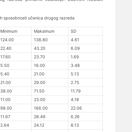
ičkih sposobnosti učenica drugog razreda
Minimum
Maksimum
SD
124.00
138.80
4.61
22.40
43.20
6.09
17.60
23.70
1.69
5.50
16.00
3.48
5.40
21.00
5.13
21.00
29.00
2.75
38.00
71.50
11.79
11.00
23.00
4.18
98.00
166.00
22.06
11.67
28.49
6.26
2.64
24.12
8.13