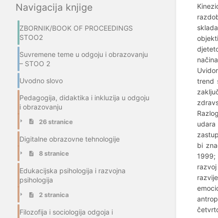
Navigacija knjige
Kinezi
razdob
sklada
ZBORNIK/BOOK OF PROCEEDINGS
STOO2
objekt
djetet
Suvremene teme u odgoju i obrazovanju
načina
– STOO 2
Uvidom
Uvodno slovo
trend 
zaklju
Pedagogija, didaktika i inkluzija u odgoju
zdravs
i obrazovanju
Razlog
26 stranice
udara 
zastup
Digitalne obrazovne tehnologije
bi zna
8 stranice
1999; 
razvoj
Edukacijska psihologija i razvojna
razvij
psihologija
emocio
2 stranica
antrop
četvrt
Filozofija i sociologija odgoja i