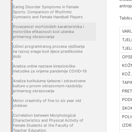
antrop
Eating Disorder Symptoms in Female
Sports: Comparison of Rhythmic
Gymnasts and Female Handball Players
Tablic
Povezanost morfoloških karakteristika i
VARI
motoričke efikasnosti kod učenika
primarnog obrazovanja
TJEL
Učinci programiranog procesa vježbanja
TJEL
na razvoj snage kod djece predškolske
dobi
OPSE
KOŽN
Analiza online nastave kineziološke
metodike za vrijeme pandemije COVID–19
KOŽ.
Analiza kurikuluma tjelesne i zdravstvene
TAPI
kulture u prvom obrazovnom razdoblju
PRET
primarnog obrazovanja
PODI
Motor creativity of five to six year old
children
SKOK
Correlation between Morphological
POLI
Characteristics and Physical Activity of
IZDR
Female Students at the Faculty of
Teacher Education