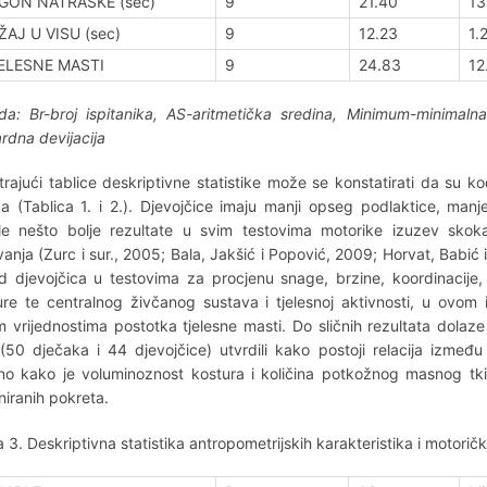
GON NATRAŠKE (sec)
9
21.40
13
ŽAJ U VISU (sec)
9
12.23
1.
ELESNE MASTI
9
24.83
12
a: Br-broj ispitanika, AS-aritmetička sredina, Minimum-minimaln
rdna devijacija
rajući tablice deskriptivne statistike može se konstatirati da su k
a (Tablica 1. i 2.). Djevojčice imaju manji opseg podlaktice, man
gle nešto bolje rezultate u svim testovima motorike izuzev sk
ivanja (Zurc i sur., 2005; Bala, Jakšić i Popović, 2009; Horvat, Babić 
od djevojčica u testovima za procjenu snage, brzine, koordinacije,
ure te centralnog živčanog sustava i tjelesnoj aktivnosti, u ovom is
m vrijednostima postotka tjelesne masti. Do sličnih rezultata dolaze
(50 dječaka i 44 djevojčice) utvrdili kako postoji relacija između 
o kako je voluminoznost kostura i količina potkožnog masnog tkiv
niranih pokreta.
a 3. Deskriptivna statistika antropometrijskih karakteristika i motori