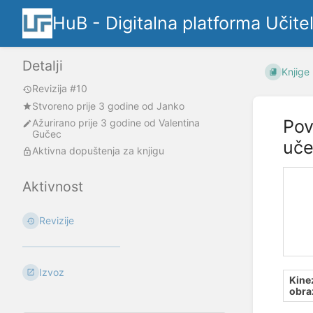
HuB - Digitalna platforma Učite
Detalji
Knjige
Revizija #10
Stvoreno
prije 3 godine
od
Janko
Pov
Ažurirano
prije 3 godine
od
Valentina
Gučec
uče
Aktivna dopuštenja za knjigu
Aktivnost
Revizije
Izvoz
Kine
obra