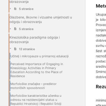
obrazovanja
Met
5 stranice
Ukupan
Glazbene, likovne i vizualne umjetnosti u
je bil
odgoju i obrazovanju
Proved
5 stranice
izmjer
nadlak
Kineziološka paradigma odgoja i
dobive
obrazovanja
svrhu 
12 stranice
šest s
raznož
Učitelj i mikropauze u primarnoj edukaciji
podaci
Perceived Importance of Engaging in
sredin
Kinesiology Activities in Primary
Smirno
Education According to the Place of
Residence
dobive
Morfološke značajke – prediktor
Rezu
motoričkih sposobnosti
Na osn
Morfološke karakteristike učenika u
odnosu na rezidencijalni status u
minima
Republici Hrvatskoj i Republici Srbiji
efika