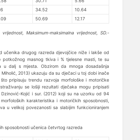
.58
30.71
5.66
26
34.52
10.64
.09
50.69
12.17
a vrijednost, Maksimum-maksimalna vrijednost, SD.-
od učenika drugog razreda djevojčice niže i lakše od
je potkožnog masnog tkiva i % tjelesne masti, te su
oka u dalj s mjesta. Obzirom da mnoga dosadašnja
i Miholić, 2013) ukazuju da su dječaci u toj dobi inače
 što pripisuju trendu razvoja morfološke i motoričke
traživanju se lošiji rezultati dječaka mogu pripisati
 Dzinović-Kojić i sur. (2012) koji su na uzorku od 94
morfoloških karakteristika i motoričkih sposobnosti,
a u velikoj povezanosti sa slabijim funkcioniranjem
čkih sposobnosti učenica četvrtog razreda