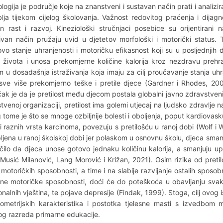
ologija je područje koje na znanstveni i sustavan način prati i analiz
lja tijekom cijelog školovanja. Važnost redovitog praćenja i dijagn
n rast i razvoj. Kineziološki stručnjaci posebice su orijentirani
ivan način pružaju uvid u djetetov morfološki i motorički status
ovo stanje uhranjenosti i motoričku efikasnost koji su u posljednj
 života i unosa prekomjerne količine kalorija kroz nezdravu prehra
 u dosadašnja istraživanja koja imaju za cilj proučavanje stanja uhra
sve više prekomjerno teške i pretile djece (Gardner i Rhodes, 200
čak je da je pretilost među djecom postala globalni javno zdravstven
tvenoj organizaciji, pretilost ima golemi utjecaj na ljudsko zdravlje 
 tome je što se mnoge ozbiljnije bolesti i oboljenja, poput kardiova
i raznih vrsta karcinoma, povezuju s pretilošću u ranoj dobi (Wolf i
ljena u ranoj školskoj dobi jer polaskom u osnovnu školu, djeca sman
čilo da djeca unose gotovo jednaku količinu kalorija, a smanjuju upo
Musić Milanović, Lang Morović i Križan, 2021). Osim rizika od pretil
 motoričkih sposobnosti, a time i na slabije razvijanje ostalih sposo
ene
motoričke sposobnosti, doći će do poteškoća u obavljanju svak
nalnih vještina, te pojave depresije (Findak, 1999). Stoga, cilj ovog i
ometrijskih karakteristika i postotka tjelesne masti s izvedbom
og razreda primarne edukacije.