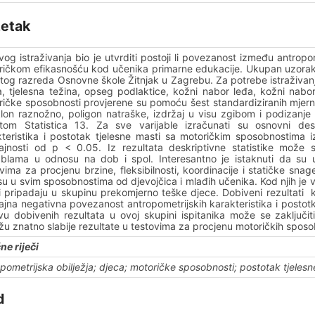
etak
ovog istraživanja bio je utvrditi postoji li povezanost između antropo
ičkom efikasnošću kod učenika primarne edukacije. Ukupan uzorak s
tog razreda Osnovne škole Žitnjak u Zagrebu. Za potrebe istraživanja
a, tjelesna težina, opseg podlaktice, kožni nabor leđa, kožni nabor
ičke sposobnosti provjerene su pomoću šest standardiziranih mjerni
klon raznožno, poligon natraške, izdržaj u visu zgibom i podizanje
tom Statistica 13. Za sve varijable izračunati su osnovni desk
kteristika i postotak tjelesne masti sa motoričkim sposobnostima i
ajnosti od p < 0.05. Iz rezultata deskriptivne statistike može se
jablama u odnosu na dob i spol. Interesantno je istaknuti da su 
vima za procjenu brzine, fleksibilnosti, koordinacije i statičke snage
 su u svim sposobnostima od djevojčica i mlađih učenika. Kod njih je
 pripadaju u skupinu prekomjerno teške djece. Dobiveni rezultati kor
jna negativna povezanost antropometrijskih karakteristika i postot
vu dobivenih rezultata u ovoj skupini ispitanika može se zaključit
žu znatno slabije rezultate u testovima za procjenu motoričkih sposo
ne riječi
pometrijska obilježja; djeca; motoričke sposobnosti; postotak tjelesn
d