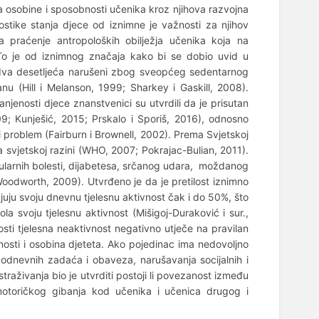
ira osobine i sposobnosti učenika kroz njihova razvojna
ostike stanja djece od iznimne je važnosti za njihov
 na praćenje antropoloških obilježja učenika koja na
. To je od iznimnog značaja kako bi se dobio uvid u
ih dva desetljeća narušeni zbog sveopćeg sedentarnog
nu (Hill i Melanson, 1999; Sharkey i Gaskill, 2008).
njenosti djece znanstvenici su utvrdili da je prisutan
9; Kunješić, 2015; Prskalo i Sporiš, 2016), odnosno
i problem (Fairburn i Brownell, 2002). Prema Svjetskoj
na svjetskoj razini (WHO, 2007; Pokrajac-Bulian, 2011).
skularnih bolesti, dijabetesa, srčanog udara, moždanog
 Woodworth, 2009). Utvrđeno je da je pretilost iznimno
juju svoju dnevnu tjelesnu aktivnost čak i do 50%, što
la svoju tjelesnu aktivnost (Mišigoj-Duraković i sur.,
osti tjelesna neaktivnost negativno utječe na pravilan
bnosti i osobina djeteta. Ako pojedinac ima nedovoljno
odnevnih zadaća i obaveza, narušavanja socijalnih i
straživanja bio je utvrditi postoji li povezanost između
 motoričkog gibanja kod učenika i učenica drugog i