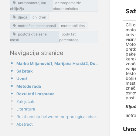
antropometrijska
anthropometric
obilježja
characteristics
Saž
djeca
children
Cilj 
motoričke sposobnosti
motor abilities
motor
postotak tjelesne
body fat
četvr
visin
masti
percentage
Motor
pret
Navigacija stranice
pake
kara
Marko Miljanović1, Marijana Hraski2, Dubravka Basić-Vidović3
znač
vari
Sažetak
testo
bolji
Uvod
masti
Metode rada
znača
osno
Rezultati i rasprava
posti
Zaključak
Ključ
Literatura
antro
Relationship between morphological characteristics and motor efficiency in primary school students
Abstract
Uvo