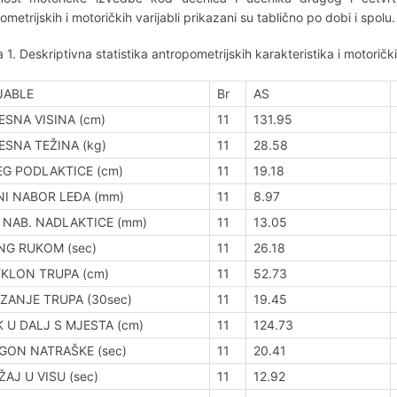
ometrijskih i motoričkih varijabli prikazani su tablično po dobi i spolu.
a 1. Deskriptivna statistika antropometrijskih karakteristika i motor
JABLE
Br
AS
ESNA VISINA (cm)
11
131.95
ESNA TEŽINA (kg)
11
28.58
G PODLAKTICE (cm)
11
19.18
I NABOR LEĐA (mm)
11
8.97
 NAB. NADLAKTICE (mm)
11
13.05
NG RUKOM (sec)
11
26.18
KLON TRUPA (cm)
11
52.73
ZANJE TRUPA (30sec)
11
19.45
 U DALJ S MJESTA (cm)
11
124.73
GON NATRAŠKE (sec)
11
20.41
ŽAJ U VISU (sec)
11
12.92