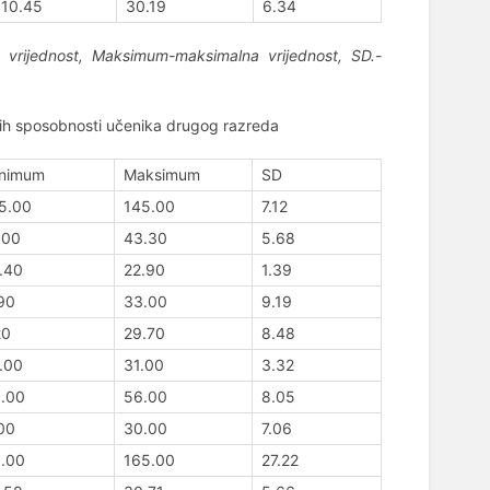
10.45
30.19
6.34
a vrijednost, Maksimum-maksimalna vrijednost, SD.-
ičkih sposobnosti učenika drugog razreda
nimum
Maksimum
SD
5.00
145.00
7.12
.00
43.30
5.68
.40
22.90
1.39
90
33.00
9.19
20
29.70
8.48
.00
31.00
3.32
.00
56.00
8.05
00
30.00
7.06
.00
165.00
27.22