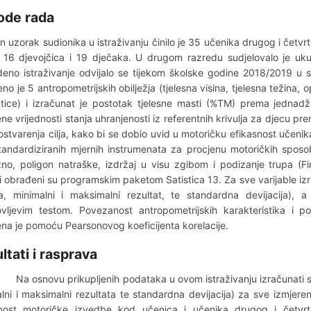
ode rada
 uzorak sudionika u istraživanju činilo je 35 učenika drugog i četv
o 16 djevojčica i 19 dječaka. U drugom razredu sudjelovalo je u
eno istraživanje odvijalo se tijekom školske godine 2018/2019 u 
eno je 5 antropometrijskih obilježja (tjelesna visina, tjelesna težina,
tice) i izračunat je postotak tjelesne masti (%TM) prema jednad
ne vrijednosti stanja uhranjenosti iz referentnih krivulja za djecu p
ostvarenja cilja, kako bi se dobio uvid u motoričku efikasnost učenik
tandardiziranih mjernih instrumenata za procjenu motoričkih sposo
no, poligon natraške, izdržaj u visu zgibom i podizanje trupa (Fi
 obrađeni su programskim paketom Satistica 13. Za sve varijable izra
a, minimalni i maksimalni rezultat, te standardna devijacija), a
vljevim testom. Povezanost antropometrijskih karakteristika i 
na je pomoću Pearsonovog koeficijenta korelacije.
ltati i rasprava
ovu prikupljenih podataka u ovom istraživanju izračunati su os
lni i maksimalni rezultata te standardna devijacija) za sve izmjeren
snost motoričke izvedbe kod učenica i učenika drugog i četvrto