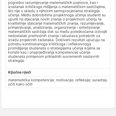
pogrešno razumijevanje matematičkih pojmova, kao i
izostanak kritičkoga mišljenja o matematičkim sadržajima,
što nije u skladu s njihovim samoprocjenama strategija
učenja. Među dobrobitima projektnoga učenja studenti su
uputili na stjecanje novih znanja o projektnom učenju te
kvalitetnije stjecanje matematičkih znanja, razumijevanje,
primjenjivanje, analiziranje, organiziranje i sintetiziranje
matematičkih sadržaja dok su među poteškoćama izdvojili
nedostatak prethodnih znanja i iskustava potrebnih za
izradu projektnih zadataka. Dobiveni rezultati upućuju na
potrebu kontinuiranoga kritičkoga i refleksivnoga
promišljanja studenata o strategijama učenja kojima se
koriste kao i unaprjeđivanja kompetencije učenja
studenata primjenom prikladnih suvremenih nastavnih
strategija.
Ključne riječi
matematička kompetencija; motivacija; refleksija; suradnja,
učiti kako učiti
Uđi
u
način