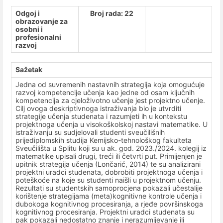
Odgoj i
Broj rada: 22
obrazovanje za
osobni i
profesionalni
razvoj
Sažetak
Jedna od suvremenih nastavnih strategija koja omogućuje
razvoj kompetencije učenja kao jedne od osam ključnih
kompetencija za cjeloživotno učenje jest projektno učenje.
Cilj ovoga deskriptivnoga istraživanja bio je utvrditi
strategije učenja studenata i razumjeti ih u kontekstu
projektnoga učenja u visokoškolskoj nastavi matematike. U
istraživanju su sudjelovali studenti sveučilišnih
prijediplomskih studija Kemijsko-tehnološkog fakulteta
Sveučilišta u Splitu koji su u ak. god. 2023./2024. kolegij iz
matematike upisali drugi, treći ili četvrti put. Primijenjen je
upitnik strategija učenja (Lončarić, 2014) te su analizirani
projektni uradci studenata, dobrobiti projektnoga učenja i
poteškoće na koje su studenti naišli u projektnom učenju.
Rezultati su studentskih samoprocjena pokazali učestalije
korištenje strategijama (meta)kognitivne kontrole učenja i
dubokoga kognitivnog procesiranja, a rjeđe površinskoga
kognitivnog procesiranja. Projektni uradci studenata su
pak pokazali nedostatno znanje i nerazumijevanje ili